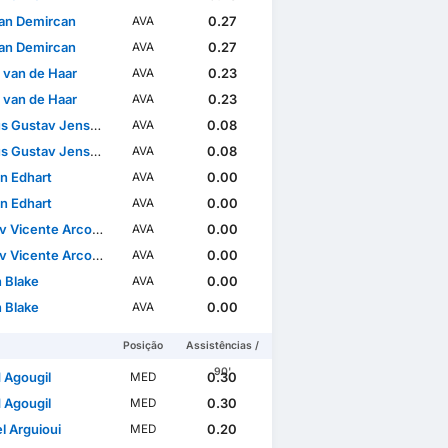
an Demircan
0.27
AVA
an Demircan
0.27
AVA
 van de Haar
0.23
AVA
 van de Haar
0.23
AVA
s Gustav Jensen
0.08
AVA
s Gustav Jensen
0.08
AVA
n Edhart
0.00
AVA
n Edhart
0.00
AVA
icente Arcos Sundqvist
0.00
AVA
icente Arcos Sundqvist
0.00
AVA
n Blake
0.00
AVA
n Blake
0.00
AVA
Posição
Assistências /
90'
 Agougil
0.30
MED
 Agougil
0.30
MED
el Arguioui
0.20
MED