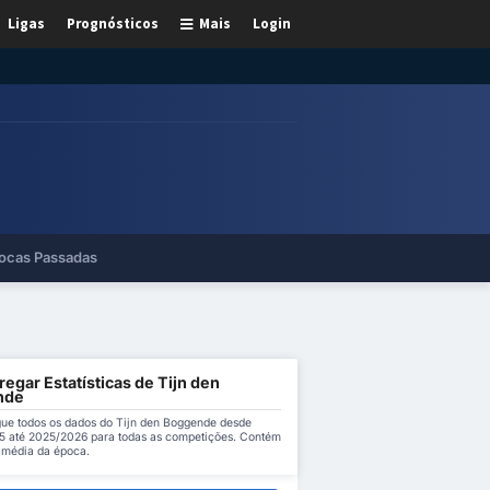
Ligas
Prognósticos
Mais
Login
ocas Passadas
egar Estatísticas de Tijn den
nde
ue todos os dados do Tijn den Boggende desde
 até 2025/2026 para todas as competições. Contém
a média da época.