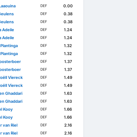
Laaouina
0.00
DEF
Beulens
0.38
DEF
Beulens
0.38
DEF
 Adeile
1.24
DEF
 Adeile
1.24
DEF
 Plantinga
1.32
DEF
 Plantinga
1.32
DEF
loosterboer
1.37
DEF
loosterboer
1.37
DEF
oëll Viereck
1.49
DEF
oëll Viereck
1.49
DEF
en Ghaddari
1.63
DEF
en Ghaddari
1.63
DEF
l Kooy
1.66
DEF
l Kooy
1.66
DEF
 van Riel
2.16
DEF
 van Riel
2.16
DEF