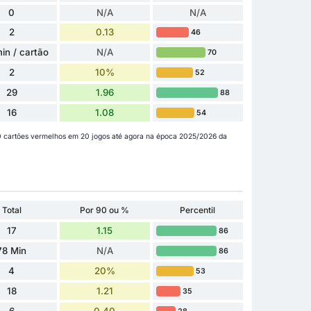
0
N/A
N/A
2
0.13
46
in / cartão
N/A
70
2
10%
52
29
1.96
88
16
1.08
54
0 cartões vermelhos em 20 jogos até agora na época 2025/2026 da
Total
Por 90 ou %
Percentil
17
1.15
86
78 Min
N/A
86
4
20%
53
18
1.21
35
6
0.40