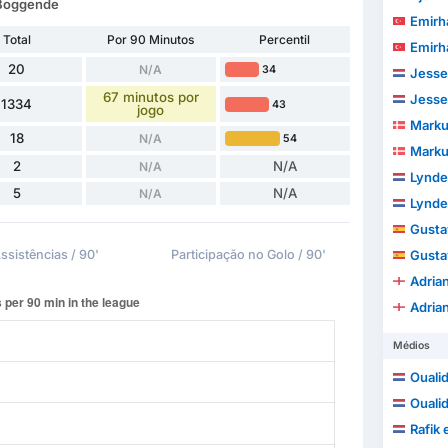
n Boggende
Emirh
Total
Por 90 Minutos
Percentil
Emirh
20
N/A
34
Jesse
67 minutos por
Jesse
1334
43
jogo
Marku
18
N/A
54
Marku
2
N/A
N/A
Lynde
5
N/A
N/A
Lynde
Gustav V
ssistências / 90'
Participação no Golo / 90'
Gustav V
Adria
Adria
Médios
Oualid
Oualid
Rafik 