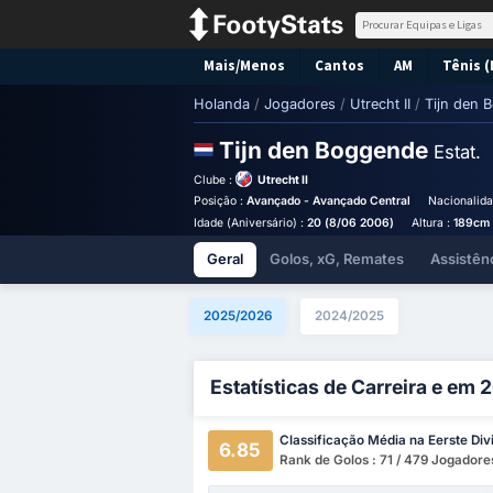
Mais/Menos
Cantos
AM
Tênis (
Holanda
/
Jogadores
/
Utrecht II
/
Tijn den 
Tijn den Boggende
Estat.
Clube :
Utrecht II
Posição :
Avançado - Avançado Central
Nacionalida
Idade (Aniversário) :
20 (8/06 2006)
Altura :
189cm
Geral
Golos, xG, Remates
Assistên
2025/2026
2024/2025
Estatísticas de Carreira e em
Classificação Média na Eerste Divi
6.85
Rank de Golos : 71 / 479 Jogadore