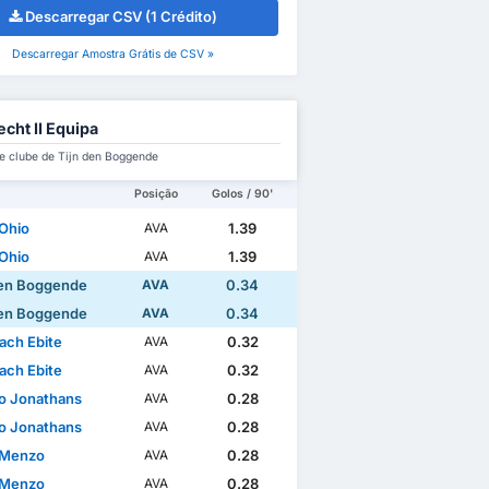
Descarregar CSV (1 Crédito)
Descarregar Amostra Grátis de CSV »
echt II Equipa
e clube de Tijn den Boggende
Posição
Golos / 90'
Ohio
1.39
AVA
Ohio
1.39
AVA
den Boggende
0.34
AVA
den Boggende
0.34
AVA
ach Ebite
0.32
AVA
ach Ebite
0.32
AVA
no Jonathans
0.28
AVA
no Jonathans
0.28
AVA
 Menzo
0.28
AVA
 Menzo
0.28
AVA