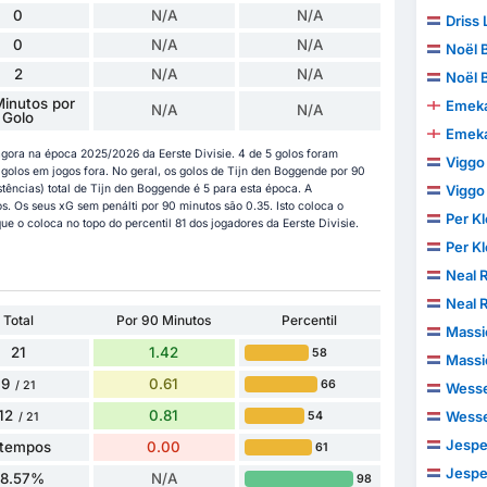
0
N/A
N/A
Driss 
0
N/A
N/A
Noël 
2
N/A
N/A
Noël 
inutos por
Emeka
N/A
N/A
Golo
Emeka
gora na época 2025/2026 da Eerste Divisie. 4 de 5 golos foram
Viggo
olos em jogos fora. No geral, os golos de Tijn den Boggende por 90
stências) total de Tijn den Boggende é 5 para esta época. A
Viggo
s. Os seus xG sem penálti por 90 minutos são 0.35. Isto coloca o
Per K
e o coloca no topo do percentil 81 dos jogadores da Eerste Divisie.
Per K
Neal R
Neal R
Total
Por 90 Minutos
Percentil
Massi
21
1.42
58
Massi
9
0.61
66
/ 21
Wesse
12
0.81
Wesse
54
/ 21
Jesper
 tempos
0.00
61
Jesper
28.57%
N/A
98