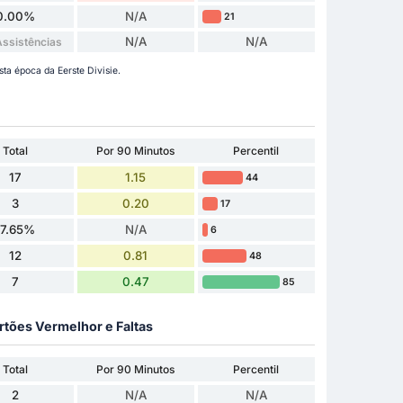
0.00%
N/A
21
N/A
N/A
ssistências
ta época da Eerste Divisie.
Total
Por 90 Minutos
Percentil
17
1.15
44
3
0.20
17
17.65%
N/A
6
12
0.81
48
7
0.47
85
rtões Vermelhor e Faltas
Total
Por 90 Minutos
Percentil
2
N/A
N/A