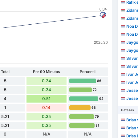
Rafik 
Zidane
Zidane
Noa D
Noa D
Jayg
Jayg
Sil v
Sil v
Total
Por 90 Minutos
Percentil
Ivar 
5
0.34
86
Ivar 
5
0.34
72
Jesse
Jesse
4
0.51
92
1
0.14
68
Defesas
5.21
0.35
79
Brian 
5.21
0.35
81
Brian 
0
N/A
N/A
Driss 