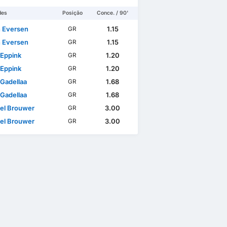
des
Posição
Conce. / 90'
n Eversen
1.15
GR
n Eversen
1.15
GR
Eppink
1.20
GR
Eppink
1.20
GR
 Gadellaa
1.68
GR
 Gadellaa
1.68
GR
el Brouwer
3.00
GR
el Brouwer
3.00
GR