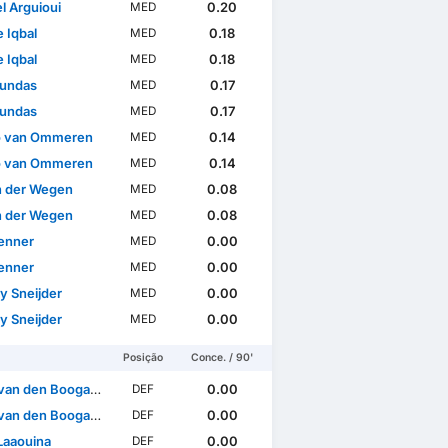
el Arguioui
0.20
MED
 Iqbal
0.18
MED
 Iqbal
0.18
MED
undas
0.17
MED
undas
0.17
MED
o van Ommeren
0.14
MED
o van Ommeren
0.14
MED
an der Wegen
0.08
MED
an der Wegen
0.08
MED
Jenner
0.00
MED
Jenner
0.00
MED
y Sneijder
0.00
MED
y Sneijder
0.00
MED
Posição
Conce. / 90'
van den Boogaard
0.00
DEF
van den Boogaard
0.00
DEF
Laaouina
0.00
DEF