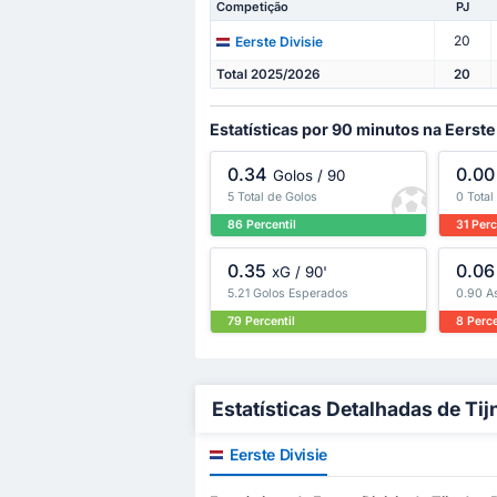
Competição
PJ
20
Eerste Divisie
Total 2025/2026
20
Estatísticas por 90 minutos na Eerste
0.34
0.00
Golos / 90
5 Total de Golos
0 Total
86 Percentil
31 Perc
0.35
0.06
xG / 90'
5.21 Golos Esperados
0.90 A
79 Percentil
8 Perce
Estatísticas Detalhadas de Ti
Eerste Divisie