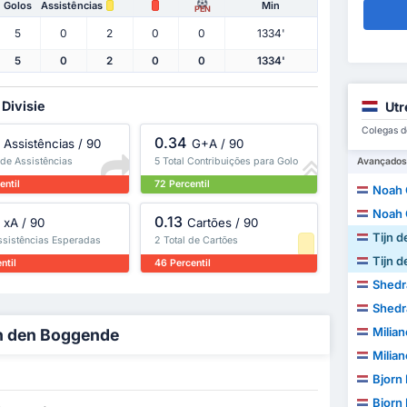
Golos
Assistências
Min
PEN
5
0
2
0
0
1334'
5
0
2
0
0
1334'
 Divisie
Utr
Colegas d
0.34
Assistências / 90
G+A / 90
 de Assistências
5 Total Contribuições para Golo
Avançados
entil
72 Percentil
Noah 
Noah 
0.13
xA / 90
Cartões / 90
Tijn 
ssistências Esperadas
2 Total de Cartões
Tijn 
ntil
46 Percentil
Shedr
Shedr
Milia
jn den Boggende
Milia
Bjorn
Bjorn