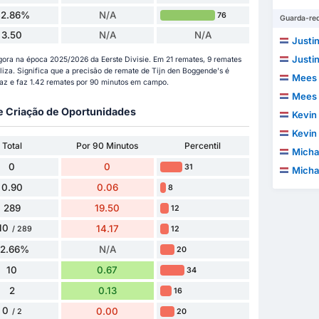
42.86%
N/A
76
Guarda-re
3.50
N/A
N/A
Justi
Justi
gora na época 2025/2026 da Eerste Divisie. Em 21 remates, 9 remates
liza. Significa que a precisão de remate de Tijn den Boggende's é
Mees 
az e faz 1.42 remates por 90 minutos em campo.
Mees 
 e Criação de Oportunidades
Kevin
Kevin
Total
Por 90 Minutos
Percentil
Micha
0
0
31
Micha
0.90
0.06
8
289
19.50
12
10
14.17
12
/ 289
72.66%
N/A
20
10
0.67
34
2
0.13
16
0
0.00
20
/ 2