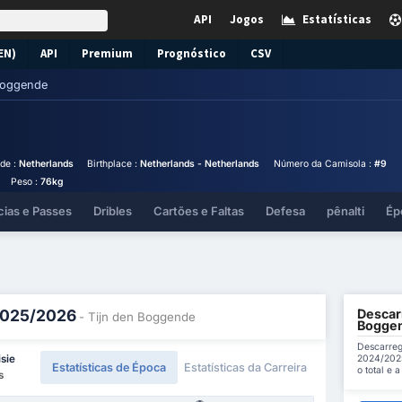
API
Jogos
Estatísticas
EN)
API
Premium
Prognóstico
CSV
Boggende
de :
Netherlands
Birthplace :
Netherlands - Netherlands
Número da Camisola :
#9
Peso :
76kg
cias e Passes
Dribles
Cartões e Faltas
Defesa
pênalti
Ép
Descarr
 2025/2026
- Tijn den Boggende
Bogge
Descarreg
2024/2025
sie
Estatísticas de Época
Estatísticas da Carreira
o total e 
s