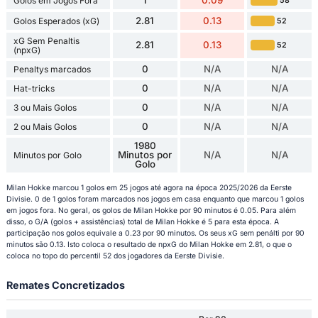
Golos em Jogos Fora
58
2.81
0.13
Golos Esperados (xG)
52
xG Sem Penaltis
2.81
0.13
52
(npxG)
0
N/A
N/A
Penaltys marcados
0
N/A
N/A
Hat-tricks
0
N/A
N/A
3 ou Mais Golos
0
N/A
N/A
2 ou Mais Golos
1980
Minutos por
N/A
N/A
Minutos por Golo
Golo
Milan Hokke marcou 1 golos em 25 jogos até agora na época 2025/2026 da Eerste
Divisie. 0 de 1 golos foram marcados nos jogos em casa enquanto que marcou 1 golos
em jogos fora. No geral, os golos de Milan Hokke por 90 minutos é 0.05. Para além
disso, o G/A (golos + assistências) total de Milan Hokke é 5 para esta época. A
participação nos golos equivale a 0.23 por 90 minutos. Os seus xG sem penálti por 90
minutos são 0.13. Isto coloca o resultado de npxG do Milan Hokke em 2.81, o que o
coloca no topo do percentil 52 dos jogadores da Eerste Divisie.
Remates Concretizados