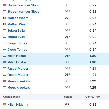
Steven van der Sloot
0.92
DEF
Steven van der Sloot
0.92
DEF
Matteo Waem
0.94
DEF
Matteo Waem
0.94
DEF
Sekou Sylla
0.94
DEF
Sekou Sylla
0.94
DEF
Diogo Tomas
0.94
DEF
Diogo Tomas
0.94
DEF
Milan Hokke
1.00
DEF
Milan Hokke
1.00
DEF
Pascal Mulder
1.21
DEF
Pascal Mulder
1.21
DEF
Mees Kreekels
1.29
DEF
Mees Kreekels
1.29
DEF
Guarda-redes
Posição
Conce. / 90'
Kilian Nikiema
0.89
GR