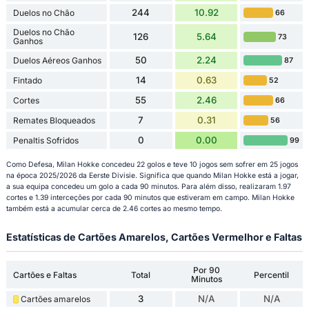
244
10.92
Duelos no Chão
66
Duelos no Chão
126
5.64
73
Ganhos
50
2.24
Duelos Aéreos Ganhos
87
14
0.63
Fintado
52
55
2.46
Cortes
66
7
0.31
Remates Bloqueados
56
0
0.00
Penaltis Sofridos
99
Como Defesa, Milan Hokke concedeu 22 golos e teve 10 jogos sem sofrer em 25 jogos
na época 2025/2026 da Eerste Divisie. Significa que quando Milan Hokke está a jogar,
a sua equipa concedeu um golo a cada 90 minutos. Para além disso, realizaram 1.97
cortes e 1.39 interceções por cada 90 minutos que estiveram em campo. Milan Hokke
também está a acumular cerca de 2.46 cortes ao mesmo tempo.
Estatísticas de Cartões Amarelos, Cartões Vermelhor e Faltas
Por 90
Cartões e Faltas
Total
Percentil
Minutos
3
N/A
N/A
Cartões amarelos