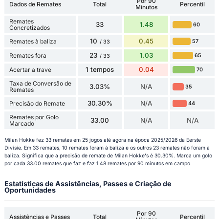
Por 90
Dados de Remates
Total
Percentil
Minutos
Remates
33
1.48
60
Concretizados
10
0.45
Remates à baliza
57
/ 33
23
1.03
Remates fora
65
/ 33
1 tempos
0.04
Acertar a trave
70
Taxa de Conversão de
3.03%
N/A
35
Remates
30.30%
N/A
Precisão do Remate
44
Remates por Golo
33.00
N/A
N/A
Marcado
Milan Hokke fez 33 remates em 25 jogos até agora na época 2025/2026 da Eerste
Divisie. Em 33 remates, 10 remates foram à baliza e os outros 23 remates não foram à
baliza. Significa que a precisão de remate de Milan Hokke's é 30.30%. Marca um golo
por cada 33.00 remates que faz e faz 1.48 remates por 90 minutos em campo.
Estatísticas de Assistências, Passes e Criação de
Oportunidades
Por 90
Assistências e Passes
Total
Percentil