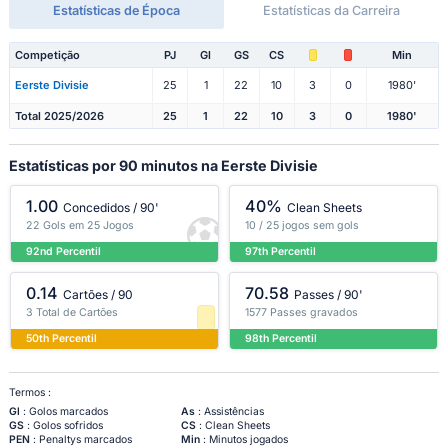
Estatísticas de Época
Estatísticas da Carreira
Competição
PJ
Gl
GS
CS
Min
Eerste Divisie
25
1
22
10
3
0
1980'
Total 2025/2026
25
1
22
10
3
0
1980'
Estatísticas por 90 minutos na Eerste Divisie
1.00
40%
Concedidos / 90'
Clean Sheets
22 Gols em 25 Jogos
10 / 25 jogos sem gols
92nd Percentil
97th Percentil
0.14
70.58
Cartões / 90
Passes / 90'
3 Total de Cartões
1577 Passes gravados
50th Percentil
98th Percentil
Termos :
Gl
: Golos marcados
As
: Assistências
GS
: Golos sofridos
CS
: Clean Sheets
PEN
: Penaltys marcados
Min
: Minutos jogados