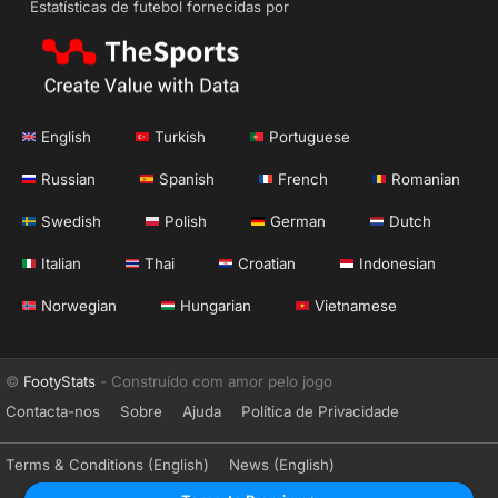
Estatísticas de futebol fornecidas por
English
Turkish
Portuguese
Russian
Spanish
French
Romanian
Swedish
Polish
German
Dutch
Italian
Thai
Croatian
Indonesian
Norwegian
Hungarian
Vietnamese
©
FootyStats
- Construído com amor pelo jogo
Contacta-nos
Sobre
Ajuda
Política de Privacidade
Terms & Conditions (English)
News (English)