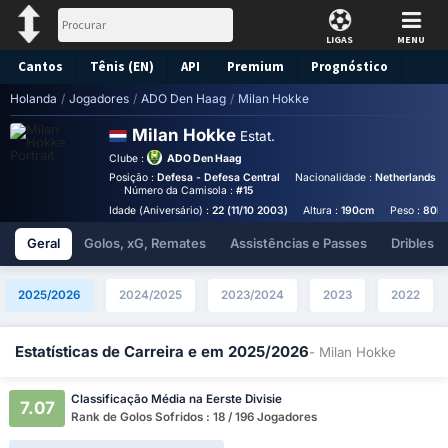
LIGAS
MENU
Cantos
Tênis (EN)
API
Premium
Prognóstico
Holanda
/
Jogadores
/
ADO Den Haag
/
Milan Hokke
Milan Hokke
Estat.
Clube :
ADO Den Haag
Posição :
Defesa - Defesa Central
Nacionalidade :
Netherlands
Número da Camisola :
#15
Idade (Aniversário) :
22 (11/10 2003)
Altura :
190cm
Peso :
80k
Geral
Golos, xG, Remates
Assistências e Passes
Dribles
2025/2026
2024/2025
2023/2024
2023
2022
Estatísticas de Carreira e em 2025/2026
- Milan Hokke
Classificação Média na Eerste Divisie
7.07
Rank de Golos Sofridos : 18 / 196 Jogadores