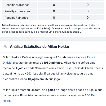
0
0
Penaltis Marcados
0
0
Penaltys marcados
0
0
Penaltis Falhados
Milan Hokke ainda não bateu nenhum penalti na sua carreira (baseado em todos os
dados de época que temos no FootyStats). As suas estatísticas de pontapés de penalti
serão atualizadas assim que ele marcar um penalti num jogo oficial.
Análise Estatística de Milan Hokke
Milan Hokke é Defesa nos jogos em que
25 matches
esta época
Eerste
Divisie
, disputando um total de
1980 minutos
. Milan Hokke sofreu uma
média de
1 golos
a cada 90 minutos em campo. O seu rácio de Clean Sheets
é atualmente de
40%
. Isso significa que Milan Hokke assegurou uma
cleansshet a cada
10 jogos em 25
que jogou.
Milan Hokke marcou um total de
1 golos
ao longo desta época na liga, o que
o coloca em
18
na lista de melhores marcadores da equipa do
ADO Den
Haag
.