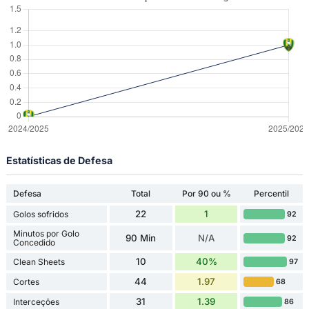
Estatísticas de Defesa
Defesa
Total
Por 90 ou %
Percentil
22
1
Golos sofridos
92
Minutos por Golo
90 Min
N/A
92
Concedido
10
40%
Clean Sheets
97
44
1.97
Cortes
68
31
1.39
Interceções
86