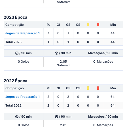
Sofreram
2023 Época
Competição
PJ
Gl
GS
CS
Min
Jogos de Preparação 1
1
0
1
0
0
0
44'
Total 2023
1
0
1
0
0
0
44'
/ 90 min
/ 90 min
Marcações / 90 min
0
Golos
2.05
0
Marcações
Sofreram
2022 Época
Competição
PJ
Gl
GS
CS
Min
Jogos de Preparação 1
2
0
2
0
0
0
64'
Total 2022
2
0
2
0
0
0
64'
/ 90 min
/ 90 min
Marcações / 90 min
0
Golos
2.81
0
Marcações