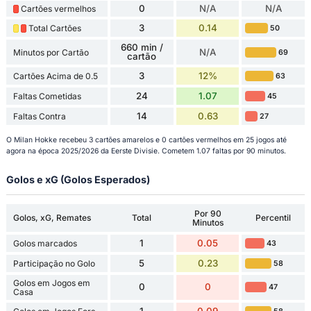
0
N/A
N/A
Cartões vermelhos
3
0.14
Total Cartões
50
660 min /
N/A
Minutos por Cartão
69
cartão
3
12%
Cartões Acima de 0.5
63
24
1.07
Faltas Cometidas
45
14
0.63
Faltas Contra
27
O Milan Hokke recebeu 3 cartões amarelos e 0 cartões vermelhos em 25 jogos até
agora na época 2025/2026 da Eerste Divisie. Cometem 1.07 faltas por 90 minutos.
Golos e xG (Golos Esperados)
Por 90
Golos, xG, Remates
Total
Percentil
Minutos
1
0.05
Golos marcados
43
5
0.23
Participação no Golo
58
Golos em Jogos em
0
0
47
Casa
1
0.09