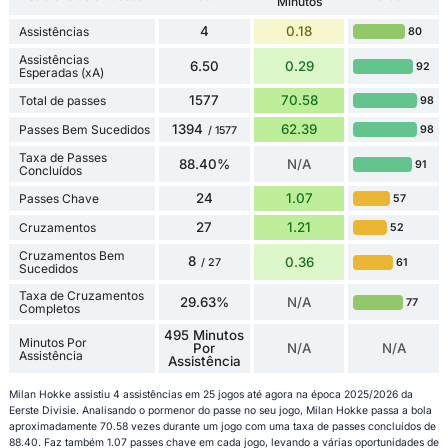
Minutos
4
0.18
Assistências
80
Assistências
6.50
0.29
92
Esperadas (xA)
1577
70.58
Total de passes
98
1394
62.39
Passes Bem Sucedidos
98
/ 1577
Taxa de Passes
88.40%
N/A
91
Concluídos
24
1.07
Passes Chave
57
27
1.21
Cruzamentos
52
Cruzamentos Bem
8
0.36
61
/ 27
Sucedidos
Taxa de Cruzamentos
29.63%
N/A
77
Completos
495 Minutos
Minutos Por
Por
N/A
N/A
Assistência
Assistência
Milan Hokke assistiu 4 assistências em 25 jogos até agora na época 2025/2026 da
Eerste Divisie. Analisando o pormenor do passe no seu jogo, Milan Hokke passa a bola
aproximadamente 70.58 vezes durante um jogo com uma taxa de passes concluídos de
88.40. Faz também 1.07 passes chave em cada jogo, levando a várias oportunidades de