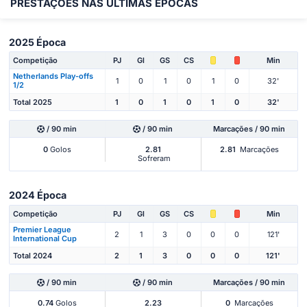
PRESTAÇÕES NAS ÚLTIMAS ÉPOCAS
2025 Época
Competição
PJ
Gl
GS
CS
Min
Netherlands Play-offs
1
0
1
0
1
0
32'
1/2
Total 2025
1
0
1
0
1
0
32'
/ 90 min
/ 90 min
Marcações / 90 min
0
Golos
2.81
2.81
Marcações
Sofreram
2024 Época
Competição
PJ
Gl
GS
CS
Min
Premier League
2
1
3
0
0
0
121'
International Cup
Total 2024
2
1
3
0
0
0
121'
/ 90 min
/ 90 min
Marcações / 90 min
0.74
Golos
2.23
0
Marcações