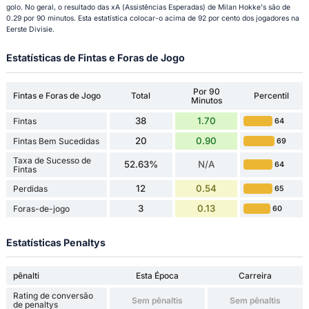
golo. No geral, o resultado das xA (Assistências Esperadas) de Milan Hokke's são de
0.29 por 90 minutos. Esta estatística colocar-o acima de 92 por cento dos jogadores na
Eerste Divisie.
Estatísticas de Fintas e Foras de Jogo
Por 90
Fintas e Foras de Jogo
Total
Percentil
Minutos
38
1.70
Fintas
64
20
0.90
Fintas Bem Sucedidas
69
Taxa de Sucesso de
52.63%
N/A
64
Fintas
12
0.54
Perdidas
65
3
0.13
Foras-de-jogo
60
Estatísticas Penaltys
pênalti
Esta Época
Carreira
Rating de conversão
Sem pênaltis
Sem pênaltis
de penaltys