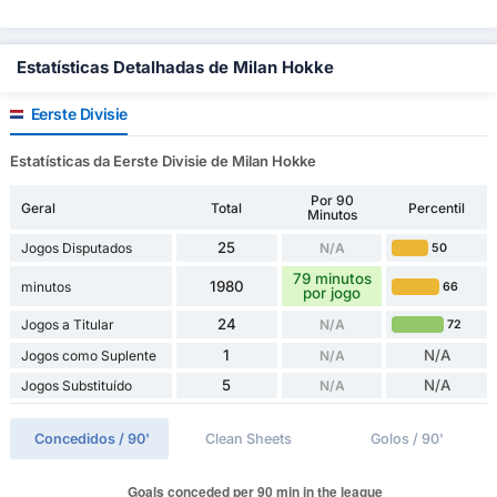
Estatísticas Detalhadas de Milan Hokke
Eerste Divisie
Estatísticas da Eerste Divisie de Milan Hokke
Por 90
Geral
Total
Percentil
Minutos
25
Jogos Disputados
N/A
50
79 minutos
1980
minutos
66
por jogo
24
Jogos a Titular
N/A
72
1
N/A
Jogos como Suplente
N/A
5
N/A
Jogos Substituído
N/A
Concedidos / 90'
Clean Sheets
Golos / 90'