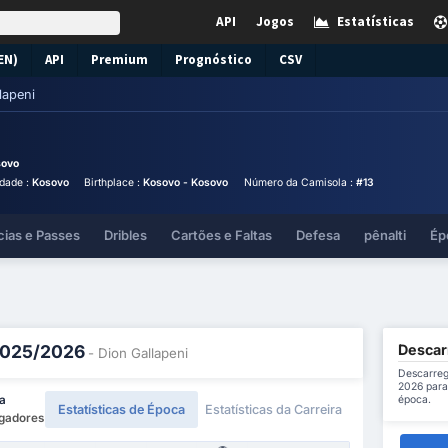
API
Jogos
Estatísticas
EN)
API
Premium
Prognóstico
CSV
lapeni
sovo
dade :
Kosovo
Birthplace :
Kosovo - Kosovo
Número da Camisola :
#13
cias e Passes
Dribles
Cartões e Faltas
Defesa
pênalti
Ép
Descarr
 2025/2026
- Dion Gallapeni
Descarreg
2026 para
época.
sa
Estatísticas de Época
Estatísticas da Carreira
ogadores