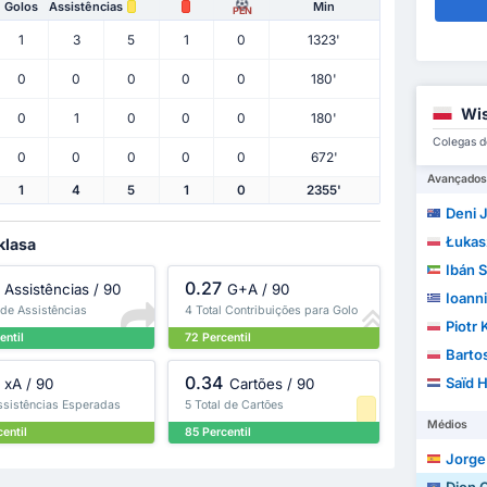
Golos
Assistências
Min
PEN
1
3
5
1
0
1323'
0
0
0
0
0
180'
Wis
0
1
0
0
0
180'
Colegas d
0
0
0
0
0
672'
Avançados
1
4
5
1
0
2355'
Deni J
Łukas
klasa
Ibán 
0.27
Assistências / 90
G+A / 90
Ioann
 de Assistências
4 Total Contribuições para Golo
Piotr
entil
72 Percentil
Barto
0.34
Saïd 
xA / 90
Cartões / 90
ssistências Esperadas
5 Total de Cartões
Médios
entil
85 Percentil
Jorge 