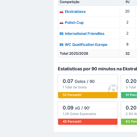
Competição
PJ
20
Ekstraklasa
2
Polish Cup
2
International Friendlies
8
WC Qualification Europe
Total 2025/2026
32
Estatísticas por 90 minutos na Ekstra
0.07
0.20
Golos / 90
1 Total de Golos
3 Total
53 Percentil
91 Perc
0.09
0.20
xG / 90'
1.28 Golos Esperados
2.93 A
45 Percentil
83 Perc