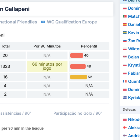
Dion G
on Gallapeni
Domin
Match
national Friendlies
WC Qualification Europe
Daniel
Kevin
eni
Žan R
Total
Por 90 Minutos
Percentil
Wikto
20
N/A
40
Bojan
66 minutos por
Kryst
1323
48
jogo
Fabia
16
N/A
52
Quent
4
N/A
N/A
Domin
2
N/A
N/A
Kyriak
Defesas
ssistências / 90'
Participação no Golo / 90'
Nikod
Aleksa
Andri