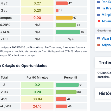
Ron R
4
0.27
47
/ 7
Ilir Kr
3
0.20
11
/ 7
Mërgi
 tempos
0.00
67
Albian
14.29%
N/A
81
Guarda-re
57.14%
N/A
97
Visar 
7.00
N/A
N/A
Arijan
 na época 2025/2026 da Ekstraklasa. Em 7 remates, 4 remates foram à
gnifica que a precisão de remate de Dion Gallapeni's é 57.14%. Marca um
tes por 90 minutos em campo.
Trofé
 e Criação de Oportunidades
O Dion Ga
carreira.
Total
Por 90 Minutos
Percentil
3
0.2
91
2.93
0.20
83
Histó
453
30.84
42
54
24.10
46
/ 453