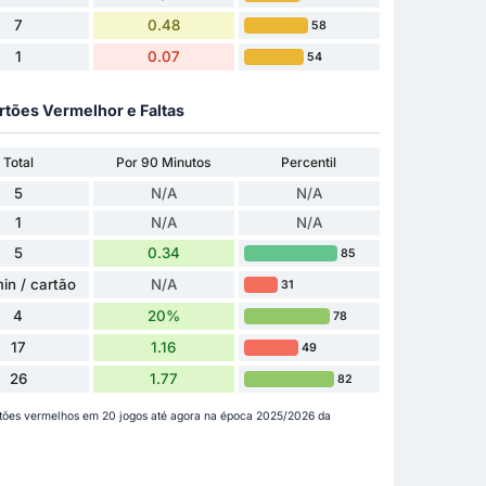
7
0.48
58
1
0.07
54
rtões Vermelhor e Faltas
Total
Por 90 Minutos
Percentil
5
N/A
N/A
1
N/A
N/A
5
0.34
85
in / cartão
N/A
31
4
20%
78
17
1.16
49
26
1.77
82
rtões vermelhos em 20 jogos até agora na época 2025/2026 da