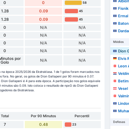
Albio
0
0
58
Fisnik
1.28
0.09
45
Ermal 
1.28
0.09
45
Baton
0
N/A
N/A
Darda
0
N/A
N/A
Médios
0
N/A
N/A
0
N/A
N/A
Dion G
Minutos por
Elvis
N/A
N/A
Golo
Leon 
a na época 2025/2026 da Ekstraklasa. 1 de 1 golos foram marcados nos
Veldi
fora. No geral, os golos de Dion Gallapeni por 90 minutos é 0.07.
Betim 
de Dion Gallapeni é 4 para esta época. A participação nos golos equivale
0 minutos são 0.09. Isto coloca o resultado de npxG do Dion Gallapeni
Vesel
jogadores da Ekstraklasa.
Valmi
Lindo
Muhar
Total
Por 90 Minutos
Percentil
Defesas
7
0.48
23