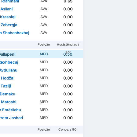
n Rrahmani
0.65
AVA
 Asllani
0.00
AVA
Krasniqi
0.00
AVA
 Zabergja
0.00
AVA
n Shabanhaxhaj
0.00
AVA
Posição
Assistências /
90'
allapeni
0.50
MED
 Rexhbecaj
0.00
MED
Avdullahu
0.00
MED
n Hodža
0.00
MED
Fazliji
0.00
MED
 Demaku
0.00
MED
r Matoshi
0.00
MED
n Emërllahu
0.00
MED
rem Jashari
0.00
MED
Posição
Conce. / 90'