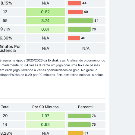
78.15%
N/A
44
12
0.82
49
55
3.74
84
9
0.61
76
/ 55
16.36%
N/A
40
inutos Por
N/A
N/A
sistência
até agora na época 2025/2026 da Ekstraklasa. Analisando o pormenor do
roximadamente 30.84 vezes durante um jogo com uma taxa de passes
m cada jogo, levando a várias oportunidades de golo. No geral, o
llapeni's são de 0.20 por 90 minutos. Esta estatística colocar-o acima
Total
Por 90 Minutos
Percentil
29
1.97
76
14
0.95
76
48.28%
N/A
51