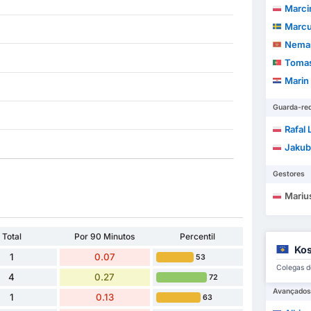
Marci
Marcus
Neman
Tomas 
Marin
Guarda-re
Rafal
Jakub
Gestores
Mariu
Total
Por 90 Minutos
Percentil
Kos
1
0.07
53
Colegas de
4
0.27
72
Avançados
1
0.13
63