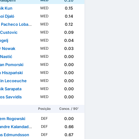
allapeni
0.20
MED
ik Kun
0.15
MED
oi Djaló
0.14
MED
 Pacheco Lobato
0.12
MED
 Custovic
0.09
MED
ogelj
0.04
MED
r Nowak
0.03
MED
 Nastić
0.00
MED
ian Pomorski
0.00
MED
n Hiszpański
0.00
MED
in Lecoeuche
0.00
MED
ik Sarapata
0.00
MED
os Savvidis
0.00
MED
Posição
Conce. / 90'
em Rogowski
0.00
DEF
ndre Kalandadze
0.66
DEF
as Edmundsson
0.67
DEF