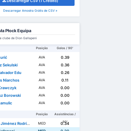
Descarregar CSV (1 Crédito)
Descarregar Amostra Grátis de CSV »
ła Płock Equipa
e clube de Dion Gallapeni
Posição
Golos / 90'
urić
0.39
AVA
z Sekulski
0.36
AVA
Salvador Edu
0.26
AVA
is Niarchos
0.11
AVA
 Krawczyk
0.00
AVA
sz Borowski
0.00
AVA
Hamulic
0.00
AVA
Posição
Assistências /
90'
Jiménez Rodríguez
0.34
MED