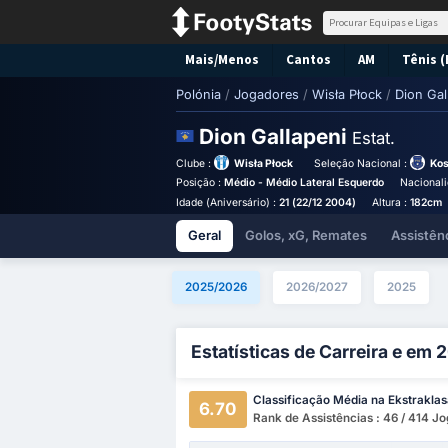
Mais/Menos
Cantos
AM
Tênis (
Polónia
/
Jogadores
/
Wisła Płock
/
Dion Gal
Dion Gallapeni
Estat.
Clube :
Wisła Płock
Seleção Nacional :
Ko
Posição :
Médio - Médio Lateral Esquerdo
Nacionali
Idade (Aniversário) :
21 (22/12 2004)
Altura :
182cm
Geral
Golos, xG, Remates
Assistên
2025/2026
2026/2027
2025
Estatísticas de Carreira e em
Classificação Média na Ekstrakla
6.70
Rank de Assistências : 46 / 414 J