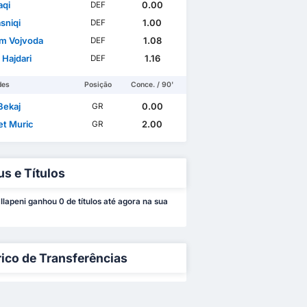
aqi
0.00
DEF
asniqi
1.00
DEF
m Vojvoda
1.08
DEF
 Hajdari
1.16
DEF
des
Posição
Conce. / 90'
Bekaj
0.00
GR
et Muric
2.00
GR
us e Títulos
llapeni ganhou 0 de títulos até agora na sua
rico de Transferências