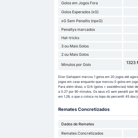
Golos em Jogos Fora
Golos Esperados (xG)
xG Sem Penaltis (npxG)
Penaltys marcados
Hat-tricks
3 ou Mais Golos
2 ou Mais Golos
1323 
Minutos por Golo
Dion Gallapeni marcou 1 golos em 20 jogos até agor
jogos em casa enquanto que marcou 0 golos em jogos 
Para além disso, o G/A (golos + assistências) total 
a 0.27 por 90 minutos. Os seus xG sem penálti por 9
em 1.28, o que o coloca no topo do percentil 45 dos 
Remates Concretizados
Dados de Remates
Remates Concretizados