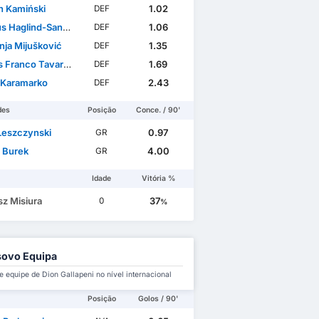
n Kamiński
1.02
DEF
 Haglind-Sangré
1.06
DEF
ja Mijušković
1.35
DEF
Franco Tavares
1.69
DEF
 Karamarko
2.43
DEF
des
Posição
Conce. / 90'
 Leszczynski
0.97
GR
 Burek
4.00
GR
Idade
Vitória %
sz Misiura
37
0
%
ovo Equipa
 equipe de Dion Gallapeni no nível internacional
Posição
Golos / 90'