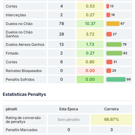
4
0.53
Cortes
13
2
0.27
Interceções
19
78
10.37
Duelos no Chão
67
Duelos no Chão
28
3.72
27
Ganhos
13
1.73
Duelos Aéreos Ganhos
79
2
0.27
Fintado
82
6
0.80
Cortes
31
0
0.00
Remates Bloqueados
25
0
0.00
Penaltis Sofridos
99
Estatísticas Penaltys
pênalti
Esta Época
Carreira
Rating de conversão
66.67%
Sem pênaltis
de penaltys
0
3
Penaltis Marcados