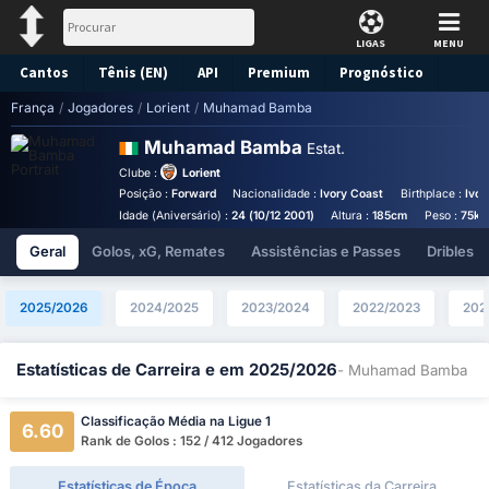
LIGAS
MENU
Cantos
Tênis (EN)
API
Premium
Prognóstico
França
/
Jogadores
/
Lorient
/
Muhamad Bamba
Muhamad Bamba
Estat.
Clube :
Lorient
Posição :
Forward
Nacionalidade :
Ivory Coast
Birthplace :
Ivor
Idade (Aniversário) :
24 (10/12 2001)
Altura :
185cm
Peso :
75kg
Geral
Golos, xG, Remates
Assistências e Passes
Dribles
2025/2026
2024/2025
2023/2024
2022/2023
202
Estatísticas de Carreira e em 2025/2026
- Muhamad Bamba
Classificação Média na Ligue 1
6.60
Rank de Golos : 152 / 412 Jogadores
Estatísticas de Época
Estatísticas da Carreira