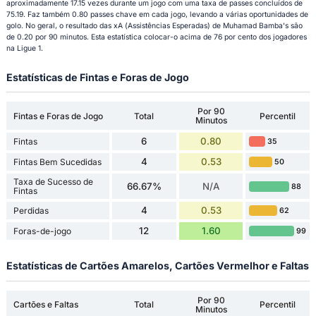
aproximadamente 17.15 vezes durante um jogo com uma taxa de passes concluídos de
75.19. Faz também 0.80 passes chave em cada jogo, levando a várias oportunidades de
golo. No geral, o resultado das xA (Assistências Esperadas) de Muhamad Bamba's são
de 0.20 por 90 minutos. Esta estatística colocar-o acima de 76 por cento dos jogadores
na Ligue 1.
Estatísticas de Fintas e Foras de Jogo
Por 90
Fintas e Foras de Jogo
Total
Percentil
Minutos
6
0.80
Fintas
35
4
0.53
Fintas Bem Sucedidas
50
Taxa de Sucesso de
66.67%
N/A
88
Fintas
4
0.53
Perdidas
62
12
1.60
Foras-de-jogo
99
Estatísticas de Cartões Amarelos, Cartões Vermelhor e Faltas
Por 90
Cartões e Faltas
Total
Percentil
Minutos