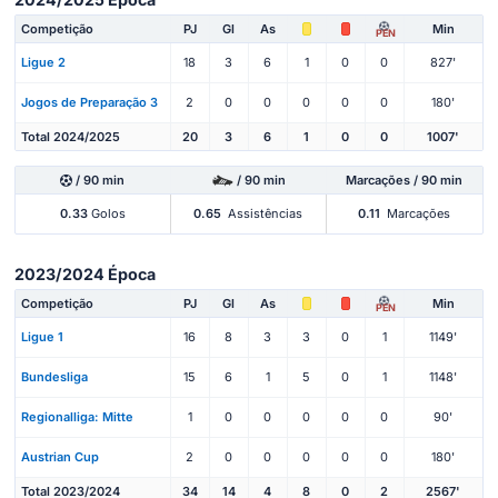
Competição
PJ
Gl
As
Min
PEN
Ligue 2
18
3
6
1
0
0
827'
Jogos de Preparação 3
2
0
0
0
0
0
180'
Total 2024/2025
20
3
6
1
0
0
1007'
/ 90 min
/ 90 min
Marcações / 90 min
0.33
Golos
0.65
Assistências
0.11
Marcações
2023/2024 Época
Competição
PJ
Gl
As
Min
PEN
Ligue 1
16
8
3
3
0
1
1149'
Bundesliga
15
6
1
5
0
1
1148'
Regionalliga: Mitte
1
0
0
0
0
0
90'
Austrian Cup
2
0
0
0
0
0
180'
Total 2023/2024
34
14
4
8
0
2
2567'