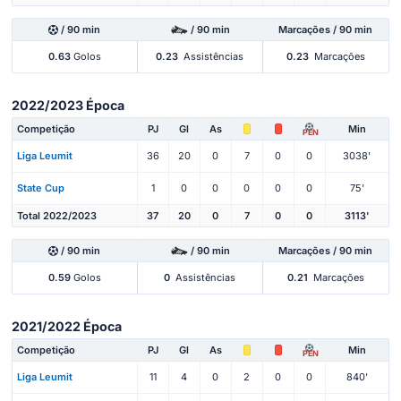
/ 90 min
/ 90 min
Marcações / 90 min
0.63
Golos
0.23
Assistências
0.23
Marcações
2022/2023 Época
Competição
PJ
Gl
As
Min
PEN
Liga Leumit
36
20
0
7
0
0
3038'
State Cup
1
0
0
0
0
0
75'
Total 2022/2023
37
20
0
7
0
0
3113'
/ 90 min
/ 90 min
Marcações / 90 min
0.59
Golos
0
Assistências
0.21
Marcações
2021/2022 Época
Competição
PJ
Gl
As
Min
PEN
Liga Leumit
11
4
0
2
0
0
840'