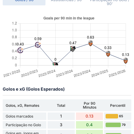
90'
Golos e xG (Golos Esperados)
Por 90
Golos, xG, Remates
Total
Percentil
Minutos
1
0.13
Golos marcados
65
3
0.4
Participação no Golo
79
Golos em Jogos em