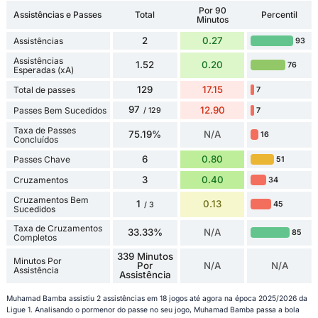
Por 90
Assistências e Passes
Total
Percentil
Minutos
2
0.27
Assistências
93
Assistências
1.52
0.20
76
Esperadas (xA)
129
17.15
Total de passes
7
97
12.90
Passes Bem Sucedidos
7
/ 129
Taxa de Passes
75.19%
N/A
16
Concluídos
6
0.80
Passes Chave
51
3
0.40
Cruzamentos
34
Cruzamentos Bem
1
0.13
45
/ 3
Sucedidos
Taxa de Cruzamentos
33.33%
N/A
85
Completos
339 Minutos
Minutos Por
Por
N/A
N/A
Assistência
Assistência
Muhamad Bamba assistiu 2 assistências em 18 jogos até agora na época 2025/2026 da
Ligue 1. Analisando o pormenor do passe no seu jogo, Muhamad Bamba passa a bola