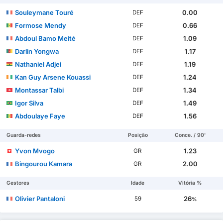
Souleymane Touré
0.00
DEF
Formose Mendy
0.66
DEF
Abdoul Bamo Meité
1.09
DEF
Darlin Yongwa
1.17
DEF
Nathaniel Adjei
1.19
DEF
Kan Guy Arsene Kouassi
1.24
DEF
Montassar Talbi
1.34
DEF
Igor Silva
1.49
DEF
Abdoulaye Faye
1.56
DEF
Guarda-redes
Posição
Conce. / 90'
Yvon Mvogo
1.23
GR
Bingourou Kamara
2.00
GR
Gestores
Idade
Vitória %
Olivier Pantaloni
26
59
%