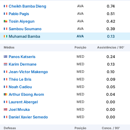
Cheikh Bamba Dieng
0.74
AVA
Pablo Pagis
0.51
AVA
Tosin Aiyegun
0.42
AVA
Sambou Soumano
0.39
AVA
Muhamad Bamba
0.13
AVA
Médios
Posição
Assistências / 90'
Panos Katseris
0.24
MED
Karim Dermane
0.13
MED
Jean-Victor Makengo
0.10
MED
Théo Le Bris
0.09
MED
Noah Cadiou
0.05
MED
Arthur Ebong Avom
0.04
MED
Laurent Abergel
0.00
MED
Joel Mvuka
0.00
MED
Daniel Xavier Semedo
0.00
MED
Defesas
Posição
Conce. / 90'