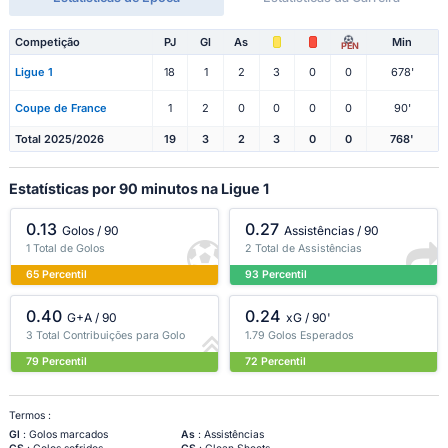
Competição
PJ
Gl
As
Min
PEN
Ligue 1
18
1
2
3
0
0
678'
Coupe de France
1
2
0
0
0
0
90'
Total 2025/2026
19
3
2
3
0
0
768'
Estatísticas por 90 minutos na Ligue 1
0.13
0.27
Golos / 90
Assistências / 90
1 Total de Golos
2 Total de Assistências
65 Percentil
93 Percentil
0.40
0.24
G+A / 90
xG / 90'
3 Total Contribuições para Golo
1.79 Golos Esperados
79 Percentil
72 Percentil
Termos :
Gl
: Golos marcados
As
: Assistências