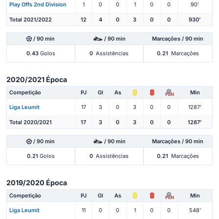
Play Offs 2nd Division
1
0
0
1
0
0
90'
Total 2021/2022
12
4
0
3
0
0
930'
/ 90 min
/ 90 min
Marcações / 90 min
0.43
Golos
0
Assistências
0.21
Marcações
2020/2021 Época
Competição
PJ
Gl
As
Min
PEN
Liga Leumit
17
3
0
3
0
0
1287'
Total 2020/2021
17
3
0
3
0
0
1287'
/ 90 min
/ 90 min
Marcações / 90 min
0.21
Golos
0
Assistências
0.21
Marcações
2019/2020 Época
Competição
PJ
Gl
As
Min
PEN
Liga Leumit
11
0
0
1
0
0
548'