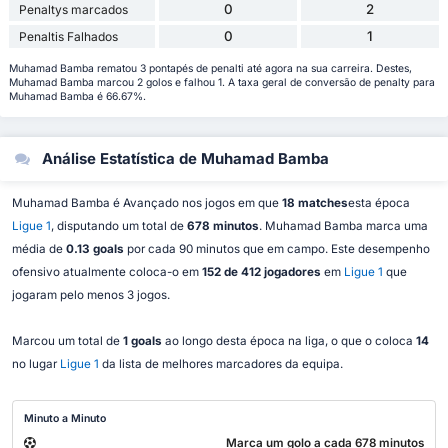
0
2
Penaltys marcados
0
1
Penaltis Falhados
Muhamad Bamba rematou 3 pontapés de penalti até agora na sua carreira. Destes,
Muhamad Bamba marcou 2 golos e falhou 1. A taxa geral de conversão de penalty para
Muhamad Bamba é 66.67%.
Análise Estatística de Muhamad Bamba
Muhamad Bamba é Avançado nos jogos em que
18 matches
esta época
Ligue 1
, disputando um total de
678 minutos
. Muhamad Bamba marca uma
média de
0.13 goals
por cada 90 minutos que em campo. Este desempenho
ofensivo atualmente coloca-o em
152 de 412 jogadores
em
Ligue 1
que
jogaram pelo menos 3 jogos.
Marcou um total de
1 goals
ao longo desta época na liga, o que o coloca
14
no lugar
Ligue 1
da lista de melhores marcadores da equipa.
Minuto a Minuto
Marca um golo a cada 678 minutos