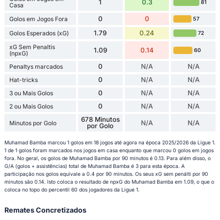
1
0.3
81
Casa
0
0
Golos em Jogos Fora
57
1.79
0.24
Golos Esperados (xG)
72
xG Sem Penaltis
1.09
0.14
60
(npxG)
0
N/A
N/A
Penaltys marcados
0
N/A
N/A
Hat-tricks
0
N/A
N/A
3 ou Mais Golos
0
N/A
N/A
2 ou Mais Golos
678 Minutos
N/A
N/A
Minutos por Golo
por Golo
Muhamad Bamba marcou 1 golos em 18 jogos até agora na época 2025/2026 da Ligue 1.
1 de 1 golos foram marcados nos jogos em casa enquanto que marcou 0 golos em jogos
fora. No geral, os golos de Muhamad Bamba por 90 minutos é 0.13. Para além disso, o
G/A (golos + assistências) total de Muhamad Bamba é 3 para esta época. A
participação nos golos equivale a 0.4 por 90 minutos. Os seus xG sem penálti por 90
minutos são 0.14. Isto coloca o resultado de npxG do Muhamad Bamba em 1.09, o que o
coloca no topo do percentil 60 dos jogadores da Ligue 1.
Remates Concretizados