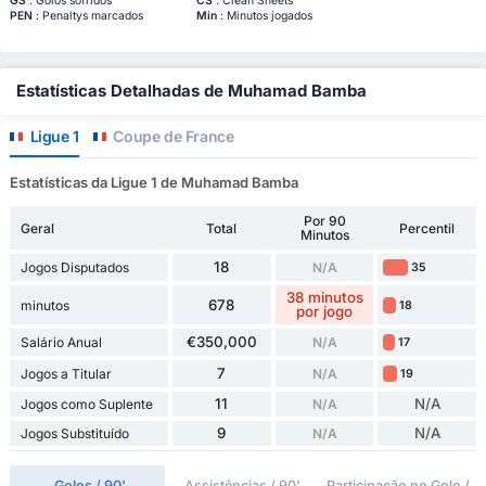
GS
: Golos sofridos
CS
: Clean Sheets
PEN
: Penaltys marcados
Min
: Minutos jogados
Estatísticas Detalhadas de Muhamad Bamba
Ligue 1
Coupe de France
Estatísticas da Ligue 1 de Muhamad Bamba
Por 90
Geral
Total
Percentil
Minutos
18
Jogos Disputados
N/A
35
38 minutos
678
minutos
18
por jogo
€350,000
Salário Anual
N/A
17
7
Jogos a Titular
N/A
19
11
N/A
Jogos como Suplente
N/A
9
N/A
Jogos Substituído
N/A
Golos / 90'
Assistências / 90'
Participação no Golo /