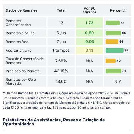
Por 90
Dados de Remates
Total
Percentil
Minutos
Remates
13
1.73
73
Concretizados
6
0.80
Remates à baliza
80
/ 13
7
0.93
Remates fora
66
/ 13
1 tempos
0.13
Acertar a trave
92
Taxa de Conversão de
7.69%
N/A
52
Remates
46.15%
N/A
Precisão do Remate
81
Remates por Golo
13.00
N/A
N/A
Marcado
Muhamad Bamba fez 13 remates em 18 jogos até agora na época 2025/2026 da Ligue 1.
Em 13 remates, 6 remates foram à baliza e os outros 7 remates não foram à baliza.
Significa que a precisão de remate de Muhamad Bamba's é 46.15%. Marca um golo por
cada 13.00 remates que faz e faz 1.73 remates por 90 minutos em campo.
Estatísticas de Assistências, Passes e Criação de
Oportunidades