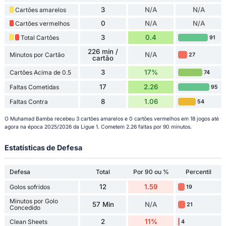
3
N/A
N/A
Cartões amarelos
0
N/A
N/A
Cartões vermelhos
3
0.4
Total Cartões
91
226 min /
N/A
Minutos por Cartão
27
cartão
3
17%
Cartões Acima de 0.5
74
17
2.26
Faltas Cometidas
95
8
1.06
Faltas Contra
54
O Muhamad Bamba recebeu 3 cartões amarelos e 0 cartões vermelhos em 18 jogos até
agora na época 2025/2026 da Ligue 1. Cometem 2.26 faltas por 90 minutos.
Estatísticas de Defesa
Defesa
Total
Por 90 ou %
Percentil
12
1.59
Golos sofridos
19
Minutos por Golo
57 Min
N/A
21
Concedido
2
11%
Clean Sheets
4