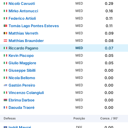
Nicolò Cavuoti
0.29
MED
Mirko Antonucci
0.16
MED
Federico Artioli
0.11
MED
Tomás Lago Pontes Esteves
0.11
MED
Matthias Verreth
0.09
MED
Matthias Braunöder
0.08
MED
Riccardo Pagano
0.07
MED
Kevin Piscopo
0.05
MED
Giulio Maggiore
0.05
MED
Giuseppe Sibilli
0.00
MED
Nicola Bellomo
0.00
MED
Gastón Pereiro
0.00
MED
Vincenzo Colangiuli
0.00
MED
Ebrima Darboe
0.00
MED
Daouda Traoré
0.00
MED
Defesas
Posição
Conce. / 90'
Indrit Mavraj
0.00
DEF