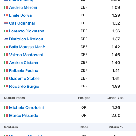
Andrea Meroni
1.09
DEF
Emile Dorval
1.29
DEF
Cas Odenthal
1.32
DEF
Lorenzo Dickmann
1.36
DEF
Dimitrios Nikolaou
1.37
DEF
Balla Moussa Manè
1.42
DEF
Valerio Mantovani
1.46
DEF
Andrea Cistana
1.49
DEF
Raffaele Pucino
1.51
DEF
Giacomo Stabile
1.61
DEF
Riccardo Burgio
1.99
DEF
Guarda-redes
Posição
Conce. / 90'
Michele Cerofolini
1.36
GR
Marco Pissardo
2.00
GR
Gestores
Idade
Vitória %