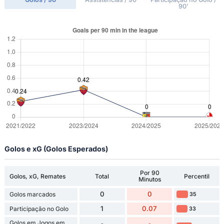
90'
Golos e xG (Golos Esperados)
Por 90
Golos, xG, Remates
Total
Percentil
Minutos
0
0
Golos marcados
35
1
0.07
Participação no Golo
33
Golos em Jogos em