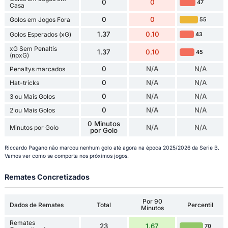
0
0
47
Casa
0
0
Golos em Jogos Fora
55
1.37
0.10
Golos Esperados (xG)
43
xG Sem Penaltis
1.37
0.10
45
(npxG)
0
N/A
N/A
Penaltys marcados
0
N/A
N/A
Hat-tricks
0
N/A
N/A
3 ou Mais Golos
0
N/A
N/A
2 ou Mais Golos
0 Minutos
N/A
N/A
Minutos por Golo
por Golo
Riccardo Pagano não marcou nenhum golo até agora na época 2025/2026 da Serie B.
Vamos ver como se comporta nos próximos jogos.
Remates Concretizados
Por 90
Dados de Remates
Total
Percentil
Minutos
Remates
23
1.67
70