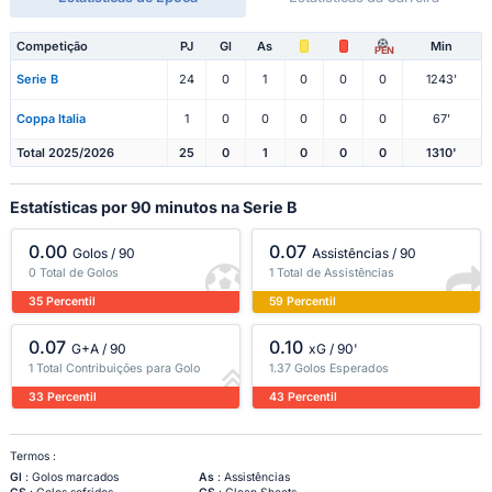
Competição
PJ
Gl
As
Min
PEN
Serie B
24
0
1
0
0
0
1243'
Coppa Italia
1
0
0
0
0
0
67'
Total 2025/2026
25
0
1
0
0
0
1310'
Estatísticas por 90 minutos na Serie B
0.00
0.07
Golos / 90
Assistências / 90
0 Total de Golos
1 Total de Assistências
35 Percentil
59 Percentil
0.07
0.10
G+A / 90
xG / 90'
1 Total Contribuições para Golo
1.37 Golos Esperados
33 Percentil
43 Percentil
Termos :
Gl
: Golos marcados
As
: Assistências