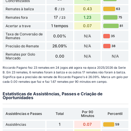
Concretizados
6
0.43
Remates à baliza
63
/ 23
17
1.23
Remates fora
75
/ 23
1 tempos
0.07
Acertar a trave
81
Taxa de Conversão de
0.00%
N/A
35
Remates
26.09%
N/A
Precisão do Remate
38
Remates por Golo
0.00
N/A
N/A
Marcado
Riccardo Pagano fez 23 remates em 24 jogos até agora na época 2025/2026 da Serie
B. Em 23 remates, 6 remates foram à baliza e os outros 17 remates não foram à baliza.
Significa que a precisão de remate de Riccardo Pagano's é 26.09%. Marca um golo por
cada 0.00 remates que faz e faz 1.67 remates por 90 minutos em campo.
Estatísticas de Assistências, Passes e Criação de
Oportunidades
Por 90
Assistências e Passes
Total
Percentil
Minutos
1
0.07
Assistências
59