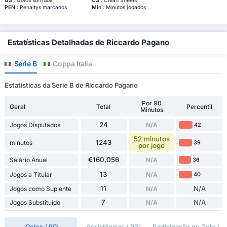
GS
: Golos sofridos
CS
: Clean Sheets
PEN
: Penaltys marcados
Min
: Minutos jogados
Estatísticas Detalhadas de Riccardo Pagano
Serie B
Coppa Italia
Estatísticas da Serie B de Riccardo Pagano
Por 90
Geral
Total
Percentil
Minutos
24
Jogos Disputados
N/A
42
52 minutos
1243
minutos
39
por jogo
€160,056
Salário Anual
N/A
36
13
Jogos a Titular
N/A
40
11
N/A
Jogos como Suplente
N/A
7
N/A
Jogos Substituído
N/A
Golos / 90'
Assistências / 90'
Participação no Golo /