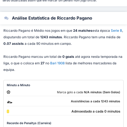
serão atualizadas assim que ele marcar um penalti num jogo oficial.
Análise Estatística de Riccardo Pagano
Riccardo Pagano é Médio nos jogos em que
24 matches
esta época
Serie B
,
disputando um total de
1243 minutos
. Riccardo Pagano tem uma média de
0.07 assists
a cada 90 minutos em campo.
Riccardo Pagano marcou um total de
0 goals
até agora nesta temporada na
liga, o que o coloca em
27
no
Bari 1908
lista de melhores marcadores da
equipa.
Minuto a Minuto
Marca golo a cada
N/A minutos (Sem Golos)
Assistências a cada 1243 minutos
Admoestado a cada 0 minutos
Recorde de Penaltys (Carreira)