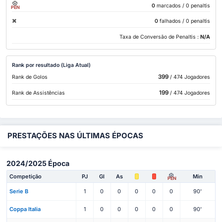
0
marcados
/ 0 penaltis
PEN
0
falhados
/ 0 penaltis
Taxa de Conversão de Penaltis :
N/A
Rank por resultado (Liga Atual)
399
Rank de Golos
/ 474 Jogadores
199
Rank de Assistências
/ 474 Jogadores
PRESTAÇÕES NAS ÚLTIMAS ÉPOCAS
2024/2025 Época
Competição
PJ
Gl
As
Min
PEN
Serie B
1
0
0
0
0
0
90'
Coppa Italia
1
0
0
0
0
0
90'