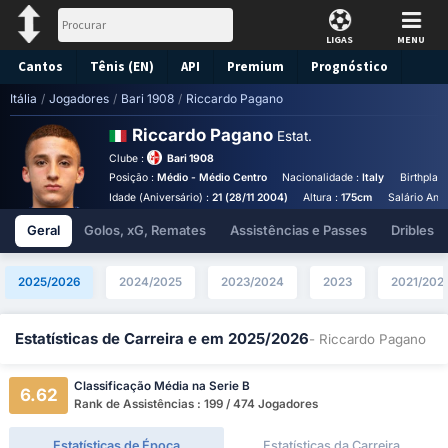
LIGAS
MENU
Cantos
Tênis (EN)
API
Premium
Prognóstico
Itália
/
Jogadores
/
Bari 1908
/
Riccardo Pagano
Riccardo Pagano
Estat.
Clube :
Bari 1908
Posição :
Médio - Médio Centro
Nacionalidade :
Italy
Birthplac
Idade (Aniversário) :
21 (28/11 2004)
Altura :
175cm
Salário Anua
Geral
Golos, xG, Remates
Assistências e Passes
Dribles
2025/2026
2024/2025
2023/2024
2023
2021/202
Estatísticas de Carreira e em 2025/2026
- Riccardo Pagano
Classificação Média na Serie B
6.62
Rank de Assistências : 199 / 474 Jogadores
Estatísticas de Época
Estatísticas da Carreira