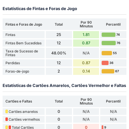
Estatísticas de Fintas e Foras de Jogo
Por 90
Fintas e Foras de Jogo
Total
Percentil
Minutos
25
1.81
Fintas
74
12
0.87
Fintas Bem Sucedidas
76
Taxa de Sucesso de
48.00%
N/A
55
Fintas
12
0.87
Perdidas
36
2
0.14
Foras-de-jogo
67
Estatísticas de Cartões Amarelos, Cartões Vermelhor e Faltas
Por 90
Cartões e Faltas
Total
Percentil
Minutos
0
N/A
N/A
Cartões amarelos
0
N/A
N/A
Cartões vermelhos
0
0
Total Cartões
9