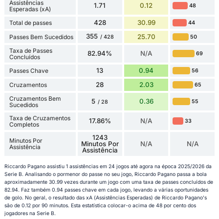
Assistências
1.71
0.12
48
Esperadas (xA)
428
30.99
Total de passes
44
355
25.70
Passes Bem Sucedidos
50
/ 428
Taxa de Passes
82.94%
N/A
69
Concluídos
13
0.94
Passes Chave
56
28
2.03
Cruzamentos
65
Cruzamentos Bem
5
0.36
55
/ 28
Sucedidos
Taxa de Cruzamentos
17.86%
N/A
33
Completos
1243
Minutos Por
Minutos Por
N/A
N/A
Assistência
Assistência
Riccardo Pagano assistiu 1 assistências em 24 jogos até agora na época 2025/2026 da
Serie B. Analisando o pormenor do passe no seu jogo, Riccardo Pagano passa a bola
aproximadamente 30.99 vezes durante um jogo com uma taxa de passes concluídos de
82.94. Faz também 0.94 passes chave em cada jogo, levando a várias oportunidades
de golo. No geral, o resultado das xA (Assistências Esperadas) de Riccardo Pagano's
são de 0.12 por 90 minutos. Esta estatística colocar-o acima de 48 por cento dos
jogadores na Serie B.