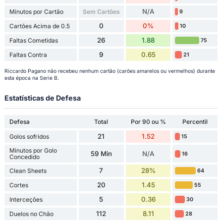
N/A
Minutos por Cartão
Sem Cartões
9
0
0%
Cartões Acima de 0.5
10
26
1.88
Faltas Cometidas
75
9
0.65
Faltas Contra
21
Riccardo Pagano não recebeu nenhum cartão (carões amarelos ou vermelhos) durante
esta época na Serie B.
Estatísticas de Defesa
Defesa
Total
Por 90 ou %
Percentil
21
1.52
Golos sofridos
15
Minutos por Golo
59 Min
N/A
16
Concedido
7
28%
Clean Sheets
64
20
1.45
Cortes
55
5
0.36
Interceções
30
112
8.11
Duelos no Chão
28