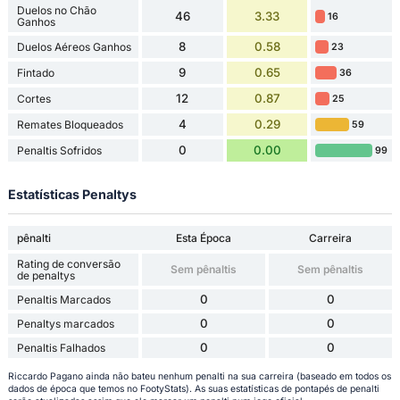
Duelos no Chão
46
3.33
16
Ganhos
8
0.58
Duelos Aéreos Ganhos
23
9
0.65
Fintado
36
12
0.87
Cortes
25
4
0.29
Remates Bloqueados
59
0
0.00
Penaltis Sofridos
99
Estatísticas Penaltys
pênalti
Esta Época
Carreira
Rating de conversão
Sem pênaltis
Sem pênaltis
de penaltys
0
0
Penaltis Marcados
0
0
Penaltys marcados
0
0
Penaltis Falhados
Riccardo Pagano ainda não bateu nenhum penalti na sua carreira (baseado em todos os
dados de época que temos no FootyStats). As suas estatísticas de pontapés de penalti