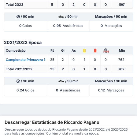
Total 2023
5
0
2
0
0
0
190'
/ 90 min
/ 90 min
Marcações / 90 min
0
Golos
0.95
Assistências
0
Marcações
2021/2022 Época
Competição
PJ
Gl
As
Min
PEN
Campionato Primavera 1
25
2
0
1
0
0
762'
Total 2021/2022
25
2
0
1
0
0
762'
/ 90 min
/ 90 min
Marcações / 90 min
0.24
Golos
0
Assistências
0.12
Marcações
Descarregar Estatísticas de Riccardo Pagano
Descarregue todos os dados do Riccardo Pagano desde 2021/2022 até 2025/2026
para todas as competições. Contém o total e a média da época.