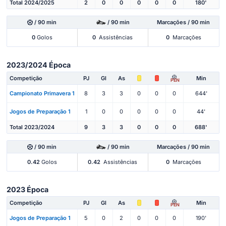
Total 2024/2025
2
0
0
0
0
0
180'
/ 90 min
/ 90 min
Marcações / 90 min
0
Golos
0
Assistências
0
Marcações
2023/2024 Época
Competição
PJ
Gl
As
Min
PEN
Campionato Primavera 1
8
3
3
0
0
0
644'
Jogos de Preparação 1
1
0
0
0
0
0
44'
Total 2023/2024
9
3
3
0
0
0
688'
/ 90 min
/ 90 min
Marcações / 90 min
0.42
Golos
0.42
Assistências
0
Marcações
2023 Época
Competição
PJ
Gl
As
Min
PEN
Jogos de Preparação 1
5
0
2
0
0
0
190'