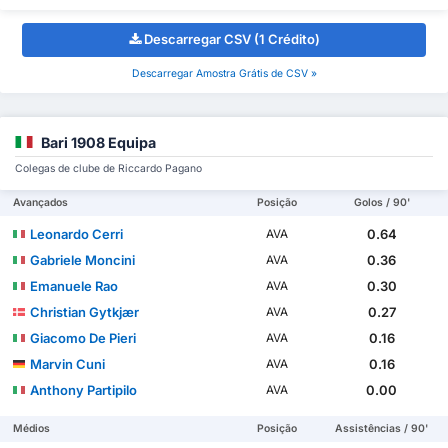
Descarregar CSV (1 Crédito)
Descarregar Amostra Grátis de CSV »
Bari 1908 Equipa
Colegas de clube de Riccardo Pagano
Avançados
Posição
Golos / 90'
Leonardo Cerri
0.64
AVA
Gabriele Moncini
0.36
AVA
Emanuele Rao
0.30
AVA
Christian Gytkjær
0.27
AVA
Giacomo De Pieri
0.16
AVA
Marvin Cuni
0.16
AVA
Anthony Partipilo
0.00
AVA
Médios
Posição
Assistências / 90'