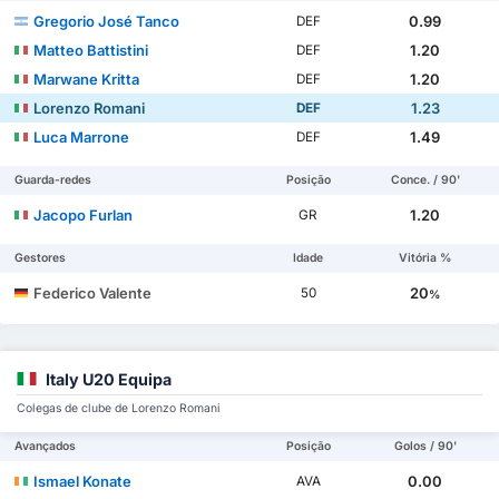
Gregorio José Tanco
0.99
DEF
Matteo Battistini
1.20
DEF
Marwane Kritta
1.20
DEF
Lorenzo Romani
1.23
DEF
Luca Marrone
1.49
DEF
Guarda-redes
Posição
Conce. / 90'
Jacopo Furlan
1.20
GR
Gestores
Idade
Vitória %
Federico Valente
20
50
%
Italy U20 Equipa
Colegas de clube de Lorenzo Romani
Avançados
Posição
Golos / 90'
Ismael Konate
0.00
AVA