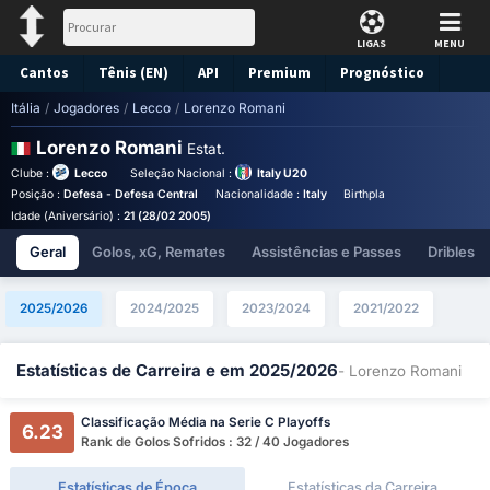
LIGAS
MENU
Cantos
Tênis (EN)
API
Premium
Prognóstico
Itália
/
Jogadores
/
Lecco
/
Lorenzo Romani
Lorenzo Romani
Estat.
Clube :
Lecco
Seleção Nacional :
Italy U20
Posição :
Defesa - Defesa Central
Nacionalidade :
Italy
Birthplace :
Italy - Italy
Idade (Aniversário) :
21 (28/02 2005)
Geral
Golos, xG, Remates
Assistências e Passes
Dribles
2025/2026
2024/2025
2023/2024
2021/2022
Estatísticas de Carreira e em 2025/2026
- Lorenzo Romani
Classificação Média na Serie C Playoffs
6.23
Rank de Golos Sofridos : 32 / 40 Jogadores
Estatísticas de Época
Estatísticas da Carreira