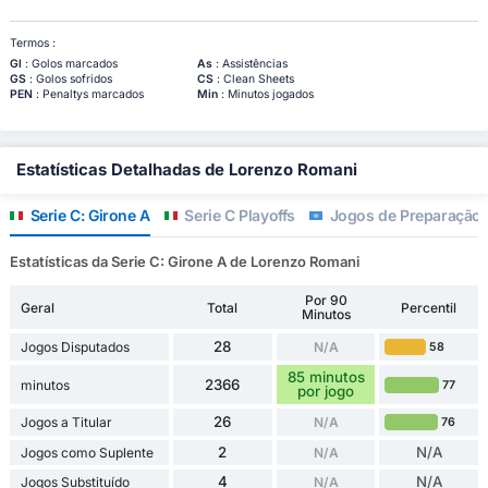
Termos :
Gl
: Golos marcados
As
: Assistências
GS
: Golos sofridos
CS
: Clean Sheets
PEN
: Penaltys marcados
Min
: Minutos jogados
Estatísticas Detalhadas de Lorenzo Romani
Serie C: Girone A
Serie C Playoffs
Jogos de Preparação 
Estatísticas da Serie C: Girone A de Lorenzo Romani
Por 90
Geral
Total
Percentil
Minutos
28
Jogos Disputados
N/A
58
85 minutos
2366
minutos
77
por jogo
26
Jogos a Titular
N/A
76
2
N/A
Jogos como Suplente
N/A
4
N/A
Jogos Substituído
N/A