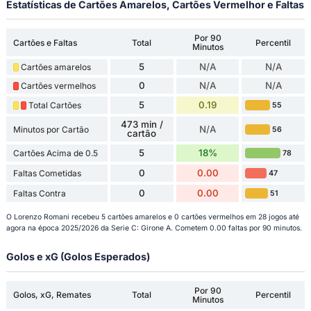
Estatísticas de Cartões Amarelos, Cartões Vermelhor e Faltas
Por 90
Cartões e Faltas
Total
Percentil
Minutos
5
N/A
N/A
Cartões amarelos
0
N/A
N/A
Cartões vermelhos
5
0.19
Total Cartões
55
473 min /
N/A
Minutos por Cartão
56
cartão
5
18%
Cartões Acima de 0.5
78
0
0.00
Faltas Cometidas
47
0
0.00
Faltas Contra
51
O Lorenzo Romani recebeu 5 cartões amarelos e 0 cartões vermelhos em 28 jogos até
agora na época 2025/2026 da Serie C: Girone A. Cometem 0.00 faltas por 90 minutos.
Golos e xG (Golos Esperados)
Por 90
Golos, xG, Remates
Total
Percentil
Minutos