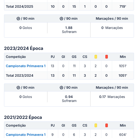
Total 2024/2025
10
0
15
1
0
0
719'
/ 90 min
/ 90 min
Marcações / 90 min
0
Golos
1.88
0
Marcações
Sofreram
2023/2024 Época
Competição
PJ
Gl
GS
CS
Min
Campionato Primavera 1
13
0
11
3
2
0
1051'
Total 2023/2024
13
0
11
3
2
0
1051'
/ 90 min
/ 90 min
Marcações / 90 min
0
Golos
0.94
0.17
Marcações
Sofreram
2021/2022 Época
Competição
PJ
Gl
GS
CS
Min
Campionato Primavera 1
9
0
6
3
2
0
604'