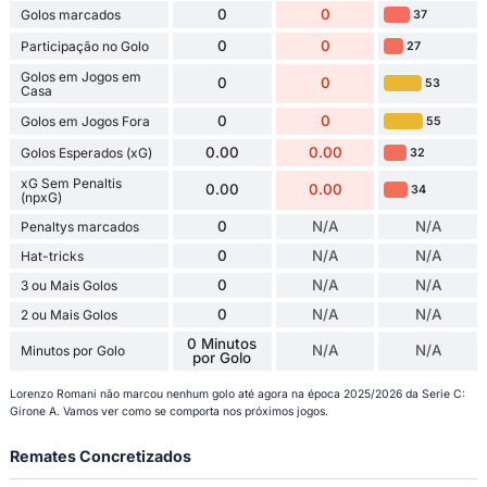
0
0
Golos marcados
37
0
0
Participação no Golo
27
Golos em Jogos em
0
0
53
Casa
0
0
Golos em Jogos Fora
55
0.00
0.00
Golos Esperados (xG)
32
xG Sem Penaltis
0.00
0.00
34
(npxG)
0
N/A
N/A
Penaltys marcados
0
N/A
N/A
Hat-tricks
0
N/A
N/A
3 ou Mais Golos
0
N/A
N/A
2 ou Mais Golos
0 Minutos
N/A
N/A
Minutos por Golo
por Golo
Lorenzo Romani não marcou nenhum golo até agora na época 2025/2026 da Serie C:
Girone A. Vamos ver como se comporta nos próximos jogos.
Remates Concretizados