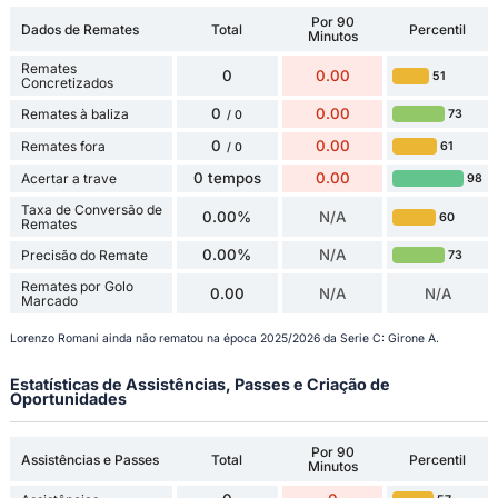
Por 90
Dados de Remates
Total
Percentil
Minutos
Remates
0
0.00
51
Concretizados
0
0.00
Remates à baliza
73
/ 0
0
0.00
Remates fora
61
/ 0
0 tempos
0.00
Acertar a trave
98
Taxa de Conversão de
0.00%
N/A
60
Remates
0.00%
N/A
Precisão do Remate
73
Remates por Golo
0.00
N/A
N/A
Marcado
Lorenzo Romani ainda não rematou na época 2025/2026 da Serie C: Girone A.
Estatísticas de Assistências, Passes e Criação de
Oportunidades
Por 90
Assistências e Passes
Total
Percentil
Minutos