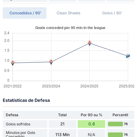
Concedidos / 90'
Clean Sheets
Golos / 90'
Estatísticas de Defesa
Defesa
Total
Por 90 ou %
Percentil
21
0.8
Golos sofridos
76
Minutos por Golo
113 Min
N/A
76
Concedido