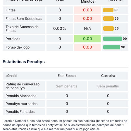
Minutos
0
0.00
Fintas
53
0
0.00
Fintas Bem Sucedidas
56
Taxa de Sucesso de
0.00%
N/A
56
Fintas
0
0.00
Perdidas
99
0
0.00
Foras-de-jogo
90
Estatísticas Penaltys
pênalti
Esta Época
Carreira
Rating de conversão
Sem pênaltis
Sem pênaltis
de penaltys
0
0
Penaltis Marcados
0
0
Penaltys marcados
0
0
Penaltis Falhados
Lorenzo Romani ainda não bateu nenhum penalti na sua carreira (baseado em todos os
dados de época que temos no FootyStats). As suas estatísticas de pontapés de penalti
serão atualizadas assim que ele marcar um penalti num jogo oficial.