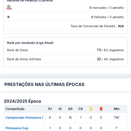
Recorde de Penaltys (Carreira)
0
marcados
/ 0 penaltis
PEN
0
falhados
/ 0 penaltis
Taxa de Conversão de Penaltis :
N/A
Rank por resultado (Liga Atual)
73
Rank de Golos
/ 83 Jogadores
32
Rank de Golos Sofridos
/ 40 Jogadores
PRESTAÇÕES NAS ÚLTIMAS ÉPOCAS
2024/2025 Época
Competição
PJ
Gl
GS
CS
Min
Campionato Primavera 1
9
0
15
1
0
0
718'
Primavera Cup
1
0
0
0
0
0
1'