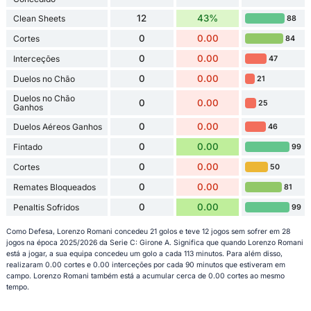
12
43%
Clean Sheets
88
0
0.00
Cortes
84
0
0.00
Interceções
47
0
0.00
Duelos no Chão
21
Duelos no Chão
0
0.00
25
Ganhos
0
0.00
Duelos Aéreos Ganhos
46
0
0.00
Fintado
99
0
0.00
Cortes
50
0
0.00
Remates Bloqueados
81
0
0.00
Penaltis Sofridos
99
Como Defesa, Lorenzo Romani concedeu 21 golos e teve 12 jogos sem sofrer em 28
jogos na época 2025/2026 da Serie C: Girone A. Significa que quando Lorenzo Romani
está a jogar, a sua equipa concedeu um golo a cada 113 minutos. Para além disso,
realizaram 0.00 cortes e 0.00 interceções por cada 90 minutos que estiveram em
campo. Lorenzo Romani também está a acumular cerca de 0.00 cortes ao mesmo
tempo.