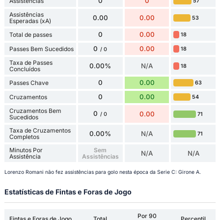
0
0
Assistências
57
Assistências
0.00
0.00
53
Esperadas (xA)
0
0.00
Total de passes
18
0
0.00
Passes Bem Sucedidos
18
/ 0
Taxa de Passes
0.00%
N/A
18
Concluídos
0
0.00
Passes Chave
63
0
0.00
Cruzamentos
54
Cruzamentos Bem
0
0.00
71
/ 0
Sucedidos
Taxa de Cruzamentos
0.00%
N/A
71
Completos
Minutos Por
Sem
N/A
N/A
Assistência
Assistências
Lorenzo Romani não fez assistências para golo nesta época da Serie C: Girone A.
Estatísticas de Fintas e Foras de Jogo
Por 90
Fintas e Foras de Jogo
Total
Percentil