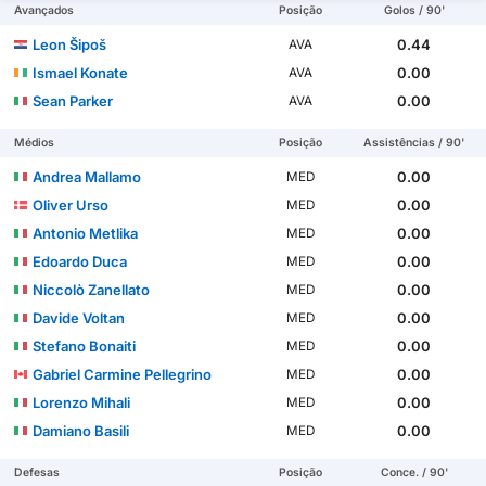
Avançados
Posição
Golos / 90'
Leon Šipoš
0.44
AVA
Ismael Konate
0.00
AVA
Sean Parker
0.00
AVA
Médios
Posição
Assistências / 90'
Andrea Mallamo
0.00
MED
Oliver Urso
0.00
MED
Antonio Metlika
0.00
MED
Edoardo Duca
0.00
MED
Niccolò Zanellato
0.00
MED
Davide Voltan
0.00
MED
Stefano Bonaiti
0.00
MED
Gabriel Carmine Pellegrino
0.00
MED
Lorenzo Mihali
0.00
MED
Damiano Basili
0.00
MED
Defesas
Posição
Conce. / 90'