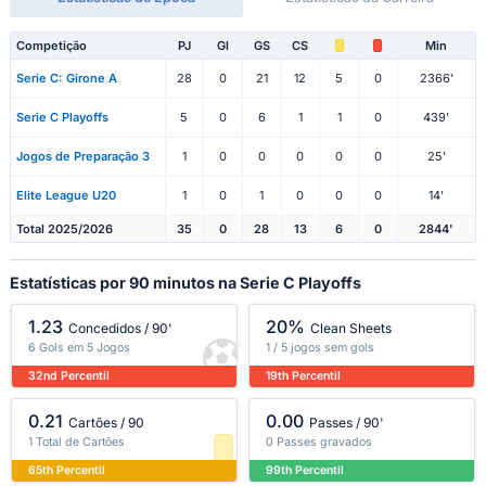
Competição
PJ
Gl
GS
CS
Min
Serie C: Girone A
28
0
21
12
5
0
2366'
Serie C Playoffs
5
0
6
1
1
0
439'
Jogos de Preparação 3
1
0
0
0
0
0
25'
Elite League U20
1
0
1
0
0
0
14'
Total 2025/2026
35
0
28
13
6
0
2844'
Estatísticas por 90 minutos na Serie C Playoffs
1.23
20%
Concedidos / 90'
Clean Sheets
6 Gols em 5 Jogos
1 / 5 jogos sem gols
32nd Percentil
19th Percentil
0.21
0.00
Cartões / 90
Passes / 90'
1 Total de Cartões
0 Passes gravados
65th Percentil
99th Percentil