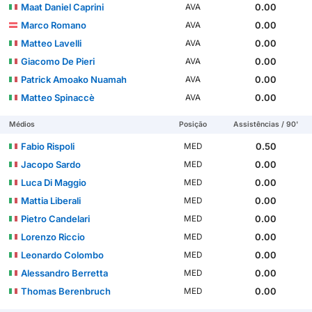
Maat Daniel Caprini
0.00
AVA
Marco Romano
0.00
AVA
Matteo Lavelli
0.00
AVA
Giacomo De Pieri
0.00
AVA
Patrick Amoako Nuamah
0.00
AVA
Matteo Spinaccè
0.00
AVA
Médios
Posição
Assistências / 90'
Fabio Rispoli
0.50
MED
Jacopo Sardo
0.00
MED
Luca Di Maggio
0.00
MED
Mattia Liberali
0.00
MED
Pietro Candelari
0.00
MED
Lorenzo Riccio
0.00
MED
Leonardo Colombo
0.00
MED
Alessandro Berretta
0.00
MED
Thomas Berenbruch
0.00
MED