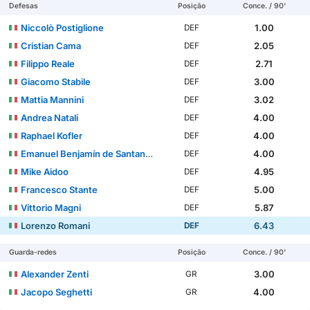
Defesas
Posição
Conce. / 90'
Niccolò Postiglione
1.00
DEF
Cristian Cama
2.05
DEF
Filippo Reale
2.71
DEF
Giacomo Stabile
3.00
DEF
Mattia Mannini
3.02
DEF
Andrea Natali
4.00
DEF
Raphael Kofler
4.00
DEF
Emanuel Benjamín de Santana Balbinot
4.00
DEF
Mike Aidoo
4.95
DEF
Francesco Stante
5.00
DEF
Vittorio Magni
5.87
DEF
Lorenzo Romani
6.43
DEF
Guarda-redes
Posição
Conce. / 90'
Alexander Zenti
3.00
GR
Jacopo Seghetti
4.00
GR