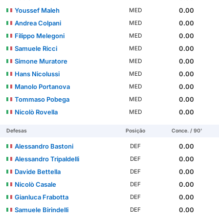
Youssef Maleh
0.00
MED
Andrea Colpani
0.00
MED
Filippo Melegoni
0.00
MED
Samuele Ricci
0.00
MED
Simone Muratore
0.00
MED
Hans Nicolussi
0.00
MED
Manolo Portanova
0.00
MED
Tommaso Pobega
0.00
MED
Nicolò Rovella
0.00
MED
Defesas
Posição
Conce. / 90'
Alessandro Bastoni
0.00
DEF
Alessandro Tripaldelli
0.00
DEF
Davide Bettella
0.00
DEF
Nicolò Casale
0.00
DEF
Gianluca Frabotta
0.00
DEF
Samuele Birindelli
0.00
DEF