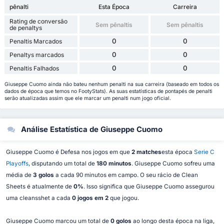
pênalti
Esta Época
Carreira
Rating de conversão
Sem pênaltis
Sem pênaltis
de penaltys
0
0
Penaltis Marcados
0
0
Penaltys marcados
0
0
Penaltis Falhados
Giuseppe Cuomo ainda não bateu nenhum penalti na sua carreira (baseado em todos os
dados de época que temos no FootyStats). As suas estatísticas de pontapés de penalti
serão atualizadas assim que ele marcar um penalti num jogo oficial.
Análise Estatística de Giuseppe Cuomo
Giuseppe Cuomo é Defesa nos jogos em que
2 matches
esta época
Serie C
Playoffs
, disputando um total de
180 minutos
. Giuseppe Cuomo sofreu uma
média de
3 golos
a cada 90 minutos em campo. O seu rácio de Clean
Sheets é atualmente de
0%
. Isso significa que Giuseppe Cuomo assegurou
uma cleansshet a cada
0 jogos em 2
que jogou.
Giuseppe Cuomo marcou um total de
0 golos
ao longo desta época na liga,