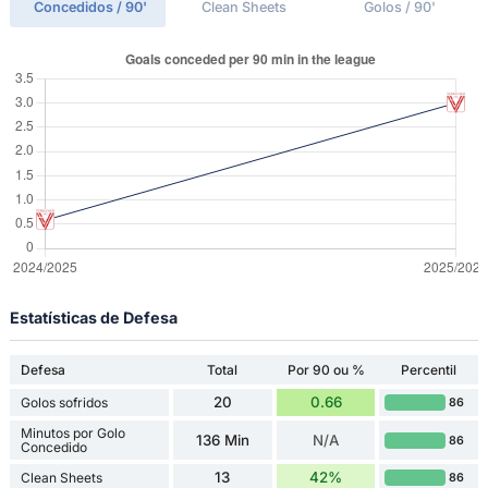
Concedidos / 90'
Clean Sheets
Golos / 90'
Estatísticas de Defesa
Defesa
Total
Por 90 ou %
Percentil
20
0.66
Golos sofridos
86
Minutos por Golo
136 Min
N/A
86
Concedido
13
42%
Clean Sheets
86