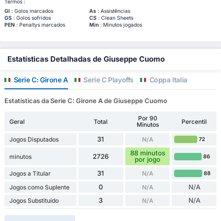
Termos :
Gl
: Golos marcados
As
: Assistências
GS
: Golos sofridos
CS
: Clean Sheets
PEN
: Penaltys marcados
Min
: Minutos jogados
Estatísticas Detalhadas de Giuseppe Cuomo
Serie C: Girone A
Serie C Playoffs
Coppa Italia
Estatísticas da Serie C: Girone A de Giuseppe Cuomo
Por 90
Geral
Total
Percentil
Minutos
31
Jogos Disputados
N/A
72
88 minutos
2726
minutos
86
por jogo
31
Jogos a Titular
N/A
88
0
N/A
Jogos como Suplente
N/A
3
N/A
Jogos Substituído
N/A