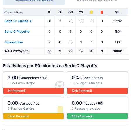
Competição
PJ
Gl
GS
CS
Min
Serie C: Girone A
31
3
20
13
3
0
2726'
Serie C Playoffs
2
0
6
0
0
0
180'
Coppa Italia
2
0
3
1
1
0
180'
Total 2025/2026
35
3
29
14
4
0
3086'
Estatísticas por 90 minutos na Serie C Playoffs
3.00
0%
Concedidos / 90'
Clean Sheets
6 Gols em 2 Jogos
0 / 2 jogos sem gols
1st Percentil
12th Percentil
0.00
0.00
Cartões / 90
Passes / 90'
0 Total de Cartões
0 Passes gravados
52nd Percentil
99th Percentil