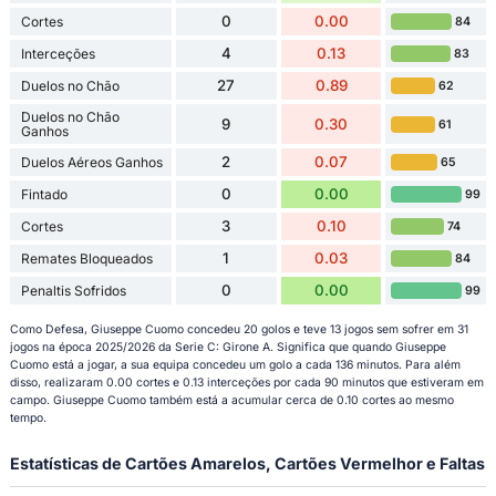
0
0.00
Cortes
84
4
0.13
Interceções
83
27
0.89
Duelos no Chão
62
Duelos no Chão
9
0.30
61
Ganhos
2
0.07
Duelos Aéreos Ganhos
65
0
0.00
Fintado
99
3
0.10
Cortes
74
1
0.03
Remates Bloqueados
84
0
0.00
Penaltis Sofridos
99
Como Defesa, Giuseppe Cuomo concedeu 20 golos e teve 13 jogos sem sofrer em 31
jogos na época 2025/2026 da Serie C: Girone A. Significa que quando Giuseppe
Cuomo está a jogar, a sua equipa concedeu um golo a cada 136 minutos. Para além
disso, realizaram 0.00 cortes e 0.13 interceções por cada 90 minutos que estiveram em
campo. Giuseppe Cuomo também está a acumular cerca de 0.10 cortes ao mesmo
tempo.
Estatísticas de Cartões Amarelos, Cartões Vermelhor e Faltas