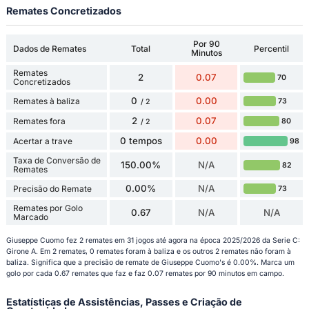
Remates Concretizados
Por 90
Dados de Remates
Total
Percentil
Minutos
Remates
2
0.07
70
Concretizados
0
0.00
Remates à baliza
73
/ 2
2
0.07
Remates fora
80
/ 2
0 tempos
0.00
Acertar a trave
98
Taxa de Conversão de
150.00%
N/A
82
Remates
0.00%
N/A
Precisão do Remate
73
Remates por Golo
0.67
N/A
N/A
Marcado
Giuseppe Cuomo fez 2 remates em 31 jogos até agora na época 2025/2026 da Serie C:
Girone A. Em 2 remates, 0 remates foram à baliza e os outros 2 remates não foram à
baliza. Significa que a precisão de remate de Giuseppe Cuomo's é 0.00%. Marca um
golo por cada 0.67 remates que faz e faz 0.07 remates por 90 minutos em campo.
Estatísticas de Assistências, Passes e Criação de