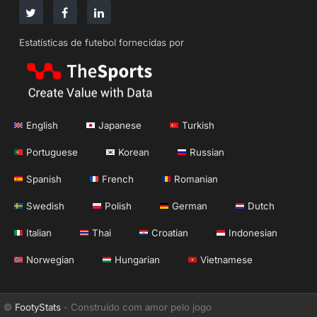
Estatísticas de futebol fornecidas por
English
Japanese
Turkish
Portuguese
Korean
Russian
Spanish
French
Romanian
Swedish
Polish
German
Dutch
Italian
Thai
Croatian
Indonesian
Norwegian
Hungarian
Vietnamese
©
FootyStats
- Construído com amor pelo jogo