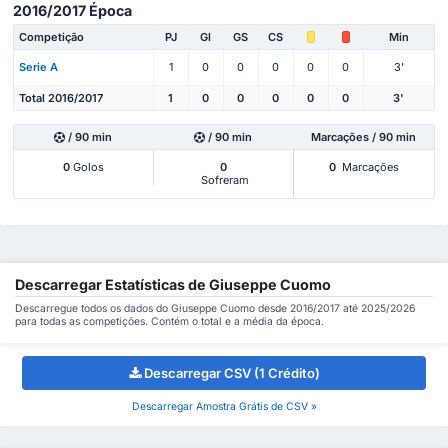
2016/2017 Época
Competição
PJ
Gl
GS
CS
Min
Serie A
1
0
0
0
0
0
3'
Total 2016/2017
1
0
0
0
0
0
3'
/ 90 min
/ 90 min
Marcações / 90 min
0
Golos
0
0
Marcações
Sofreram
Descarregar Estatísticas de Giuseppe Cuomo
Descarregue todos os dados do Giuseppe Cuomo desde 2016/2017 até 2025/2026
para todas as competições. Contém o total e a média da época.
Descarregar CSV (1 Crédito)
Descarregar Amostra Grátis de CSV »