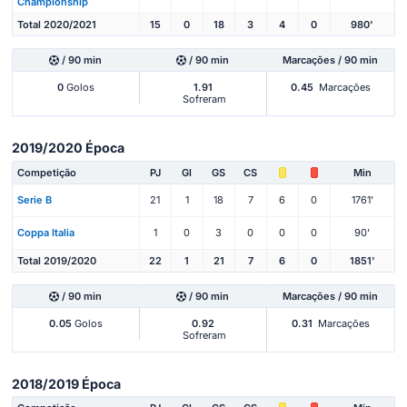
Championship
Total 2020/2021
15
0
18
3
4
0
980'
/ 90 min
/ 90 min
Marcações / 90 min
0
Golos
1.91
0.45
Marcações
Sofreram
2019/2020 Época
Competição
PJ
Gl
GS
CS
Min
Serie B
21
1
18
7
6
0
1761'
Coppa Italia
1
0
3
0
0
0
90'
Total 2019/2020
22
1
21
7
6
0
1851'
/ 90 min
/ 90 min
Marcações / 90 min
0.05
Golos
0.92
0.31
Marcações
Sofreram
2018/2019 Época