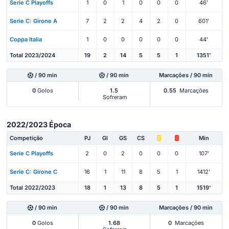
Serie C Playoffs
1
0
1
0
0
0
46'
Serie C: Girone A
7
2
2
4
2
0
601'
Coppa Italia
1
0
0
0
0
0
44'
Total 2023/2024
19
2
14
5
5
1
1351'
/ 90 min
/ 90 min
Marcações / 90 min
0
Golos
1.5
0.55
Marcações
Sofreram
2022/2023 Época
Competição
PJ
Gl
GS
CS
Min
Serie C Playoffs
2
0
2
0
0
0
107'
Serie C: Girone C
16
1
11
8
5
1
1412'
Total 2022/2023
18
1
13
8
5
1
1519'
/ 90 min
/ 90 min
Marcações / 90 min
0
Golos
1.68
0
Marcações