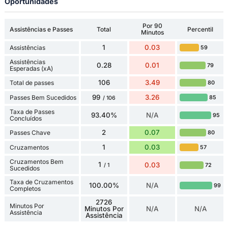
Oportunidades
Por 90
Assistências e Passes
Total
Percentil
Minutos
1
0.03
Assistências
59
Assistências
0.28
0.01
79
Esperadas (xA)
106
3.49
Total de passes
80
99
3.26
Passes Bem Sucedidos
85
/ 106
Taxa de Passes
93.40%
N/A
95
Concluídos
2
0.07
Passes Chave
80
1
0.03
Cruzamentos
57
Cruzamentos Bem
1
0.03
72
/ 1
Sucedidos
Taxa de Cruzamentos
100.00%
N/A
99
Completos
2726
Minutos Por
Minutos Por
N/A
N/A
Assistência
Assistência