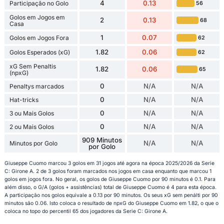
4
0.13
Participação no Golo
56
Golos em Jogos em
2
0.13
68
Casa
1
0.07
Golos em Jogos Fora
62
1.82
0.06
Golos Esperados (xG)
62
xG Sem Penaltis
1.82
0.06
65
(npxG)
0
N/A
N/A
Penaltys marcados
0
N/A
N/A
Hat-tricks
0
N/A
N/A
3 ou Mais Golos
0
N/A
N/A
2 ou Mais Golos
909 Minutos
N/A
N/A
Minutos por Golo
por Golo
Giuseppe Cuomo marcou 3 golos em 31 jogos até agora na época 2025/2026 da Serie
C: Girone A. 2 de 3 golos foram marcados nos jogos em casa enquanto que marcou 1
golos em jogos fora. No geral, os golos de Giuseppe Cuomo por 90 minutos é 0.1. Para
além disso, o G/A (golos + assistências) total de Giuseppe Cuomo é 4 para esta época.
A participação nos golos equivale a 0.13 por 90 minutos. Os seus xG sem penálti por 90
minutos são 0.06. Isto coloca o resultado de npxG do Giuseppe Cuomo em 1.82, o que o
coloca no topo do percentil 65 dos jogadores da Serie C: Girone A.