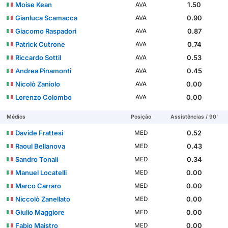
Moise Kean
1.50
AVA
Gianluca Scamacca
0.90
AVA
Giacomo Raspadori
0.87
AVA
Patrick Cutrone
0.74
AVA
Riccardo Sottil
0.53
AVA
Andrea Pinamonti
0.45
AVA
Nicolò Zaniolo
0.00
AVA
Lorenzo Colombo
0.00
AVA
Médios
Posição
Assistências / 90'
Davide Frattesi
0.52
MED
Raoul Bellanova
0.43
MED
Sandro Tonali
0.34
MED
Manuel Locatelli
0.00
MED
Marco Carraro
0.00
MED
Niccolò Zanellato
0.00
MED
Giulio Maggiore
0.00
MED
Fabio Maistro
0.00
MED