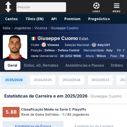
LIGAS
MENU
Cantos
Tênis (EN)
API
Premium
Prognóstico
Itália
/
Jogadores
/
Vicenza
/
Giuseppe Cuomo
Giuseppe Cuomo
Estat.
Clube :
Vicenza
Seleção Nacional :
Italy U21
Posição :
Defesa - Defesa Central
Nacionalidade :
Italy
Pé :
De
Idade (Aniversário) :
28 (2/02 1998)
Altura :
190cm
Peso :
79kg
Geral
Golos, xG, Remates
Assistências e Passes
Dribles
2025/2026
2024/2025
2023/2024
2022/2023
202
Estatísticas de Carreira e em 2025/2026
- Giuseppe Cuomo
Classificação Média na Serie C Playoffs
5.88
Rank de Golos Sofridos : -1 / 83 Jogadores
Estatísticas de Época
Estatísticas da Carreira