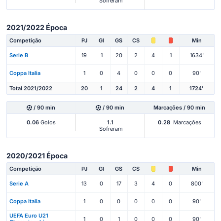
Sofreram
2021/2022 Época
Competição
PJ
Gl
GS
CS
Min
Serie B
19
1
20
2
4
1
1634'
Coppa Italia
1
0
4
0
0
0
90'
Total 2021/2022
20
1
24
2
4
1
1724'
/ 90 min
/ 90 min
Marcações / 90 min
0.06
Golos
1.1
0.28
Marcações
Sofreram
2020/2021 Época
Competição
PJ
Gl
GS
CS
Min
Serie A
13
0
17
3
4
0
800'
Coppa Italia
1
0
0
0
0
0
90'
UEFA Euro U21
1
0
1
0
0
0
90'