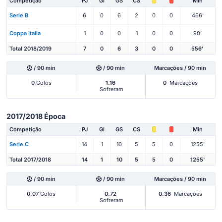
Competição
PJ
Gl
GS
CS
Min
Serie B
6
0
6
2
0
0
466'
Coppa Italia
1
0
0
1
0
0
90'
Total 2018/2019
7
0
6
3
0
0
556'
/ 90 min
/ 90 min
Marcações / 90 min
0
Golos
1.16
0
Marcações
Sofreram
2017/2018 Época
Competição
PJ
Gl
GS
CS
Min
Serie C
14
1
10
5
5
0
1255'
Total 2017/2018
14
1
10
5
5
0
1255'
/ 90 min
/ 90 min
Marcações / 90 min
0.07
Golos
0.72
0.36
Marcações
Sofreram