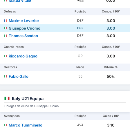
Mattia Vitale
0.00
MED
Defesas
Posição
Conce. / 90'
Maxime Leverbe
3.00
DEF
Giuseppe Cuomo
3.00
DEF
Thomas Sandon
3.00
DEF
Guarda-redes
Posição
Conce. / 90'
Riccardo Gagno
3.00
GR
Gestores
Idade
Vitória %
Fabio Gallo
50
55
%
Italy U21 Equipa
Colegas de clube de Giuseppe Cuomo
Avançados
Posição
Golos / 90'
Marco Tumminello
3.10
AVA