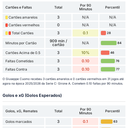
Por 90
Cartões e Faltas
Total
Percentil
Minutos
3
N/A
N/A
Cartões amarelos
0
N/A
N/A
Cartões vermelhos
3
0.1
Total Cartões
28
909 min /
N/A
Minutos por Cartão
84
cartão
3
10%
Cartões Acima de 0.5
46
3
0.10
Faltas Cometidas
76
3
0.10
Faltas Contra
77
O Giuseppe Cuomo recebeu 3 cartões amarelos e 0 cartões vermelhos em 31 jogos até
agora na época 2025/2026 da Serie C: Girone A. Cometem 0.10 faltas por 90 minutos.
Golos e xG (Golos Esperados)
Por 90
Golos, xG, Remates
Total
Percentil
Minutos
3
0.1
Golos marcados
63