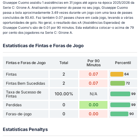
Giuseppe Cuomo assistiu 1 assistências em 31 jogos até agora na época 2025/2026 da
Serie C: Girone A. Analisando o pormenor do passe no seu jogo, Giuseppe Cuomo
passa a bola aproximadamente 3.49 vezes durante um jogo com uma taxa de passes
concluídos de 93.40. Faz também 0.07 passes chave em cada jogo, levando a várias
oportunidades de golo. No geral, o resultado das xA (Assistências Esperadas) de
Giuseppe Cuomo's são de 0.01 por 90 minutos. Esta estatística colocar-o acima de 79
por cento dos jogadores na Serie C: Girone A.
Estatísticas de Fintas e Foras de Jogo
Por 90
Fintas e Foras de Jogo
Total
Percentil
Minutos
2
0.07
Fintas
64
2
0.07
Fintas Bem Sucedidas
72
Taxa de Sucesso de
100.00%
N/A
99
Fintas
0
0.00
Perdidas
99
0
0.00
Foras-de-jogo
90
Estatísticas Penaltys