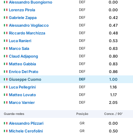
Alessandro Buongiorno
0.00
DEF
Lorenzo Pirola
0.00
DEF
Gabriele Zappa
0.42
DEF
Alessandro Vogliacco
0.47
DEF
Riccardo Marchizza
0.48
DEF
Luca Ranieri
0.53
DEF
Marco Sala
0.63
DEF
Claud Adjapong
0.80
DEF
Matteo Gabbia
0.83
DEF
Enrico Del Prato
0.86
DEF
Giuseppe Cuomo
1.00
DEF
Luca Pellegrini
1.16
DEF
Matteo Lovato
1.17
DEF
Marco Varnier
2.05
DEF
Guarda-redes
Posição
Conce. / 90'
Alessandro Plizzari
0.00
GR
Michele Cerofolini
0.50
GR