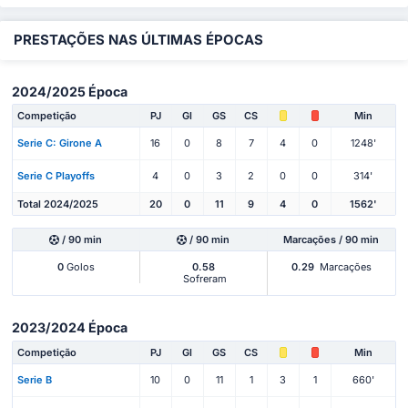
PRESTAÇÕES NAS ÚLTIMAS ÉPOCAS
2024/2025 Época
Competição
PJ
Gl
GS
CS
Min
Serie C: Girone A
16
0
8
7
4
0
1248'
Serie C Playoffs
4
0
3
2
0
0
314'
Total 2024/2025
20
0
11
9
4
0
1562'
/ 90 min
/ 90 min
Marcações / 90 min
0
Golos
0.58
0.29
Marcações
Sofreram
2023/2024 Época
Competição
PJ
Gl
GS
CS
Min
Serie B
10
0
11
1
3
1
660'