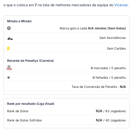
o que o coloca em
7
na lista de melhores marcadores da equipa do
Vicenza
.
Minuto a Minuto
Marca golo a cada
N/A minutos (Sem Golos)
Sem Assistências
Sem Cartões
Recorde de Penaltys (Carreira)
0
marcados
/ 0 penaltis
PEN
0
falhados
/ 0 penaltis
Taxa de Conversão de Penaltis :
N/A
Rank por resultado (Liga Atual)
N/A
Rank de Golos
/ 83 Jogadores
N/A
Rank de Golos Sofridos
/ 40 Jogadores