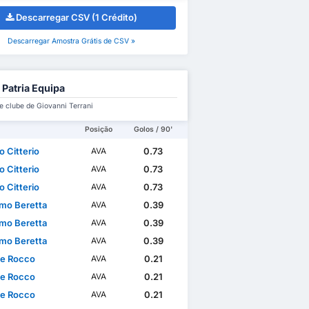
Descarregar CSV (1 Crédito)
Descarregar Amostra Grátis de CSV »
 Patria Equipa
e clube de Giovanni Terrani
Posição
Golos / 90'
o Citterio
0.73
AVA
o Citterio
0.73
AVA
o Citterio
0.73
AVA
mo Beretta
0.39
AVA
mo Beretta
0.39
AVA
mo Beretta
0.39
AVA
le Rocco
0.21
AVA
le Rocco
0.21
AVA
le Rocco
0.21
AVA