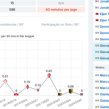
Jonat
15
N/A
Jonat
596
40 minutos por jogo
Eljon 
Eljon 
ssistências / 90'
Participação no Golo / 90'
Denni
Denni
Denni
Giova
Giova
Giova
Médios
Marc
Marc
Marc
Gianl
Gianl
Gianl