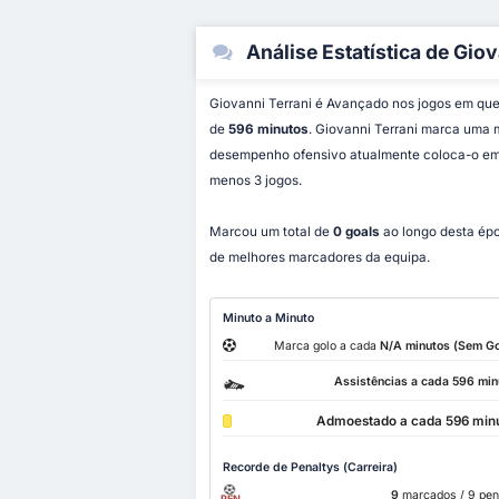
Análise Estatística de Giov
Giovanni Terrani é Avançado nos jogos em qu
de
596 minutos
. Giovanni Terrani marca uma
desempenho ofensivo atualmente coloca-o e
menos 3 jogos.
Marcou um total de
0 goals
ao longo desta épo
de melhores marcadores da equipa.
Minuto a Minuto
Marca golo a cada
N/A minutos (Sem Go
Assistências a cada 596 min
Admoestado a cada 596 min
Recorde de Penaltys (Carreira)
9
marcados
/ 9 pen
PEN