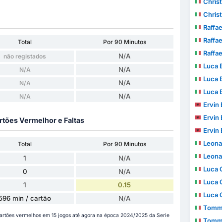
Christ
Christ
Raffae
Raffae
Total
Por 90 Minutos
Raffae
N/A
não registados
Luca 
N/A
N/A
Luca 
N/A
N/A
Luca 
N/A
N/A
Ervin 
Ervin 
rtões Vermelhor e Faltas
Ervin 
Leona
Total
Por 90 Minutos
Leona
1
N/A
Luca 
0
N/A
Luca 
1
0.15
Luca 
596 min / cartão
N/A
Tomma
cartões vermelhos em 15 jogos até agora na época 2024/2025 da Serie
Tomma