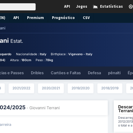
API
Jogos
Estatísticas
EN)
API
Premium
Prognóstico
CSV
ani
rani
Estat.
squerdo
Nacionalidade :
Italy
Birthplace :
Vigevano - Italy
994)
Altura :
180cm
Peso :
78kg
cias e Passes
Dribles
Cartões e Faltas
Defesa
pênalti
Ép
3
2021/2022
2020/2021
2019/2020
2018/2019
2
Descarr
 2024/2025
- Giovanni Terrani
Terran
Descarreg
2012/2013
arreira
o total e 