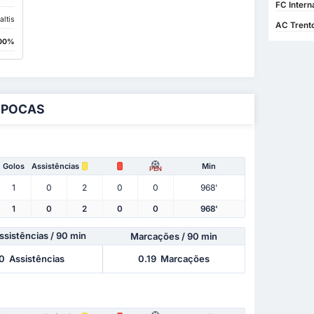
FC Intern
altis
AC Trento
00%
ÉPOCAS
Golos
Assistências
Min
PEN
1
0
2
0
0
968'
1
0
2
0
0
968'
ssistências
/ 90 min
Marcações / 90 min
0
Assistências
0.19
Marcações