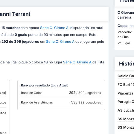
Trofé
O Giovann
anni Terrani
carreira.
Coppa Ita
e
15 matches
esta época
Serie C: Girone A
, disputando um total
Vencedor
 média de
0 goals
por cada 90 minutos que em campo. Este
da Final
m
292 de 399 jogadores
em
Serie C: Girone A
que jogaram pelo
2º Lugar
ca na liga, o que o coloca
13
no lugar
Serie C: Girone A
da lista
Histó
Calcio Co
FC Bari 1
Rank por resultado (Liga Atual)
292
los)
Rank de Golos
/ 399 Jogadores
Piacenza 
Perugia C
53
utos
Rank de Assistências
/ 399 Jogadores
AS Lucche
utos
SS Monza 
SS Monza 
altis