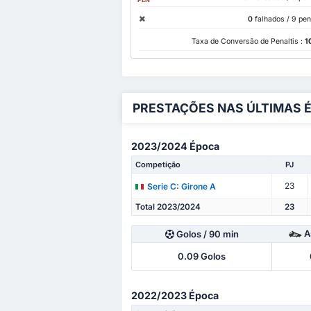
0
falhados
/ 9 pen
Taxa de Conversão de Penaltis :
1
PRESTAÇÕES NAS ÚLTIMAS 
2023/2024 Época
Competição
PJ
23
Serie C: Girone A
Total 2023/2024
23
A
Golos
/ 90 min
0.09
Golos
2022/2023 Época