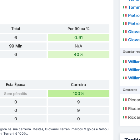
Tomma
Pietro
Pietro
Total
Por 90 ou %
Giova
6
0.91
Giova
99 Min
N/A
Guarda-re
6
40%
Willia
Willia
Willia
Esta Época
Carreira
Gestores
100%
Sem pênaltis
Ricca
0
9
Ricca
0
9
Ricca
0
0
gora na sua carreira. Destes, Giovanni Terrani marcou 9 golos e falhou
ni Terrani é 100%.