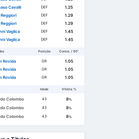
so Cavalli
1.25
DEF
 Reggiori
1.29
DEF
 Reggiori
1.29
DEF
nni Vaglica
1.45
DEF
nni Vaglica
1.45
DEF
des
Posição
Conce. / 90'
m Rovida
1.05
GR
m Rovida
1.05
GR
m Rovida
1.05
GR
Idade
Vitória %
rdo Colombo
8
43
%
rdo Colombo
8
43
%
rdo Colombo
8
43
%