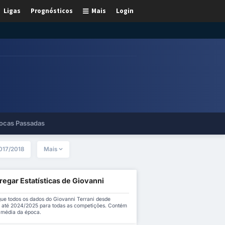
Ligas
Prognósticos
Mais
Login
ocas Passadas
017/2018
Mais
egar Estatísticas de Giovanni
i
ue todos os dados do Giovanni Terrani desde
 até 2024/2025 para todas as competições. Contém
a média da época.