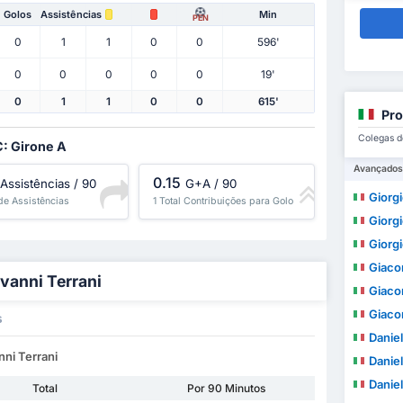
Golos
Assistências
Min
PEN
0
1
1
0
0
596'
0
0
0
0
0
19'
0
1
1
0
0
615'
Pro
Colegas d
C: Girone A
Avançados
0.15
Assistências / 90
G+A / 90
Giorgi
 de Assistências
1 Total Contribuições para Golo
Giorgi
Giorgi
Giaco
ovanni Terrani
Giaco
Giaco
s
Danie
nni Terrani
Danie
Danie
Total
Por 90 Minutos