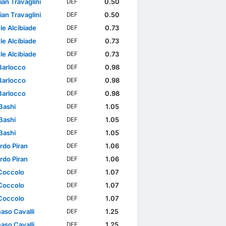
ian Travaglini
0.50
DEF
ian Travaglini
0.50
DEF
le Alcibiade
0.73
DEF
le Alcibiade
0.73
DEF
le Alcibiade
0.73
DEF
Barlocco
0.98
DEF
Barlocco
0.98
DEF
Barlocco
0.98
DEF
Bashi
1.05
DEF
Bashi
1.05
DEF
Bashi
1.05
DEF
rdo Piran
1.06
DEF
rdo Piran
1.06
DEF
Coccolo
1.07
DEF
Coccolo
1.07
DEF
Coccolo
1.07
DEF
so Cavalli
1.25
DEF
so Cavalli
1.25
DEF