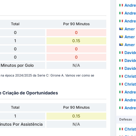
Andre
Andre
Andre
Total
Por 90 Minutos
Amer 
0
0
Amer 
1
0.15
Amer 
0
0
Davide
0
0
Davide
 Minutos por Golo
N/A
Davide
 na época 2024/2025 da Serie C: Girone A. Vamos ver como se
Christop
Christop
Andre
 e Criação de Oportunidades
Andre
Total
Por 90 Minutos
Andre
1
0.15
Defesas
nutos Por Assistência
N/A
Christ