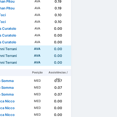
han Pitou
0.19
AVA
han Pitou
0.19
AVA
Toci
0.10
AVA
Toci
0.10
AVA
s Curatolo
0.00
AVA
s Curatolo
0.00
AVA
s Curatolo
0.00
AVA
nni Terrani
0.00
AVA
nni Terrani
0.00
AVA
nni Terrani
0.00
AVA
Posição
Assistências /
90'
o Somma
0.07
MED
o Somma
0.07
MED
o Somma
0.07
MED
uca Nicco
0.00
MED
uca Nicco
0.00
MED
uca Nicco
0.00
MED