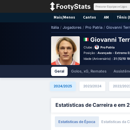
Mais/Menos
Cantos
AM
Tênis (
Itália
/
Jogadores
/
Pro Patria
/
Giovanni Terr
Giovanni Ter
Clube :
Pro Patria
Posição :
Avançado - Extremo E
Idade (Aniversário) :
31 (12/10 1
Geral
Golos, xG, Remates
Assistên
2024/2025
2023/2024
2022/202
Estatísticas de Carreira e em
Estatísticas de Época
Estatísticas da C