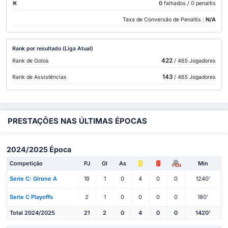
0
falhados
/ 0 penaltis
Taxa de Conversão de Penaltis :
N/A
Rank por resultado (Liga Atual)
422
Rank de Golos
/ 465 Jogadores
143
Rank de Assistências
/ 465 Jogadores
PRESTAÇÕES NAS ÚLTIMAS ÉPOCAS
2024/2025 Época
Competição
PJ
Gl
As
Min
PEN
Serie C: Girone A
19
1
0
4
0
0
1240'
Serie C Playoffs
2
1
0
0
0
0
180'
Total 2024/2025
21
2
0
4
0
0
1420'