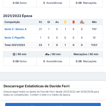
0.04
Golos
0
Assistências
0.08
Marcações
2021/2022 Época
Competição
PJ
Gl
As
Min
PEN
Serie C: Girone A
21
1
0
1
0
0
1110'
Serie C Playoffs
1
0
0
0
0
0
13'
Total 2021/2022
22
1
0
1
0
0
1123'
/ 90 min
/ 90 min
Marcações / 90 min
0.08
Golos
0
Assistências
0.08
Marcações
Descarregar Estatísticas de Davide Ferri
Descarregue todos os dados do Davide Ferri desde 2021/2022 até 2025/2026 para
todas as competições. Contém o total e a média da época.