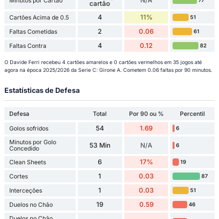
N/A
Minutos por Cartão
77
cartão
4
11%
Cartões Acima de 0.5
51
2
0.06
Faltas Cometidas
61
4
0.12
Faltas Contra
82
O Davide Ferri recebeu 4 cartões amarelos e 0 cartões vermelhos em 35 jogos até
agora na época 2025/2026 da Serie C: Girone A. Cometem 0.06 faltas por 90 minutos.
Estatísticas de Defesa
Defesa
Total
Por 90 ou %
Percentil
54
1.69
Golos sofridos
6
Minutos por Golo
53 Min
N/A
6
Concedido
6
17%
Clean Sheets
19
1
0.03
Cortes
87
1
0.03
Interceções
51
19
0.59
Duelos no Chão
46
Duelos no Chão