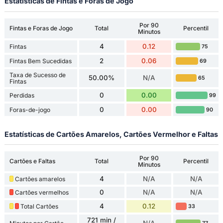
Estatísticas de Fintas e Foras de Jogo
Por 90
Fintas e Foras de Jogo
Total
Percentil
Minutos
4
0.12
Fintas
75
2
0.06
Fintas Bem Sucedidas
69
Taxa de Sucesso de
50.00%
N/A
65
Fintas
0
0.00
Perdidas
99
0
0.00
Foras-de-jogo
90
Estatísticas de Cartões Amarelos, Cartões Vermelhor e Faltas
Por 90
Cartões e Faltas
Total
Percentil
Minutos
4
N/A
N/A
Cartões amarelos
0
N/A
N/A
Cartões vermelhos
4
0.12
Total Cartões
33
721 min /