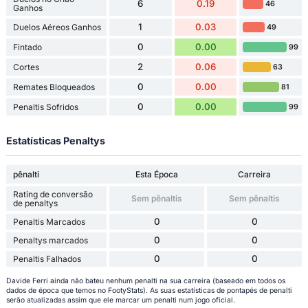
6
0.19
46
Ganhos
1
0.03
Duelos Aéreos Ganhos
49
0
0.00
Fintado
99
2
0.06
Cortes
63
0
0.00
Remates Bloqueados
81
0
0.00
Penaltis Sofridos
99
Estatísticas Penaltys
pênalti
Esta Época
Carreira
Rating de conversão
Sem pênaltis
Sem pênaltis
de penaltys
0
0
Penaltis Marcados
0
0
Penaltys marcados
0
0
Penaltis Falhados
Davide Ferri ainda não bateu nenhum penalti na sua carreira (baseado em todos os
dados de época que temos no FootyStats). As suas estatísticas de pontapés de penalti
serão atualizadas assim que ele marcar um penalti num jogo oficial.