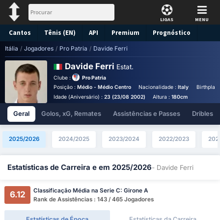
LIGAS
MENU
Cantos
Tênis (EN)
API
Premium
Prognóstico
Itália
/
Jogadores
/
Pro Patria
/
Davide Ferri
Davide Ferri
Estat.
Clube :
Pro Patria
Posição :
Médio - Médio Centro
Nacionalidade :
Italy
Birthplac
Idade (Aniversário) :
23 (23/08 2002)
Altura :
180cm
Geral
Golos, xG, Remates
Assistências e Passes
Dribles
2025/2026
2024/2025
2023/2024
2022/2023
202
Estatísticas de Carreira e em 2025/2026
- Davide Ferri
Classificação Média na Serie C: Girone A
6.12
Rank de Assistências : 143 / 465 Jogadores
Estatísticas de Época
Estatísticas da Carreira