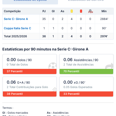
Competição
PJ
Gl
As
Min
PEN
Serie C: Girone A
35
0
2
4
0
0
2884'
Coppa Italia Serie C
1
1
0
0
0
0
90'
Total 2025/2026
36
1
2
4
0
0
2974'
Estatísticas por 90 minutos na Serie C: Girone A
0.00
0.06
Golos / 90
Assistências / 90
0 Total de Golos
2 Total de Assistências
37 Percentil
70 Percentil
0.06
0.00
G+A / 90
xG / 90'
2 Total Contribuições para Golo
0.05 Golos Esperados
38 Percentil
33 Percentil
Termos :
Gl
: Golos marcados
As
: Assistências