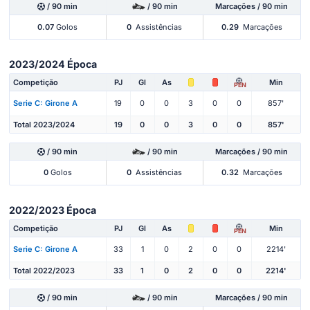
/ 90 min
/ 90 min
Marcações / 90 min
0.07
Golos
0
Assistências
0.29
Marcações
2023/2024 Época
Competição
PJ
Gl
As
Min
PEN
Serie C: Girone A
19
0
0
3
0
0
857'
Total 2023/2024
19
0
0
3
0
0
857'
/ 90 min
/ 90 min
Marcações / 90 min
0
Golos
0
Assistências
0.32
Marcações
2022/2023 Época
Competição
PJ
Gl
As
Min
PEN
Serie C: Girone A
33
1
0
2
0
0
2214'
Total 2022/2023
33
1
0
2
0
0
2214'
/ 90 min
/ 90 min
Marcações / 90 min