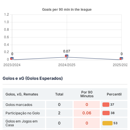
Golos e xG (Golos Esperados)
Por 90
Golos, xG, Remates
Total
Percentil
Minutos
0
0
Golos marcados
37
2
0.06
Participação no Golo
38
Golos em Jogos em
0
0
53
Casa