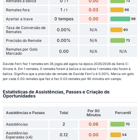
0
0.00
Remates à baliza
73
/ 1
1
0.03
Remates fora
66
/ 1
0 tempos
0.00
Acertar a trave
98
Taxa de Conversão de
0.00%
N/A
60
Remates
0.00%
N/A
Precisão do Remate
73
Remates por Golo
0.00
N/A
N/A
Marcado
Davide Ferri fez 1 remates em 35 jogos até agora na época 2025/2026 da Serie C:
Girone A. Em 1 remates, 0 remates foram à baliza e os outros 1 remates não foram à
baliza. Significa que a precisão de remate de Davide Ferri's é 0.00%. Marca um golo
por cada 0.00 remates que faz e faz 0.03 remates por 90 minutos em campo.
Estatísticas de Assistências, Passes e Criação de
Oportunidades
Por 90
Assistências e Passes
Total
Percentil
Minutos
2
0.06
Assistências
70
Assistências
0.12
0.00
54
Esperadas (xA)