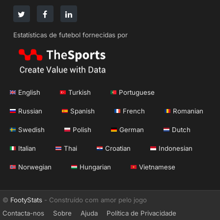
Estatísticas de futebol fornecidas por
English
Turkish
Portuguese
Russian
Spanish
French
Romanian
Swedish
Polish
German
Dutch
Italian
Thai
Croatian
Indonesian
Norwegian
Hungarian
Vietnamese
©
FootyStats
- Construído com amor pelo jogo
Contacta-nos
Sobre
Ajuda
Política de Privacidade