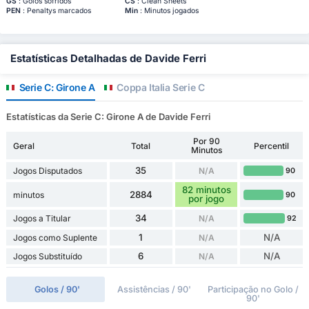
GS
: Golos sofridos
CS
: Clean Sheets
PEN
: Penaltys marcados
Min
: Minutos jogados
Estatísticas Detalhadas de Davide Ferri
Serie C: Girone A
Coppa Italia Serie C
Estatísticas da Serie C: Girone A de Davide Ferri
Por 90
Geral
Total
Percentil
Minutos
35
Jogos Disputados
N/A
90
82 minutos
2884
minutos
90
por jogo
34
Jogos a Titular
N/A
92
1
N/A
Jogos como Suplente
N/A
6
N/A
Jogos Substituído
N/A
Golos / 90'
Assistências / 90'
Participação no Golo /
90'