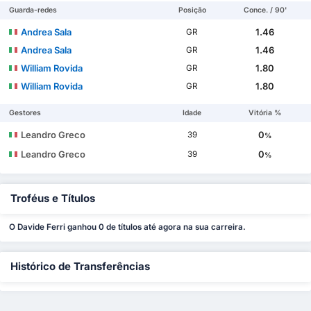
Guarda-redes
Posição
Conce. / 90'
Andrea Sala
1.46
GR
Andrea Sala
1.46
GR
William Rovida
1.80
GR
William Rovida
1.80
GR
Gestores
Idade
Vitória %
Leandro Greco
0
39
%
Leandro Greco
0
39
%
Troféus e Títulos
O Davide Ferri ganhou 0 de títulos até agora na sua carreira.
Histórico de Transferências