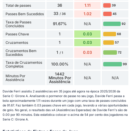
36
1.11
Total de passes
39
33
1.02
Passes Bem Sucedidos
45
/ 36
Taxa de Passes
91.67%
N/A
92
Concluídos
1
0.03
Passes Chave
68
1
0.03
Cruzamentos
57
Cruzamentos Bem
1
0.03
72
/ 1
Sucedidos
Taxa de Cruzamentos
100.00%
N/A
99
Completos
1442
Minutos Por
Minutos Por
N/A
N/A
Assistência
Assistência
Davide Ferri assistiu 2 assistências em 35 jogos até agora na época 2025/2026 da
Serie C: Girone A. Analisando o pormenor do passe no seu jogo, Davide Ferri passa a
bola aproximadamente 1.11 vezes durante um jogo com uma taxa de passes concluídos
de 91.67. Faz também 0.03 passes chave em cada jogo, levando a várias oportunidades
de golo. No geral, o resultado das xA (Assistências Esperadas) de Davide Ferri's são de
0.00 por 90 minutos. Esta estatística colocar-o acima de 54 por cento dos jogadores na
Serie C: Girone A.