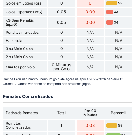
0
0
Golos em Jogos Fora
55
0.05
0.00
Golos Esperados (xG)
33
xG Sem Penaltis
0.05
0.00
34
(npxG)
0
N/A
N/A
Penaltys marcados
0
N/A
N/A
Hat-tricks
0
N/A
N/A
3 ou Mais Golos
0
N/A
N/A
2 ou Mais Golos
0 Minutos
N/A
N/A
Minutos por Golo
por Golo
Davide Ferri não marcou nenhum golo até agora na época 2025/2026 da Serie C:
Girone A. Vamos ver como se comporta nos próximos jogos.
Remates Concretizados
Por 90
Dados de Remates
Total
Percentil
Minutos
Remates
1
0.03
55
Concretizados