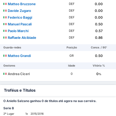
Matteo Bruzzone
0.00
DEF
Davide Zugaro
0.00
DEF
Federico Baggi
0.00
DEF
Manuel Pascali
0.50
DEF
Paolo Marchi
0.57
DEF
Raffaele Alcibiade
0.86
DEF
Guarda-redes
Posição
Conce. / 90'
Matteo Grandi
0.50
GR
Gestores
Idade
Vitória %
Andrea Ciceri
0
0
%
Troféus e Títulos
O Aniello Salzano ganhou 0 de títulos até agora na sua carreira.
Serie B
2º Lugar
1x
2015/2016