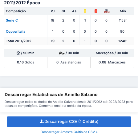
2011/2012 Época
Competição
PJ
Gl
As
Min
PEN
Serie C
18
2
0
1
0
0
1158'
Coppa Italia
1
0
0
0
0
0
90'
Total 2011/2012
19
2
0
1
0
0
1248'
/ 90 min
/ 90 min
Marcações / 90 min
0.16
Golos
0
Assistências
0.08
Marcações
Descarregar Estatísticas de Aniello Salzano
Descarregue todos os dados do Aniello Salzano desde 2011/2012 até 2022/2023 para
todas as competições. Contém o total e a média da época.
Descarregar CSV (1 Crédito)
Descarregar Amostra Grátis de CSV »