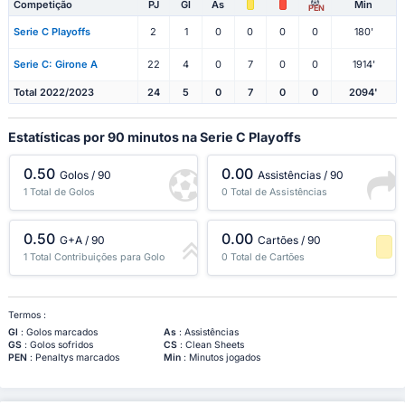
Competição
PJ
Gl
As
Min
PEN
Serie C Playoffs
2
1
0
0
0
0
180'
Serie C: Girone A
22
4
0
7
0
0
1914'
Total 2022/2023
24
5
0
7
0
0
2094'
Estatísticas por 90 minutos na Serie C Playoffs
0.50
0.00
Golos / 90
Assistências / 90
1 Total de Golos
0 Total de Assistências
0.50
0.00
G+A / 90
Cartões / 90
1 Total Contribuições para Golo
0 Total de Cartões
-1 Percentil
Termos :
Gl
: Golos marcados
As
: Assistências
GS
: Golos sofridos
CS
: Clean Sheets
PEN
: Penaltys marcados
Min
: Minutos jogados