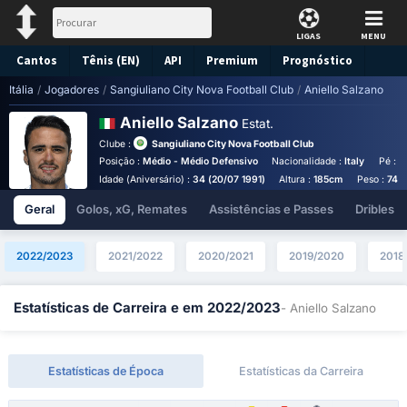
LIGAS
MENU
Cantos
Tênis (EN)
API
Premium
Prognóstico
Itália
/
Jogadores
/
Sangiuliano City Nova Football Club
/
Aniello Salzano
Aniello Salzano
Estat.
Clube :
Sangiuliano City Nova Football Club
Posição :
Médio - Médio Defensivo
Nacionalidade :
Italy
Pé :
C
Idade (Aniversário) :
34 (20/07 1991)
Altura :
185cm
Peso :
74k
Geral
Golos, xG, Remates
Assistências e Passes
Dribles
2022/2023
2021/2022
2020/2021
2019/2020
2018
Estatísticas de Carreira e em 2022/2023
- Aniello Salzano
Estatísticas de Época
Estatísticas da Carreira