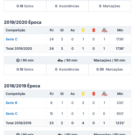
0.18
Golos
0
Assistências
0
Marcações
2019/2020 Época
Competição
PJ
Gl
As
Min
PEN
Serie C
24
3
0
1
0
1
1736'
Total 2019/2020
24
3
0
1
0
1
1736'
/ 90 min
/ 90 min
Marcações / 90 min
0.16
Golos
0
Assistências
0.05
Marcações
2018/2019 Época
Competição
PJ
Gl
As
Min
PEN
Serie B
8
1
0
3
0
1
330'
Serie C
15
1
0
1
0
0
903'
Total 2018/2019
23
2
0
4
0
1
1233'
/ 90 min
/ 90 min
Marcações / 90 min