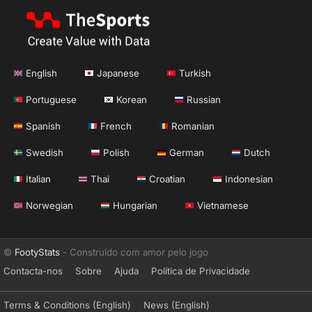
English
Japanese
Turkish
Portuguese
Korean
Russian
Spanish
French
Romanian
Swedish
Polish
German
Dutch
Italian
Thai
Croatian
Indonesian
Norwegian
Hungarian
Vietnamese
©
FootyStats
- Construído com amor pelo jogo
Contacta-nos
Sobre
Ajuda
Política de Privacidade
Terms & Conditions (English)
News (English)