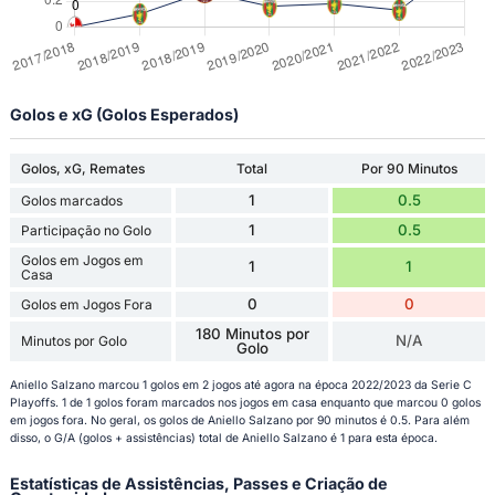
Golos e xG (Golos Esperados)
Golos, xG, Remates
Total
Por 90 Minutos
1
0.5
Golos marcados
1
0.5
Participação no Golo
Golos em Jogos em
1
1
Casa
0
0
Golos em Jogos Fora
180 Minutos por
N/A
Minutos por Golo
Golo
Aniello Salzano marcou 1 golos em 2 jogos até agora na época 2022/2023 da Serie C
Playoffs. 1 de 1 golos foram marcados nos jogos em casa enquanto que marcou 0 golos
em jogos fora. No geral, os golos de Aniello Salzano por 90 minutos é 0.5. Para além
disso, o G/A (golos + assistências) total de Aniello Salzano é 1 para esta época.
Estatísticas de Assistências, Passes e Criação de