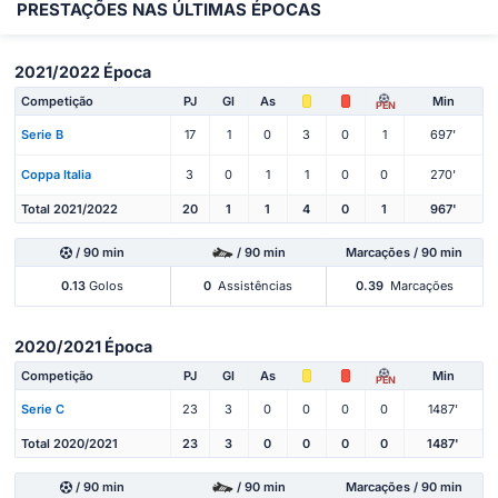
PRESTAÇÕES NAS ÚLTIMAS ÉPOCAS
2021/2022 Época
Competição
PJ
Gl
As
Min
PEN
Serie B
17
1
0
3
0
1
697'
Coppa Italia
3
0
1
1
0
0
270'
Total 2021/2022
20
1
1
4
0
1
967'
/ 90 min
/ 90 min
Marcações / 90 min
0.13
Golos
0
Assistências
0.39
Marcações
2020/2021 Época
Competição
PJ
Gl
As
Min
PEN
Serie C
23
3
0
0
0
0
1487'
Total 2020/2021
23
3
0
0
0
0
1487'
/ 90 min
/ 90 min
Marcações / 90 min