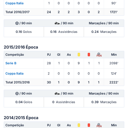
Coppa Italia
1
0
0
0
0
0
90'
Total 2016/2017
24
2
2
3
0
2
1721'
/ 90 min
/ 90 min
Marcações / 90 min
0.16
Golos
0.16
Assistências
0.24
Marcações
2015/2016 Época
Competição
PJ
Gl
As
Min
PEN
Serie B
28
1
0
9
1
1
2098'
Coppa Italia
2
0
0
0
0
0
124'
Total 2015/2016
30
1
0
9
1
1
2222'
/ 90 min
/ 90 min
Marcações / 90 min
0.04
Golos
0
Assistências
0.39
Marcações
2014/2015 Época
Competição
PJ
Gl
As
Min
PEN