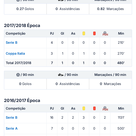
0.27
Golos
0
Assistências
0.82
Marcações
2017/2018 Época
Competição
PJ
Gl
As
Min
PEN
Serie B
4
0
0
0
0
0
210'
Coppa Italia
3
1
0
1
0
0
270'
Total 2017/2018
7
1
0
1
0
0
480'
/ 90 min
/ 90 min
Marcações / 90 min
0
Golos
0
Assistências
0
Marcações
2016/2017 Época
Competição
PJ
Gl
As
Min
PEN
Serie B
16
2
2
3
0
2
1131'
Serie A
7
0
0
0
0
0
500'