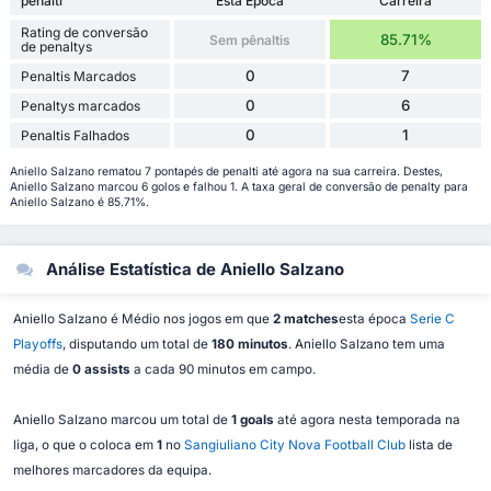
pênalti
Esta Época
Carreira
Rating de conversão
85.71%
Sem pênaltis
de penaltys
0
7
Penaltis Marcados
0
6
Penaltys marcados
0
1
Penaltis Falhados
Aniello Salzano rematou 7 pontapés de penalti até agora na sua carreira. Destes,
Aniello Salzano marcou 6 golos e falhou 1. A taxa geral de conversão de penalty para
Aniello Salzano é 85.71%.
Análise Estatística de Aniello Salzano
Aniello Salzano é Médio nos jogos em que
2 matches
esta época
Serie C
Playoffs
, disputando um total de
180 minutos
. Aniello Salzano tem uma
média de
0 assists
a cada 90 minutos em campo.
Aniello Salzano marcou um total de
1 goals
até agora nesta temporada na
liga, o que o coloca em
1
no
Sangiuliano City Nova Football Club
lista de
melhores marcadores da equipa.