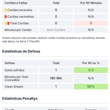
Cartões e Faltas
Total
Por 90 Minutos
0
N/A
Cartões amarelos
0
N/A
Cartões vermelhos
0
0
Total Cartões
N/A
Minutos por Cartão
Sem Cartões
Aniello Salzano não recebeu nenhum cartão (carões amarelos ou vermelhos) durante
esta época na Serie C Playoffs.
Estatísticas de Defesa
Defesa
Total
Por 90 ou %
1
0.5
Golos sofridos
Minutos por Golo
180 Min
N/A
Concedido
1
50%
Clean Sheets
Estatísticas Penaltys