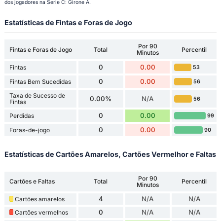
dos jogadores na Serie C: Girone A.
Estatísticas de Fintas e Foras de Jogo
Por 90
Fintas e Foras de Jogo
Total
Percentil
Minutos
0
0.00
Fintas
53
0
0.00
Fintas Bem Sucedidas
56
Taxa de Sucesso de
0.00%
N/A
56
Fintas
0
0.00
Perdidas
99
0
0.00
Foras-de-jogo
90
Estatísticas de Cartões Amarelos, Cartões Vermelhor e Faltas
Por 90
Cartões e Faltas
Total
Percentil
Minutos
4
N/A
N/A
Cartões amarelos
0
N/A
N/A
Cartões vermelhos