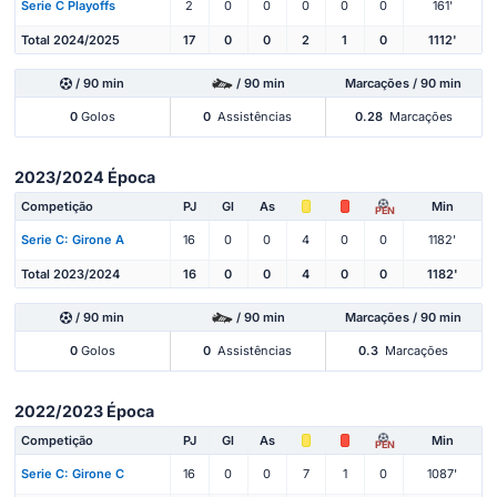
Serie C Playoffs
2
0
0
0
0
0
161'
Total 2024/2025
17
0
0
2
1
0
1112'
/ 90 min
/ 90 min
Marcações / 90 min
0
Golos
0
Assistências
0.28
Marcações
2023/2024 Época
Competição
PJ
Gl
As
Min
PEN
Serie C: Girone A
16
0
0
4
0
0
1182'
Total 2023/2024
16
0
0
4
0
0
1182'
/ 90 min
/ 90 min
Marcações / 90 min
0
Golos
0
Assistências
0.3
Marcações
2022/2023 Época
Competição
PJ
Gl
As
Min
PEN
Serie C: Girone C
16
0
0
7
1
0
1087'