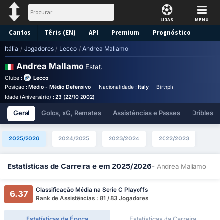
LIGAS
MENU
Cantos
Tênis (EN)
API
Premium
Prognóstico
Itália
/
Jogadores
/
Lecco
/
Andrea Mallamo
Andrea Mallamo
Estat.
Clube :
Lecco
Posição :
Médio - Médio Defensivo
Nacionalidade :
Italy
Birthplace :
Italy - Italy
Idade (Aniversário) :
23 (22/10 2002)
Geral
Golos, xG, Remates
Assistências e Passes
Dribles
2025/2026
2024/2025
2023/2024
2022/2023
Estatísticas de Carreira e em 2025/2026
- Andrea Mallamo
Classificação Média na Serie C Playoffs
6.37
Rank de Assistências : 81 / 83 Jogadores
Estatísticas de Época
Estatísticas da Carreira