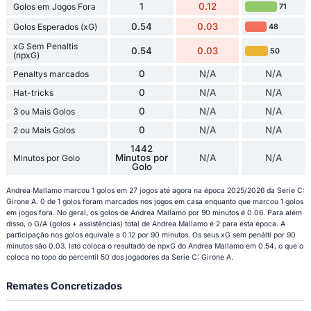
1
0.12
Golos em Jogos Fora
71
0.54
0.03
Golos Esperados (xG)
48
xG Sem Penaltis
0.54
0.03
50
(npxG)
0
N/A
N/A
Penaltys marcados
0
N/A
N/A
Hat-tricks
0
N/A
N/A
3 ou Mais Golos
0
N/A
N/A
2 ou Mais Golos
1442
Minutos por
N/A
N/A
Minutos por Golo
Golo
Andrea Mallamo marcou 1 golos em 27 jogos até agora na época 2025/2026 da Serie C:
Girone A. 0 de 1 golos foram marcados nos jogos em casa enquanto que marcou 1 golos
em jogos fora. No geral, os golos de Andrea Mallamo por 90 minutos é 0.06. Para além
disso, o G/A (golos + assistências) total de Andrea Mallamo é 2 para esta época. A
participação nos golos equivale a 0.12 por 90 minutos. Os seus xG sem penálti por 90
minutos são 0.03. Isto coloca o resultado de npxG do Andrea Mallamo em 0.54, o que o
coloca no topo do percentil 50 dos jogadores da Serie C: Girone A.
Remates Concretizados