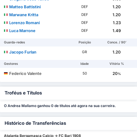
Matteo Battistini
1.20
DEF
Marwane Kritta
1.20
DEF
Lorenzo Romani
1.23
DEF
Luca Marrone
1.49
DEF
Guarda-redes
Posição
Conce. / 90'
Jacopo Furlan
1.20
GR
Gestores
Idade
Vitória %
Federico Valente
20
50
%
Troféus e Títulos
O Andrea Mallamo ganhou 0 de títulos até agora na sua carreira.
Histórico de Transferências
Atalanta Bergamasca Calcio -> FC Bari 1908