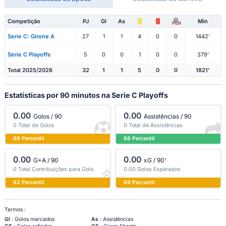
Competição
PJ
Gl
As
Min
PEN
Serie C: Girone A
27
1
1
4
0
0
1442'
Serie C Playoffs
5
0
0
1
0
0
379'
Total 2025/2026
32
1
1
5
0
0
1821'
Estatísticas por 90 minutos na Serie C Playoffs
0.00
0.00
Golos / 90
Assistências / 90
0 Total de Golos
0 Total de Assistências
69 Percentil
88 Percentil
0.00
0.00
G+A / 90
xG / 90'
0 Total Contribuições para Golo
0.00 Golos Esperados
62 Percentil
69 Percentil
Termos :
Gl
: Golos marcados
As
: Assistências