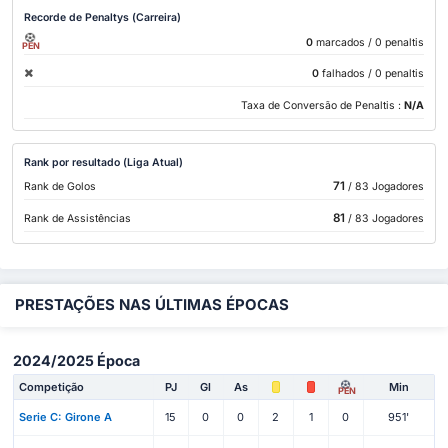
Recorde de Penaltys (Carreira)
0
marcados
/ 0 penaltis
PEN
0
falhados
/ 0 penaltis
Taxa de Conversão de Penaltis :
N/A
Rank por resultado (Liga Atual)
71
Rank de Golos
/ 83 Jogadores
81
Rank de Assistências
/ 83 Jogadores
PRESTAÇÕES NAS ÚLTIMAS ÉPOCAS
2024/2025 Época
Competição
PJ
Gl
As
Min
PEN
Serie C: Girone A
15
0
0
2
1
0
951'