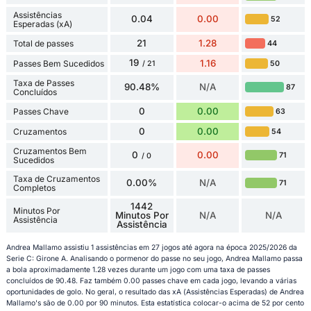
Assistências
0.04
0.00
52
Esperadas (xA)
21
1.28
Total de passes
44
19
1.16
Passes Bem Sucedidos
50
/ 21
Taxa de Passes
90.48%
N/A
87
Concluídos
0
0.00
Passes Chave
63
0
0.00
Cruzamentos
54
Cruzamentos Bem
0
0.00
71
/ 0
Sucedidos
Taxa de Cruzamentos
0.00%
N/A
71
Completos
1442
Minutos Por
Minutos Por
N/A
N/A
Assistência
Assistência
Andrea Mallamo assistiu 1 assistências em 27 jogos até agora na época 2025/2026 da
Serie C: Girone A. Analisando o pormenor do passe no seu jogo, Andrea Mallamo passa
a bola aproximadamente 1.28 vezes durante um jogo com uma taxa de passes
concluídos de 90.48. Faz também 0.00 passes chave em cada jogo, levando a várias
oportunidades de golo. No geral, o resultado das xA (Assistências Esperadas) de Andrea
Mallamo's são de 0.00 por 90 minutos. Esta estatística colocar-o acima de 52 por cento