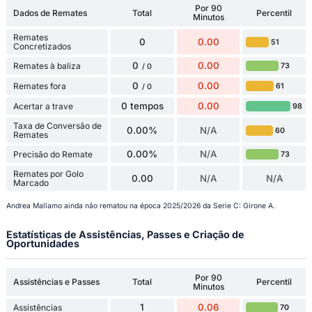
Por 90
Dados de Remates
Total
Percentil
Minutos
Remates
0
0.00
51
Concretizados
0
0.00
Remates à baliza
73
/ 0
0
0.00
Remates fora
61
/ 0
0 tempos
0.00
Acertar a trave
98
Taxa de Conversão de
0.00%
N/A
60
Remates
0.00%
N/A
Precisão do Remate
73
Remates por Golo
0.00
N/A
N/A
Marcado
Andrea Mallamo ainda não rematou na época 2025/2026 da Serie C: Girone A.
Estatísticas de Assistências, Passes e Criação de
Oportunidades
Por 90
Assistências e Passes
Total
Percentil
Minutos
1
0.06
Assistências
70