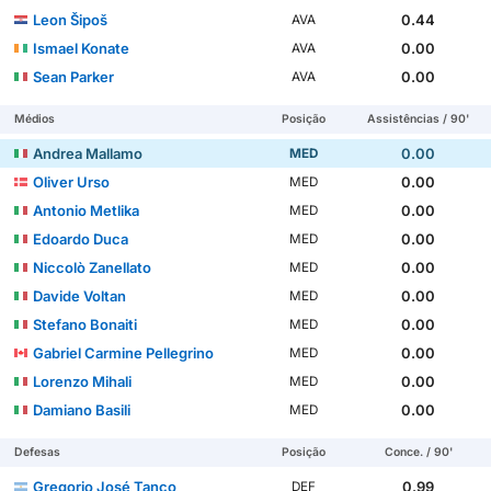
Leon Šipoš
0.44
AVA
Ismael Konate
0.00
AVA
Sean Parker
0.00
AVA
Médios
Posição
Assistências / 90'
Andrea Mallamo
0.00
MED
Oliver Urso
0.00
MED
Antonio Metlika
0.00
MED
Edoardo Duca
0.00
MED
Niccolò Zanellato
0.00
MED
Davide Voltan
0.00
MED
Stefano Bonaiti
0.00
MED
Gabriel Carmine Pellegrino
0.00
MED
Lorenzo Mihali
0.00
MED
Damiano Basili
0.00
MED
Defesas
Posição
Conce. / 90'
Gregorio José Tanco
0.99
DEF