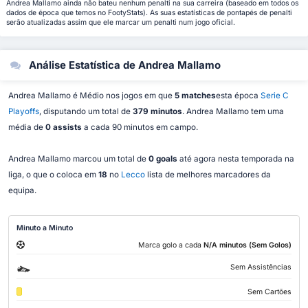
Andrea Mallamo ainda não bateu nenhum penalti na sua carreira (baseado em todos os
dados de época que temos no FootyStats). As suas estatísticas de pontapés de penalti
serão atualizadas assim que ele marcar um penalti num jogo oficial.
Análise Estatística de Andrea Mallamo
Andrea Mallamo é Médio nos jogos em que
5 matches
esta época
Serie C
Playoffs
, disputando um total de
379 minutos
. Andrea Mallamo tem uma
média de
0 assists
a cada 90 minutos em campo.
Andrea Mallamo marcou um total de
0 goals
até agora nesta temporada na
liga, o que o coloca em
18
no
Lecco
lista de melhores marcadores da
equipa.
Minuto a Minuto
Marca golo a cada
N/A minutos (Sem Golos)
Sem Assistências
Sem Cartões