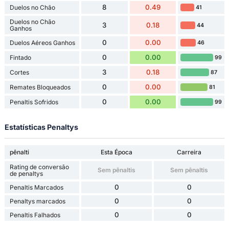
8
0.49
Duelos no Chão
41
Duelos no Chão
3
0.18
44
Ganhos
0
0.00
Duelos Aéreos Ganhos
46
0
0.00
Fintado
99
3
0.18
Cortes
87
0
0.00
Remates Bloqueados
81
0
0.00
Penaltis Sofridos
99
Estatísticas Penaltys
pênalti
Esta Época
Carreira
Rating de conversão
Sem pênaltis
Sem pênaltis
de penaltys
0
0
Penaltis Marcados
0
0
Penaltys marcados
0
0
Penaltis Falhados