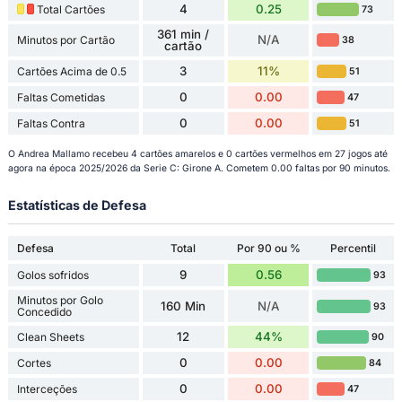
4
0.25
Total Cartões
73
361 min /
N/A
Minutos por Cartão
38
cartão
3
11%
Cartões Acima de 0.5
51
0
0.00
Faltas Cometidas
47
0
0.00
Faltas Contra
51
O Andrea Mallamo recebeu 4 cartões amarelos e 0 cartões vermelhos em 27 jogos até
agora na época 2025/2026 da Serie C: Girone A. Cometem 0.00 faltas por 90 minutos.
Estatísticas de Defesa
Defesa
Total
Por 90 ou %
Percentil
9
0.56
Golos sofridos
93
Minutos por Golo
160 Min
N/A
93
Concedido
12
44%
Clean Sheets
90
0
0.00
Cortes
84
0
0.00
Interceções
47