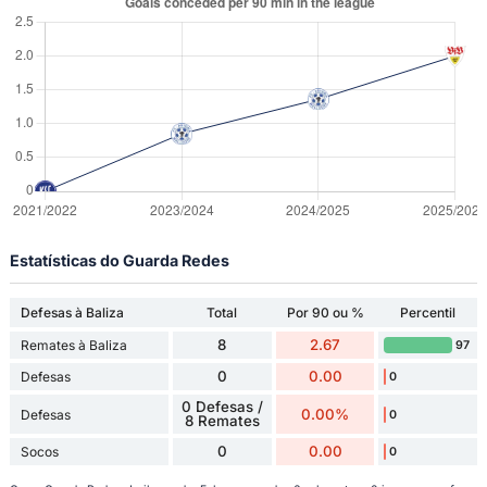
Estatísticas do Guarda Redes
Defesas à Baliza
Total
Por 90 ou %
Percentil
8
2.67
Remates à Baliza
97
0
0.00
Defesas
0
0 Defesas /
0.00%
Defesas
0
8 Remates
0
0.00
Socos
0