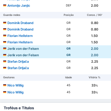
Antonijo Janjic
2.00
DEF
Guarda-redes
Posição
Conce. / 90'
Dominik Draband
0.80
GR
Dominik Draband
0.80
GR
Florian Hellstern
1.50
GR
Florian Hellstern
1.50
GR
Jerik von der Felsen
2.00
GR
Jerik von der Felsen
2.00
GR
Stefan Drljača
2.25
GR
Stefan Drljača
2.25
GR
Gestores
Idade
Vitória %
Nico Willig
33
45
%
Nico Willig
33
45
%
Troféus e Títulos