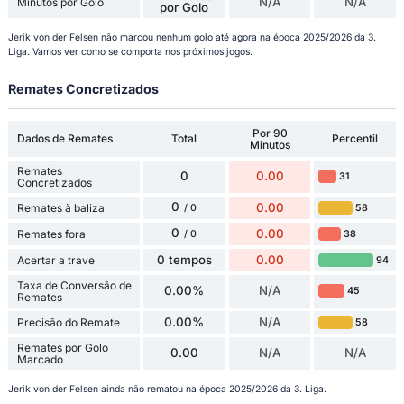
N/A
N/A
Minutos por Golo
por Golo
Jerik von der Felsen não marcou nenhum golo até agora na época 2025/2026 da 3.
Liga. Vamos ver como se comporta nos próximos jogos.
Remates Concretizados
Por 90
Dados de Remates
Total
Percentil
Minutos
Remates
0
0.00
31
Concretizados
0
0.00
Remates à baliza
58
/ 0
0
0.00
Remates fora
38
/ 0
0 tempos
0.00
Acertar a trave
94
Taxa de Conversão de
0.00%
N/A
45
Remates
0.00%
N/A
Precisão do Remate
58
Remates por Golo
0.00
N/A
N/A
Marcado
Jerik von der Felsen ainda não rematou na época 2025/2026 da 3. Liga.