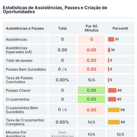
Estatísticas de Assistências, Passes e Criação de
Oportunidades
Por 90
Assistências e Passes
Total
Percentil
Minutos
0
0
Assistências
31
Assistências
0.00
0.00
10
Esperadas (xA)
0
0.00
Total de passes
5
0
0.00
Passes Bem Sucedidos
5
/ 0
Taxa de Passes
0.00%
N/A
5
Concluídos
0
0.00
Passes Chave
43
0
0.00
Cruzamentos
42
Cruzamentos Bem
0
0.00
59
/ 0
Sucedidos
Taxa de Cruzamentos
0.00%
N/A
60
Completos
Minutos Por
Sem
N/A
N/A
Assistência
Assistências