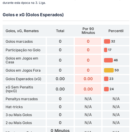
durante esta época na 3. Liga.
Golos e xG (Golos Esperados)
Por 90
Golos, xG, Remates
Total
Percentil
Minutos
0
0
Golos marcados
32
0
0
Participação no Golo
17
Golos em Jogos em
0
0
46
Casa
0
0
Golos em Jogos Fora
50
0.00
0.00
Golos Esperados (xG)
23
xG Sem Penaltis
0.00
0.00
24
(npxG)
0
N/A
N/A
Penaltys marcados
0
N/A
N/A
Hat-tricks
0
N/A
N/A
3 ou Mais Golos
0
N/A
N/A
2 ou Mais Golos
0 Minutos