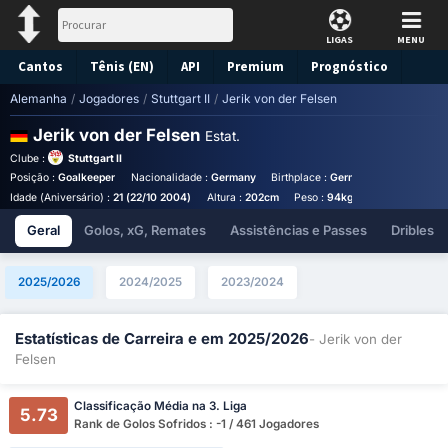
LIGAS
MENU
Cantos
Tênis (EN)
API
Premium
Prognóstico
Alemanha
/
Jogadores
/
Stuttgart II
/
Jerik von der Felsen
Jerik von der Felsen
Estat.
Clube :
Stuttgart II
Posição :
Goalkeeper
Nacionalidade :
Germany
Birthplace :
Germany - Germany
Idade (Aniversário) :
21 (22/10 2004)
Altura :
202cm
Peso :
94kg
Geral
Golos, xG, Remates
Assistências e Passes
Dribles
2025/2026
2024/2025
2023/2024
Estatísticas de Carreira e em 2025/2026
- Jerik von der
Felsen
Classificação Média na 3. Liga
5.73
Rank de Golos Sofridos : -1 / 461 Jogadores