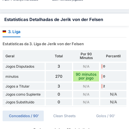
Estatísticas Detalhadas de Jerik von der Felsen
3. Liga
Estatísticas da 3. Liga de Jerik von der Felsen
Por 90
Geral
Total
Percentil
Minutos
3
Jogos Disputados
N/A
0
90 minutos
270
minutos
0
por jogo
3
Jogos a Titular
N/A
2
0
N/A
Jogos como Suplente
N/A
0
N/A
Jogos Substituído
N/A
Concedidos / 90'
Clean Sheets
Golos / 90'