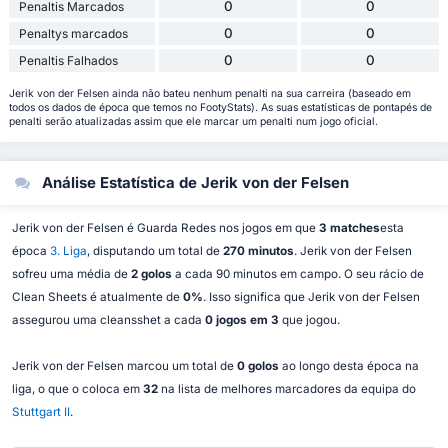
0
0
Penaltis Marcados
0
0
Penaltys marcados
0
0
Penaltis Falhados
Jerik von der Felsen ainda não bateu nenhum penalti na sua carreira (baseado em
todos os dados de época que temos no FootyStats). As suas estatísticas de pontapés de
penalti serão atualizadas assim que ele marcar um penalti num jogo oficial.
Análise Estatística de Jerik von der Felsen
Jerik von der Felsen é Guarda Redes nos jogos em que
3 matches
esta
época
3. Liga
, disputando um total de
270 minutos
. Jerik von der Felsen
sofreu uma média de
2 golos
a cada 90 minutos em campo. O seu rácio de
Clean Sheets é atualmente de
0%
. Isso significa que Jerik von der Felsen
assegurou uma cleansshet a cada
0 jogos em 3
que jogou.
Jerik von der Felsen marcou um total de
0 golos
ao longo desta época na
liga, o que o coloca em
32
na lista de melhores marcadores da equipa do
Stuttgart II
.