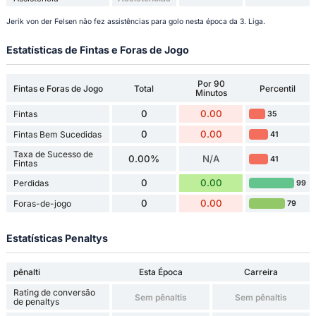
Jerik von der Felsen não fez assistências para golo nesta época da 3. Liga.
Estatísticas de Fintas e Foras de Jogo
Por 90
Fintas e Foras de Jogo
Total
Percentil
Minutos
0
0.00
Fintas
35
0
0.00
Fintas Bem Sucedidas
41
Taxa de Sucesso de
0.00%
N/A
41
Fintas
0
0.00
Perdidas
99
0
0.00
Foras-de-jogo
79
Estatísticas Penaltys
pênalti
Esta Época
Carreira
Rating de conversão
Sem pênaltis
Sem pênaltis
de penaltys