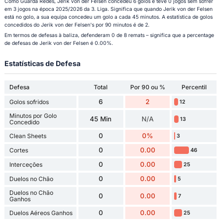
Como Guarda Redes, Jerik von der Felsen concedeu 6 golos e teve 0 jogos sem sofrer
em 3 jogos na época 2025/2026 da 3. Liga. Significa que quando Jerik von der Felsen
está no golo, a sua equipa concedeu um golo a cada 45 minutos. A estatística de golos
concedidos do Jerik von der Felsen's por 90 minutos é de 2.
Em termos de defesas à baliza, defenderam 0 de 8 remats – significa que a percentage
de defesas de Jerik von der Felsen é 0.00%.
Estatísticas de Defesa
Defesa
Total
Por 90 ou %
Percentil
6
2
Golos sofridos
12
Minutos por Golo
45 Min
N/A
13
Concedido
0
0%
Clean Sheets
3
0
0.00
Cortes
46
0
0.00
Interceções
25
0
0.00
Duelos no Chão
5
Duelos no Chão
0
0.00
7
Ganhos
0
0.00
Duelos Aéreos Ganhos
25