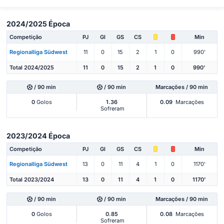
2024/2025 Época
Competição
PJ
Gl
GS
CS
Min
Regionalliga Südwest
11
0
15
2
1
0
990'
Total 2024/2025
11
0
15
2
1
0
990'
/ 90 min
/ 90 min
Marcações / 90 min
0
Golos
1.36
0.09
Marcações
Sofreram
2023/2024 Época
Competição
PJ
Gl
GS
CS
Min
Regionalliga Südwest
13
0
11
4
1
0
1170'
Total 2023/2024
13
0
11
4
1
0
1170'
/ 90 min
/ 90 min
Marcações / 90 min
0
Golos
0.85
0.08
Marcações
Sofreram