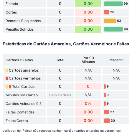
0
0.00
Fintado
99
0
0.00
Cortes
28
0
0.00
Remates Bloqueados
63
0
0.00
Penaltis Sofridos
99
Estatísticas de Cartões Amarelos, Cartões Vermelhor e Faltas
Por 90
Cartões e Faltas
Total
Percentil
Minutos
0
N/A
N/A
Cartões amarelos
0
N/A
N/A
Cartões vermelhos
0
0
Total Cartões
9
N/A
Minutos por Cartão
Sem Cartões
9
0
0%
Cartões Acima de 0.5
9
0
0.00
Faltas Cometidas
27
0
0.00
Faltas Contra
30
Jerik von der Felsen não recebeu nenhum cartão (carões amarelos ou vermelhos)