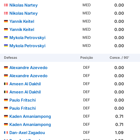
Nikolas Nartey
0.00
MED
Nikolas Nartey
0.00
MED
Yannik Keitel
0.00
MED
Yannik Keitel
0.00
MED
Mykola Petrovskyi
0.00
MED
Mykola Petrovskyi
0.00
MED
Defesas
Posição
Conce. / 90'
Alexandre Azevedo
0.00
DEF
Alexandre Azevedo
0.00
DEF
Ameen Al Dakhil
0.00
DEF
Ameen Al Dakhil
0.00
DEF
Paulo Fritschi
0.00
DEF
Paulo Fritschi
0.00
DEF
Kaden Amaniampong
0.71
DEF
Kaden Amaniampong
0.71
DEF
Dan-Axel Zagadou
1.09
DEF