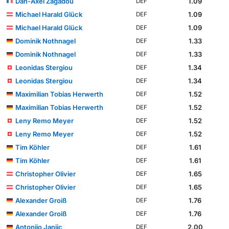
Dan-Axel Zagadou
1.09
DEF
Michael Harald Glück
1.09
DEF
Michael Harald Glück
1.09
DEF
Dominik Nothnagel
1.33
DEF
Dominik Nothnagel
1.33
DEF
Leonidas Stergiou
1.34
DEF
Leonidas Stergiou
1.34
DEF
Maximilian Tobias Herwerth
1.52
DEF
Maximilian Tobias Herwerth
1.52
DEF
Leny Remo Meyer
1.52
DEF
Leny Remo Meyer
1.52
DEF
Tim Köhler
1.61
DEF
Tim Köhler
1.61
DEF
Christopher Olivier
1.65
DEF
Christopher Olivier
1.65
DEF
Alexander Groiß
1.76
DEF
Alexander Groiß
1.76
DEF
Antonijo Janjic
2.00
DEF