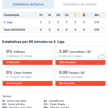
Estatísticas de Época
Estatísticas da Carreira
Competição
PJ
Gl
GS
CS
Min
3. Liga
3
0
6
0
0
0
270'
Total 2025/2026
3
0
6
0
0
0
270'
Estatísticas por 90 minutos na 3. Liga
0%
2.00
Defesas
Concedidos / 90'
0 Defesas / 8 Chutes
6 Gols em 3 Jogos
0 Percentil
12th Percentil
0%
0.00
Clean Sheets
Passes / 90'
0 / 3 jogos sem gols
0 Passes gravados
3rd Percentil
5th Percentil
Termos :
Gl
: Golos marcados
As
: Assistências
GS
: Golos sofridos
CS
: Clean Sheets
PEN
: Penaltys marcados
Min
: Minutos jogados