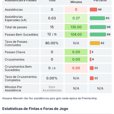
Assistências e Passes
Total
Percentil
Minutos
0
0
Assistências
44
Assistências
0.03
0.27
93
Esperadas (xA)
15
135.00
Total de passes
99
12
108.00
Passes Bem Sucedidos
99
/ 15
Taxa de Passes
80.00%
N/A
62
Concluídos
0
0.00
Passes Chave
5
0
0.00
Cruzamentos
9
Cruzamentos Bem
0
0.00
22
/ 0
Sucedidos
Taxa de Cruzamentos
0.00%
N/A
22
Completos
Minutos Por
Sem
N/A
N/A
Assistência
Assistências
Alasana Manneh não fez assistências para golo nesta época da Premiership.
Estatísticas de Fintas e Foras de Jogo