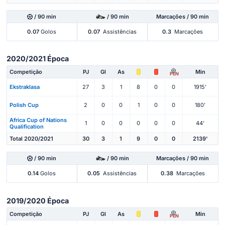
/ 90 min
/ 90 min
Marcações / 90 min
0.07
Golos
0.07
Assistências
0.3
Marcações
2020/2021 Época
Competição
PJ
Gl
As
Min
PEN
Ekstraklasa
27
3
1
8
0
0
1915'
Polish Cup
2
0
0
1
0
0
180'
Africa Cup of Nations
1
0
0
0
0
0
44'
Qualification
Total 2020/2021
30
3
1
9
0
0
2139'
/ 90 min
/ 90 min
Marcações / 90 min
0.14
Golos
0.05
Assistências
0.38
Marcações
2019/2020 Época
Competição
PJ
Gl
As
Min
PEN