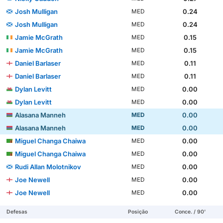
Josh Mulligan
0.24
MED
Josh Mulligan
0.24
MED
Jamie McGrath
0.15
MED
Jamie McGrath
0.15
MED
Daniel Barlaser
0.11
MED
Daniel Barlaser
0.11
MED
Dylan Levitt
0.00
MED
Dylan Levitt
0.00
MED
Alasana Manneh
0.00
MED
Alasana Manneh
0.00
MED
Miguel Changa Chaiwa
0.00
MED
Miguel Changa Chaiwa
0.00
MED
Rudi Allan Molotnikov
0.00
MED
Joe Newell
0.00
MED
Joe Newell
0.00
MED
Defesas
Posição
Conce. / 90'