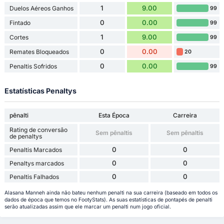
1
9.00
Duelos Aéreos Ganhos
99
0
0.00
Fintado
99
1
9.00
Cortes
99
0
0.00
Remates Bloqueados
20
0
0.00
Penaltis Sofridos
99
Estatísticas Penaltys
pênalti
Esta Época
Carreira
Rating de conversão
Sem pênaltis
Sem pênaltis
de penaltys
0
0
Penaltis Marcados
0
0
Penaltys marcados
0
0
Penaltis Falhados
Alasana Manneh ainda não bateu nenhum penalti na sua carreira (baseado em todos os
dados de época que temos no FootyStats). As suas estatísticas de pontapés de penalti
serão atualizadas assim que ele marcar um penalti num jogo oficial.