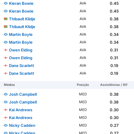
Kieran Bowie
0.45
AVA
Kieran Bowie
0.45
AVA
Thibault Klidje
0.38
AVA
Thibault Klidje
0.38
AVA
Martin Boyle
0.34
AVA
Martin Boyle
0.34
AVA
Owen Elding
0.31
AVA
Owen Elding
0.31
AVA
Dane Scarlett
0.19
AVA
Dane Scarlett
0.19
AVA
Médios
Posição
Assistências / 90'
Josh Campbell
0.38
MED
Josh Campbell
0.38
MED
Kai Andrews
0.30
MED
Kai Andrews
0.30
MED
Nicky Cadden
0.27
MED
Nicky Cadden
0.27
MED