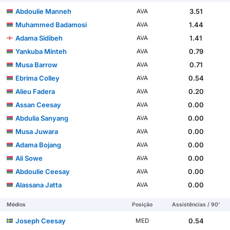
Abdoulie Manneh
3.51
AVA
Muhammed Badamosi
1.44
AVA
Adama Sidibeh
1.41
AVA
Yankuba Minteh
0.79
AVA
Musa Barrow
0.71
AVA
Ebrima Colley
0.54
AVA
Alieu Fadera
0.20
AVA
Assan Ceesay
0.00
AVA
Abdulia Sanyang
0.00
AVA
Musa Juwara
0.00
AVA
Adama Bojang
0.00
AVA
Ali Sowe
0.00
AVA
Abdoulie Ceesay
0.00
AVA
Alassana Jatta
0.00
AVA
Médios
Posição
Assistências / 90'
Joseph Ceesay
0.54
MED