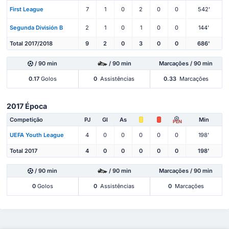
First League
7
1
0
2
0
0
542'
Segunda División B
2
1
0
1
0
0
144'
Total 2017/2018
9
2
0
3
0
0
686'
/ 90 min
/ 90 min
Marcações / 90 min
0.17
Golos
0
Assistências
0.33
Marcações
2017 Época
Competição
PJ
Gl
As
Min
PEN
UEFA Youth League
4
0
0
0
0
0
198'
Total 2017
4
0
0
0
0
0
198'
/ 90 min
/ 90 min
Marcações / 90 min
0
Golos
0
Assistências
0
Marcações