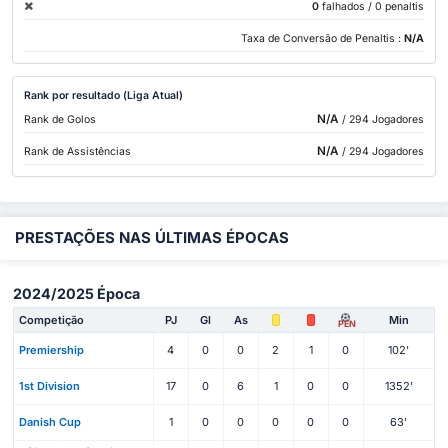
0
falhados
/ 0 penaltis
Taxa de Conversão de Penaltis :
N/A
Rank por resultado (Liga Atual)
N/A
Rank de Golos
/ 294 Jogadores
N/A
Rank de Assistências
/ 294 Jogadores
PRESTAÇÕES NAS ÚLTIMAS ÉPOCAS
2024/2025 Época
Competição
PJ
Gl
As
Min
PEN
Premiership
4
0
0
2
1
0
102'
1st Division
17
0
6
1
0
0
1352'
Danish Cup
1
0
0
0
0
0
63'