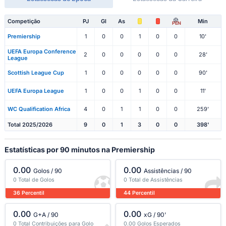
Competição
PJ
Gl
As
Min
PEN
Premiership
1
0
0
1
0
0
10'
UEFA Europa Conference
2
0
0
0
0
0
28'
League
Scottish League Cup
1
0
0
0
0
0
90'
UEFA Europa League
1
0
0
1
0
0
11'
WC Qualification Africa
4
0
1
1
0
0
259'
Total 2025/2026
9
0
1
3
0
0
398'
Estatísticas por 90 minutos na Premiership
0.00
0.00
Golos / 90
Assistências / 90
0 Total de Golos
0 Total de Assistências
36 Percentil
44 Percentil
0.00
0.00
G+A / 90
xG / 90'
0 Total Contribuições para Golo
0.00 Golos Esperados