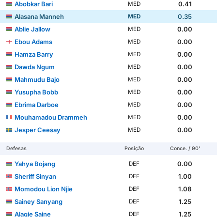
Abobkar Bari
0.41
MED
Alasana Manneh
0.35
MED
Ablie Jallow
0.00
MED
Ebou Adams
0.00
MED
Hamza Barry
0.00
MED
Dawda Ngum
0.00
MED
Mahmudu Bajo
0.00
MED
Yusupha Bobb
0.00
MED
Ebrima Darboe
0.00
MED
Mouhamadou Drammeh
0.00
MED
Jesper Ceesay
0.00
MED
Defesas
Posição
Conce. / 90'
Yahya Bojang
0.00
DEF
Sheriff Sinyan
1.00
DEF
Momodou Lion Njie
1.08
DEF
Sainey Sanyang
1.25
DEF
Alagie Saine
1.25
DEF