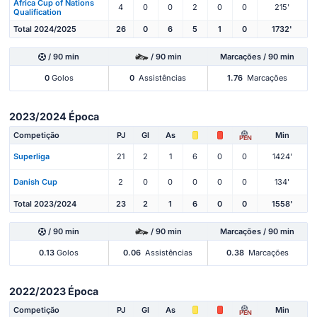
Africa Cup of Nations
4
0
0
2
0
0
215'
Qualification
Total 2024/2025
26
0
6
5
1
0
1732'
/ 90 min
/ 90 min
Marcações / 90 min
0
Golos
0
Assistências
1.76
Marcações
2023/2024 Época
Competição
PJ
Gl
As
Min
PEN
Superliga
21
2
1
6
0
0
1424'
Danish Cup
2
0
0
0
0
0
134'
Total 2023/2024
23
2
1
6
0
0
1558'
/ 90 min
/ 90 min
Marcações / 90 min
0.13
Golos
0.06
Assistências
0.38
Marcações
2022/2023 Época
Competição
PJ
Gl
As
Min
PEN