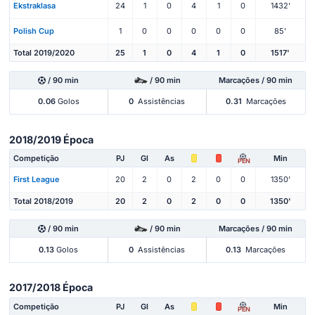
Ekstraklasa
24
1
0
4
1
0
1432'
Polish Cup
1
0
0
0
0
0
85'
Total 2019/2020
25
1
0
4
1
0
1517'
/ 90 min
/ 90 min
Marcações / 90 min
0.06
Golos
0
Assistências
0.31
Marcações
2018/2019 Época
Competição
PJ
Gl
As
Min
PEN
First League
20
2
0
2
0
0
1350'
Total 2018/2019
20
2
0
2
0
0
1350'
/ 90 min
/ 90 min
Marcações / 90 min
0.13
Golos
0
Assistências
0.13
Marcações
2017/2018 Época
Competição
PJ
Gl
As
Min
PEN