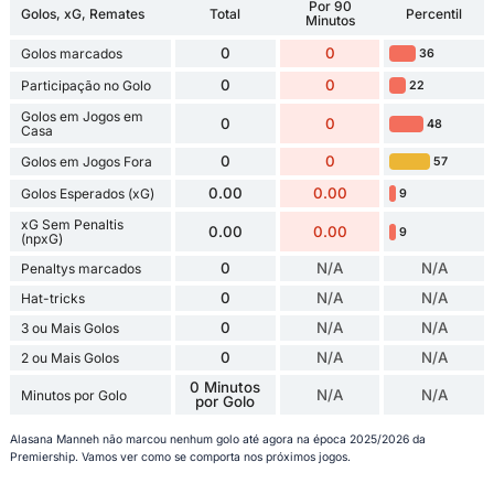
Por 90
Golos, xG, Remates
Total
Percentil
Minutos
0
0
Golos marcados
36
0
0
Participação no Golo
22
Golos em Jogos em
0
0
48
Casa
0
0
Golos em Jogos Fora
57
0.00
0.00
Golos Esperados (xG)
9
xG Sem Penaltis
0.00
0.00
9
(npxG)
0
N/A
N/A
Penaltys marcados
0
N/A
N/A
Hat-tricks
0
N/A
N/A
3 ou Mais Golos
0
N/A
N/A
2 ou Mais Golos
0 Minutos
N/A
N/A
Minutos por Golo
por Golo
Alasana Manneh não marcou nenhum golo até agora na época 2025/2026 da
Premiership. Vamos ver como se comporta nos próximos jogos.