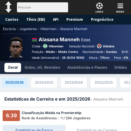
LIGAS
MENU
Cantos
Tênis (EN)
API
Premium
Prognóstico
Escócia
/
Jogadores
/
Hibernian
/
Alasana Manneh
Alasana Manneh
Estat.
Clube :
Hibernian
Seleção Nacional :
Gâmbia
Posição :
Médio - Médio Centro
Nacionalidade :
Gambia
Birthp
Idade (Aniversário) :
28 (8/04 1998)
Altura :
176cm
Peso :
61kg
Geral
Golos, xG, Remates
Assistências e Passes
Dribles
2025/2026
2024/2025
2023/2024
2022/2023
202
Estatísticas de Carreira e em 2025/2026
- Alasana Manneh
Classificação Média na Premiership
6.39
Rank de Assistências : -1 / 294 Jogadores
Estatísticas de Época
Estatísticas da Carreira