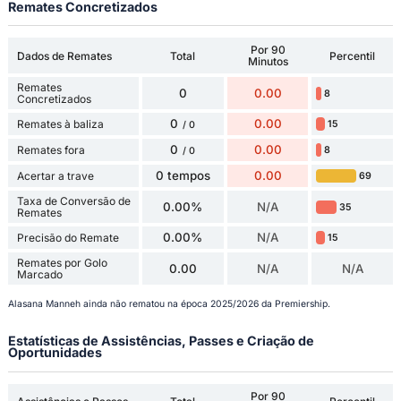
Remates Concretizados
Por 90
Dados de Remates
Total
Percentil
Minutos
Remates
0
0.00
8
Concretizados
0
0.00
Remates à baliza
15
/ 0
0
0.00
Remates fora
8
/ 0
0 tempos
0.00
Acertar a trave
69
Taxa de Conversão de
0.00%
N/A
35
Remates
0.00%
N/A
Precisão do Remate
15
Remates por Golo
0.00
N/A
N/A
Marcado
Alasana Manneh ainda não rematou na época 2025/2026 da Premiership.
Estatísticas de Assistências, Passes e Criação de
Oportunidades
Por 90