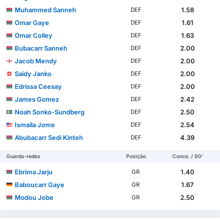
Muhammed Sanneh
1.58
DEF
Omar Gaye
1.61
DEF
Omar Colley
1.63
DEF
Bubacarr Sanneh
2.00
DEF
Jacob Mendy
2.00
DEF
Saidy Janko
2.00
DEF
Edrissa Ceesay
2.00
DEF
James Gomez
2.42
DEF
Noah Sonko-Sundberg
2.50
DEF
Ismaila Jome
2.54
DEF
Abubacarr Sedi Kinteh
4.39
DEF
Guarda-redes
Posição
Conce. / 90'
Ebrima Jarju
1.40
GR
Baboucarr Gaye
1.67
GR
Modou Jobe
2.50
GR