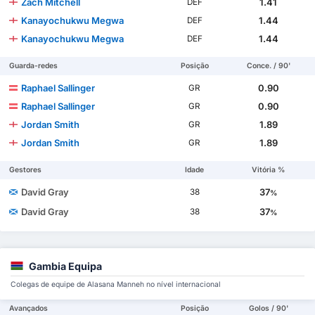
Zach Mitchell
1.41
DEF
Kanayochukwu Megwa
1.44
DEF
Kanayochukwu Megwa
1.44
DEF
Guarda-redes
Posição
Conce. / 90'
Raphael Sallinger
0.90
GR
Raphael Sallinger
0.90
GR
Jordan Smith
1.89
GR
Jordan Smith
1.89
GR
Gestores
Idade
Vitória %
David Gray
37
38
%
David Gray
37
38
%
Gambia Equipa
Colegas de equipe de Alasana Manneh no nível internacional
Avançados
Posição
Golos / 90'