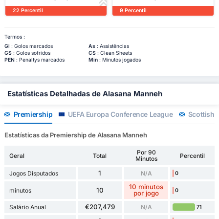
22 Percentil
9 Percentil
Termos :
Gl
: Golos marcados
As
: Assistências
GS
: Golos sofridos
CS
: Clean Sheets
PEN
: Penaltys marcados
Min
: Minutos jogados
Estatísticas Detalhadas de Alasana Manneh
Premiership
UEFA Europa Conference League
Scottish 
Estatísticas da Premiership de Alasana Manneh
Por 90
Geral
Total
Percentil
Minutos
1
Jogos Disputados
N/A
0
10 minutos
10
minutos
0
por jogo
€207,479
Salário Anual
N/A
71