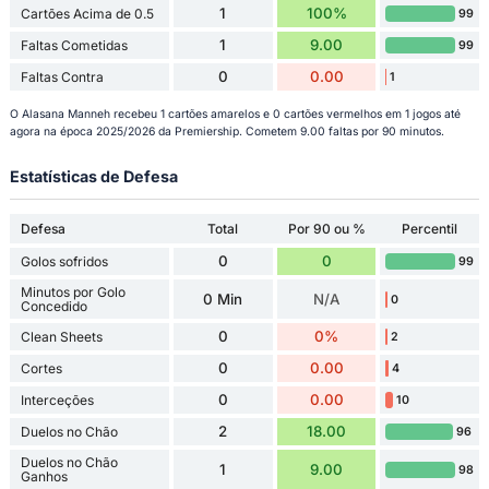
1
100%
Cartões Acima de 0.5
99
1
9.00
Faltas Cometidas
99
0
0.00
Faltas Contra
1
O Alasana Manneh recebeu 1 cartões amarelos e 0 cartões vermelhos em 1 jogos até
agora na época 2025/2026 da Premiership. Cometem 9.00 faltas por 90 minutos.
Estatísticas de Defesa
Defesa
Total
Por 90 ou %
Percentil
0
0
Golos sofridos
99
Minutos por Golo
0 Min
N/A
0
Concedido
0
0%
Clean Sheets
2
0
0.00
Cortes
4
0
0.00
Interceções
10
2
18.00
Duelos no Chão
96
Duelos no Chão
1
9.00
98
Ganhos