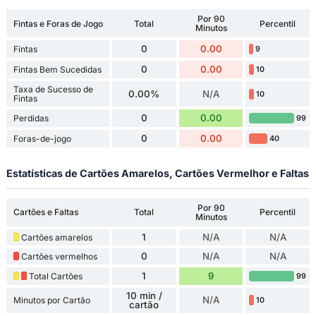
Por 90
Fintas e Foras de Jogo
Total
Percentil
Minutos
0
0.00
Fintas
9
0
0.00
Fintas Bem Sucedidas
10
Taxa de Sucesso de
0.00%
N/A
10
Fintas
0
0.00
Perdidas
99
0
0.00
Foras-de-jogo
40
Estatísticas de Cartões Amarelos, Cartões Vermelhor e Faltas
Por 90
Cartões e Faltas
Total
Percentil
Minutos
1
N/A
N/A
Cartões amarelos
0
N/A
N/A
Cartões vermelhos
1
9
Total Cartões
99
10 min /
N/A
Minutos por Cartão
10
cartão