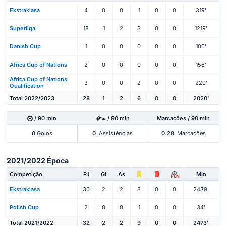
Ekstraklasa
4
0
0
1
0
0
319'
Superliga
18
1
2
3
0
0
1219'
Danish Cup
1
0
0
0
0
0
106'
Africa Cup of Nations
2
0
0
0
0
0
156'
Africa Cup of Nations
3
0
0
2
0
0
220'
Qualification
Total 2022/2023
28
1
2
6
0
0
2020'
/ 90 min
/ 90 min
Marcações / 90 min
0
Golos
0
Assistências
0.28
Marcações
2021/2022 Época
Competição
PJ
Gl
As
Min
PEN
Ekstraklasa
30
2
2
8
0
0
2439'
Polish Cup
2
0
0
1
0
0
34'
Total 2021/2022
32
2
2
9
0
0
2473'