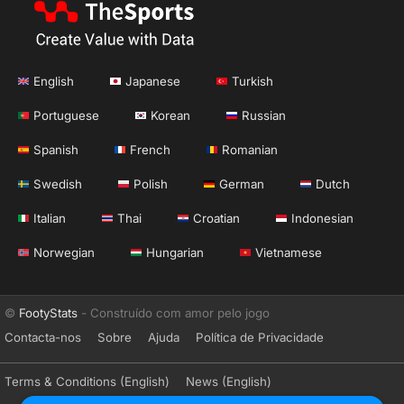
English
Japanese
Turkish
Portuguese
Korean
Russian
Spanish
French
Romanian
Swedish
Polish
German
Dutch
Italian
Thai
Croatian
Indonesian
Norwegian
Hungarian
Vietnamese
©
FootyStats
- Construído com amor pelo jogo
Contacta-nos
Sobre
Ajuda
Política de Privacidade
Terms & Conditions (English)
News (English)