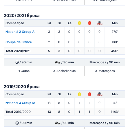
2020/2021 Época
Competição
PJ
Gl
As
Min
PEN
National 2 Group A
3
3
0
0
0
0
270'
Coupe de France
2
0
0
0
0
0
180'
Total 2020/2021
5
3
0
0
0
0
450'
/ 90 min
/ 90 min
Marcações / 90 min
1
Golos
0
Assistências
0
Marcações
2019/2020 Época
Competição
PJ
Gl
As
Min
PEN
National 3 Group M
13
8
0
1
1
0
1143'
Total 2019/2020
13
8
0
1
1
0
1143'
/ 90 min
/ 90 min
Marcações / 90 min