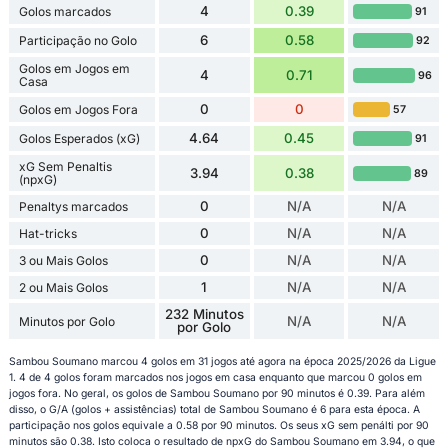
4
0.39
Golos marcados
91
6
0.58
Participação no Golo
92
Golos em Jogos em
4
0.71
96
Casa
0
0
Golos em Jogos Fora
57
4.64
0.45
Golos Esperados (xG)
91
xG Sem Penaltis
3.94
0.38
89
(npxG)
0
N/A
N/A
Penaltys marcados
0
N/A
N/A
Hat-tricks
0
N/A
N/A
3 ou Mais Golos
1
N/A
N/A
2 ou Mais Golos
232 Minutos
N/A
N/A
Minutos por Golo
por Golo
Sambou Soumano marcou 4 golos em 31 jogos até agora na época 2025/2026 da Ligue
1. 4 de 4 golos foram marcados nos jogos em casa enquanto que marcou 0 golos em
jogos fora. No geral, os golos de Sambou Soumano por 90 minutos é 0.39. Para além
disso, o G/A (golos + assistências) total de Sambou Soumano é 6 para esta época. A
participação nos golos equivale a 0.58 por 90 minutos. Os seus xG sem penálti por 90
minutos são 0.38. Isto coloca o resultado de npxG do Sambou Soumano em 3.94, o que