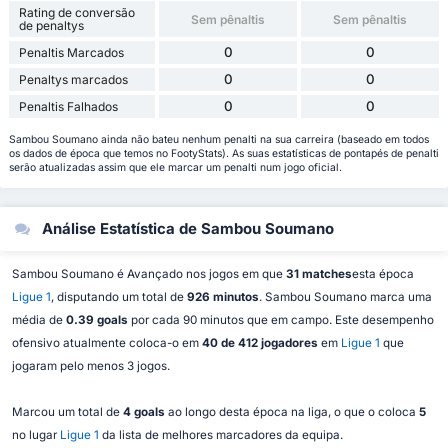
Rating de conversão
Sem pênaltis
Sem pênaltis
de penaltys
0
0
Penaltis Marcados
0
0
Penaltys marcados
0
0
Penaltis Falhados
Sambou Soumano ainda não bateu nenhum penalti na sua carreira (baseado em todos
os dados de época que temos no FootyStats). As suas estatísticas de pontapés de penalti
serão atualizadas assim que ele marcar um penalti num jogo oficial.
Análise Estatística de Sambou Soumano
Sambou Soumano é Avançado nos jogos em que
31 matches
esta época
Ligue 1
, disputando um total de
926 minutos
. Sambou Soumano marca uma
média de
0.39 goals
por cada 90 minutos que em campo. Este desempenho
ofensivo atualmente coloca-o em
40 de 412 jogadores
em
Ligue 1
que
jogaram pelo menos 3 jogos.
Marcou um total de
4 goals
ao longo desta época na liga, o que o coloca
5
no lugar
Ligue 1
da lista de melhores marcadores da equipa.