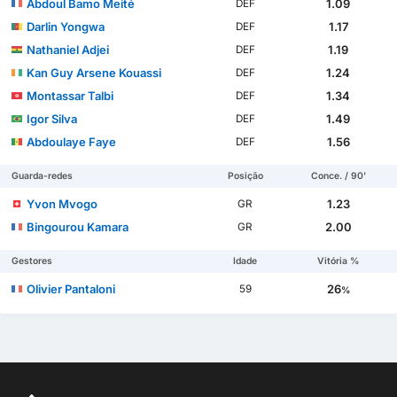
Abdoul Bamo Meité
1.09
DEF
Darlin Yongwa
1.17
DEF
Nathaniel Adjei
1.19
DEF
Kan Guy Arsene Kouassi
1.24
DEF
Montassar Talbi
1.34
DEF
Igor Silva
1.49
DEF
Abdoulaye Faye
1.56
DEF
Guarda-redes
Posição
Conce. / 90'
Yvon Mvogo
1.23
GR
Bingourou Kamara
2.00
GR
Gestores
Idade
Vitória %
Olivier Pantaloni
26
59
%