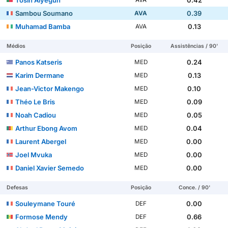
Sambou Soumano
0.39
AVA
Muhamad Bamba
0.13
AVA
Médios
Posição
Assistências / 90'
Panos Katseris
0.24
MED
Karim Dermane
0.13
MED
Jean-Victor Makengo
0.10
MED
Théo Le Bris
0.09
MED
Noah Cadiou
0.05
MED
Arthur Ebong Avom
0.04
MED
Laurent Abergel
0.00
MED
Joel Mvuka
0.00
MED
Daniel Xavier Semedo
0.00
MED
Defesas
Posição
Conce. / 90'
Souleymane Touré
0.00
DEF
Formose Mendy
0.66
DEF