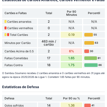
Por 90
Cartões e Faltas
Total
Percentil
Minutos
2
N/A
N/A
Cartões amarelos
0
N/A
N/A
Cartões vermelhos
2
0.19
Total Cartões
55
463 min /
N/A
Minutos por Cartão
63
cartão
2
6%
Cartões Acima de 0.5
30
17
1.65
Faltas Cometidas
81
18
1.75
Faltas Contra
86
O Sambou Soumano recebeu 2 cartões amarelos e 0 cartões vermelhos em 31 jogos até
agora na época 2025/2026 da Ligue 1. Cometem 1.65 faltas por 90 minutos.
Estatísticas de Defesa
Defesa
Total
Por 90 ou %
Percentil
14
1.36
Golos sofridos
41