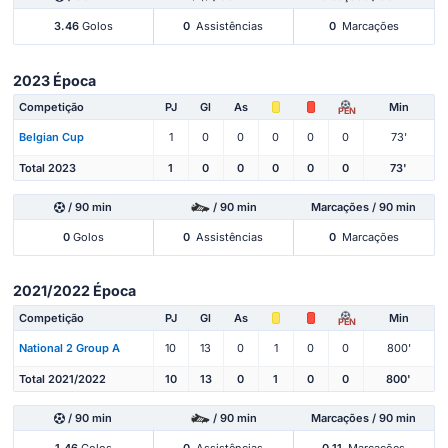
3.46
Golos
0
Assistências
0
Marcações
2023 Época
Competição
PJ
Gl
As
Min
PEN
Belgian Cup
1
0
0
0
0
0
73'
Total 2023
1
0
0
0
0
0
73'
/ 90 min
/ 90 min
Marcações / 90 min
0
Golos
0
Assistências
0
Marcações
2021/2022 Época
Competição
PJ
Gl
As
Min
PEN
National 2 Group A
10
13
0
1
0
0
800'
Total 2021/2022
10
13
0
1
0
0
800'
/ 90 min
/ 90 min
Marcações / 90 min
1.46
Golos
0
Assistências
0.11
Marcações