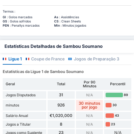
Termos :
Gl
: Golos marcados
As
: Assistências
GS
: Golos sofridos
CS
: Clean Sheets
PEN
: Penaltys marcados
Min
: Minutos jogados
Estatísticas Detalhadas de Sambou Soumano
Ligue 1
Coupe de France
Jogos de Preparação 3
Estatísticas da Ligue 1 de Sambou Soumano
Por 90
Geral
Total
Percentil
Minutos
31
Jogos Disputados
N/A
89
30 minutos
926
minutos
30
por jogo
€1,020,000
Salário Anual
N/A
43
8
Jogos a Titular
N/A
23
23
N/A
Jogos como Suplente
N/A