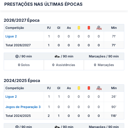
PRESTAÇÕES NAS ÚLTIMAS ÉPOCAS
2026/2027 Época
Competição
PJ
Gl
As
Min
PEN
Ligue 2
1
0
0
0
0
0
71'
Total 2026/2027
1
0
0
0
0
0
71'
/ 90 min
/ 90 min
Marcações / 90 min
0
Golos
0
Assistências
0
Marcações
2024/2025 Época
Competição
PJ
Gl
As
Min
PEN
Ligue 2
1
1
0
0
0
0
26'
Jogos de Preparação 3
1
0
0
0
0
0
90'
Total 2024/2025
2
1
0
0
0
0
116'
/ 90 min
/ 90 min
Marcações / 90 min