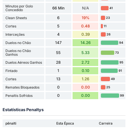
Minutos por Golo
66 Min
N/A
41
Concedido
6
19%
Clean Sheets
23
5
0.48
Cortes
11
4
0.39
Interceções
26
147
14.26
Duelos no Chão
94
Duelos no Chão
55
5.33
73
Ganhos
28
2.72
Duelos Aéreos Ganhos
95
1
0.10
Fintado
91
13
1.26
Cortes
49
0
0.00
Remates Bloqueados
25
0
0.00
Penaltis Sofridos
99
Estatísticas Penaltys
pênalti
Esta Época
Carreira