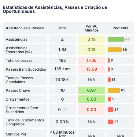
Estatísticas de Assistências, Passes e Criação de
Oportunidades
Por 90
Assistências e Passes
Total
Percentil
Minutos
2
0.19
Assistências
83
Assistências
1.84
0.18
69
Esperadas (xA)
182
17.65
Total de passes
8
135
13.09
Passes Bem Sucedidos
8
/ 182
Taxa de Passes
74.18%
N/A
14
Concluídos
10
0.97
Passes Chave
61
0
0.00
Cruzamentos
15
Cruzamentos Bem
0
0.00
27
/ 0
Sucedidos
Taxa de Cruzamentos
0.00%
N/A
27
Completos
463 Minutos
Minutos Por
Por
N/A
N/A