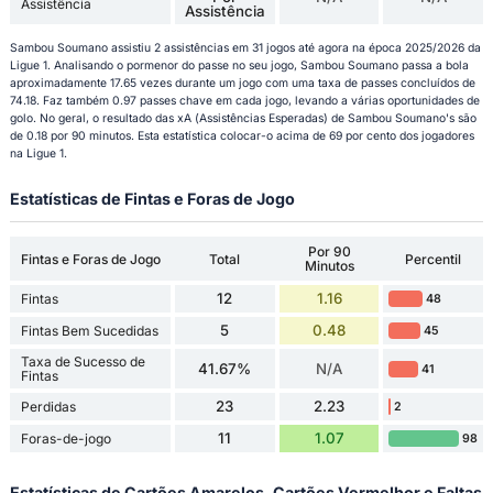
Assistência
Assistência
Sambou Soumano assistiu 2 assistências em 31 jogos até agora na época 2025/2026 da
Ligue 1. Analisando o pormenor do passe no seu jogo, Sambou Soumano passa a bola
aproximadamente 17.65 vezes durante um jogo com uma taxa de passes concluídos de
74.18. Faz também 0.97 passes chave em cada jogo, levando a várias oportunidades de
golo. No geral, o resultado das xA (Assistências Esperadas) de Sambou Soumano's são
de 0.18 por 90 minutos. Esta estatística colocar-o acima de 69 por cento dos jogadores
na Ligue 1.
Estatísticas de Fintas e Foras de Jogo
Por 90
Fintas e Foras de Jogo
Total
Percentil
Minutos
12
1.16
Fintas
48
5
0.48
Fintas Bem Sucedidas
45
Taxa de Sucesso de
41.67%
N/A
41
Fintas
23
2.23
Perdidas
2
11
1.07
Foras-de-jogo
98
Estatísticas de Cartões Amarelos, Cartões Vermelhor e Faltas