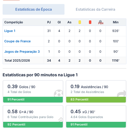
Estatísticas de Época
Estatísticas da Carreira
Competição
PJ
Gl
As
Min
PEN
Ligue 1
31
4
2
2
0
0
926'
Coupe de France
2
0
0
0
0
0
100'
Jogos de Preparação 3
1
0
0
0
0
0
90'
Total 2025/2026
34
4
2
2
0
0
1116'
Estatísticas por 90 minutos na Ligue 1
0.39
0.19
Golos / 90
Assistências / 90
4 Total de Golos
2 Total de Assistências
91 Percentil
83 Percentil
0.58
0.45
G+A / 90
xG / 90'
6 Total Contribuições para Golo
4.64 Golos Esperados
92 Percentil
91 Percentil