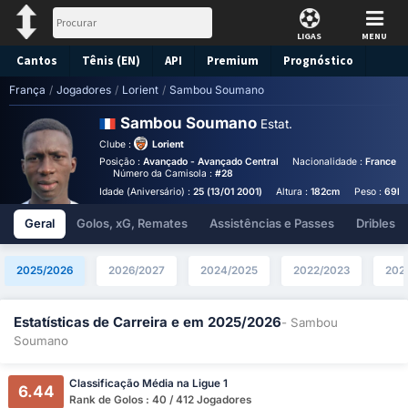
LIGAS
MENU
Cantos
Tênis (EN)
API
Premium
Prognóstico
França
/
Jogadores
/
Lorient
/
Sambou Soumano
Sambou Soumano
Estat.
Clube :
Lorient
Posição :
Avançado - Avançado Central
Nacionalidade :
France
Número da Camisola :
#28
Idade (Aniversário) :
25 (13/01 2001)
Altura :
182cm
Peso :
69k
Geral
Golos, xG, Remates
Assistências e Passes
Dribles
2025/2026
2026/2027
2024/2025
2022/2023
202
Estatísticas de Carreira e em 2025/2026
- Sambou
Soumano
Classificação Média na Ligue 1
6.44
Rank de Golos : 40 / 412 Jogadores