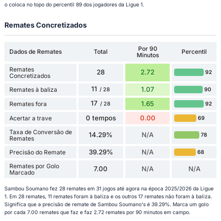
o coloca no topo do percentil 89 dos jogadores da Ligue 1.
Remates Concretizados
Por 90
Dados de Remates
Total
Percentil
Minutos
Remates
28
2.72
92
Concretizados
11
1.07
Remates à baliza
90
/ 28
17
1.65
Remates fora
92
/ 28
0 tempos
0.00
Acertar a trave
69
Taxa de Conversão de
14.29%
N/A
78
Remates
39.29%
N/A
Precisão do Remate
68
Remates por Golo
7.00
N/A
N/A
Marcado
Sambou Soumano fez 28 remates em 31 jogos até agora na época 2025/2026 da Ligue
1. Em 28 remates, 11 remates foram à baliza e os outros 17 remates não foram à baliza.
Significa que a precisão de remate de Sambou Soumano's é 39.29%. Marca um golo
por cada 7.00 remates que faz e faz 2.72 remates por 90 minutos em campo.