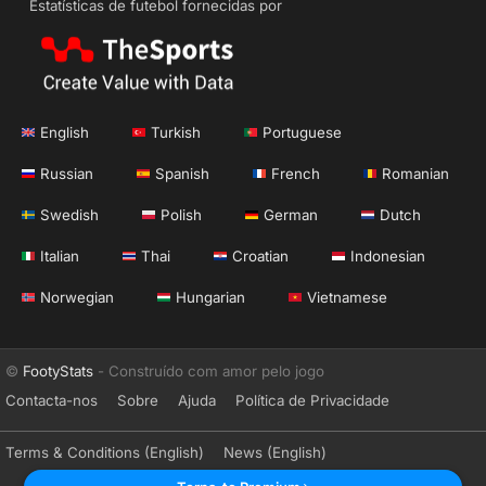
Estatísticas de futebol fornecidas por
English
Turkish
Portuguese
Russian
Spanish
French
Romanian
Swedish
Polish
German
Dutch
Italian
Thai
Croatian
Indonesian
Norwegian
Hungarian
Vietnamese
©
FootyStats
- Construído com amor pelo jogo
Contacta-nos
Sobre
Ajuda
Política de Privacidade
Terms & Conditions (English)
News (English)