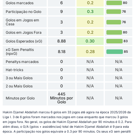
6
0.2
Golos marcados
80
9
0.3
Participação no Golo
76
Golos em Jogos em
3
0.2
76
Casa
3
0.2
Golos em Jogos Fora
80
8.88
0.30
Golos Esperados (xG)
83
xG Sem Penaltis
8.18
0.28
85
(npxG)
0
N/A
N/A
Penaltys marcados
0
N/A
N/A
Hat-tricks
0
N/A
N/A
3 ou Mais Golos
0
N/A
N/A
2 ou Mais Golos
445
Minutos por
N/A
N/A
Minutos por Golo
Golo
Hakim Djamel Abdallah marcou 6 golos em 33 jogos até agora na época 2025/2026 da
Liga I. 3 de 6 golos foram marcados nos jogos em casa enquanto que marcou 3 golos
em jogos fora. No geral, os golos de Hakim Djamel Abdallah por 90 minutos é 0.2. Para
além disso, o G/A (golos + assistências) total de Hakim Djamel Abdallah é 9 para esta
época. A participação nos golos equivale a 0.3 por 90 minutos. Os seus xG sem penálti