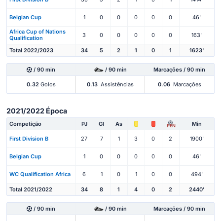
Belgian Cup
1
0
0
0
0
0
46'
Africa Cup of Nations
3
0
0
0
0
0
163'
Qualification
Total 2022/2023
34
5
2
1
0
1
1623'
/ 90 min
/ 90 min
Marcações / 90 min
0.32
Golos
0.13
Assistências
0.06
Marcações
2021/2022 Época
Competição
PJ
Gl
As
Min
PEN
First Division B
27
7
1
3
0
2
1900'
Belgian Cup
1
0
0
0
0
0
46'
WC Qualification Africa
6
1
0
1
0
0
494'
Total 2021/2022
34
8
1
4
0
2
2440'
/ 90 min
/ 90 min
Marcações / 90 min