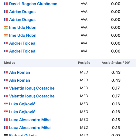
David-Bogdan Ciubăncan
0.00
AVA
Adrian Dragos
0.00
AVA
Adrian Dragos
0.00
AVA
Ime Udo Ndon
0.00
AVA
Ime Udo Ndon
0.00
AVA
Andrei Tolcea
0.00
AVA
Andrei Tolcea
0.00
AVA
Médios
Posição
Assistências / 90'
Alin Roman
0.43
MED
Alin Roman
0.43
MED
Valentin Ionuţ Costache
0.17
MED
Valentin Ionuţ Costache
0.17
MED
Luka Gojković
0.16
MED
Luka Gojković
0.16
MED
Luca Alessandro Mihai
0.15
MED
Luca Alessandro Mihai
0.15
MED
Richard Odada
0.07
MED