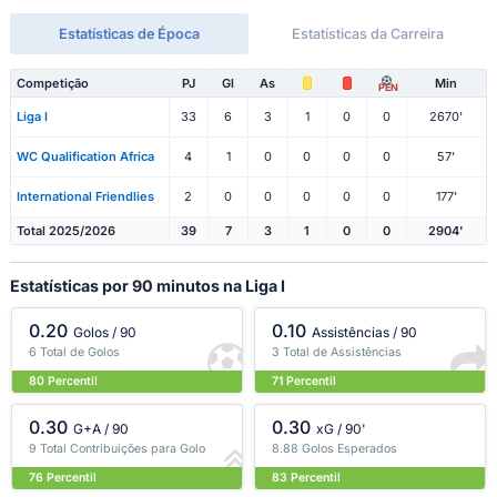
Estatísticas de Época
Estatísticas da Carreira
Competição
PJ
Gl
As
Min
PEN
Liga I
33
6
3
1
0
0
2670'
WC Qualification Africa
4
1
0
0
0
0
57'
International Friendlies
2
0
0
0
0
0
177'
Total 2025/2026
39
7
3
1
0
0
2904'
Estatísticas por 90 minutos na Liga I
0.20
0.10
Golos / 90
Assistências / 90
6 Total de Golos
3 Total de Assistências
80 Percentil
71 Percentil
0.30
0.30
G+A / 90
xG / 90'
9 Total Contribuições para Golo
8.88 Golos Esperados
76 Percentil
83 Percentil