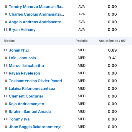
Tendry Manovo Mataniah Randrianarijaona
0.00
AVA
Charles Carolus Andriamatsinoro
0.00
AVA
Angelo Andreas Andrianantenaina
0.00
AVA
Bryan Adinany
0.00
AVA
Médios
Posição
Assistências / 90'
Johan N'Zi
0.89
MED
Loïc Lapoussin
0.41
MED
Marco Ilaimaharitra
0.00
MED
Rayan Raveleson
0.00
MED
Tokinantenaina Olivier Randriatsiferana
0.00
MED
Lalaina Rafanomezantsoa
0.00
MED
Clement Couturier
0.00
MED
Rojo Andriamanjato
0.00
MED
Ibrahim Samuel Amada
0.00
MED
Tommy Iva
0.00
MED
Jhon Baggio Rakotonomenjanahary
0.00
MED