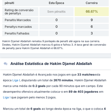
pênalti
Esta Época
Carreira
Rating de conversão
66.67%
Sem pênaltis
de penaltys
0
9
Penaltis Marcados
0
6
Penaltys marcados
0
3
Penaltis Falhados
Hakim Djamel Abdallah rematou 9 pontapés de penalti até agora na sua carreira.
Destes, Hakim Djamel Abdallah marcou 6 golos e falhou 3. A taxa geral de conversão
de penalty para Hakim Djamel Abdallah é 66.67%.
Análise Estatística de Hakim Djamel Abdallah
Hakim Djamel Abdallah é Avançado nos jogos em que
33 matches
esta
época
Liga I
, disputando um total de
2670 minutos
. Hakim Djamel Abdallah
marca uma média de
0.2 goals
por cada 90 minutos que em campo. Este
desempenho ofensivo atualmente coloca-o em
89 de 403 jogadores
em
Liga I
que jogaram pelo menos 3 jogos.
Marcou um total de
6 goals
ao longo desta época na liga, o que o coloca
4