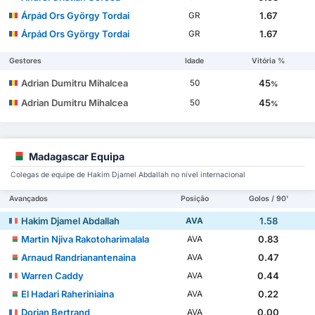
Árpád Ors György Tordai
1.67
GR
Árpád Ors György Tordai
1.67
GR
Gestores
Idade
Vitória %
Adrian Dumitru Mihalcea
45
50
%
Adrian Dumitru Mihalcea
45
50
%
Madagascar Equipa
Colegas de equipe de Hakim Djamel Abdallah no nível internacional
Avançados
Posição
Golos / 90'
Hakim Djamel Abdallah
1.58
AVA
Martin Njiva Rakotoharimalala
0.83
AVA
Arnaud Randrianantenaina
0.47
AVA
Warren Caddy
0.44
AVA
El Hadari Raheriniaina
0.22
AVA
Dorian Bertrand
0.00
AVA