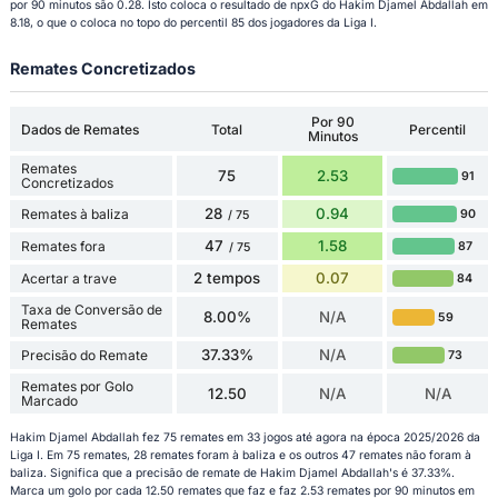
por 90 minutos são 0.28. Isto coloca o resultado de npxG do Hakim Djamel Abdallah em
8.18, o que o coloca no topo do percentil 85 dos jogadores da Liga I.
Remates Concretizados
Por 90
Dados de Remates
Total
Percentil
Minutos
Remates
75
2.53
91
Concretizados
28
0.94
Remates à baliza
90
/ 75
47
1.58
Remates fora
87
/ 75
2 tempos
0.07
Acertar a trave
84
Taxa de Conversão de
8.00%
N/A
59
Remates
37.33%
N/A
Precisão do Remate
73
Remates por Golo
12.50
N/A
N/A
Marcado
Hakim Djamel Abdallah fez 75 remates em 33 jogos até agora na época 2025/2026 da
Liga I. Em 75 remates, 28 remates foram à baliza e os outros 47 remates não foram à
baliza. Significa que a precisão de remate de Hakim Djamel Abdallah's é 37.33%.
Marca um golo por cada 12.50 remates que faz e faz 2.53 remates por 90 minutos em