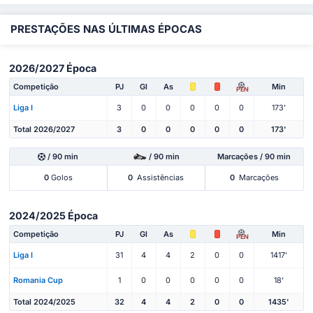
PRESTAÇÕES NAS ÚLTIMAS ÉPOCAS
2026/2027 Época
Competição
PJ
Gl
As
Min
PEN
Liga I
3
0
0
0
0
0
173'
Total 2026/2027
3
0
0
0
0
0
173'
/ 90 min
/ 90 min
Marcações / 90 min
0
Golos
0
Assistências
0
Marcações
2024/2025 Época
Competição
PJ
Gl
As
Min
PEN
Liga I
31
4
4
2
0
0
1417'
Romania Cup
1
0
0
0
0
0
18'
Total 2024/2025
32
4
4
2
0
0
1435'