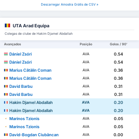
Descarregar Amostra Grátis de CSV »
UTA Arad Equipa
Colegas de clube de Hakim Djamel Abdallah
Avançados
Posição
Golos / 90'
Dániel Zsóri
0.54
AVA
Dániel Zsóri
0.54
AVA
Marius Cătălin Coman
0.36
AVA
Marius Cătălin Coman
0.36
AVA
David Barbu
0.31
AVA
David Barbu
0.31
AVA
Hakim Djamel Abdallah
0.20
AVA
Hakim Djamel Abdallah
0.20
AVA
Marinos Tzionis
0.05
AVA
Marinos Tzionis
0.05
AVA
David-Bogdan Ciubăncan
0.00
AVA