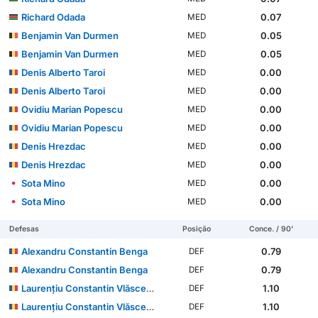
Richard Odada
0.07
MED
Benjamin Van Durmen
0.05
MED
Benjamin Van Durmen
0.05
MED
Denis Alberto Taroi
0.00
MED
Denis Alberto Taroi
0.00
MED
Ovidiu Marian Popescu
0.00
MED
Ovidiu Marian Popescu
0.00
MED
Denis Hrezdac
0.00
MED
Denis Hrezdac
0.00
MED
Sota Mino
0.00
MED
Sota Mino
0.00
MED
Defesas
Posição
Conce. / 90'
Alexandru Constantin Benga
0.79
DEF
Alexandru Constantin Benga
0.79
DEF
Laurențiu Constantin Vlăsceanu
1.10
DEF
Laurențiu Constantin Vlăsceanu
1.10
DEF