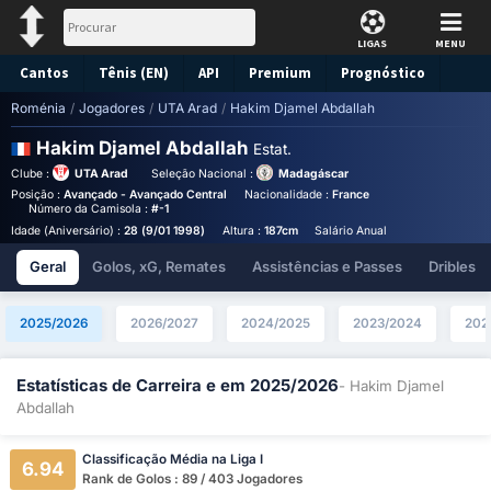
LIGAS
MENU
Cantos
Tênis (EN)
API
Premium
Prognóstico
Roménia
/
Jogadores
/
UTA Arad
/
Hakim Djamel Abdallah
Hakim Djamel Abdallah
Estat.
Clube :
UTA Arad
Seleção Nacional :
Madagáscar
Posição :
Avançado - Avançado Central
Nacionalidade :
France
Birthplace :
France
Número da Camisola :
#-1
Idade (Aniversário) :
28 (9/01 1998)
Altura :
187cm
Salário Anual (Euros) :
€140,40
Geral
Golos, xG, Remates
Assistências e Passes
Dribles
2025/2026
2026/2027
2024/2025
2023/2024
202
Estatísticas de Carreira e em 2025/2026
- Hakim Djamel
Abdallah
Classificação Média na Liga I
6.94
Rank de Golos : 89 / 403 Jogadores