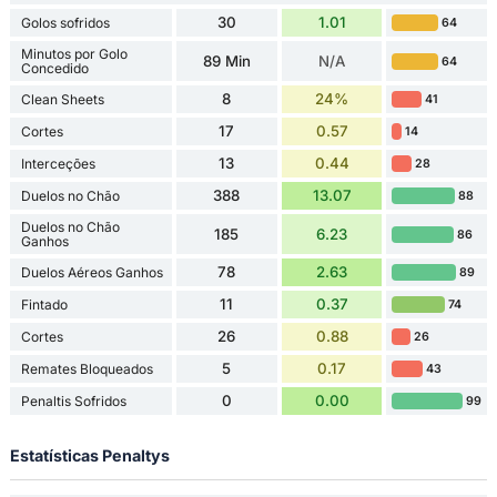
30
1.01
Golos sofridos
64
Minutos por Golo
89 Min
N/A
64
Concedido
8
24%
Clean Sheets
41
17
0.57
Cortes
14
13
0.44
Interceções
28
388
13.07
Duelos no Chão
88
Duelos no Chão
185
6.23
86
Ganhos
78
2.63
Duelos Aéreos Ganhos
89
11
0.37
Fintado
74
26
0.88
Cortes
26
5
0.17
Remates Bloqueados
43
0
0.00
Penaltis Sofridos
99
Estatísticas Penaltys