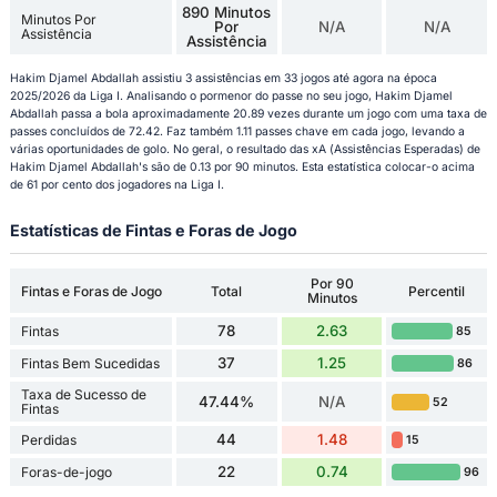
890 Minutos
Minutos Por
Por
N/A
N/A
Assistência
Assistência
Hakim Djamel Abdallah assistiu 3 assistências em 33 jogos até agora na época
2025/2026 da Liga I. Analisando o pormenor do passe no seu jogo, Hakim Djamel
Abdallah passa a bola aproximadamente 20.89 vezes durante um jogo com uma taxa de
passes concluídos de 72.42. Faz também 1.11 passes chave em cada jogo, levando a
várias oportunidades de golo. No geral, o resultado das xA (Assistências Esperadas) de
Hakim Djamel Abdallah's são de 0.13 por 90 minutos. Esta estatística colocar-o acima
de 61 por cento dos jogadores na Liga I.
Estatísticas de Fintas e Foras de Jogo
Por 90
Fintas e Foras de Jogo
Total
Percentil
Minutos
78
2.63
Fintas
85
37
1.25
Fintas Bem Sucedidas
86
Taxa de Sucesso de
47.44%
N/A
52
Fintas
44
1.48
Perdidas
15
22
0.74
Foras-de-jogo
96