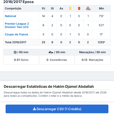
2016/2017 Época
Competição
PJ
Gl
As
Min
PEN
National
14
4
0
1
0
1
712'
Premier League 2
8
2
0
0
0
1
521'
Division Two U23
Coupe de France
3
0
0
1
0
0
17'
Total 2016/2017
25
6
0
2
0
2
1250'
/ 90 min
/ 90 min
Marcações / 90 min
0.51
Golos
0
Assistências
0.13
Marcações
Descarregar Estatísticas de Hakim Djamel Abdallah
Descarregue todos os dados do Hakim Djamel Abdallah desde 2016/2017 até 2026
para todas as competições. Contém o total e a média da época.
Descarregar CSV (1 Crédito)