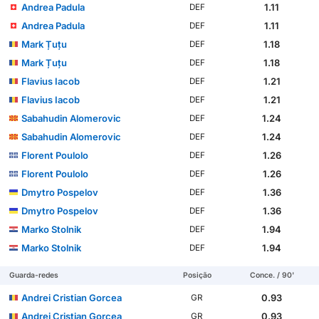
Andrea Padula
1.11
DEF
Andrea Padula
1.11
DEF
Mark Țuțu
1.18
DEF
Mark Țuțu
1.18
DEF
Flavius Iacob
1.21
DEF
Flavius Iacob
1.21
DEF
Sabahudin Alomeroviс
1.24
DEF
Sabahudin Alomeroviс
1.24
DEF
Florent Poulolo
1.26
DEF
Florent Poulolo
1.26
DEF
Dmytro Pospelov
1.36
DEF
Dmytro Pospelov
1.36
DEF
Marko Stolnik
1.94
DEF
Marko Stolnik
1.94
DEF
Guarda-redes
Posição
Conce. / 90'
Andrei Cristian Gorcea
0.93
GR
Andrei Cristian Gorcea
0.93
GR