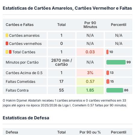
Estatísticas de Cartões Amarelos, Cartões Vermelhor e Faltas
Por 90
Cartões e Faltas
Total
Percentil
Minutos
1
N/A
N/A
Cartões amarelos
0
N/A
N/A
Cartões vermelhos
1
0.03
Total Cartões
10
2670 min /
N/A
Minutos por Cartão
99
cartão
1
3%
Cartões Acima de 0.5
13
17
0.57
Faltas Cometidas
15
55
1.85
Faltas Contra
86
O Hakim Djamel Abdallah recebeu 1 cartões amarelos e 0 cartões vermelhos em 33
jogos até agora na época 2025/2026 da Liga I. Cometem 0.57 faltas por 90 minutos.
Estatísticas de Defesa
Defesa
Total
Por 90 ou %
Percentil