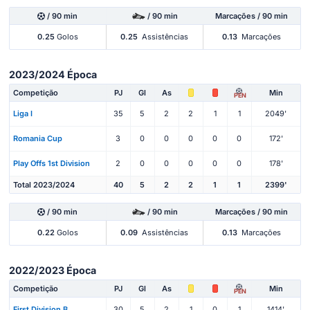
/ 90 min
/ 90 min
Marcações / 90 min
0.25
Golos
0.25
Assistências
0.13
Marcações
2023/2024 Época
Competição
PJ
Gl
As
Min
PEN
Liga I
35
5
2
2
1
1
2049'
Romania Cup
3
0
0
0
0
0
172'
Play Offs 1st Division
2
0
0
0
0
0
178'
Total 2023/2024
40
5
2
2
1
1
2399'
/ 90 min
/ 90 min
Marcações / 90 min
0.22
Golos
0.09
Assistências
0.13
Marcações
2022/2023 Época
Competição
PJ
Gl
As
Min
PEN
First Division B
30
5
2
1
0
1
1414'