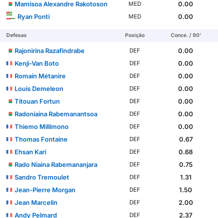
Mamisoa Alexandre Rakotoson
0.00
MED
Ryan Ponti
0.00
MED
Defesas
Posição
Conce. / 90'
Rajonirina Razafindrabe
0.00
DEF
Kenji-Van Boto
0.00
DEF
Romain Métanire
0.00
DEF
Louis Demeleon
0.00
DEF
Titouan Fortun
0.00
DEF
Radoniaina Rabemanantsoa
0.00
DEF
Thiemo Millimono
0.00
DEF
Thomas Fontaine
0.67
DEF
Ehsan Kari
0.68
DEF
Rado Niaina Rabemananjara
0.75
DEF
Sandro Tremoulet
1.31
DEF
Jean-Pierre Morgan
1.50
DEF
Jean Marcelin
2.00
DEF
Andy Pelmard
2.37
DEF