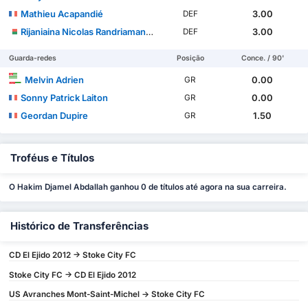
Mathieu Acapandié
3.00
DEF
Rijaniaina Nicolas Randriamanampisoa
3.00
DEF
Guarda-redes
Posição
Conce. / 90'
Melvin Adrien
0.00
GR
Sonny Patrick Laiton
0.00
GR
Geordan Dupire
1.50
GR
Troféus e Títulos
O Hakim Djamel Abdallah ganhou 0 de títulos até agora na sua carreira.
Histórico de Transferências
CD El Ejido 2012 -> Stoke City FC
Stoke City FC -> CD El Ejido 2012
US Avranches Mont-Saint-Michel -> Stoke City FC