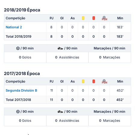
2018/2019 Época
Competição
PJ
Gl
As
Min
PEN
National 2
8
0
0
0
0
0
183'
Total 2018/2019
8
0
0
0
0
0
183'
/ 90 min
/ 90 min
Marcações / 90 min
0
Golos
0
Assistências
0
Marcações
2017/2018 Época
Competição
PJ
Gl
As
Min
PEN
Segunda División B
11
0
0
0
0
0
452'
Total 2017/2018
11
0
0
0
0
0
452'
/ 90 min
/ 90 min
Marcações / 90 min
0
Golos
0
Assistências
0
Marcações