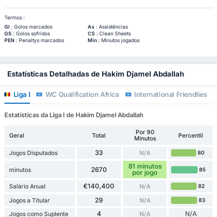
Termos :
Gl
: Golos marcados
As
: Assistências
GS
: Golos sofridos
CS
: Clean Sheets
PEN
: Penaltys marcados
Min
: Minutos jogados
Estatísticas Detalhadas de Hakim Djamel Abdallah
Liga I
WC Qualification Africa
International Friendlies
Estatísticas da Liga I de Hakim Djamel Abdallah
Por 90
Geral
Total
Percentil
Minutos
33
Jogos Disputados
N/A
80
81 minutos
2670
minutos
85
por jogo
€140,400
Salário Anual
N/A
82
29
Jogos a Titular
N/A
83
4
N/A
Jogos como Suplente
N/A