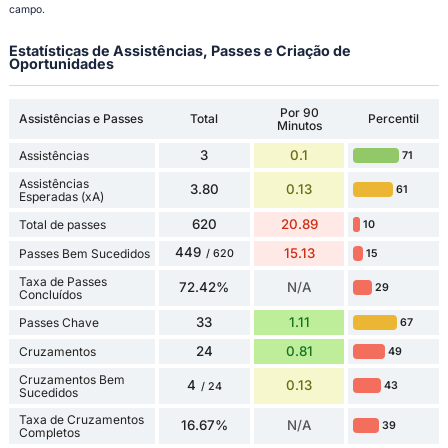
campo.
Estatísticas de Assistências, Passes e Criação de
Oportunidades
Por 90
Assistências e Passes
Total
Percentil
Minutos
3
0.1
Assistências
71
Assistências
3.80
0.13
61
Esperadas (xA)
620
20.89
Total de passes
10
449
15.13
Passes Bem Sucedidos
15
/ 620
Taxa de Passes
72.42%
N/A
29
Concluídos
33
1.11
Passes Chave
67
24
0.81
Cruzamentos
49
Cruzamentos Bem
4
0.13
43
/ 24
Sucedidos
Taxa de Cruzamentos
16.67%
N/A
39
Completos