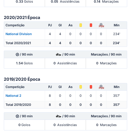
0.33
Golos
0.05
Assistências
0.14
Marcações
2020/2021 Época
Competição
PJ
Gl
As
Min
PEN
National Division
4
4
0
0
0
0
234'
Total 2020/2021
4
4
0
0
0
0
234'
/ 90 min
/ 90 min
Marcações / 90 min
1.54
Golos
0
Assistências
0
Marcações
2019/2020 Época
Competição
PJ
Gl
As
Min
PEN
National 2
8
0
0
0
0
0
357'
Total 2019/2020
8
0
0
0
0
0
357'
/ 90 min
/ 90 min
Marcações / 90 min
0
Golos
0
Assistências
0
Marcações