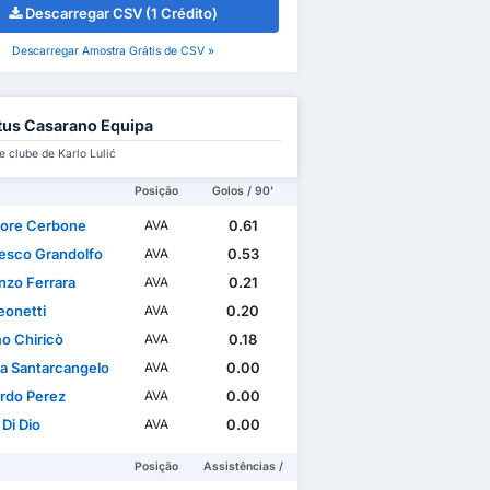
Descarregar CSV (1 Crédito)
Descarregar Amostra Grátis de CSV »
tus Casarano Equipa
e clube de Karlo Lulić
Posição
Golos / 90'
tore Cerbone
0.61
AVA
esco Grandolfo
0.53
AVA
nzo Ferrara
0.21
AVA
eonetti
0.20
AVA
o Chiricò
0.18
AVA
a Santarcangelo
0.00
AVA
rdo Perez
0.00
AVA
 Di Dio
0.00
AVA
Posição
Assistências /