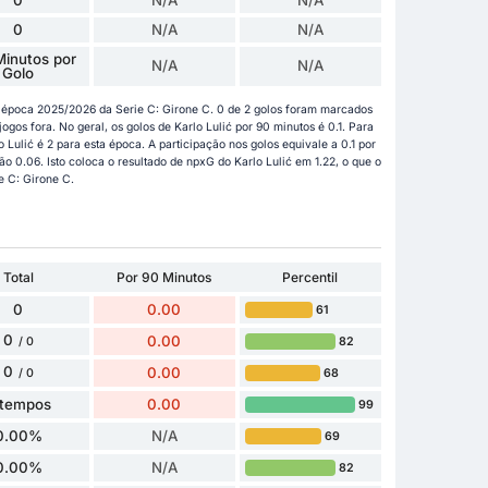
0
N/A
N/A
inutos por
N/A
N/A
Golo
a época 2025/2026 da Serie C: Girone C. 0 de 2 golos foram marcados
os fora. No geral, os golos de Karlo Lulić por 90 minutos é 0.1. Para
o Lulić é 2 para esta época. A participação nos golos equivale a 0.1 por
o 0.06. Isto coloca o resultado de npxG do Karlo Lulić em 1.22, o que o
e C: Girone C.
Total
Por 90 Minutos
Percentil
0
0.00
61
0
0.00
82
/ 0
0
0.00
68
/ 0
 tempos
0.00
99
0.00%
N/A
69
0.00%
N/A
82