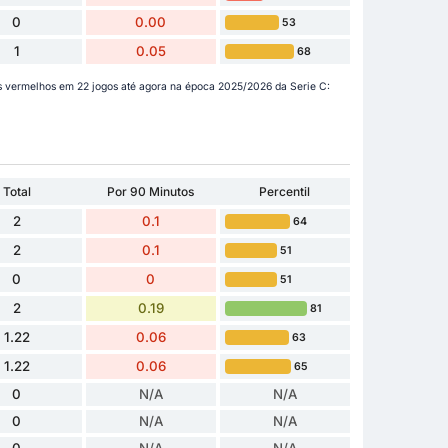
0
0.00
53
1
0.05
68
es vermelhos em 22 jogos até agora na época 2025/2026 da Serie C:
Total
Por 90 Minutos
Percentil
2
0.1
64
2
0.1
51
0
0
51
2
0.19
81
1.22
0.06
63
1.22
0.06
65
0
N/A
N/A
0
N/A
N/A
0
N/A
N/A