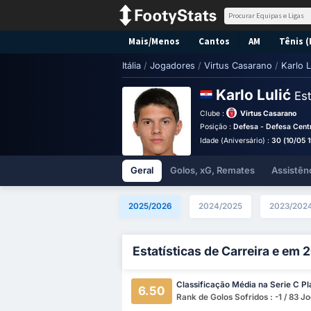
Mais/Menos
Cantos
AM
Tênis (
Itália
/
Jogadores
/
Virtus Casarano
/
Karlo L
Karlo Lulić
Est
Clube :
Virtus Casarano
Posição :
Defesa - Defesa Cent
Idade (Aniversário) :
30 (10/05 
Geral
Golos, xG, Remates
Assistên
2025/2026
2024/2025
2023/202
Estatísticas de Carreira e em
Classificação Média na Serie C Pl
6.50
Rank de Golos Sofridos : -1 / 83 J