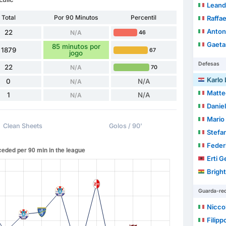
Leand
Total
Por 90 Minutos
Percentil
Raffae
Anton
22
N/A
46
Gaeta
85 minutos por
1879
67
jogo
Defesas
22
N/A
70
Karlo 
0
N/A
N/A
Matte
1
N/A
N/A
Danie
Mario
Clean Sheets
Golos / 90'
Stefa
Feder
Erti G
Brigh
Guarda-re
Nicco
Filipp