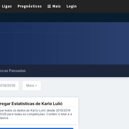
Ligas
Prognósticos
Mais
Login
ocas Passadas
2018/2019
Mais
egar Estatísticas de Karlo Lulić
ue todos os dados do Karlo Lulić desde 2013/2014
2026 para todas as competições. Contém o total e a
época.