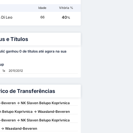
Idade
Vitória %
 Di Leo
40
66
%
us e Títulos
ulić ganhou 0 de títulos até agora na sua
Cup
1x
2011/2012
rico de Transferências
-Beveren -> NK Slaven Belupo Koprivnica
n Belupo Koprivnica -> Waasland-Beveren
-Beveren -> NK Slaven Belupo Koprivnica
 -> Waasland-Beveren