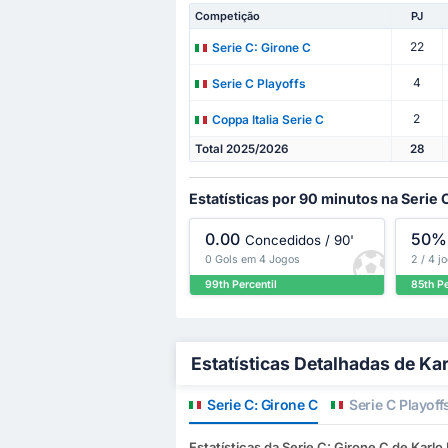
Competição
PJ
22
Serie C: Girone C
4
Serie C Playoffs
2
Coppa Italia Serie C
Total 2025/2026
28
Estatísticas por 90 minutos na Serie 
0.00
50%
Concedidos / 90'
0 Gols em 4 Jogos
2 / 4 j
99th Percentil
85th Pe
Estatísticas Detalhadas de Kar
Serie C: Girone C
Serie C Playoff
Estatísticas da Serie C: Girone C de Karlo 