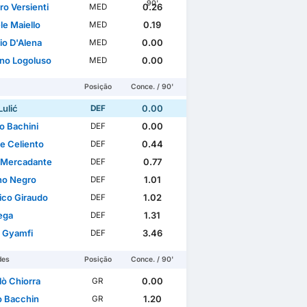
90'
ro Versienti
0.26
MED
le Maiello
0.19
MED
io D'Alena
0.00
MED
no Logoluso
0.00
MED
Posição
Conce. / 90'
Lulić
0.00
DEF
o Bachini
0.00
DEF
le Celiento
0.44
DEF
 Mercadante
0.77
DEF
no Negro
1.01
DEF
ico Giraudo
1.02
DEF
ega
1.31
DEF
t Gyamfi
3.46
DEF
des
Posição
Conce. / 90'
lò Chiorra
0.00
GR
o Bacchin
1.20
GR