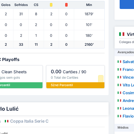
Golos
Sofridos
CS
Min
2
31
8
2
0
1879'
0
0
2
0
0
101'
Vir
0
2
1
0
0
180'
Colegas d
2
33
11
2
0
2160'
Avançados
C Playoffs
Salva
Franc
0.00
Clean Sheets
Cartões / 90
Vince
ogos sem gols
0 Total de Cartões
Vito L
rcentil
52nd Percentil
Cosim
Andre
lo Lulić
Leona
Flavio
s
Coppa Italia Serie C
Médios
Lulić