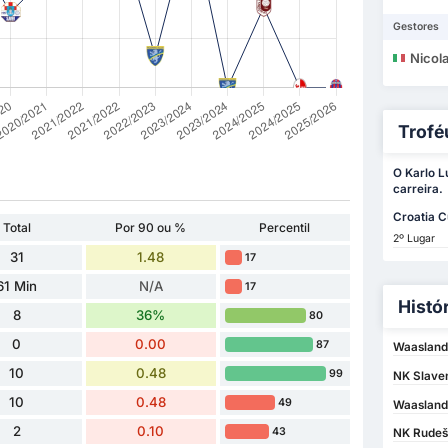
Gestores
Nicola
Trofé
O Karlo L
carreira.
Croatia 
Total
Por 90 ou %
Percentil
2º Lugar
31
1.48
17
61 Min
N/A
17
Histó
8
36%
80
0
0.00
87
Waasland
10
0.48
99
NK Slave
10
0.48
49
Waasland
2
0.10
43
NK Rudeš