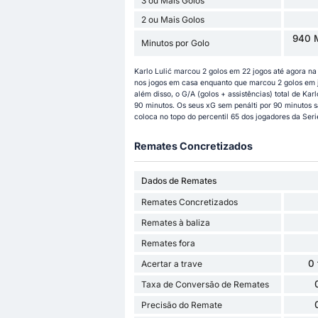
3 ou Mais Golos
2 ou Mais Golos
940 M
Minutos por Golo
Karlo Lulić marcou 2 golos em 22 jogos até agora n
nos jogos em casa enquanto que marcou 2 golos em jog
além disso, o G/A (golos + assistências) total de Karl
90 minutos. Os seus xG sem penálti por 90 minutos sã
coloca no topo do percentil 65 dos jogadores da Seri
Remates Concretizados
Dados de Remates
Remates Concretizados
Remates à baliza
Remates fora
0
Acertar a trave
Taxa de Conversão de Remates
Precisão do Remate