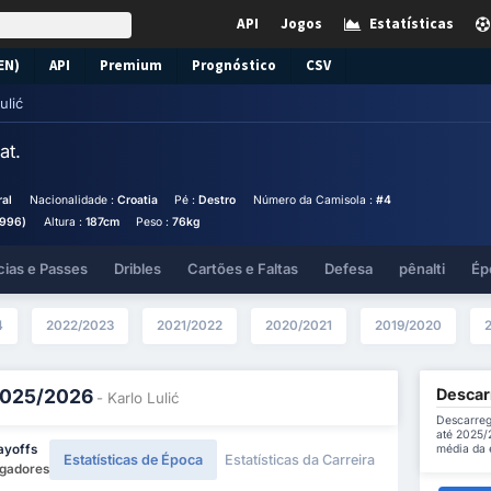
API
Jogos
Estatísticas
EN)
API
Premium
Prognóstico
CSV
ulić
at.
ral
Nacionalidade :
Croatia
Pé :
Destro
Número da Camisola :
#4
1996)
Altura :
187cm
Peso :
76kg
cias e Passes
Dribles
Cartões e Faltas
Defesa
pênalti
Ép
4
2022/2023
2021/2022
2020/2021
2019/2020
Descarr
 2025/2026
- Karlo Lulić
Descarreg
até 2025/
média da 
ayoffs
Estatísticas de Época
Estatísticas da Carreira
ogadores