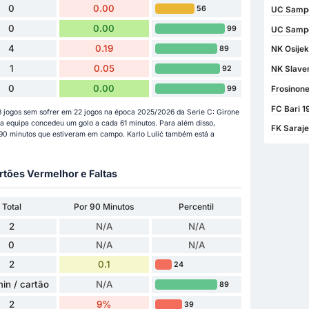
0
0.00
56
UC Sampd
0
0.00
99
UC Sampd
4
0.19
89
NK Osije
1
0.05
92
NK Slaven
0
0.00
99
Frosinone
FC Bari 1
8 jogos sem sofrer em 22 jogos na época 2025/2026 da Serie C: Girone
sua equipa concedeu um golo a cada 61 minutos. Para além disso,
FK Saraje
 90 minutos que estiveram em campo. Karlo Lulić também está a
rtões Vermelhor e Faltas
Total
Por 90 Minutos
Percentil
2
N/A
N/A
0
N/A
N/A
2
0.1
24
in / cartão
N/A
89
2
9%
39