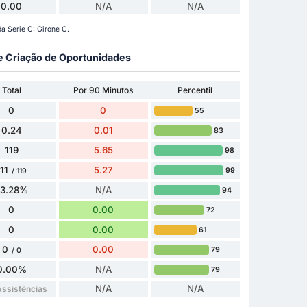
0.00
N/A
N/A
a Serie C: Girone C.
 e Criação de Oportunidades
Total
Por 90 Minutos
Percentil
0
0
55
0.24
0.01
83
119
5.65
98
111
5.27
99
/ 119
93.28%
N/A
94
0
0.00
72
0
0.00
61
0
0.00
79
/ 0
0.00%
N/A
79
N/A
N/A
ssistências