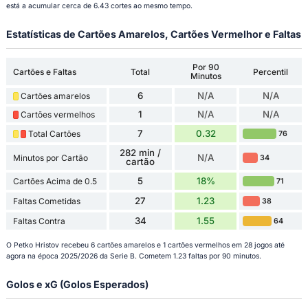
está a acumular cerca de 6.43 cortes ao mesmo tempo.
Estatísticas de Cartões Amarelos, Cartões Vermelhor e Faltas
Por 90
Cartões e Faltas
Total
Percentil
Minutos
6
N/A
N/A
Cartões amarelos
1
N/A
N/A
Cartões vermelhos
7
0.32
Total Cartões
76
282 min /
N/A
Minutos por Cartão
34
cartão
5
18%
Cartões Acima de 0.5
71
27
1.23
Faltas Cometidas
38
34
1.55
Faltas Contra
64
O Petko Hristov recebeu 6 cartões amarelos e 1 cartões vermelhos em 28 jogos até
agora na época 2025/2026 da Serie B. Cometem 1.23 faltas por 90 minutos.
Golos e xG (Golos Esperados)