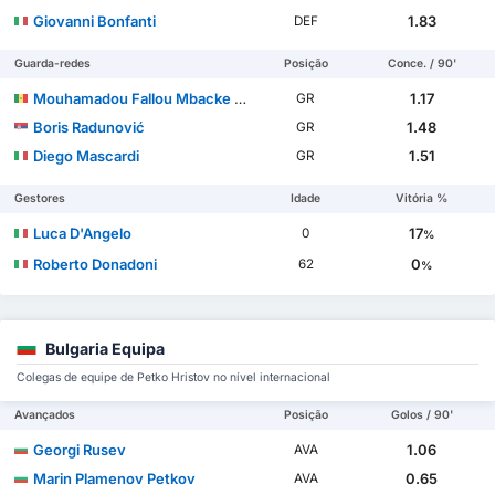
Giovanni Bonfanti
1.83
DEF
Guarda-redes
Posição
Conce. / 90'
Mouhamadou Fallou Mbacke Sarr
1.17
GR
Boris Radunović
1.48
GR
Diego Mascardi
1.51
GR
Gestores
Idade
Vitória %
Luca D'Angelo
17
0
%
Roberto Donadoni
0
62
%
Bulgaria Equipa
Colegas de equipe de Petko Hristov no nível internacional
Avançados
Posição
Golos / 90'
Georgi Rusev
1.06
AVA
Marin Plamenov Petkov
0.65
AVA