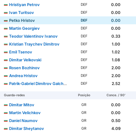
Hristiyan Petrov
0.00
DEF
Ivan Turitsov
0.00
DEF
Petko Hristov
0.00
DEF
Martin Georgiev
0.00
DEF
Teodor Valentinov Ivanov
0.33
DEF
Kristian Traychev Dimitrov
1.00
DEF
Emil Tsenov
1.02
DEF
Dimitar Velkovski
1.08
DEF
Rosen Bozhinov
2.00
DEF
Andrea Hristov
2.00
DEF
Patrik-Gabriel Dimitrov Galchev
2.52
DEF
Guarda-redes
Posição
Conce. / 90'
Dimitar Mitov
0.00
GR
Martin Velichkov
0.00
GR
Daniel Naumov
0.50
GR
Dimitar Sheytanov
4.09
GR