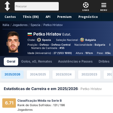
LIGAS
MENU
Cantos
Tênis (EN)
API
Premium
Prognóstico
Itália
/
Jogadores
/
Spezia
/
Petko Hristov
Petko Hristov
Estat.
Clube :
Spezia
Seleção Nacional :
Bulgária
Posição :
Defesa - Defesa Central
Nacionalidade :
Bulgaria
Bir
Número da Camisola :
#55
Idade (Aniversário) :
27 (1/03 1999)
Altura :
191cm
Peso :
85kg
Geral
Golos, xG, Remates
Assistências e Passes
Dribles
2025/2026
2024/2025
2023/2024
2022/2023
202
Estatísticas de Carreira e em 2025/2026
- Petko Hristov
Classificação Média na Serie B
6.71
Rank de Golos Sofridos : 131 / 196
Jogadores