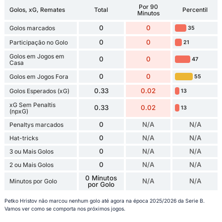
Por 90
Golos, xG, Remates
Total
Percentil
Minutos
0
0
Golos marcados
35
0
0
Participação no Golo
21
Golos em Jogos em
0
0
47
Casa
0
0
Golos em Jogos Fora
55
0.33
0.02
Golos Esperados (xG)
13
xG Sem Penaltis
0.33
0.02
13
(npxG)
0
N/A
N/A
Penaltys marcados
0
N/A
N/A
Hat-tricks
0
N/A
N/A
3 ou Mais Golos
0
N/A
N/A
2 ou Mais Golos
0 Minutos
N/A
N/A
Minutos por Golo
por Golo
Petko Hristov não marcou nenhum golo até agora na época 2025/2026 da Serie B.
Vamos ver como se comporta nos próximos jogos.