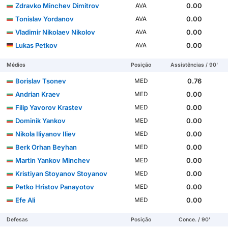
Zdravko Minchev Dimitrov
0.00
AVA
Tonislav Yordanov
0.00
AVA
Vladimir Nikolaev Nikolov
0.00
AVA
Lukas Petkov
0.00
AVA
Médios
Posição
Assistências / 90'
Borislav Tsonev
0.76
MED
Andrian Kraev
0.00
MED
Filip Yavorov Krastev
0.00
MED
Dominik Yankov
0.00
MED
Nikola Iliyanov Iliev
0.00
MED
Berk Orhan Beyhan
0.00
MED
Martin Yankov Minchev
0.00
MED
Kristiyan Stoyanov Stoyanov
0.00
MED
Petko Hristov Panayotov
0.00
MED
Efe Ali
0.00
MED
Defesas
Posição
Conce. / 90'