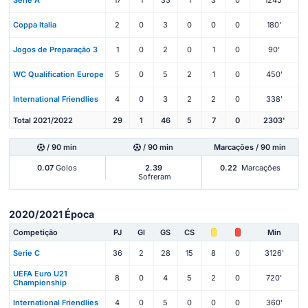
Serie A
17
1
33
1
3
0
1245'
Coppa Italia
2
0
3
0
0
0
180'
Jogos de Preparação 3
1
0
2
0
1
0
90'
WC Qualification Europe
5
0
5
2
1
0
450'
International Friendlies
4
0
3
2
2
0
338'
Total 2021/2022
29
1
46
5
7
0
2303'
/ 90 min
/ 90 min
Marcações / 90 min
0.07
Golos
2.39
0.22
Marcações
Sofreram
2020/2021 Época
Competição
PJ
Gl
GS
CS
Min
Serie C
36
2
28
15
8
0
3126'
UEFA Euro U21
8
0
4
5
2
0
720'
Championship
International Friendlies
4
0
5
0
0
0
360'