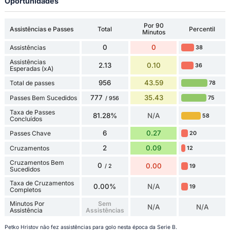
Oportunidades
Por 90
Assistências e Passes
Total
Percentil
Minutos
0
0
Assistências
38
Assistências
2.13
0.10
36
Esperadas (xA)
956
43.59
Total de passes
78
777
35.43
Passes Bem Sucedidos
75
/ 956
Taxa de Passes
81.28%
N/A
58
Concluídos
6
0.27
Passes Chave
20
2
0.09
Cruzamentos
12
Cruzamentos Bem
0
0.00
19
/ 2
Sucedidos
Taxa de Cruzamentos
0.00%
N/A
19
Completos
Minutos Por
Sem
N/A
N/A
Assistência
Assistências
Petko Hristov não fez assistências para golo nesta época da Serie B.