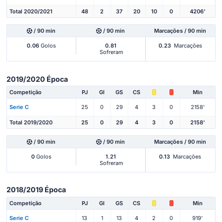
Total 2020/2021
48
2
37
20
10
0
4206'
/ 90 min
/ 90 min
Marcações / 90 min
0.06
Golos
0.81
0.23
Marcações
Sofreram
2019/2020 Época
Competição
PJ
Gl
GS
CS
Min
Serie C
25
0
29
4
3
0
2158'
Total 2019/2020
25
0
29
4
3
0
2158'
/ 90 min
/ 90 min
Marcações / 90 min
0
Golos
1.21
0.13
Marcações
Sofreram
2018/2019 Época
Competição
PJ
Gl
GS
CS
Min
Serie C
13
1
13
4
2
0
919'