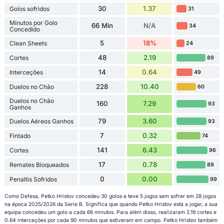
30
1.37
Golos sofridos
31
Minutos por Golo
66 Min
N/A
34
Concedido
5
18%
Clean Sheets
24
48
2.19
Cortes
89
14
0.64
Interceções
49
228
10.40
Duelos no Chão
60
Duelos no Chão
160
7.29
93
Ganhos
79
3.60
Duelos Aéreos Ganhos
93
7
0.32
Fintado
74
141
6.43
Cortes
96
17
0.78
Remates Bloqueados
89
0
0.00
Penaltis Sofridos
99
Como Defesa, Petko Hristov concedeu 30 golos e teve 5 jogos sem sofrer em 28 jogos
na época 2025/2026 da Serie B. Significa que quando Petko Hristov está a jogar, a sua
equipa concedeu um golo a cada 66 minutos. Para além disso, realizaram 2.19 cortes e
0.64 interceções por cada 90 minutos que estiveram em campo. Petko Hristov também