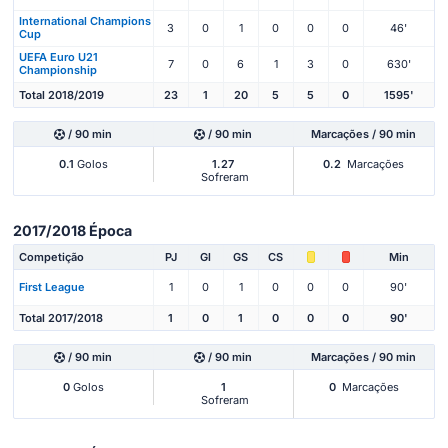
International Champions
3
0
1
0
0
0
46'
Cup
UEFA Euro U21
7
0
6
1
3
0
630'
Championship
Total 2018/2019
23
1
20
5
5
0
1595'
/ 90 min
/ 90 min
Marcações / 90 min
0.1
Golos
1.27
0.2
Marcações
Sofreram
2017/2018 Época
Competição
PJ
Gl
GS
CS
Min
First League
1
0
1
0
0
0
90'
Total 2017/2018
1
0
1
0
0
0
90'
/ 90 min
/ 90 min
Marcações / 90 min
0
Golos
1
0
Marcações
Sofreram