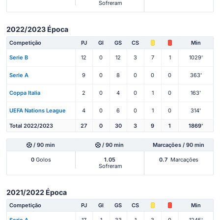
Sofreram
2022/2023 Época
Competição
PJ
Gl
GS
CS
Min
Serie B
12
0
12
3
7
1
1029'
Serie A
9
0
8
0
0
0
363'
Coppa Italia
2
0
4
0
1
0
163'
UEFA Nations League
4
0
6
0
1
0
314'
Total 2022/2023
27
0
30
3
9
1
1869'
/ 90 min
/ 90 min
Marcações / 90 min
0
Golos
1.05
0.7
Marcações
Sofreram
2021/2022 Época
Competição
PJ
Gl
GS
CS
Min