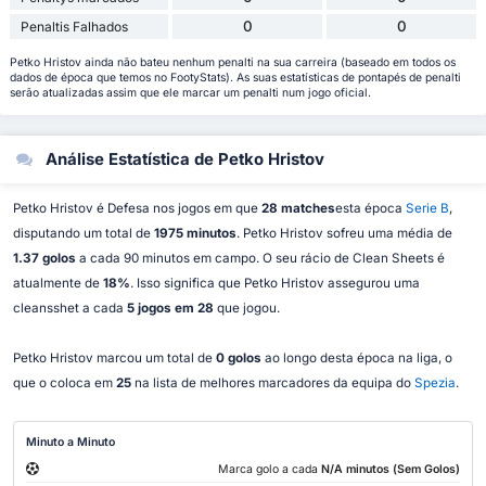
0
0
Penaltis Falhados
Petko Hristov ainda não bateu nenhum penalti na sua carreira (baseado em todos os
dados de época que temos no FootyStats). As suas estatísticas de pontapés de penalti
serão atualizadas assim que ele marcar um penalti num jogo oficial.
Análise Estatística de Petko Hristov
Petko Hristov é Defesa nos jogos em que
28 matches
esta época
Serie B
,
disputando um total de
1975 minutos
. Petko Hristov sofreu uma média de
1.37 golos
a cada 90 minutos em campo. O seu rácio de Clean Sheets é
atualmente de
18%
. Isso significa que Petko Hristov assegurou uma
cleansshet a cada
5 jogos em 28
que jogou.
Petko Hristov marcou um total de
0 golos
ao longo desta época na liga, o
que o coloca em
25
na lista de melhores marcadores da equipa do
Spezia
.
Minuto a Minuto
Marca golo a cada
N/A minutos (Sem Golos)