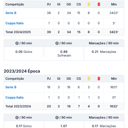
Competição
PJ
Gl
GS
CS
Min
Serie B
38
2
34
15
8
0
3420'
Coppa Italia
1
0
0
0
0
0
3'
Total 2024/2025
39
2
34
15
8
0
3423'
/ 90 min
/ 90 min
Marcações / 90 min
0.05
Golos
0.89
0.21
Marcações
Sofreram
2023/2024 Época
Competição
PJ
Gl
GS
CS
Min
Serie B
19
3
19
6
3
0
1601'
Coppa Italia
1
0
0
1
1
0
31'
Total 2023/2024
20
3
19
7
4
0
1632'
/ 90 min
/ 90 min
Marcações / 90 min
0.17
Golos
1.07
0.17
Marcações