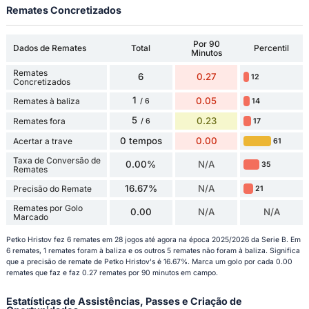
Remates Concretizados
Por 90
Dados de Remates
Total
Percentil
Minutos
Remates
6
0.27
12
Concretizados
1
0.05
Remates à baliza
14
/ 6
5
0.23
Remates fora
17
/ 6
0 tempos
0.00
Acertar a trave
61
Taxa de Conversão de
0.00%
N/A
35
Remates
16.67%
N/A
Precisão do Remate
21
Remates por Golo
0.00
N/A
N/A
Marcado
Petko Hristov fez 6 remates em 28 jogos até agora na época 2025/2026 da Serie B. Em
6 remates, 1 remates foram à baliza e os outros 5 remates não foram à baliza. Significa
que a precisão de remate de Petko Hristov's é 16.67%. Marca um golo por cada 0.00
remates que faz e faz 0.27 remates por 90 minutos em campo.
Estatísticas de Assistências, Passes e Criação de