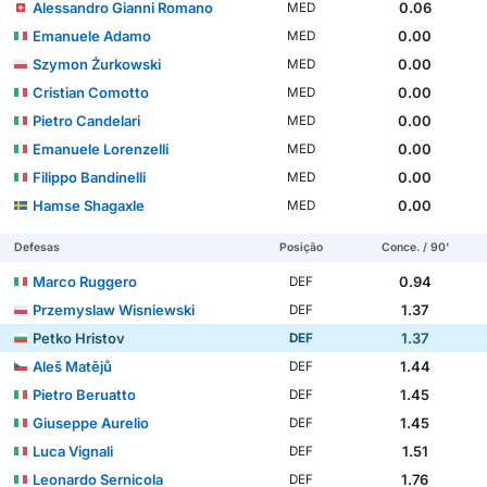
Alessandro Gianni Romano
0.06
MED
Emanuele Adamo
0.00
MED
Szymon Żurkowski
0.00
MED
Cristian Comotto
0.00
MED
Pietro Candelari
0.00
MED
Emanuele Lorenzelli
0.00
MED
Filippo Bandinelli
0.00
MED
Hamse Shagaxle
0.00
MED
Defesas
Posição
Conce. / 90'
Marco Ruggero
0.94
DEF
Przemyslaw Wisniewski
1.37
DEF
Petko Hristov
1.37
DEF
Aleš Matějů
1.44
DEF
Pietro Beruatto
1.45
DEF
Giuseppe Aurelio
1.45
DEF
Luca Vignali
1.51
DEF
Leonardo Sernicola
1.76
DEF