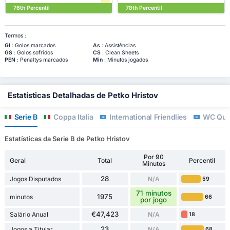
76th Percentil
78th Percentil
Termos :
Gl
: Golos marcados
As
: Assistências
GS
: Golos sofridos
CS
: Clean Sheets
PEN
: Penaltys marcados
Min
: Minutos jogados
Estatísticas Detalhadas de Petko Hristov
Serie B
Coppa Italia
International Friendlies
WC Qual
Estatísticas da Serie B de Petko Hristov
Por 90
Geral
Total
Percentil
Minutos
28
Jogos Disputados
N/A
59
71 minutos
1975
minutos
66
por jogo
€47,423
Salário Anual
N/A
18
23
Jogos a Titular
N/A
68