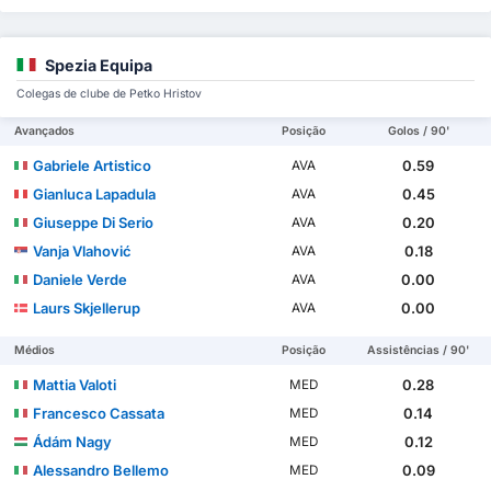
Spezia Equipa
Colegas de clube de Petko Hristov
Avançados
Posição
Golos / 90'
Gabriele Artistico
0.59
AVA
Gianluca Lapadula
0.45
AVA
Giuseppe Di Serio
0.20
AVA
Vanja Vlahović
0.18
AVA
Daniele Verde
0.00
AVA
Laurs Skjellerup
0.00
AVA
Médios
Posição
Assistências / 90'
Mattia Valoti
0.28
MED
Francesco Cassata
0.14
MED
Ádám Nagy
0.12
MED
Alessandro Bellemo
0.09
MED