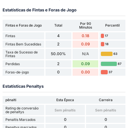
Estatísticas de Fintas e Foras de Jogo
Por 90
Fintas e Foras de Jogo
Total
Percentil
Minutos
4
0.18
Fintas
17
2
0.09
Fintas Bem Sucedidas
18
Taxa de Sucesso de
50.00%
N/A
63
Fintas
2
0.09
Perdidas
87
0
0.00
Foras-de-jogo
37
Estatísticas Penaltys
pênalti
Esta Época
Carreira
Rating de conversão
Sem pênaltis
Sem pênaltis
de penaltys
0
0
Penaltis Marcados
0
0
Penaltys marcados