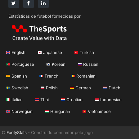
Estatísticas de futebol fornecidas por
English
Japanese
Turkish
Portuguese
Korean
Russian
Spanish
French
Romanian
Swedish
Polish
German
Dutch
Italian
Thai
Croatian
Indonesian
Norwegian
Hungarian
Vietnamese
©
FootyStats
- Construído com amor pelo jogo