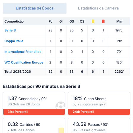
Estatísticas de Época
Estatísticas da Carreira
Competição
PJ
Gl
GS
CS
Min
Serie B
28
0
30
5
6
1
1975'
Coppa Italia
1
0
0
0
0
0
28'
International Friendlies
1
0
0
1
0
0
79'
WC Qualification Europe
2
0
8
0
0
0
180'
Total 2025/2026
32
0
38
6
6
1
2262'
Estatísticas por 90 minutos na Serie B
1.37
18%
Concedidos / 90'
Clean Sheets
30 Gols em 28 Jogos
5 / 28 jogos sem gols
31st Percentil
24th Percentil
0.32
43.59
Cartões / 90
Passes / 90'
7 Total de Cartões
956 Passes gravados