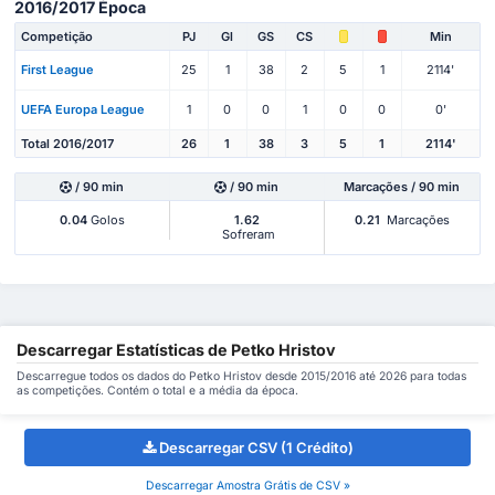
2016/2017 Época
Competição
PJ
Gl
GS
CS
Min
First League
25
1
38
2
5
1
2114'
UEFA Europa League
1
0
0
1
0
0
0'
Total 2016/2017
26
1
38
3
5
1
2114'
/ 90 min
/ 90 min
Marcações / 90 min
0.04
Golos
1.62
0.21
Marcações
Sofreram
Descarregar Estatísticas de Petko Hristov
Descarregue todos os dados do Petko Hristov desde 2015/2016 até 2026 para todas
as competições. Contém o total e a média da época.
Descarregar CSV (1 Crédito)
Descarregar Amostra Grátis de CSV »