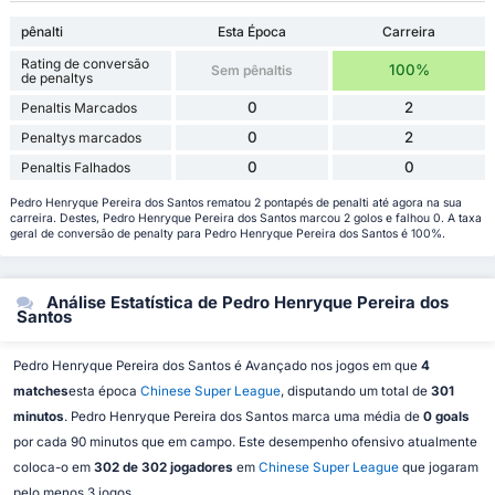
pênalti
Esta Época
Carreira
Rating de conversão
100%
Sem pênaltis
de penaltys
0
2
Penaltis Marcados
0
2
Penaltys marcados
0
0
Penaltis Falhados
Pedro Henryque Pereira dos Santos rematou 2 pontapés de penalti até agora na sua
carreira. Destes, Pedro Henryque Pereira dos Santos marcou 2 golos e falhou 0. A taxa
geral de conversão de penalty para Pedro Henryque Pereira dos Santos é 100%.
Análise Estatística de Pedro Henryque Pereira dos
Santos
Pedro Henryque Pereira dos Santos é Avançado nos jogos em que
4
matches
esta época
Chinese Super League
, disputando um total de
301
minutos
. Pedro Henryque Pereira dos Santos marca uma média de
0 goals
por cada 90 minutos que em campo. Este desempenho ofensivo atualmente
coloca-o em
302 de 302 jogadores
em
Chinese Super League
que jogaram
pelo menos 3 jogos.