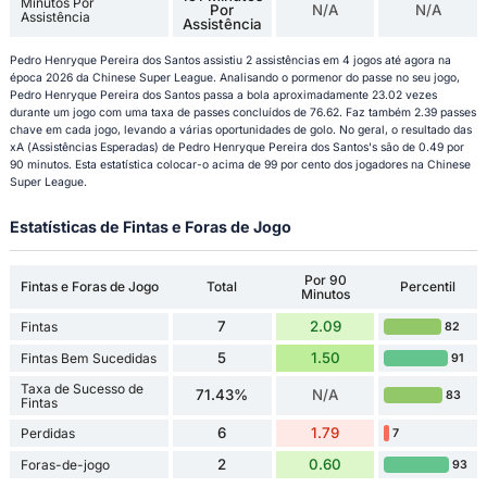
Minutos Por
Por
N/A
N/A
Assistência
Assistência
Pedro Henryque Pereira dos Santos assistiu 2 assistências em 4 jogos até agora na
época 2026 da Chinese Super League. Analisando o pormenor do passe no seu jogo,
Pedro Henryque Pereira dos Santos passa a bola aproximadamente 23.02 vezes
durante um jogo com uma taxa de passes concluídos de 76.62. Faz também 2.39 passes
chave em cada jogo, levando a várias oportunidades de golo. No geral, o resultado das
xA (Assistências Esperadas) de Pedro Henryque Pereira dos Santos's são de 0.49 por
90 minutos. Esta estatística colocar-o acima de 99 por cento dos jogadores na Chinese
Super League.
Estatísticas de Fintas e Foras de Jogo
Por 90
Fintas e Foras de Jogo
Total
Percentil
Minutos
7
2.09
Fintas
82
5
1.50
Fintas Bem Sucedidas
91
Taxa de Sucesso de
71.43%
N/A
83
Fintas
6
1.79
Perdidas
7
2
0.60
Foras-de-jogo
93