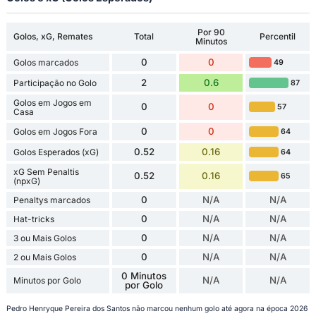
Por 90
Golos, xG, Remates
Total
Percentil
Minutos
0
0
Golos marcados
49
2
0.6
Participação no Golo
87
Golos em Jogos em
0
0
57
Casa
0
0
Golos em Jogos Fora
64
0.52
0.16
Golos Esperados (xG)
64
xG Sem Penaltis
0.52
0.16
65
(npxG)
0
N/A
N/A
Penaltys marcados
0
N/A
N/A
Hat-tricks
0
N/A
N/A
3 ou Mais Golos
0
N/A
N/A
2 ou Mais Golos
0 Minutos
N/A
N/A
Minutos por Golo
por Golo
Pedro Henryque Pereira dos Santos não marcou nenhum golo até agora na época 2026