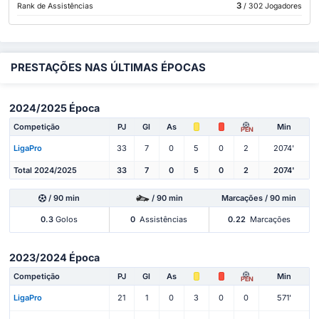
3
Rank de Assistências
/ 302 Jogadores
PRESTAÇÕES NAS ÚLTIMAS ÉPOCAS
2024/2025 Época
Competição
PJ
Gl
As
Min
PEN
LigaPro
33
7
0
5
0
2
2074'
Total 2024/2025
33
7
0
5
0
2
2074'
/ 90 min
/ 90 min
Marcações / 90 min
0.3
Golos
0
Assistências
0.22
Marcações
2023/2024 Época
Competição
PJ
Gl
As
Min
PEN
LigaPro
21
1
0
3
0
0
571'