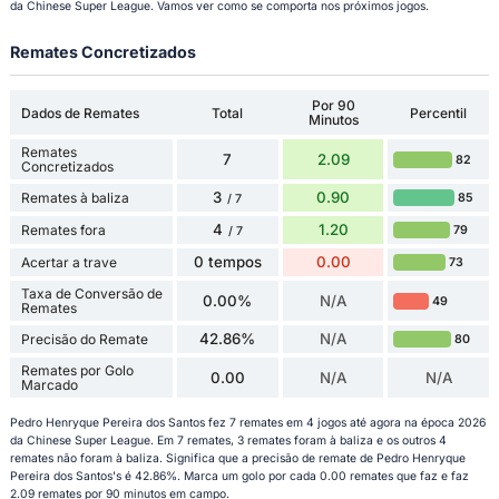
da Chinese Super League. Vamos ver como se comporta nos próximos jogos.
Remates Concretizados
Por 90
Dados de Remates
Total
Percentil
Minutos
Remates
7
2.09
82
Concretizados
3
0.90
Remates à baliza
85
/ 7
4
1.20
Remates fora
79
/ 7
0 tempos
0.00
Acertar a trave
73
Taxa de Conversão de
0.00%
N/A
49
Remates
42.86%
N/A
Precisão do Remate
80
Remates por Golo
0.00
N/A
N/A
Marcado
Pedro Henryque Pereira dos Santos fez 7 remates em 4 jogos até agora na época 2026
da Chinese Super League. Em 7 remates, 3 remates foram à baliza e os outros 4
remates não foram à baliza. Significa que a precisão de remate de Pedro Henryque
Pereira dos Santos's é 42.86%. Marca um golo por cada 0.00 remates que faz e faz
2.09 remates por 90 minutos em campo.