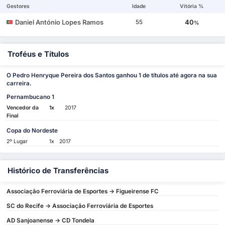
Gestores
Idade
Vitória %
Daniel António Lopes Ramos
40
55
%
Troféus e Títulos
O Pedro Henryque Pereira dos Santos ganhou 1 de títulos até agora na sua
carreira.
Pernambucano 1
Vencedor da
1x
2017
Final
Copa do Nordeste
2º Lugar
1x
2017
Histórico de Transferências
Associação Ferroviária de Esportes -> Figueirense FC
SC do Recife -> Associação Ferroviária de Esportes
AD Sanjoanense -> CD Tondela