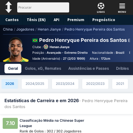
LIGAS
MENU
Cantos
Tênis (EN)
API
Premium
Prognóstico
China
/
Jogadores
/
Henan Jianye
/
Pedro Henryque Pereira dos Santos
Pedro Henryque Pereira dos Santos
Es
Clube :
Henan Jianye
Posição :
Avançado - Extremo Direito
Nacionalidade :
Brazil
Bi
Idade (Aniversário) :
27 (2/03 1999)
Altura :
172cm
Geral
Golos, xG, Remates
Assistências e Passes
Dribles
2026
2024/2025
2023/2024
2022/2023
2021
Estatísticas de Carreira e em 2026
- Pedro Henryque Pereira
dos Santos
Classificação Média na Chinese Super
7.10
League
Rank de Golos : 302 / 302 Jogadores