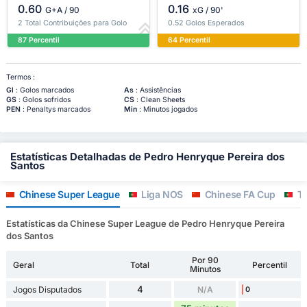
0.60
0.16
G+A / 90
xG / 90'
2 Total Contribuições para Golo
0.52 Golos Esperados
87 Percentil
64 Percentil
Termos :
Gl
: Golos marcados
As
: Assistências
GS
: Golos sofridos
CS
: Clean Sheets
PEN
: Penaltys marcados
Min
: Minutos jogados
Estatísticas Detalhadas de Pedro Henryque Pereira dos
Santos
Chinese Super League
Liga NOS
Chinese FA Cup
Ta
Estatísticas da Chinese Super League de Pedro Henryque Pereira
dos Santos
Por 90
Geral
Total
Percentil
Minutos
4
Jogos Disputados
N/A
0