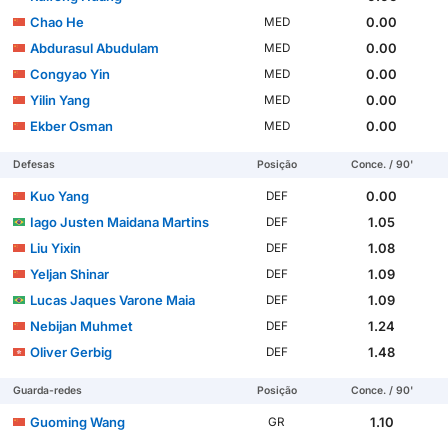
Chao He
0.00
MED
Abdurasul Abudulam
0.00
MED
Congyao Yin
0.00
MED
Yilin Yang
0.00
MED
Ekber Osman
0.00
MED
Defesas
Posição
Conce. / 90'
Kuo Yang
0.00
DEF
Iago Justen Maidana Martins
1.05
DEF
Liu Yixin
1.08
DEF
Yeljan Shinar
1.09
DEF
Lucas Jaques Varone Maia
1.09
DEF
Nebijan Muhmet
1.24
DEF
Oliver Gerbig
1.48
DEF
Guarda-redes
Posição
Conce. / 90'
Guoming Wang
1.10
GR