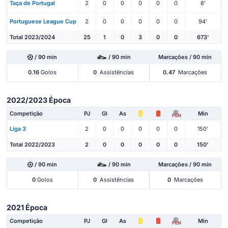
Taça de Portugal
2
0
0
0
0
0
8'
Portuguese League Cup
2
0
0
0
0
0
94'
Total 2023/2024
25
1
0
3
0
0
673'
/ 90 min
/ 90 min
Marcações / 90 min
0.16
Golos
0
Assistências
0.47
Marcações
2022/2023 Época
Competição
PJ
Gl
As
Min
PEN
Liga 3
2
0
0
0
0
0
150'
Total 2022/2023
2
0
0
0
0
0
150'
/ 90 min
/ 90 min
Marcações / 90 min
0
Golos
0
Assistências
0
Marcações
2021 Época
Competição
PJ
Gl
As
Min
PEN