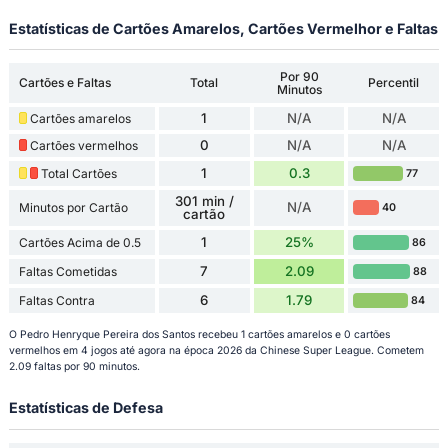
Estatísticas de Cartões Amarelos, Cartões Vermelhor e Faltas
Por 90
Cartões e Faltas
Total
Percentil
Minutos
1
N/A
N/A
Cartões amarelos
0
N/A
N/A
Cartões vermelhos
1
0.3
Total Cartões
77
301 min /
N/A
Minutos por Cartão
40
cartão
1
25%
Cartões Acima de 0.5
86
7
2.09
Faltas Cometidas
88
6
1.79
Faltas Contra
84
O Pedro Henryque Pereira dos Santos recebeu 1 cartões amarelos e 0 cartões
vermelhos em 4 jogos até agora na época 2026 da Chinese Super League. Cometem
2.09 faltas por 90 minutos.
Estatísticas de Defesa