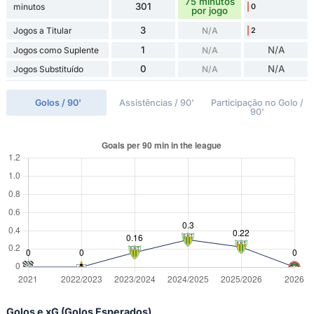
75 minutos
301
minutos
0
por jogo
3
Jogos a Titular
N/A
2
1
N/A
Jogos como Suplente
N/A
0
N/A
Jogos Substituído
N/A
Golos / 90'
Assistências / 90'
Participação no Golo /
90'
Golos e xG (Golos Esperados)