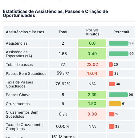
Estatísticas de Assistências, Passes e Criação de
Oportunidades
Por 90
Assistências e Passes
Total
Percentil
Minutos
2
0.6
Assistências
99
Assistências
1.65
0.49
99
Esperadas (xA)
77
23.02
Total de passes
20
59
17.64
Passes Bem Sucedidos
23
/ 77
Taxa de Passes
76.62%
N/A
30
Concluídos
8
2.39
Passes Chave
96
5
1.50
Cruzamentos
61
Cruzamentos Bem
0
0.00
28
/ 5
Sucedidos
Taxa de Cruzamentos
0.00%
N/A
28
Completos
151 Minutos