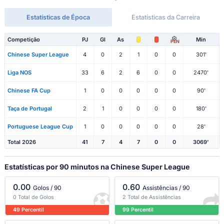
Estatísticas de Época
Estatísticas da Carreira
Competição
PJ
Gl
As
Min
PEN
Chinese Super League
4
0
2
1
0
0
301'
Liga NOS
33
6
2
6
0
0
2470'
Chinese FA Cup
1
0
0
0
0
0
90'
Taça de Portugal
2
1
0
0
0
0
180'
Portuguese League Cup
1
0
0
0
0
0
28'
Total 2026
41
7
4
7
0
0
3069'
Estatísticas por 90 minutos na Chinese Super League
0.00
0.60
Golos / 90
Assistências / 90
0 Total de Golos
2 Total de Assistências
49 Percentil
99 Percentil