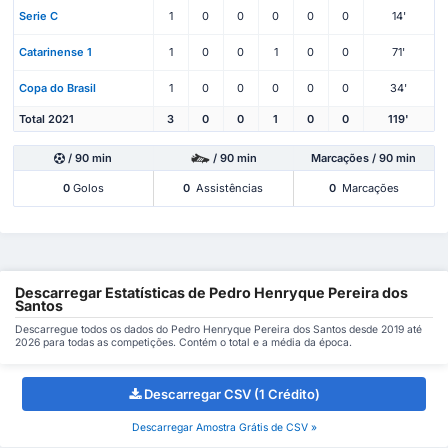
Serie C
1
0
0
0
0
0
14'
Catarinense 1
1
0
0
1
0
0
71'
Copa do Brasil
1
0
0
0
0
0
34'
Total 2021
3
0
0
1
0
0
119'
/ 90 min
/ 90 min
Marcações / 90 min
0
Golos
0
Assistências
0
Marcações
Descarregar Estatísticas de Pedro Henryque Pereira dos
Santos
Descarregue todos os dados do Pedro Henryque Pereira dos Santos desde 2019 até
2026 para todas as competições. Contém o total e a média da época.
Descarregar CSV (1 Crédito)
Descarregar Amostra Grátis de CSV »