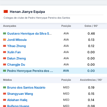
Henan Jianye Equipa
Colegas de clube de Pedro Henryque Pereira dos Santos
Avançados
Posição
Golos / 90'
Gustavo Henrique da Silva Sousa
0.46
AVA
Jordi Mboula
0.13
AVA
Yihao Zhong
0.12
AVA
Xulin Fan
0.00
AVA
Dalun Zheng
0.00
AVA
Changjie Du
0.00
AVA
Pedro Henryque Pereira dos Santos
0.00
AVA
Médios
Posição
Assistências / 90'
Bruno dos Santos Nazário
0.19
MED
Shangyuan Wang
0.15
MED
Ablahan Haliq
0.14
MED
Ruifeng Huang
0.06
MED