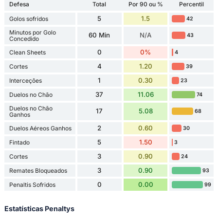
Defesa
Total
Por 90 ou %
Percentil
5
1.5
Golos sofridos
42
Minutos por Golo
60 Min
N/A
43
Concedido
0
0%
Clean Sheets
4
4
1.20
Cortes
39
1
0.30
Interceções
23
37
11.06
Duelos no Chão
74
Duelos no Chão
17
5.08
68
Ganhos
2
0.60
Duelos Aéreos Ganhos
30
5
1.50
Fintado
3
3
0.90
Cortes
24
3
0.90
Remates Bloqueados
93
0
0.00
Penaltis Sofridos
99
Estatísticas Penaltys