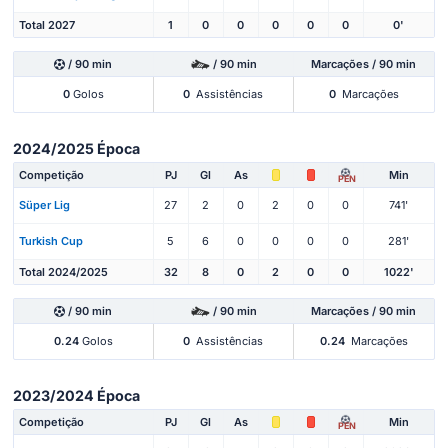
Total 2027
1
0
0
0
0
0
0'
/ 90 min
/ 90 min
Marcações / 90 min
0
Golos
0
Assistências
0
Marcações
2024/2025 Época
Competição
PJ
Gl
As
Min
PEN
Süper Lig
27
2
0
2
0
0
741'
Turkish Cup
5
6
0
0
0
0
281'
Total 2024/2025
32
8
0
2
0
0
1022'
/ 90 min
/ 90 min
Marcações / 90 min
0.24
Golos
0
Assistências
0.24
Marcações
2023/2024 Época
Competição
PJ
Gl
As
Min
PEN