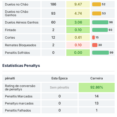
186
9.47
Duelos no Chão
52
Duelos no Chão
93
4.74
53
Ganhos
60
3.06
Duelos Aéreos Ganhos
96
2
0.10
Fintado
93
12
0.61
Cortes
15
2
0.10
Remates Bloqueados
30
0
0.00
Penaltis Sofridos
99
Estatísticas Penaltys
pênalti
Esta Época
Carreira
Rating de conversão
92.86%
Sem pênaltis
de penaltys
0
14
Penaltis Marcados
0
13
Penaltys marcados
0
1
Penaltis Falhados