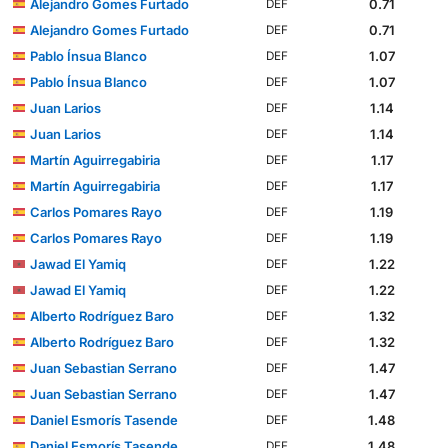
Alejandro Gomes Furtado
0.71
DEF
Alejandro Gomes Furtado
0.71
DEF
Pablo Ínsua Blanco
1.07
DEF
Pablo Ínsua Blanco
1.07
DEF
Juan Larios
1.14
DEF
Juan Larios
1.14
DEF
Martín Aguirregabiria
1.17
DEF
Martín Aguirregabiria
1.17
DEF
Carlos Pomares Rayo
1.19
DEF
Carlos Pomares Rayo
1.19
DEF
Jawad El Yamiq
1.22
DEF
Jawad El Yamiq
1.22
DEF
Alberto Rodríguez Baro
1.32
DEF
Alberto Rodríguez Baro
1.32
DEF
Juan Sebastian Serrano
1.47
DEF
Juan Sebastian Serrano
1.47
DEF
Daniel Esmorís Tasende
1.48
DEF
Daniel Esmorís Tasende
1.48
DEF