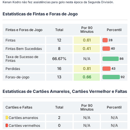
Kenan Kodro não fez assistências para golo nesta época da Segunda División.
Estatísticas de Fintas e Foras de Jogo
Por 90
Fintas e Foras de Jogo
Total
Percentil
Minutos
12
0.61
Fintas
28
8
0.41
Fintas Bem Sucedidas
40
Taxa de Sucesso de
66.67%
N/A
86
Fintas
16
0.81
Perdidas
43
13
0.66
Foras-de-jogo
92
Estatísticas de Cartões Amarelos, Cartões Vermelhor e Faltas
Por 90
Cartões e Faltas
Total
Percentil
Minutos
2
N/A
N/A
Cartões amarelos
0
N/A
N/A
Cartões vermelhos