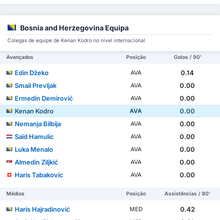
Bosnia and Herzegovina Equipa
Colegas de equipe de Kenan Kodro no nível internacional
Avançados
Posição
Golos / 90'
Edin Džeko
0.14
AVA
Smail Prevljak
0.00
AVA
Ermedin Demirović
0.00
AVA
Kenan Kodro
0.00
AVA
Nemanja Bilbija
0.00
AVA
Saïd Hamulic
0.00
AVA
Luka Menalo
0.00
AVA
Almedin Ziljkić
0.00
AVA
Haris Tabakovic
0.00
AVA
Médios
Posição
Assistências / 90'
Haris Hajradinović
0.42
MED