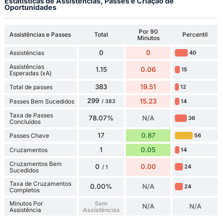
Estatísticas de Assistências, Passes e Criação de
Oportunidades
Por 90
Assistências e Passes
Total
Percentil
Minutos
0
0
Assistências
40
Assistências
1.15
0.06
15
Esperadas (xA)
383
19.51
Total de passes
12
299
15.23
Passes Bem Sucedidos
14
/ 383
Taxa de Passes
78.07%
N/A
36
Concluídos
17
0.87
Passes Chave
56
1
0.05
Cruzamentos
14
Cruzamentos Bem
0
0.00
24
/ 1
Sucedidos
Taxa de Cruzamentos
0.00%
N/A
24
Completos
Minutos Por
Sem
N/A
N/A
Assistência
Assistências