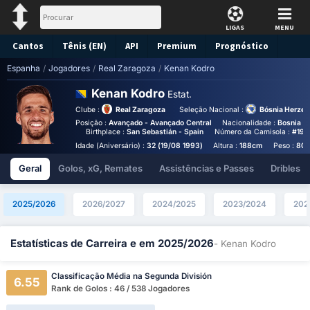
LIGAS
MENU
Cantos
Tênis (EN)
API
Premium
Prognóstico
Espanha
/
Jogadores
/
Real Zaragoza
/
Kenan Kodro
Kenan Kodro
Estat.
Clube :
Real Zaragoza
Seleção Nacional :
Bósnia Herzeg
Posição :
Avançado - Avançado Central
Nacionalidade :
Bosnia a
Birthplace :
San Sebastián - Spain
Número da Camisola :
#19
Idade (Aniversário) :
32 (19/08 1993)
Altura :
188cm
Peso :
80
Geral
Golos, xG, Remates
Assistências e Passes
Dribles
2025/2026
2026/2027
2024/2025
2023/2024
202
Estatísticas de Carreira e em 2025/2026
- Kenan Kodro
Classificação Média na Segunda División
6.55
Rank de Golos : 46 / 538 Jogadores