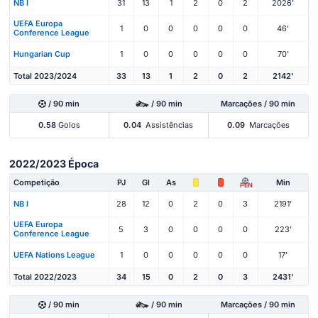
NB I
31
13
1
2
0
2
2026'
UEFA Europa
1
0
0
0
0
0
46'
Conference League
Hungarian Cup
1
0
0
0
0
0
70'
Total 2023/2024
33
13
1
2
0
2
2142'
/ 90 min
/ 90 min
Marcações / 90 min
0.58
Golos
0.04
Assistências
0.09
Marcações
2022/2023 Época
Competição
PJ
Gl
As
Min
PEN
NB I
28
12
0
2
0
3
2191'
UEFA Europa
5
3
0
0
0
0
223'
Conference League
UEFA Nations League
1
0
0
0
0
0
17'
Total 2022/2023
34
15
0
2
0
3
2431'
/ 90 min
/ 90 min
Marcações / 90 min