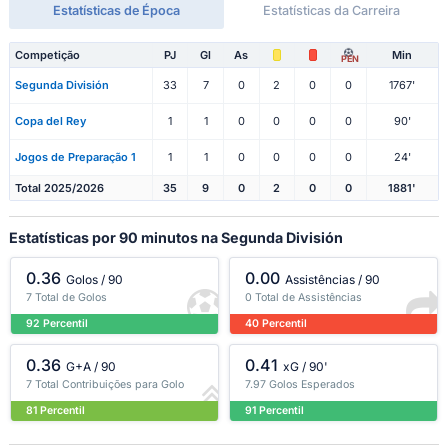
Estatísticas de Época
Estatísticas da Carreira
Competição
PJ
Gl
As
Min
PEN
Segunda División
33
7
0
2
0
0
1767'
Copa del Rey
1
1
0
0
0
0
90'
Jogos de Preparação 1
1
1
0
0
0
0
24'
Total 2025/2026
35
9
0
2
0
0
1881'
Estatísticas por 90 minutos na Segunda División
0.36
0.00
Golos / 90
Assistências / 90
7 Total de Golos
0 Total de Assistências
92 Percentil
40 Percentil
0.36
0.41
G+A / 90
xG / 90'
7 Total Contribuições para Golo
7.97 Golos Esperados
81 Percentil
91 Percentil