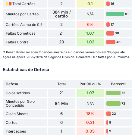
2
0.1
Total Cartões
16
884 min /
N/A
Minutos por Cartão
91
cartão
2
6%
Cartões Acima de 0.5
17
21
1.07
Faltas Cometidas
38
20
1.02
Faltas Contra
46
O Kenan Kodro recebeu 2 cartões amarelos e 0 cartões vermelhos em 33 jogos até
agora na época 2025/2026 da Segunda División. Cometem 1.07 faltas por 90 minutos.
Estatísticas de Defesa
Defesa
Total
Por 90 ou %
Percentil
21
1.07
Golos sofridos
72
Minutos por Golo
84 Min
N/A
72
Concedido
6
18%
Clean Sheets
22
6
0.31
Cortes
8
1
0.05
Interceções
9