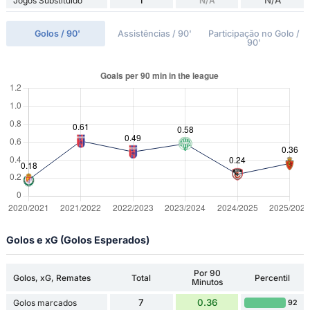
1
N/A
Jogos Substituído
N/A
Golos / 90'
Assistências / 90'
Participação no Golo /
90'
Golos e xG (Golos Esperados)
Por 90
Golos, xG, Remates
Total
Percentil
Minutos
7
0.36
Golos marcados
92