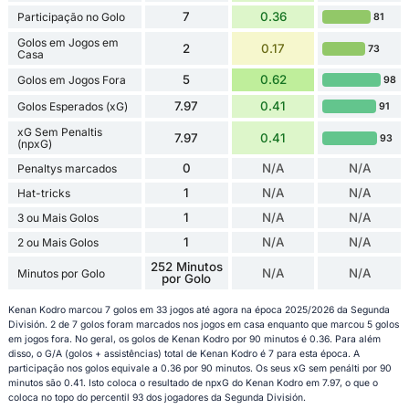
7
0.36
Participação no Golo
81
Golos em Jogos em
2
0.17
73
Casa
5
0.62
Golos em Jogos Fora
98
7.97
0.41
Golos Esperados (xG)
91
xG Sem Penaltis
7.97
0.41
93
(npxG)
0
N/A
N/A
Penaltys marcados
1
N/A
N/A
Hat-tricks
1
N/A
N/A
3 ou Mais Golos
1
N/A
N/A
2 ou Mais Golos
252 Minutos
N/A
N/A
Minutos por Golo
por Golo
Kenan Kodro marcou 7 golos em 33 jogos até agora na época 2025/2026 da Segunda
División. 2 de 7 golos foram marcados nos jogos em casa enquanto que marcou 5 golos
em jogos fora. No geral, os golos de Kenan Kodro por 90 minutos é 0.36. Para além
disso, o G/A (golos + assistências) total de Kenan Kodro é 7 para esta época. A
participação nos golos equivale a 0.36 por 90 minutos. Os seus xG sem penálti por 90
minutos são 0.41. Isto coloca o resultado de npxG do Kenan Kodro em 7.97, o que o
coloca no topo do percentil 93 dos jogadores da Segunda División.