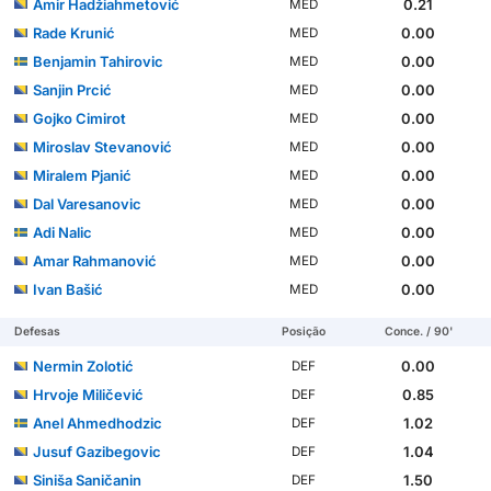
Amir Hadžiahmetović
0.21
MED
Rade Krunić
0.00
MED
Benjamin Tahirovic
0.00
MED
Sanjin Prcić
0.00
MED
Gojko Cimirot
0.00
MED
Miroslav Stevanović
0.00
MED
Miralem Pjanić
0.00
MED
Dal Varesanovic
0.00
MED
Adi Nalic
0.00
MED
Amar Rahmanović
0.00
MED
Ivan Bašić
0.00
MED
Defesas
Posição
Conce. / 90'
Nermin Zolotić
0.00
DEF
Hrvoje Miličević
0.85
DEF
Anel Ahmedhodzic
1.02
DEF
Jusuf Gazibegovic
1.04
DEF
Siniša Saničanin
1.50
DEF