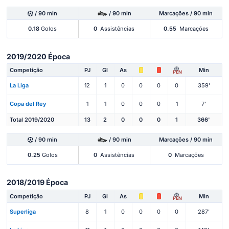
/ 90 min
/ 90 min
Marcações / 90 min
0.18
Golos
0
Assistências
0.55
Marcações
2019/2020 Época
Competição
PJ
Gl
As
Min
PEN
La Liga
12
1
0
0
0
0
359'
Copa del Rey
1
1
0
0
0
1
7'
Total 2019/2020
13
2
0
0
0
1
366'
/ 90 min
/ 90 min
Marcações / 90 min
0.25
Golos
0
Assistências
0
Marcações
2018/2019 Época
Competição
PJ
Gl
As
Min
PEN
Superliga
8
1
0
0
0
0
287'