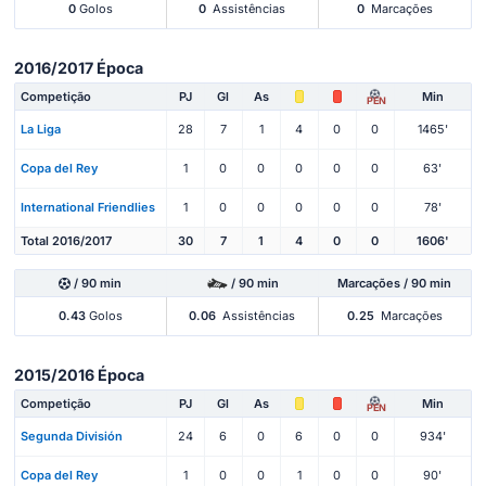
0
Golos
0
Assistências
0
Marcações
2016/2017 Época
Competição
PJ
Gl
As
Min
PEN
La Liga
28
7
1
4
0
0
1465'
Copa del Rey
1
0
0
0
0
0
63'
International Friendlies
1
0
0
0
0
0
78'
Total 2016/2017
30
7
1
4
0
0
1606'
/ 90 min
/ 90 min
Marcações / 90 min
0.43
Golos
0.06
Assistências
0.25
Marcações
2015/2016 Época
Competição
PJ
Gl
As
Min
PEN
Segunda División
24
6
0
6
0
0
934'
Copa del Rey
1
0
0
1
0
0
90'