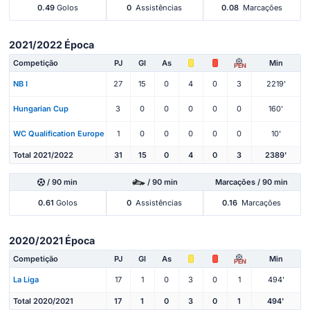
0.49
Golos
0
Assistências
0.08
Marcações
2021/2022 Época
Competição
PJ
Gl
As
Min
PEN
NB I
27
15
0
4
0
3
2219'
Hungarian Cup
3
0
0
0
0
0
160'
WC Qualification Europe
1
0
0
0
0
0
10'
Total 2021/2022
31
15
0
4
0
3
2389'
/ 90 min
/ 90 min
Marcações / 90 min
0.61
Golos
0
Assistências
0.16
Marcações
2020/2021 Época
Competição
PJ
Gl
As
Min
PEN
La Liga
17
1
0
3
0
1
494'
Total 2020/2021
17
1
0
3
0
1
494'