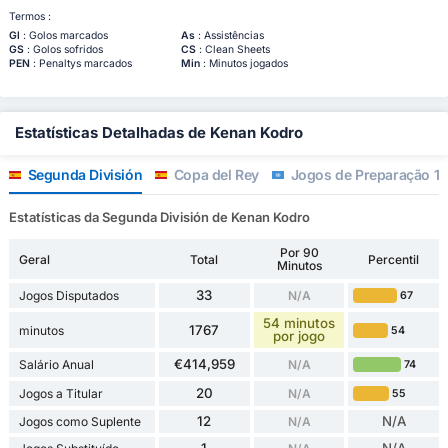
Termos :
Gl
: Golos marcados
As
: Assistências
GS
: Golos sofridos
CS
: Clean Sheets
PEN
: Penaltys marcados
Min
: Minutos jogados
Estatísticas Detalhadas de Kenan Kodro
Segunda División
Copa del Rey
Jogos de Preparação 1
Estatísticas da Segunda División de Kenan Kodro
Por 90
Geral
Total
Percentil
Minutos
33
Jogos Disputados
N/A
67
54 minutos
1767
minutos
54
por jogo
€414,959
Salário Anual
N/A
74
20
Jogos a Titular
N/A
55
12
N/A
Jogos como Suplente
N/A