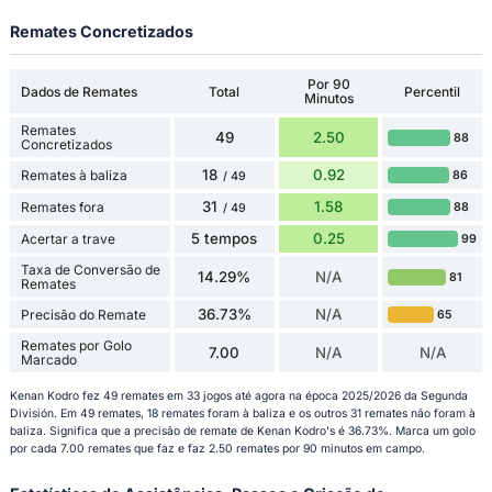
Remates Concretizados
Por 90
Dados de Remates
Total
Percentil
Minutos
Remates
49
2.50
88
Concretizados
18
0.92
Remates à baliza
86
/ 49
31
1.58
Remates fora
88
/ 49
5 tempos
0.25
Acertar a trave
99
Taxa de Conversão de
14.29%
N/A
81
Remates
36.73%
N/A
Precisão do Remate
65
Remates por Golo
7.00
N/A
N/A
Marcado
Kenan Kodro fez 49 remates em 33 jogos até agora na época 2025/2026 da Segunda
División. Em 49 remates, 18 remates foram à baliza e os outros 31 remates não foram à
baliza. Significa que a precisão de remate de Kenan Kodro's é 36.73%. Marca um golo
por cada 7.00 remates que faz e faz 2.50 remates por 90 minutos em campo.