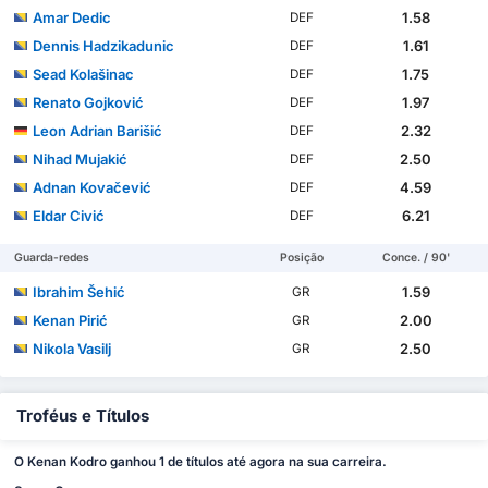
Amar Dedic
1.58
DEF
Dennis Hadzikadunic
1.61
DEF
Sead Kolašinac
1.75
DEF
Renato Gojković
1.97
DEF
Leon Adrian Barišić
2.32
DEF
Nihad Mujakić
2.50
DEF
Adnan Kovačević
4.59
DEF
Eldar Civić
6.21
DEF
Guarda-redes
Posição
Conce. / 90'
Ibrahim Šehić
1.59
GR
Kenan Pirić
2.00
GR
Nikola Vasilj
2.50
GR
Troféus e Títulos
O Kenan Kodro ganhou 1 de títulos até agora na sua carreira.