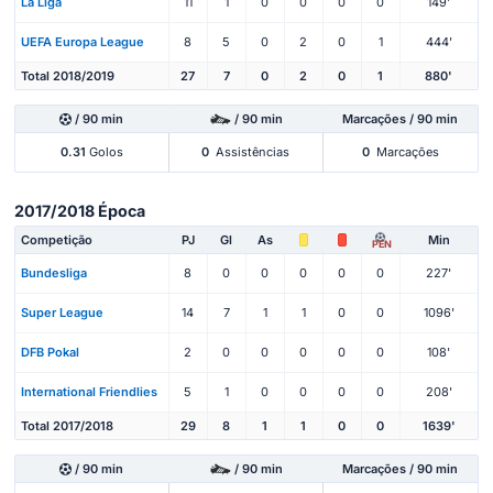
La Liga
11
1
0
0
0
0
149'
UEFA Europa League
8
5
0
2
0
1
444'
Total 2018/2019
27
7
0
2
0
1
880'
/ 90 min
/ 90 min
Marcações / 90 min
0.31
Golos
0
Assistências
0
Marcações
2017/2018 Época
Competição
PJ
Gl
As
Min
PEN
Bundesliga
8
0
0
0
0
0
227'
Super League
14
7
1
1
0
0
1096'
DFB Pokal
2
0
0
0
0
0
108'
International Friendlies
5
1
0
0
0
0
208'
Total 2017/2018
29
8
1
1
0
0
1639'
/ 90 min
/ 90 min
Marcações / 90 min