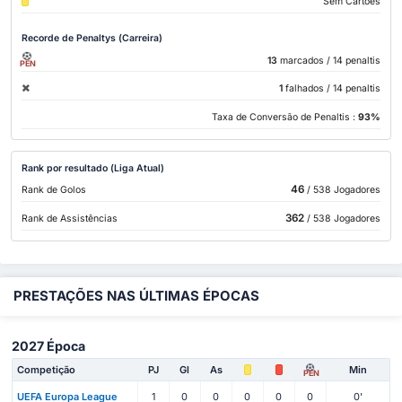
Sem Cartões
Recorde de Penaltys (Carreira)
13
marcados
/ 14 penaltis
PEN
1
falhados
/ 14 penaltis
Taxa de Conversão de Penaltis :
93%
Rank por resultado (Liga Atual)
46
Rank de Golos
/ 538 Jogadores
362
Rank de Assistências
/ 538 Jogadores
PRESTAÇÕES NAS ÚLTIMAS ÉPOCAS
2027 Época
Competição
PJ
Gl
As
Min
PEN
UEFA Europa League
1
0
0
0
0
0
0'