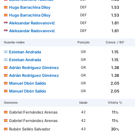
Hugo Barrachina Diloy
1.53
DEF
Hugo Barrachina Diloy
1.53
DEF
Aleksandar Radovanović
1.61
DEF
Aleksandar Radovanović
1.61
DEF
Guarda-redes
Posição
Conce. / 90'
Esteban Andrada
1.15
GR
Esteban Andrada
1.15
GR
Adrián Rodríguez Giménez
1.38
GR
Adrián Rodríguez Giménez
1.38
GR
Manuel Obón Salido
2.05
GR
Manuel Obón Salido
2.05
GR
Gestores
Idade
Vitória %
Gabriel Fernández Arenas
11
42
%
Gabriel Fernández Arenas
11
42
%
Rubén Sellés Salvador
30
43
%