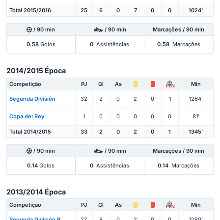
Total 2015/2016
25
6
0
7
0
0
1024'
/ 90 min
/ 90 min
Marcações / 90 min
0.58
Golos
0
Assistências
0.58
Marcações
2014/2015 Época
Competição
PJ
Gl
As
Min
PEN
Segunda División
32
2
0
2
0
1
1264'
Copa del Rey
1
0
0
0
0
0
81'
Total 2014/2015
33
2
0
2
0
1
1345'
/ 90 min
/ 90 min
Marcações / 90 min
0.14
Golos
0
Assistências
0.14
Marcações
2013/2014 Época
Competição
PJ
Gl
As
Min
PEN
Segunda División B
27
8
0
2
0
0
1280'