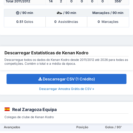
Total 2011/2012
14
2
0
0
0
0
356'
/ 90 min
/ 90 min
Marcações / 90 min
0.51
Golos
0
Assistências
0
Marcações
Descarregar Estatísticas de Kenan Kodro
Descarregue todos os dados do Kenan Kodro desde 2011/2012 até 2026 para todas as
competições. Contém o total e a média da época.
Descarregar CSV (1 Crédito)
Descarregar Amostra Grátis de CSV »
Real Zaragoza Equipa
Colegas de clube de Kenan Kodro
Avançados
Posição
Golos / 90'