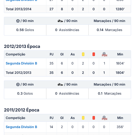
Total 2013/2014
27
8
0
2
0
0
1280'
/ 90 min
/ 90 min
Marcações / 90 min
0.56
Golos
0
Assistências
0.14
Marcações
2012/2013 Época
Competição
PJ
Gl
As
Min
PEN
Segunda División B
35
6
0
2
0
1
1804'
Total 2012/2013
35
6
0
2
0
1
1804'
/ 90 min
/ 90 min
Marcações / 90 min
0.3
Golos
0
Assistências
0.1
Marcações
2011/2012 Época
Competição
PJ
Gl
As
Min
PEN
Segunda División B
14
2
0
0
0
0
356'