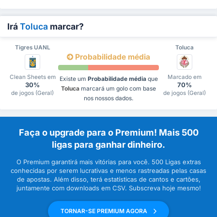
Irá
Toluca
marcar?
Tigres UANL
Toluca
Probabilidade média
Clean Sheets em
Marcado em
Existe um
Probabilidade média
que
30%
70%
Toluca
marcará um golo com base
de jogos (Geral)
de jogos (Geral)
nos nossos dados.
Faça o upgrade para o Premium! Mais 500
ligas para ganhar dinheiro.
O Premium garantirá mais vitórias para você. 500 Ligas extras
conhecidas por serem lucrativas e menos rastreadas pelas casas
de apostas. Além disso, terá estatísticas de cantos e cartões,
juntamente com downloads em CSV. Subscreva hoje mesmo!
TORNAR-SE PREMIUM AGORA