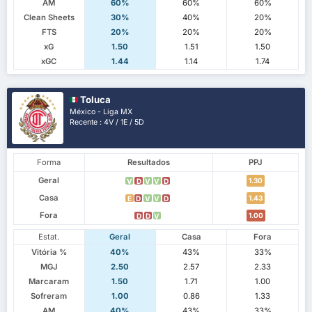
AM
60%
60%
60%
Clean Sheets
30%
40%
20%
FTS
20%
20%
20%
xG
1.50
1.51
1.50
xGC
1.44
1.14
1.74
Toluca
México - Liga MX
Recente : 4V / 1E / 5D
Forma
Resultados
PPJ
Geral
1.30
V
D
V
V
D
Casa
1.43
E
D
V
V
D
Fora
1.00
D
D
V
Estat.
Geral
Casa
Fora
Vitória %
40%
43%
33%
MGJ
2.50
2.57
2.33
Marcaram
1.50
1.71
1.00
Sofreram
1.00
0.86
1.33
AM
40%
43%
33%