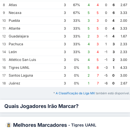
Atlas
8
3
67%
4
4
0
6
2.67
Necaxa
9
3
67%
5
5
0
6
3.33
Puebla
10
3
33%
3
3
0
4
2.00
Atlante
11
3
33%
5
5
0
4
3.33
Guadalajara
12
3
33%
2
3
-1
4
1.67
Pachuca
13
3
33%
4
3
1
3
2.33
León
14
3
33%
3
4
-1
3
2.33
Atlético San Luis
15
3
0%
4
5
-1
2
3.00
Tigres UANL
16
3
0%
5
8
-3
1
4.33
Santos Laguna
17
3
0%
2
7
-5
0
3.00
Juárez
18
3
0%
1
7
-6
0
2.67
*
A Classificação da Liga MX
também está disponível.
Quais Jogadores Irão Marcar?
Melhores Marcadores
-
Tigres UANL