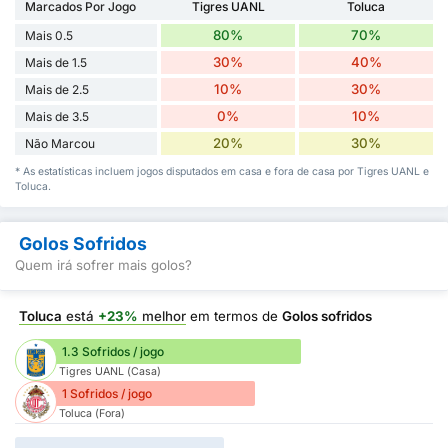
Marcados Por Jogo
Tigres UANL
Toluca
80%
70%
Mais 0.5
30%
40%
Mais de 1.5
10%
30%
Mais de 2.5
0%
10%
Mais de 3.5
20%
30%
Não Marcou
* As estatísticas incluem jogos disputados em casa e fora de casa por Tigres UANL e
Toluca.
Golos Sofridos
Quem irá sofrer mais golos?
Toluca
está
+23%
melhor
em termos de
Golos sofridos
1.3 Sofridos / jogo
Tigres UANL (Casa)
1 Sofridos / jogo
Toluca (Fora)