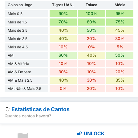
Golos no Jogo
Tigres UANL
Toluca
Média
90%
100%
95%
Mais 0.5
70%
80%
75%
Mais de 1.5
40%
50%
45%
Mais de 2.5
40%
20%
30%
Mais de 3.5
10%
0%
5%
Mais de 4.5
60%
40%
50%
AM
10%
10%
10%
AM & Vitória
30%
10%
20%
AM & Empate
40%
30%
35%
AM & Mais 2.5
0%
20%
10%
AM: Não & Mais 2.5
Estatísticas de Cantos
Quantos cantos haverá?
UNLOCK