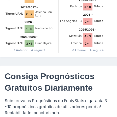
2025/2026
Pachuca
Toluca
2 - 0
2026/2027
Atlético San
Tigres UANL
2 - 2
2026
Luis
Los Angeles FC
Toluca
2 - 1
2026
Tigres UANL
Nashville SC
1 - 0
2025/2026
Mazatlán
Toluca
4 - 3
2025/2026
Tigres UANL
Guadalajara
América
Toluca
3 - 1
2 - 1
Anterior
A seguir
Anterior
A seguir
Consiga Prognósticos
Gratuitos Diariamente
Subscreva os Prognósticos do FootyStats e garanta 3
~10 prognósticos gratuitos de utilizadores por dia!
Rentabilidade monotorizada.