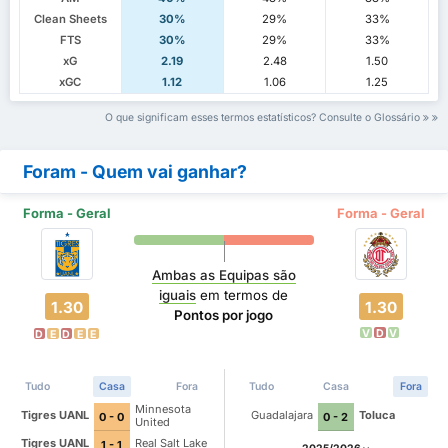
Clean Sheets
30%
29%
33%
FTS
30%
29%
33%
xG
2.19
2.48
1.50
xGC
1.12
1.06
1.25
O que significam esses termos estatísticos? Consulte o Glossário
Foram - Quem vai ganhar?
Forma - Geral
Forma - Geral
Ambas as Equipas são
iguais
em termos de
1.30
1.30
Pontos por jogo
V
D
V
D
E
D
E
E
Tudo
Casa
Fora
Tudo
Casa
Fora
Minnesota
Tigres UANL
Guadalajara
Toluca
0 - 0
0 - 2
United
Tigres UANL
Real Salt Lake
1 - 1