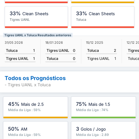
33%
33%
Clean Sheets
Clean Sheets
Tigres UANL
Toluca
Tigres UANL x Toluca Resultados anteriores
31/05 2026
18/01 2026
15/12 2025
12/12 2
Toluca
1
Tigres UANL
0
Toluca
2
Tigre
Tigres UANL
1
Toluca
0
Tigres UANL
1
Toluc
Todos os Prognósticos
- Tigres UANL x Toluca
45%
75%
Mais de 2.5
Mais de 1.5
Média da Liga : 59%
Média da Liga : 74%
50%
3
AM
Golos / Jogo
Média da Liga : 59%
Média da Liga : 2.89