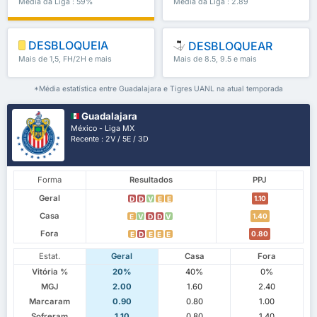
Média da Liga : 59%
Média da Liga : 2.89
DESBLOQUEIA
DESBLOQUEAR
Mais de 1,5, FH/2H e mais
Mais de 8.5, 9.5 e mais
*Média estatística entre Guadalajara e Tigres UANL na atual temporada
Guadalajara
México - Liga MX
Recente : 2V / 5E / 3D
Forma
Resultados
PPJ
Geral
1.10
D
D
V
E
E
Casa
1.40
E
V
D
D
V
Fora
0.80
E
D
E
E
E
Estat.
Geral
Casa
Fora
Vitória %
20%
40%
0%
MGJ
2.00
1.60
2.40
Marcaram
0.90
0.80
1.00
Sofreram
1.10
0.80
1.40