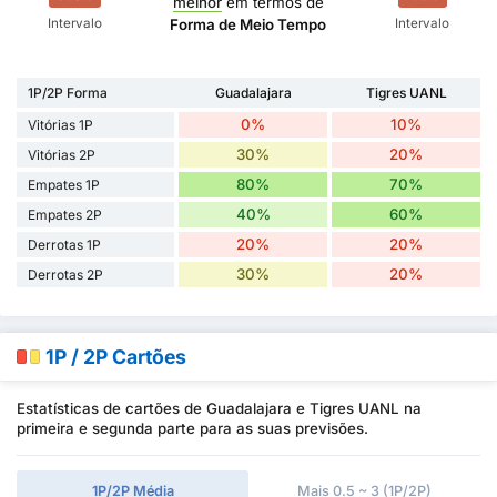
melhor
em termos de
Intervalo
Intervalo
Forma de Meio Tempo
1P/2P Forma
Guadalajara
Tigres UANL
0%
10%
Vitórias 1P
30%
20%
Vitórias 2P
80%
70%
Empates 1P
40%
60%
Empates 2P
20%
20%
Derrotas 1P
30%
20%
Derrotas 2P
1P / 2P Cartões
Estatísticas de cartões de Guadalajara e Tigres UANL na
primeira e segunda parte para as suas previsões.
1P/2P Média
Mais 0.5 ~ 3 (1P/2P)