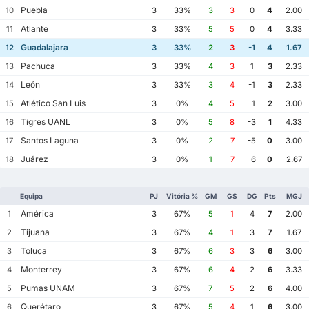
Puebla
10
3
33%
3
3
0
4
2.00
Atlante
11
3
33%
5
5
0
4
3.33
Guadalajara
12
3
33%
2
3
-1
4
1.67
Pachuca
13
3
33%
4
3
1
3
2.33
León
14
3
33%
3
4
-1
3
2.33
Atlético San Luis
15
3
0%
4
5
-1
2
3.00
Tigres UANL
16
3
0%
5
8
-3
1
4.33
Santos Laguna
17
3
0%
2
7
-5
0
3.00
Juárez
18
3
0%
1
7
-6
0
2.67
Equipa
PJ
Vitória %
GM
GS
DG
Pts
MGJ
América
1
3
67%
5
1
4
7
2.00
Tijuana
2
3
67%
4
1
3
7
1.67
Toluca
3
3
67%
6
3
3
6
3.00
Monterrey
4
3
67%
6
4
2
6
3.33
Pumas UNAM
5
3
67%
7
5
2
6
4.00
Querétaro
6
3
67%
5
4
1
6
3.00