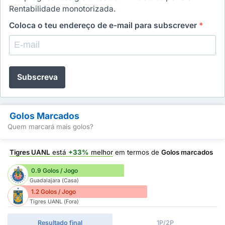
Rentabilidade monotorizada.
Coloca o teu endereço de e-mail para subscrever
*
Subscreva
Golos Marcados
Quem marcará mais golos?
Tigres UANL
está
+33%
melhor
em termos de
Golos marcados
0.9 Golos / Jogo
Guadalajara (Casa)
1.2 Golos / Jogo
Tigres UANL (Fora)
Resultado final
1P/2P