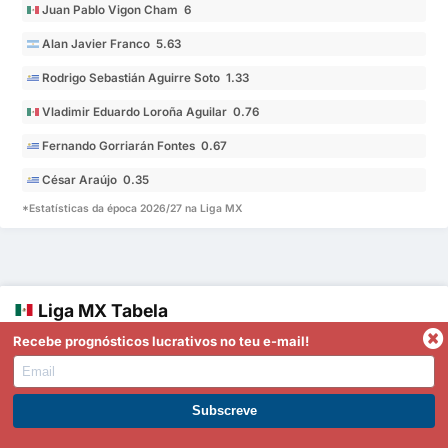
Juan Pablo Vigon Cham 6
Alan Javier Franco 5.63
Rodrigo Sebastián Aguirre Soto 1.33
Vladimir Eduardo Loroña Aguilar 0.76
Fernando Gorriarán Fontes 0.67
César Araújo 0.35
*Estatísticas da época 2026/27 na Liga MX
Liga MX Tabela
Recebe prognósticos lucrativos no teu e-mail!
Equipa
PJ
Vitória %
GM
GS
DG
Pts
MGJ
América
1
3
67%
5
1
4
7
2.00
Tijuana
2
3
67%
4
1
3
7
1.67
Torna-te Premium
Toluca
3
3
67%
6
3
3
6
3.00