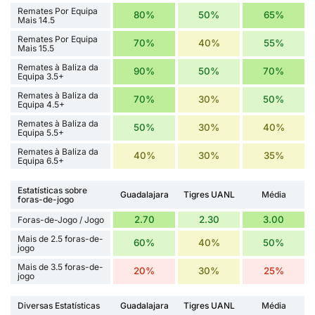
Remates Por Equipa
80%
50%
65%
Mais 14.5
Remates Por Equipa
70%
40%
55%
Mais 15.5
Remates à Baliza da
90%
50%
70%
Equipa 3.5+
Remates à Baliza da
70%
30%
50%
Equipa 4.5+
Remates à Baliza da
50%
30%
40%
Equipa 5.5+
Remates à Baliza da
40%
30%
35%
Equipa 6.5+
Estatísticas sobre
Guadalajara
Tigres UANL
Média
foras-de-jogo
2.70
2.30
3.00
Foras-de-Jogo / Jogo
Mais de 2.5 foras-de-
60%
40%
50%
jogo
Mais de 3.5 foras-de-
20%
30%
25%
jogo
Diversas Estatísticas
Guadalajara
Tigres UANL
Média