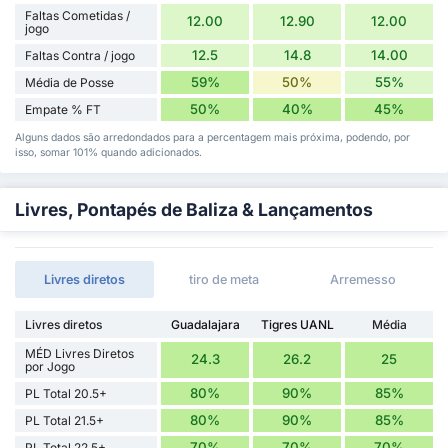
Faltas Cometidas /
12.00
12.90
12.00
jogo
12.5
14.8
14.00
Faltas Contra / jogo
59%
50%
55%
Média de Posse
50%
40%
45%
Empate % FT
Alguns dados são arredondados para a percentagem mais próxima, podendo, por
isso, somar 101% quando adicionados.
Livres, Pontapés de Baliza & Lançamentos
Livres diretos
tiro de meta
Arremesso
Livres diretos
Guadalajara
Tigres UANL
Média
MÉD Livres Diretos
24.3
26.2
25
por Jogo
80%
90%
85%
PL Total 20.5+
80%
90%
85%
PL Total 21.5+
70%
70%
70%
PL Total 22.5+