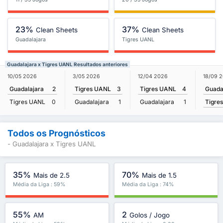
23%
37%
Clean Sheets
Clean Sheets
Guadalajara
Tigres UANL
Guadalajara x Tigres UANL Resultados anteriores
18/09 
10/05 2026
3/05 2026
12/04 2026
Guada
Guadalajara
2
Tigres UANL
3
Tigres UANL
4
Tigre
Tigres UANL
0
Guadalajara
1
Guadalajara
1
Todos os Prognósticos
- Guadalajara x Tigres UANL
35%
70%
Mais de 2.5
Mais de 1.5
Média da Liga : 59%
Média da Liga : 74%
55%
2
AM
Golos / Jogo