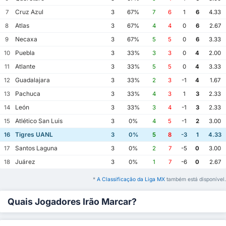
Cruz Azul
7
3
67%
7
6
1
6
4.33
Atlas
8
3
67%
4
4
0
6
2.67
Necaxa
9
3
67%
5
5
0
6
3.33
Puebla
10
3
33%
3
3
0
4
2.00
Atlante
11
3
33%
5
5
0
4
3.33
Guadalajara
12
3
33%
2
3
-1
4
1.67
Pachuca
13
3
33%
4
3
1
3
2.33
León
14
3
33%
3
4
-1
3
2.33
Atlético San Luis
15
3
0%
4
5
-1
2
3.00
Tigres UANL
16
3
0%
5
8
-3
1
4.33
Santos Laguna
17
3
0%
2
7
-5
0
3.00
Juárez
18
3
0%
1
7
-6
0
2.67
*
A Classificação da Liga MX
também está disponível.
Quais Jogadores Irão Marcar?