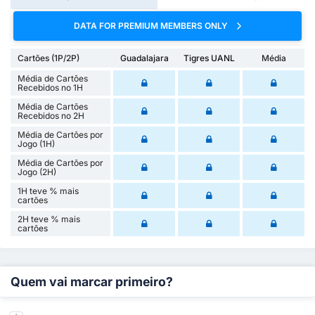
DATA FOR PREMIUM MEMBERS ONLY
Cartões (1P/2P)
Guadalajara
Tigres UANL
Média
Média de Cartões
Recebidos no 1H
Média de Cartões
Recebidos no 2H
Média de Cartões por
Jogo (1H)
Média de Cartões por
Jogo (2H)
1H teve % mais
cartões
2H teve % mais
cartões
Quem vai marcar primeiro?