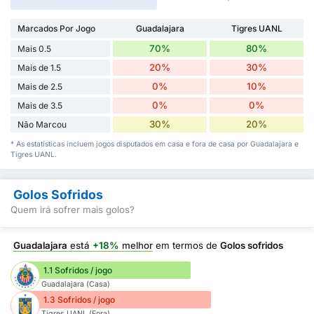
Marcados Por Jogo
Guadalajara
Tigres UANL
70%
80%
Mais 0.5
20%
30%
Mais de 1.5
0%
10%
Mais de 2.5
0%
0%
Mais de 3.5
30%
20%
Não Marcou
* As estatísticas incluem jogos disputados em casa e fora de casa por Guadalajara e
Tigres UANL.
Golos Sofridos
Quem irá sofrer mais golos?
Guadalajara
está
+18%
melhor
em termos de
Golos sofridos
1.1 Sofridos / jogo
Guadalajara (Casa)
1.3 Sofridos / jogo
Tigres UANL (Fora)