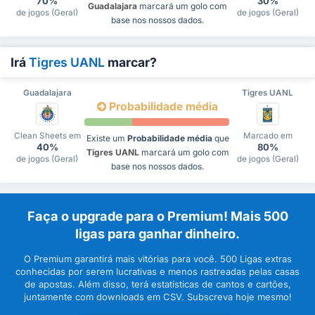
70%
30%
Guadalajara
marcará um golo com
de jogos (Geral)
de jogos (Geral)
base nos nossos dados.
Irá
Tigres UANL
marcar?
Guadalajara
Tigres UANL
Probabilidade média
Clean Sheets em
Marcado em
Existe um
Probabilidade média
que
40%
80%
Tigres UANL
marcará um golo com
de jogos (Geral)
de jogos (Geral)
base nos nossos dados.
Faça o upgrade para o Premium! Mais 500
ligas para ganhar dinheiro.
O Premium garantirá mais vitórias para você. 500 Ligas extras
conhecidas por serem lucrativas e menos rastreadas pelas casas
de apostas. Além disso, terá estatísticas de cantos e cartões,
juntamente com downloads em CSV. Subscreva hoje mesmo!