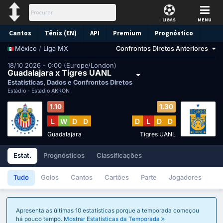
LIGAS
MENU
Cantos
Tênis (EN)
API
Premium
Prognóstico
/
Liga MX
Confrontos Diretos Anteriores
México
18/10 2026 - 0:00 (Europe/London)
Guadalajara x Tigres UANL
Estatísticas, Dados e Confrontos Diretos
Estádio -
Estadio AKRON
1.10
1.30
L
W
D
D
D
L
D
D
Guadalajara
Tigres UANL
Estat.
Prognósticos
Classificações
Tudo
Golos
Cantos
Cartões
Parte
Jogadores
Apresenta as últimas 10 estatísticas porque a temporada começou
há pouco tempo.
Mostrar Estatísticas da Temporada