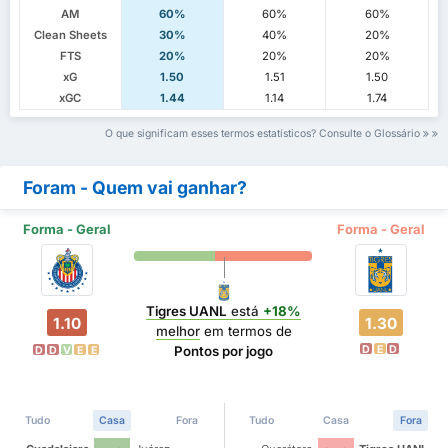
AM
60%
60%
60%
Clean Sheets
30%
40%
20%
FTS
20%
20%
20%
xG
1.50
1.51
1.50
xGC
1.44
1.14
1.74
O que significam esses termos estatísticos? Consulte o Glossário
Foram - Quem vai ganhar?
Forma - Geral
Forma - Geral
Tigres UANL
está
+18%
1.10
1.30
melhor
em termos de
D
E
D
Pontos por jogo
D
D
V
E
E
Tudo
Casa
Fora
Tudo
Casa
Fora