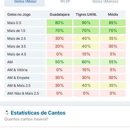
Golos (Mais)
1P/2P
Golos (Menos)
Golos no Jogo
Guadalajara
Tigres UANL
Média
80%
90%
85%
Mais 0.5
70%
70%
70%
Mais de 1.5
30%
40%
35%
Mais de 2.5
20%
40%
30%
Mais de 3.5
0%
10%
5%
Mais de 4.5
50%
60%
55%
AM
0%
10%
5%
AM & Vitória
30%
30%
30%
AM & Empate
30%
40%
35%
AM & Mais 2.5
0%
0%
0%
AM: Não & Mais 2.5
Estatísticas de Cantos
Quantos cantos haverá?