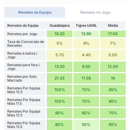
Remates da Equipa
Remates no Jogo
Remates da Equipa
Guadalajara
Tigres UANL
Média
19.20
13.90
17.00
Remates por Jogo
Taxa de Conversão de
5%
9%
7%
Remates
Remates à baliza /
5.70
4.40
5.00
Jogo
Remates para fora /
13.50
9.50
12.00
Jogo
Remates por Golo
21.33
11.58
16
Marcado
Remates Por Equipa
100%
70%
85%
Mais 10.5
Remates Por Equipa
100%
70%
85%
Mais 11.5
Remates Por Equipa
90%
60%
75%
Mais 12.5
Remates Por Equipa
80%
50%
65%
Mais 13.5