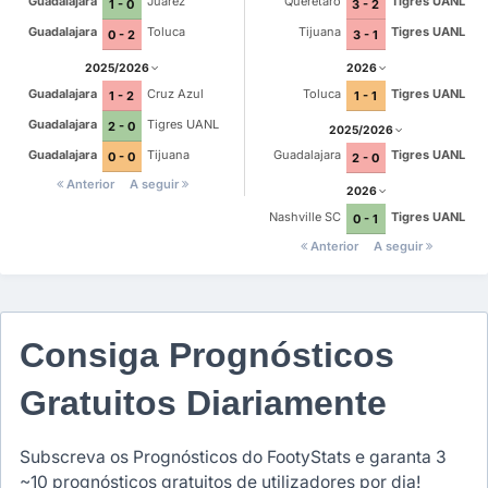
Guadalajara
Juárez
Querétaro
Tigres UANL
1 - 0
3 - 2
Guadalajara
Toluca
Tijuana
Tigres UANL
0 - 2
3 - 1
2025/2026
2026
Guadalajara
Cruz Azul
Toluca
Tigres UANL
1 - 2
1 - 1
Guadalajara
Tigres UANL
2 - 0
2025/2026
Guadalajara
Tijuana
Guadalajara
Tigres UANL
0 - 0
2 - 0
Anterior
A seguir
2026
Nashville SC
Tigres UANL
0 - 1
Anterior
A seguir
Consiga Prognósticos
Gratuitos Diariamente
Subscreva os Prognósticos do FootyStats e garanta 3
~10 prognósticos gratuitos de utilizadores por dia!