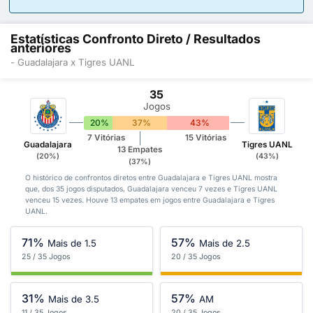
Estatísticas Confronto Direto / Resultados
anteriores
- Guadalajara x Tigres UANL
35
Jogos
20%
37%
43%
7 Vitórias
15 Vitórias
Guadalajara
Tigres UANL
13 Empates
(20%)
(43%)
(37%)
O histórico de confrontos diretos entre Guadalajara e Tigres UANL mostra
que, dos 35 jogos disputados, Guadalajara venceu 7 vezes e Tigres UANL
venceu 15 vezes. Houve 13 empates em jogos entre Guadalajara e Tigres
UANL.
71%
57%
Mais de 1.5
Mais de 2.5
25 / 35 Jogos
20 / 35 Jogos
31%
57%
Mais de 3.5
AM
11 / 35 Jogos
20 / 35 Jogos