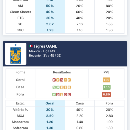
AM
50%
20%
80%
Clean Sheets
40%
60%
20%
FTS
30%
40%
20%
xG
2.02
2.16
1.88
xGC
1.23
1.16
1.30
Tigres UANL
México - Liga MX
Recente : 3V / 4E / 3D
Forma
Resultados
PPJ
Geral
1.30
D
E
D
E
E
Casa
1.80
V
V
E
E
E
Fora
0.80
V
D
E
D
D
Estat.
Geral
Casa
Fora
Vitória %
30%
40%
20%
MGJ
2.50
2.20
2.80
Marcaram
1.20
1.40
1.00
Sofreram
1.30
0.80
1.80