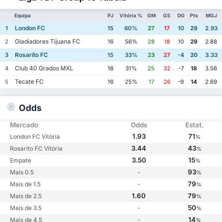
Equipa
PJ
Vitória %
GM
GS
DG
Pts
MGJ
London FC
1
15
60%
27
17
10
29
2.93
Gladiadores Tijuana FC
2
16
56%
28
18
10
29
2.88
Rosarito FC
3
15
33%
23
27
-4
20
3.33
Club 40 Grados MXL
4
16
31%
25
32
-7
18
3.56
Tecate FC
5
16
25%
17
26
-9
14
2.69
Odds
Mercado
Odds
Estat.
1.93
71
London FC Vitória
%
3.44
43
Rosarito FC Vitória
%
3.50
15
Empate
%
-
93
Mais 0.5
%
-
79
Mais de 1.5
%
1.60
79
Mais de 2.5
%
-
50
Mais de 3.5
%
-
14
Mais de 4.5
%