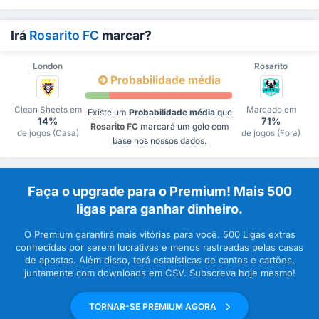
Irá
Rosarito FC
marcar?
London
Rosarito
Probabilidade média
Clean Sheets em
Marcado em
Existe um
Probabilidade média
que
14%
71%
Rosarito FC
marcará um golo com
de jogos (Casa)
de jogos (Fora)
base nos nossos dados.
Faça o upgrade para o Premium! Mais 500
ligas para ganhar dinheiro.
O Premium garantirá mais vitórias para você. 500 Ligas extras
conhecidas por serem lucrativas e menos rastreadas pelas casas
de apostas. Além disso, terá estatísticas de cantos e cartões,
juntamente com downloads em CSV. Subscreva hoje mesmo!
TORNAR-SE PREMIUM AGORA