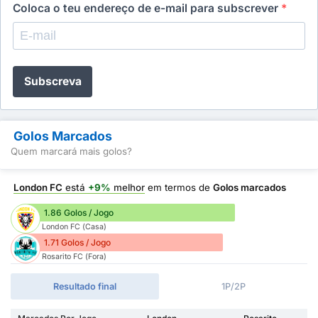
Coloca o teu endereço de e-mail para subscrever
*
Subscreva
Golos Marcados
Quem marcará mais golos?
London FC
está
+9%
melhor
em termos de
Golos marcados
1.86 Golos / Jogo
London FC (Casa)
1.71 Golos / Jogo
Rosarito FC (Fora)
Resultado final
1P/2P