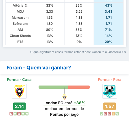
Vitória %
33%
25%
43%
MGJ
3.33
3.25
3.43
Marcaram
1.53
1.38
1.71
Sofreram
1.80
1.88
1.71
AM
80%
88%
71%
Clean Sheets
13%
13%
14%
FTS
13%
0%
29%
O que significam esses termos estatísticos? Consulte o Glossário
Foram - Quem vai ganhar?
Forma - Casa
Forma - Fora
London FC
está
+36%
2.14
1.57
melhor
em termos de
D
V
D
V
V
V
D
D
E
V
Pontos por jogo