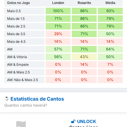
Golos no Jogo
London
Rosarito
Média
100%
86%
93%
Mais 0.5
71%
86%
79%
Mais de 1.5
71%
86%
79%
Mais de 2.5
29%
71%
50%
Mais de 3.5
14%
14%
14%
Mais de 4.5
57%
71%
64%
AM
56%
43%
50%
AM & Vitória
0%
14%
7%
AM & Empate
0%
0%
0%
AM & Mais 2.5
0%
0%
0%
AM: Não & Mais 2.5
Estatísticas de Cantos
Quantos cantos haverá?
UNLOCK