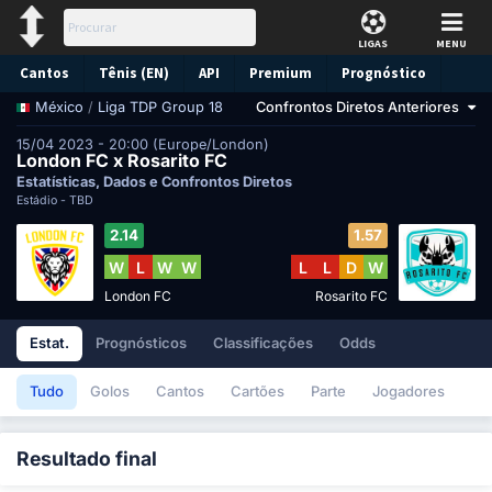
LIGAS
MENU
Cantos
Tênis (EN)
API
Premium
Prognóstico
/
Liga TDP Group 18
Confrontos Diretos Anteriores
México
15/04 2023 - 20:00 (Europe/London)
London FC x Rosarito FC
Estatísticas, Dados e Confrontos Diretos
Estádio -
TBD
2.14
1.57
W
L
W
W
L
L
D
W
London FC
Rosarito FC
Estat.
Prognósticos
Classificações
Odds
Tudo
Golos
Cantos
Cartões
Parte
Jogadores
Resultado final