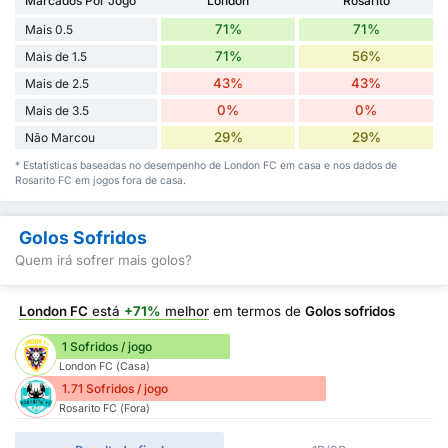
Marcados Por Jogo
London
Rosarito
71%
71%
Mais 0.5
71%
56%
Mais de 1.5
43%
43%
Mais de 2.5
0%
0%
Mais de 3.5
29%
29%
Não Marcou
* Estatísticas baseadas no desempenho de London FC em casa e nos dados de
Rosarito FC em jogos fora de casa.
Golos Sofridos
Quem irá sofrer mais golos?
London FC
está
+71%
melhor
em termos de
Golos sofridos
1 Sofridos / jogo
London FC (Casa)
1.71 Sofridos / jogo
Rosarito FC (Fora)