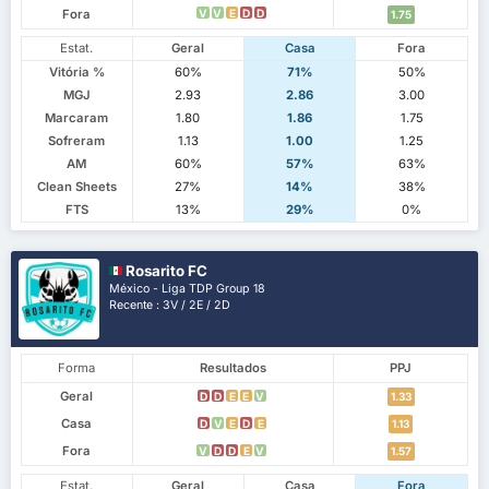
Fora
V
V
E
D
D
1.75
Estat.
Geral
Casa
Fora
Vitória %
60%
71%
50%
MGJ
2.93
2.86
3.00
Marcaram
1.80
1.86
1.75
Sofreram
1.13
1.00
1.25
AM
60%
57%
63%
Clean Sheets
27%
14%
38%
FTS
13%
29%
0%
Rosarito FC
México - Liga TDP Group 18
Recente : 3V / 2E / 2D
Forma
Resultados
PPJ
Geral
D
D
E
E
V
1.33
Casa
D
V
E
D
E
1.13
Fora
V
D
D
E
V
1.57
Estat.
Geral
Casa
Fora