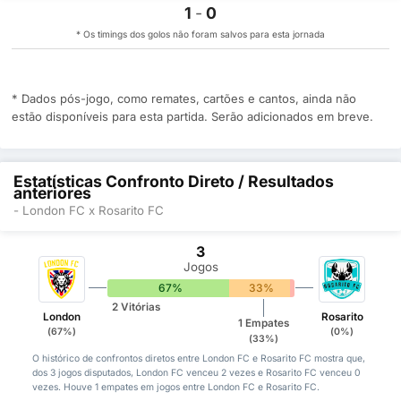
1
-
0
* Os timings dos golos não foram salvos para esta jornada
* Dados pós-jogo, como remates, cartões e cantos, ainda não
estão disponíveis para esta partida. Serão adicionados em breve.
Estatísticas Confronto Direto / Resultados
anteriores
- London FC x Rosarito FC
3
Jogos
67%
33%
0%
2 Vitórias
London
Rosarito
1 Empates
(67%)
(0%)
(33%)
O histórico de confrontos diretos entre London FC e Rosarito FC mostra que,
dos 3 jogos disputados, London FC venceu 2 vezes e Rosarito FC venceu 0
vezes. Houve 1 empates em jogos entre London FC e Rosarito FC.