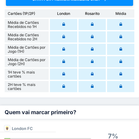
Cartões (1P/2P)
London
Rosarito
Média
Média de Cartões
Recebidos no 1H
Média de Cartões
Recebidos no 2H
Média de Cartões por
Jogo (1H)
Média de Cartões por
Jogo (2H)
1H teve % mais
cartões
2H teve % mais
cartões
Quem vai marcar primeiro?
London FC
7%