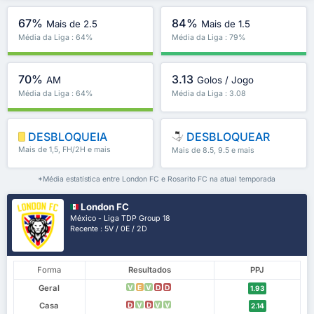
67%
84%
Mais de 2.5
Mais de 1.5
Média da Liga : 64%
Média da Liga : 79%
70%
3.13
AM
Golos / Jogo
Média da Liga : 64%
Média da Liga : 3.08
DESBLOQUEIA
DESBLOQUEAR
Mais de 1,5, FH/2H e mais
Mais de 8.5, 9.5 e mais
*Média estatística entre London FC e Rosarito FC na atual temporada
London FC
México - Liga TDP Group 18
Recente : 5V / 0E / 2D
Forma
Resultados
PPJ
Geral
V
E
V
D
D
1.93
Casa
D
V
D
V
V
2.14