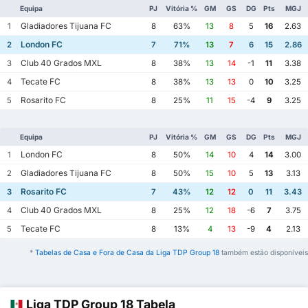
Equipa
PJ
Vitória %
GM
GS
DG
Pts
MGJ
Gladiadores Tijuana FC
1
8
63%
13
8
5
16
2.63
London FC
2
7
71%
13
7
6
15
2.86
Club 40 Grados MXL
3
8
38%
13
14
-1
11
3.38
Tecate FC
4
8
38%
13
13
0
10
3.25
Rosarito FC
5
8
25%
11
15
-4
9
3.25
Equipa
PJ
Vitória %
GM
GS
DG
Pts
MGJ
London FC
1
8
50%
14
10
4
14
3.00
Gladiadores Tijuana FC
2
8
50%
15
10
5
13
3.13
Rosarito FC
3
7
43%
12
12
0
11
3.43
Club 40 Grados MXL
4
8
25%
12
18
-6
7
3.75
Tecate FC
5
8
13%
4
13
-9
4
2.13
*
Tabelas de Casa e Fora de Casa da Liga TDP Group 18
também estão disponíveis
Liga TDP Group 18 Tabela