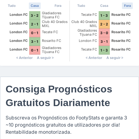
Tudo
Casa
Fora
Tudo
Casa
Fora
Gladiadores
London FC
Tecate FC
Rosarito FC
3 - 2
1 - 3
Tijuana FC
Club 40 Grados
Club 40 Grados
London FC
Rosarito FC
2 - 1
2 - 2
MXL
MXL
Gladiadores
London FC
Tecate FC
Rosarito FC
0 - 1
3 - 0
Tijuana FC
London FC
Rosarito FC
London FC
Rosarito FC
3 - 1
3 - 1
Gladiadores
London FC
Tecate FC
Rosarito FC
0 - 1
1 - 3
Tijuana FC
Anterior
A seguir
Anterior
A seguir
Consiga Prognósticos
Gratuitos Diariamente
Subscreva os Prognósticos do FootyStats e garanta 3
~10 prognósticos gratuitos de utilizadores por dia!
Rentabilidade monotorizada.