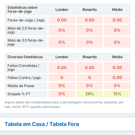
Estatísticas sobre
London
Rosarito
Média
foras-de-jogo
0.00
0.00
0.00
Foras-de-Jogo / Jogo
Mais de 2.5 foras-de-
0%
0%
0%
jogo
Mais de 3.5 foras-de-
0%
0%
0%
jogo
Diversas Estatísticas
London
Rosarito
Média
Faltas Cometidas /
0.00
0.00
0.00
jogo
0
0
0.00
Faltas Contra / jogo
0%
0%
0%
Média de Posse
0%
29%
15%
Empate % FT
Alguns dados são arredondados para a percentagem mais próxima, podendo, por
isso, somar 101% quando adicionados.
Tabela em Casa / Tabela Fora