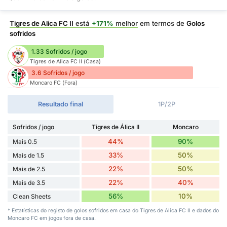
Tigres de Alica FC II
está
+171%
melhor
em termos de
Golos
sofridos
1.33 Sofridos / jogo
Tigres de Alica FC II (Casa)
3.6 Sofridos / jogo
Moncaro FC (Fora)
Resultado final
1P/2P
Sofridos / jogo
Tigres de Álica II
Moncaro
44%
90%
Mais 0.5
33%
50%
Mais de 1.5
22%
50%
Mais de 2.5
22%
40%
Mais de 3.5
56%
10%
Clean Sheets
* Estatísticas do registo de golos sofridos em casa do Tigres de Alica FC II e dados do
Moncaro FC em jogos fora de casa.