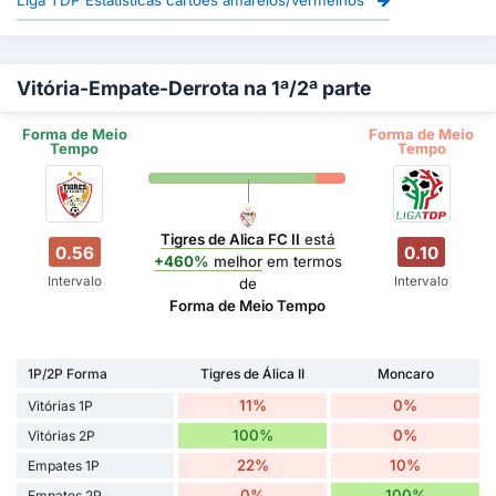
Liga TDP Estatísticas cartões amarelos/vermelhos
Vitória-Empate-Derrota na 1ª/2ª parte
Forma de Meio
Forma de Meio
Tempo
Tempo
Tigres de Alica FC II
está
0.56
0.10
+460%
melhor
em termos
Intervalo
Intervalo
de
Forma de Meio Tempo
1P/2P Forma
Tigres de Álica II
Moncaro
11%
0%
Vitórias 1P
100%
0%
Vitórias 2P
22%
10%
Empates 1P
0%
100%
Empates 2P