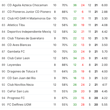
CD Aguila Azteca Chocaman
80
10
70%
36
24
12
21
6.00
CD Pioneros Junior CD Pioneros de Cancun II
81
8
88%
17
6
11
21
2.88
Club HO GAR H Matamoros Gavilanes FC Matamoros II
82
10
70%
22
11
11
21
3.30
Atletico Tibu
83
12
58%
30
19
11
21
4.08
Deportivo Independiente Mexiquense
84
12
58%
32
21
11
21
4.42
Club Titanes de Queretaro
85
9
78%
22
12
10
21
3.78
CD Aves Blancas
86
10
70%
22
13
9
21
3.50
Gambeta FC
87
10
70%
33
24
9
21
5.70
Club Calor Leon
88
12
58%
34
25
9
21
4.92
Leyendas
89
8
88%
12
4
8
21
2.00
Dragones de Toluca II
90
11
64%
25
19
6
21
4.00
CD San Juan del Rio
91
9
78%
16
13
3
21
3.22
Club Novillos Neza
92
12
58%
26
24
2
21
4.17
CeFor San Luis
93
11
55%
29
20
9
20
4.45
Progreso FC
94
9
67%
23
15
8
20
4.22
FC Delfines UGM
95
11
55%
33
28
5
20
5.55