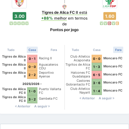
Tigres de Alica FC II
está
3.00
1.60
+88%
melhor
em termos
V
V
V
V
V
V
V
D
V
E
de
Pontos por jogo
Tudo
Casa
Fora
Tudo
Casa
Fora
Tigres de Álica
Club Atletico
Racing II
Moncaro FC
0 - 1
0 - 0
II
Acaponeta
Tigres de Álica
Aguacateros
Tigritos de Alica
Moncaro FC
0 - 0
1 - 3
II
CDU
FC
Tigres de Álica
Deportivo
Halcones FC
Moncaro FC
2 - 2
6 - 5
II
Ayense
Guadalajara
Castores
Moncaro FC
3 - 6
2025/2026
Gobrantacto FC
Club Atletico
Tigres de Alica
Puerto Vallarta
Moncaro FC
1 - 4
1 - 0
Nayarit
FC II
FC
Tigres de Alica
Anterior
A seguir
Gambeta FC
3 - 2
FC II
Anterior
A seguir