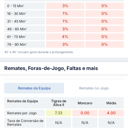
3%
0%
0 - 15 Min'
1%
0%
16 - 30 Min'
1%
0%
31 - 45 Min'
3%
0%
46 - 60 Min'
4%
0%
61 - 75 Min'
3%
0%
76 - 90 Min'
45' e 90' incluem golos durante o prolongamento.
Remates, Foras-de-Jogo, Faltas e mais
Remates da Equipa
Remates no Jogo
Remates da Equipa
Tigres de
Moncaro
Média
Álica II
7.33
0.00
4.00
Remates por Jogo
Taxa de Conversão de
N/A
N/A
N/A
Remates