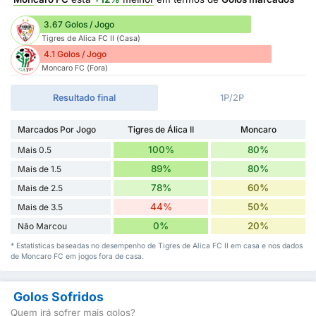
3.67 Golos / Jogo
Tigres de Alica FC II (Casa)
4.1 Golos / Jogo
Moncaro FC (Fora)
Resultado final
1P/2P
Marcados Por Jogo
Tigres de Álica II
Moncaro
100%
80%
Mais 0.5
89%
80%
Mais de 1.5
78%
60%
Mais de 2.5
44%
50%
Mais de 3.5
0%
20%
Não Marcou
* Estatísticas baseadas no desempenho de Tigres de Alica FC II em casa e nos dados
de Moncaro FC em jogos fora de casa.
Golos Sofridos
Quem irá sofrer mais golos?