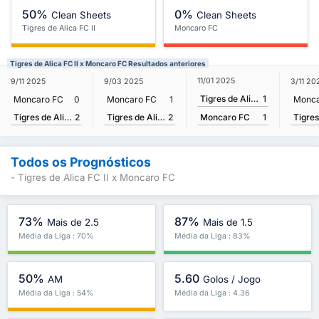
50%
0%
Clean Sheets
Clean Sheets
Tigres de Alica FC II
Moncaro FC
Tigres de Alica FC II x Moncaro FC Resultados anteriores
11/01 2025
9/11 2025
9/03 2025
3/11 20
Tigres de Alica FC II
1
Moncaro FC
0
Moncaro FC
1
Monca
Tigres de Alica FC II
2
Tigres de Alica FC II
2
Moncaro FC
1
Todos os Prognósticos
- Tigres de Alica FC II x Moncaro FC
73%
87%
Mais de 2.5
Mais de 1.5
Média da Liga : 70%
Média da Liga : 83%
50%
5.60
AM
Golos / Jogo
Média da Liga : 54%
Média da Liga : 4.36