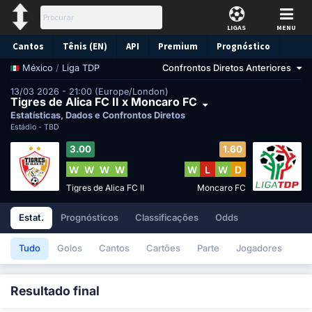
LIGAS
MENU
Cantos
Tênis (EN)
API
Premium
Prognóstico
/
Liga TDP
Confrontos Diretos Anteriores
México
13/03 2026 - 21:00 (Europe/London)
Tigres de Alica FC II x Moncaro FC
Estatísticas, Dados e Confrontos Diretos
Estádio -
TBD
3.00
1.60
W
W
W
W
W
L
W
D
Tigres de Alica FC II
Moncaro FC
Estat.
Prognósticos
Classificações
Odds
Tudo
Golos
Cantos
Cartões
Parte
Jogadores
Resultado final