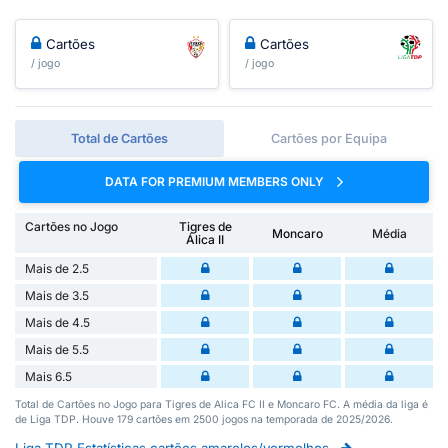
Cartões
Cartões
/ jogo
/ jogo
Total de Cartões
Cartões por Equipa
DATA FOR PREMIUM MEMBERS ONLY
Cartões no Jogo
Tigres de
Moncaro
Média
Álica II
Mais de 2.5
Mais de 3.5
Mais de 4.5
Mais de 5.5
Mais 6.5
Total de Cartões no Jogo para Tigres de Alica FC II e Moncaro FC. A média da liga é
de Liga TDP. Houve 179 cartões em 2500 jogos na temporada de 2025/2026.