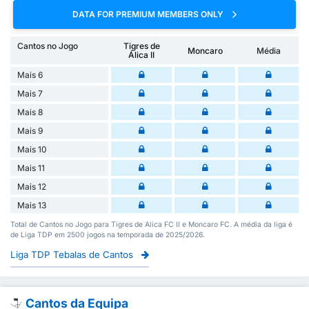
DATA FOR PREMIUM MEMBERS ONLY
Cantos no Jogo
Tigres de
Moncaro
Média
Álica II
Mais 6
Mais 7
Mais 8
Mais 9
Mais 10
Mais 11
Mais 12
Mais 13
Total de Cantos no Jogo para Tigres de Alica FC II e Moncaro FC. A média da liga é
de Liga TDP em 2500 jogos na temporada de 2025/2026.
Liga TDP Tebalas de Cantos
Cantos da Equipa