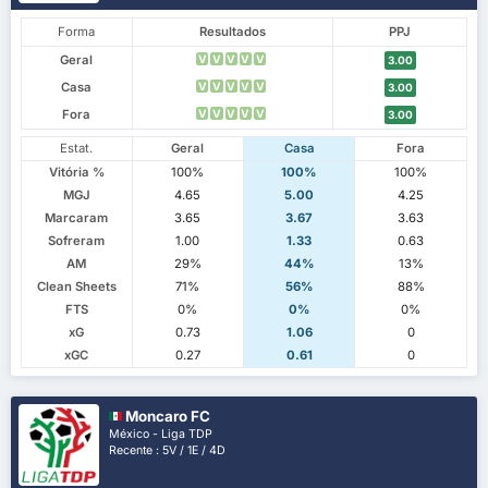
Forma
Resultados
PPJ
Geral
V
V
V
V
V
3.00
Casa
V
V
V
V
V
3.00
Fora
V
V
V
V
V
3.00
Estat.
Geral
Casa
Fora
Vitória %
100%
100%
100%
MGJ
4.65
5.00
4.25
Marcaram
3.65
3.67
3.63
Sofreram
1.00
1.33
0.63
AM
29%
44%
13%
Clean Sheets
71%
56%
88%
FTS
0%
0%
0%
xG
0.73
1.06
0
xGC
0.27
0.61
0
Moncaro FC
México - Liga TDP
Recente : 5V / 1E / 4D