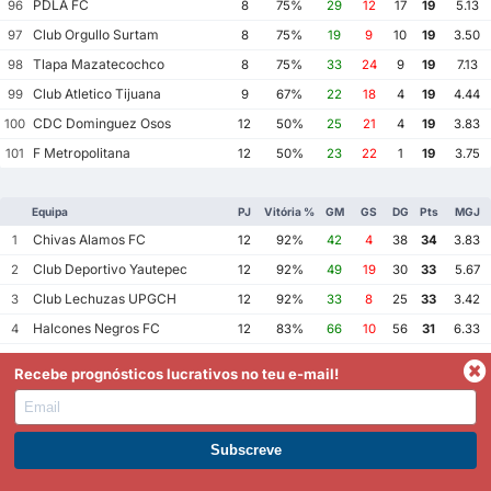
PDLA FC
96
8
75%
29
12
17
19
5.13
Club Orgullo Surtam
97
8
75%
19
9
10
19
3.50
Tlapa Mazatecochco
98
8
75%
33
24
9
19
7.13
Club Atletico Tijuana
99
9
67%
22
18
4
19
4.44
CDC Dominguez Osos
100
12
50%
25
21
4
19
3.83
F Metropolitana
101
12
50%
23
22
1
19
3.75
Equipa
PJ
Vitória %
GM
GS
DG
Pts
MGJ
Chivas Alamos FC
1
12
92%
42
4
38
34
3.83
Club Deportivo Yautepec
2
12
92%
49
19
30
33
5.67
Club Lechuzas UPGCH
3
12
92%
33
8
25
33
3.42
Halcones Negros FC
4
12
83%
66
10
56
31
6.33
FC Diablos Tesistan
5
12
83%
53
16
37
31
5.75
Recebe prognósticos lucrativos no teu e-mail!
CD Aguilas Universidad Autonoma de Guerrero
6
11
91%
40
14
26
31
4.91
Racing Veracruz III
7
11
91%
28
5
23
31
3.00
Cantera Coka
8
13
77%
35
14
21
31
3.77
Torna-te Premium
FC Santiago II
9
12
83%
30
13
17
31
3.58