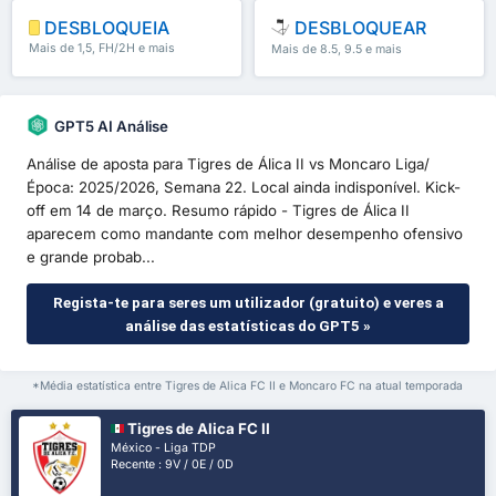
DESBLOQUEIA
DESBLOQUEAR
Mais de 1,5, FH/2H e mais
Mais de 8.5, 9.5 e mais
GPT5 AI Análise
Análise de aposta para Tigres de Álica II vs Moncaro Liga/
Época: 2025/2026, Semana 22. Local ainda indisponível. Kick-
off em 14 de março. Resumo rápido - Tigres de Álica II
aparecem como mandante com melhor desempenho ofensivo
e grande probab...
Regista-te para seres um utilizador (gratuito) e veres a
análise das estatísticas do GPT5 »
*Média estatística entre Tigres de Alica FC II e Moncaro FC na atual temporada
Tigres de Alica FC II
México - Liga TDP
Recente : 9V / 0E / 0D