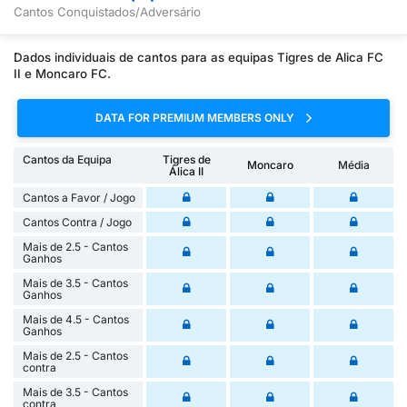
Cantos Conquistados/Adversário
Dados individuais de cantos para as equipas Tigres de Alica FC
II e Moncaro FC.
DATA FOR PREMIUM MEMBERS ONLY
Cantos da Equipa
Tigres de
Moncaro
Média
Álica II
Cantos a Favor / Jogo
Cantos Contra / Jogo
Mais de 2.5 - Cantos
Ganhos
Mais de 3.5 - Cantos
Ganhos
Mais de 4.5 - Cantos
Ganhos
Mais de 2.5 - Cantos
contra
Mais de 3.5 - Cantos
contra