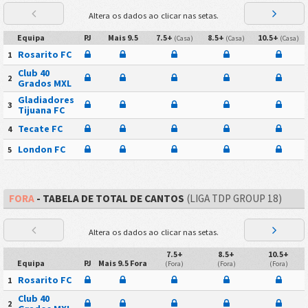
Altera os dados ao clicar nas setas.
Equipa
PJ
Mais 9.5
7.5+
8.5+
10.5+
(Casa)
(Casa)
(Casa)
Rosarito FC
1
Club 40
2
Grados MXL
Gladiadores
3
Tijuana FC
Tecate FC
4
London FC
5
FORA
- TABELA DE TOTAL DE CANTOS
(LIGA TDP GROUP 18)
Altera os dados ao clicar nas setas.
7.5+
8.5+
10.5+
Equipa
PJ
Mais 9.5 Fora
(Fora)
(Fora)
(Fora)
Rosarito FC
1
Club 40
2