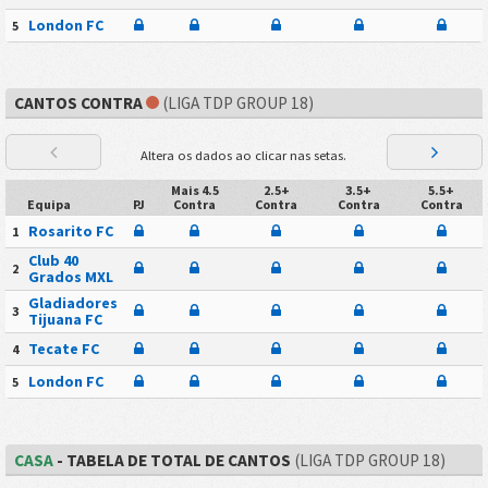
London FC
5
CANTOS CONTRA
(LIGA TDP GROUP 18)
Altera os dados ao clicar nas setas.
Mais 4.5
2.5+
3.5+
5.5+
Equipa
PJ
Contra
Contra
Contra
Contra
Rosarito FC
1
Club 40
2
Grados MXL
Gladiadores
3
Tijuana FC
Tecate FC
4
London FC
5
CASA
- TABELA DE TOTAL DE CANTOS
(LIGA TDP GROUP 18)