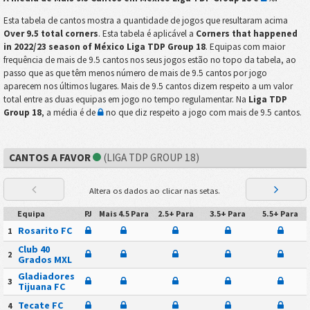
Esta tabela de cantos mostra a quantidade de jogos que resultaram acima
Over 9.5 total corners
. Esta tabela é aplicável a
Corners that happened
in 2022/23 season of México Liga TDP Group 18
. Equipas com maior
frequência de mais de 9.5 cantos nos seus jogos estão no topo da tabela, ao
passo que as que têm menos número de mais de 9.5 cantos por jogo
aparecem nos últimos lugares. Mais de 9.5 cantos dizem respeito a um valor
total entre as duas equipas em jogo no tempo regulamentar. Na
Liga TDP
Group 18
, a média é de
no que diz respeito a jogo com mais de 9.5 cantos.
CANTOS A FAVOR
(LIGA TDP GROUP 18)
Altera os dados ao clicar nas setas.
Equipa
PJ
Mais 4.5 Para
2.5+ Para
3.5+ Para
5.5+ Para
Rosarito FC
1
Club 40
2
Grados MXL
Gladiadores
3
Tijuana FC
Tecate FC
4