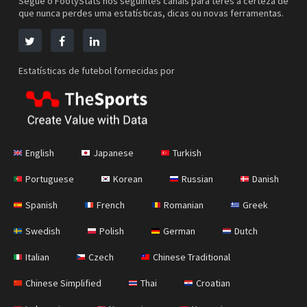
Segue o FootyStats nos seguintes canais para teres a certeza de
que nunca perdes uma estatísticas, dicas ou novas ferramentas.
Estatísticas de futebol fornecidas por
English
Japanese
Turkish
Portuguese
Korean
Russian
Danish
Spanish
French
Romanian
Greek
Swedish
Polish
German
Dutch
Italian
Czech
Chinese Traditional
Chinese Simplified
Thai
Croatian