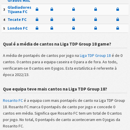
Grados MXL
Gladiadores
3
Tijuana FC
Tecate FC
4
London FC
5
Qual é a média de cantos na Liga TDP Group 18 game?
A média de pontapés de cantos por jogo na
Liga TDP Group 18
é de 0
cantos. 0 cantos para a equipa caseira e 0 para a de fora. Ao todo,
verificaram-se 0 cantos em 0 jogos. Esta estatística é referente à
época 2022/23.
Que equipa teve mais cantos na Liga TDP Group 18?
Rosarito FC
é a equipa com mais pontapés de canto na Liga TDP Group
18. Rosarito FC marca 0 pontapés de canto por jogo e concede 0
cantos em média. Significa que Rosarito FC tem um total de 0 cantos
por jogo. No total, 0 pontapés de canto aconteceram em 0 jogas da
Rosarito FC.