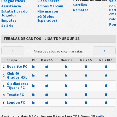
Prognósticos
Clean Sheets
Valo
Cartões
Assistência
Ambas Marcam
Conj
Remates
Dad
Estatísticas do
Não marcou
em E
Jogador
xG (Golos
Odd
Empates
Esperados)
Pont
Salário
TEBALAS DE CANTOS - LIGA TDP GROUP 18
Altera os dados ao clicar nas setas.
Equipa
PJ
Mais 9.5
Mais 7.5
Mais 8.5
Mais 10.5
Rosarito FC
1
Club 40
2
Grados MXL
Gladiadores
3
Tijuana FC
Tecate FC
4
London FC
5
A média de Mais 9.5 Cantos em
México Liga TDP Group 18
é
%
.