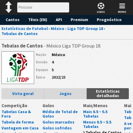
LIGAS
MENU
Cantos
Tênis (EN)
API
Premium
Prognóstico
Estatísticas de Futebol
›
México
›
Liga TDP Group 18
›
Tebalas de Cantos
Tebalas de Cantos
- México Liga TDP Group 18
México
Nação
4
Divisão
5
Equipas
2022/23
Época
Estatísticas
Vista geral
Jogos
detalhadas
Competição
Golos
Mais/Menos
Mai
Tabelas Casa &
Média de Total de
Mais 0.5 ~ 5.5
Tabe
Fora
Golos
Tabelas
Tabe
Tabela de forma
Golos marcados
Menos 0.5 ~ 5.5
A ve
Tabelas
Vantagem em Casa
Golos sofridos
perd
Tebalas de Cantos