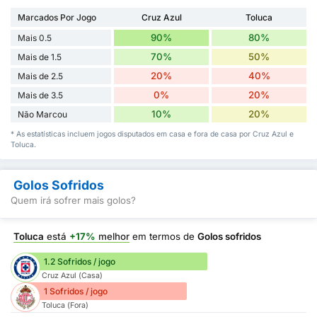
Marcados Por Jogo
Cruz Azul
Toluca
90%
80%
Mais 0.5
70%
50%
Mais de 1.5
20%
40%
Mais de 2.5
0%
20%
Mais de 3.5
10%
20%
Não Marcou
* As estatísticas incluem jogos disputados em casa e fora de casa por Cruz Azul e
Toluca.
Golos Sofridos
Quem irá sofrer mais golos?
Toluca
está
+17%
melhor
em termos de
Golos sofridos
1.2 Sofridos / jogo
Cruz Azul (Casa)
1 Sofridos / jogo
Toluca (Fora)