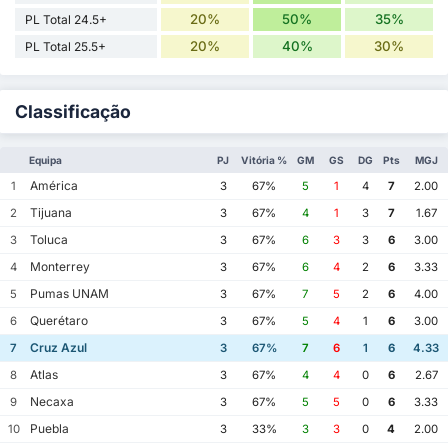
20%
50%
35%
PL Total 24.5+
20%
40%
30%
PL Total 25.5+
Classificação
Equipa
PJ
Vitória %
GM
GS
DG
Pts
MGJ
América
1
3
67%
5
1
4
7
2.00
Tijuana
2
3
67%
4
1
3
7
1.67
Toluca
3
3
67%
6
3
3
6
3.00
Monterrey
4
3
67%
6
4
2
6
3.33
Pumas UNAM
5
3
67%
7
5
2
6
4.00
Querétaro
6
3
67%
5
4
1
6
3.00
Cruz Azul
7
3
67%
7
6
1
6
4.33
Atlas
8
3
67%
4
4
0
6
2.67
Necaxa
9
3
67%
5
5
0
6
3.33
Puebla
10
3
33%
3
3
0
4
2.00