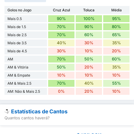
Golos no Jogo
Cruz Azul
Toluca
Média
90%
100%
95%
Mais 0.5
70%
90%
80%
Mais de 1.5
70%
60%
65%
Mais de 2.5
40%
30%
35%
Mais de 3.5
30%
10%
20%
Mais de 4.5
70%
50%
60%
AM
50%
20%
35%
AM & Vitória
10%
10%
10%
AM & Empate
70%
40%
55%
AM & Mais 2.5
0%
20%
10%
AM: Não & Mais 2.5
Estatísticas de Cantos
Quantos cantos haverá?