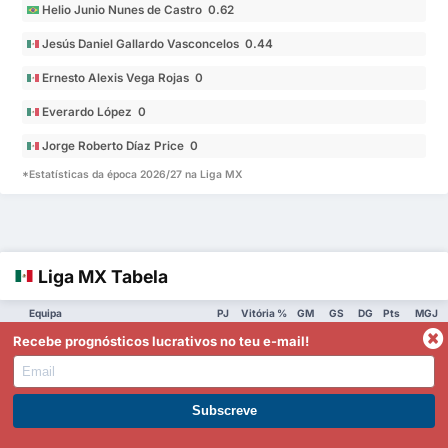
Helio Junio Nunes de Castro 0.62
Jesús Daniel Gallardo Vasconcelos 0.44
Ernesto Alexis Vega Rojas 0
Everardo López 0
Jorge Roberto Díaz Price 0
*Estatísticas da época 2026/27 na Liga MX
Liga MX Tabela
Equipa
PJ
Vitória %
GM
GS
DG
Pts
MGJ
América
1
3
67%
5
1
4
7
2.00
Recebe prognósticos lucrativos no teu e-mail!
Tijuana
2
3
67%
4
1
3
7
1.67
Toluca
3
3
67%
6
3
3
6
3.00
Monterrey
4
3
67%
6
4
2
6
3.33
Torna-te Premium
Pumas UNAM
5
3
67%
7
5
2
6
4.00