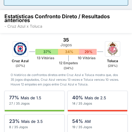
Estatísticas Confronto Direto / Resultados
anteriores
- Cruz Azul x Toluca
35
Jogos
37%
34%
29%
13 Vitórias
10 Vitórias
Cruz Azul
Toluca
12 Empates
(37%)
(29%)
(34%)
O histórico de confrontos diretos entre Cruz Azul e Toluca mostra que, dos
35 jogos disputados, Cruz Azul venceu 13 vezes e Toluca venceu 10 vezes.
Houve 12 empates em jogos entre Cruz Azul e Toluca.
77%
40%
Mais de 1.5
Mais de 2.5
27 / 35 Jogos
14 / 35 Jogos
23%
54%
Mais de 3.5
AM
8 / 35 Jogos
19 / 35 Jogos