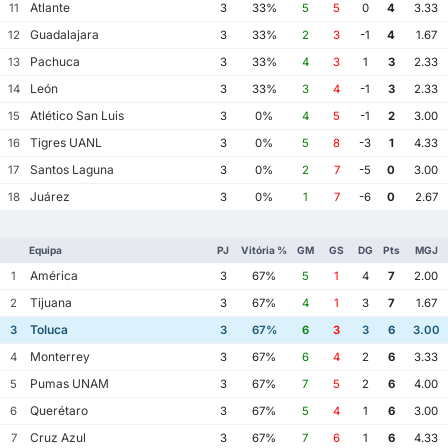
Atlante
11
3
33%
5
5
0
4
3.33
Guadalajara
12
3
33%
2
3
-1
4
1.67
Pachuca
13
3
33%
4
3
1
3
2.33
León
14
3
33%
3
4
-1
3
2.33
Atlético San Luis
15
3
0%
4
5
-1
2
3.00
Tigres UANL
16
3
0%
5
8
-3
1
4.33
Santos Laguna
17
3
0%
2
7
-5
0
3.00
Juárez
18
3
0%
1
7
-6
0
2.67
Equipa
PJ
Vitória %
GM
GS
DG
Pts
MGJ
América
1
3
67%
5
1
4
7
2.00
Tijuana
2
3
67%
4
1
3
7
1.67
Toluca
3
3
67%
6
3
3
6
3.00
Monterrey
4
3
67%
6
4
2
6
3.33
Pumas UNAM
5
3
67%
7
5
2
6
4.00
Querétaro
6
3
67%
5
4
1
6
3.00
Cruz Azul
7
3
67%
7
6
1
6
4.33