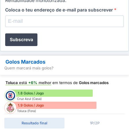
Rentabilidade monotorizada.
Coloca o teu endereço de e-mail para subscrever
*
Subscreva
Golos Marcados
Quem marcará mais golos?
Toluca
está
+6%
melhor
em termos de
Golos marcados
1.8 Golos / Jogo
Cruz Azul (Casa)
1.9 Golos / Jogo
Toluca (Fora)
Resultado final
1P/2P