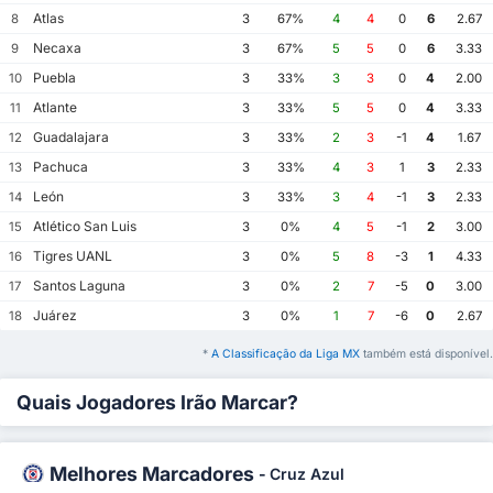
Atlas
8
3
67%
4
4
0
6
2.67
Necaxa
9
3
67%
5
5
0
6
3.33
Puebla
10
3
33%
3
3
0
4
2.00
Atlante
11
3
33%
5
5
0
4
3.33
Guadalajara
12
3
33%
2
3
-1
4
1.67
Pachuca
13
3
33%
4
3
1
3
2.33
León
14
3
33%
3
4
-1
3
2.33
Atlético San Luis
15
3
0%
4
5
-1
2
3.00
Tigres UANL
16
3
0%
5
8
-3
1
4.33
Santos Laguna
17
3
0%
2
7
-5
0
3.00
Juárez
18
3
0%
1
7
-6
0
2.67
*
A Classificação da Liga MX
também está disponível.
Quais Jogadores Irão Marcar?
Melhores Marcadores
-
Cruz Azul