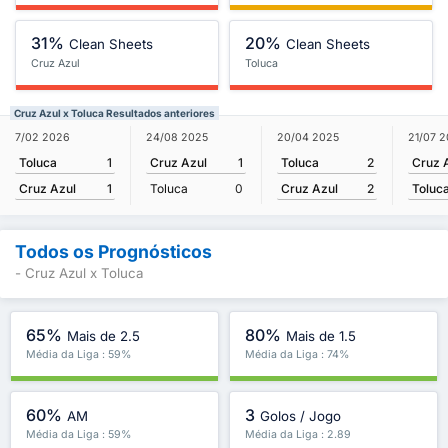
31%
20%
Clean Sheets
Clean Sheets
Cruz Azul
Toluca
Cruz Azul x Toluca Resultados anteriores
7/02 2026
20/04 2025
21/07 
24/08 2025
Toluca
1
Toluca
2
Cruz 
Cruz Azul
1
Cruz Azul
1
Cruz Azul
2
Toluc
Toluca
0
Todos os Prognósticos
- Cruz Azul x Toluca
65%
80%
Mais de 2.5
Mais de 1.5
Média da Liga : 59%
Média da Liga : 74%
60%
3
AM
Golos / Jogo
Média da Liga : 59%
Média da Liga : 2.89