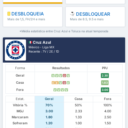
DESBLOQUEIA
DESBLOQUEAR
Mais de 1,5, FH/2H e mais
Mais de 8.5, 9.5 e mais
*Média estatística entre Cruz Azul e Toluca na atual temporada
Cruz Azul
México - Liga MX
Recente : 7V / 2E / 1D
Forma
Resultados
PPJ
Geral
2.30
V
V
V
D
V
Casa
1.83
E
E
V
D
V
Fora
3.00
V
V
V
V
Estat.
Geral
Casa
Fora
Vitória %
70%
50%
100%
MGJ
3.00
2.33
4.00
Marcaram
1.80
1.33
2.50
Sofreram
1.20
1.00
1.50