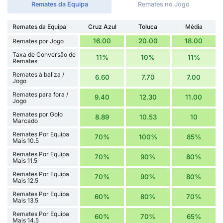
Remates da Equipa
Remates no Jogo
Remates da Equipa
Cruz Azul
Toluca
Média
16.00
20.00
18.00
Remates por Jogo
Taxa de Conversão de
11%
10%
11%
Remates
Remates à baliza /
6.60
7.70
7.00
Jogo
Remates para fora /
9.40
12.30
11.00
Jogo
Remates por Golo
8.89
10.53
10
Marcado
Remates Por Equipa
70%
100%
85%
Mais 10.5
Remates Por Equipa
70%
90%
80%
Mais 11.5
Remates Por Equipa
70%
90%
80%
Mais 12.5
Remates Por Equipa
60%
80%
70%
Mais 13.5
Remates Por Equipa
60%
70%
65%
Mais 14.5