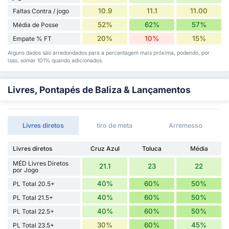
10.9
11.1
11.00
Faltas Contra / jogo
52%
62%
57%
Média de Posse
20%
10%
15%
Empate % FT
Alguns dados são arredondados para a percentagem mais próxima, podendo, por
isso, somar 101% quando adicionados.
Livres, Pontapés de Baliza & Lançamentos
Livres diretos
tiro de meta
Arremesso
Livres diretos
Cruz Azul
Toluca
Média
MÉD Livres Diretos
21.1
23
22
por Jogo
40%
60%
50%
PL Total 20.5+
40%
60%
50%
PL Total 21.5+
40%
60%
50%
PL Total 22.5+
30%
60%
45%
PL Total 23.5+