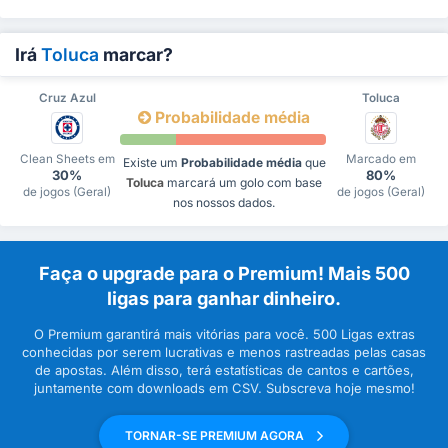
Irá
Toluca
marcar?
Cruz Azul
Toluca
Probabilidade média
Clean Sheets em
Marcado em
Existe um
Probabilidade média
que
30%
80%
Toluca
marcará um golo com base
de jogos (Geral)
de jogos (Geral)
nos nossos dados.
Faça o upgrade para o Premium! Mais 500
ligas para ganhar dinheiro.
O Premium garantirá mais vitórias para você. 500 Ligas extras
conhecidas por serem lucrativas e menos rastreadas pelas casas
de apostas. Além disso, terá estatísticas de cantos e cartões,
juntamente com downloads em CSV. Subscreva hoje mesmo!
TORNAR-SE PREMIUM AGORA