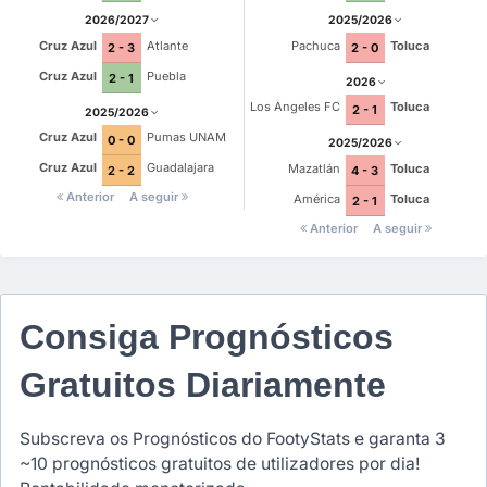
2026/2027
2025/2026
Cruz Azul
Atlante
Pachuca
Toluca
2 - 3
2 - 0
Cruz Azul
Puebla
2 - 1
2026
Los Angeles FC
Toluca
2 - 1
2025/2026
Cruz Azul
Pumas UNAM
0 - 0
2025/2026
Cruz Azul
Guadalajara
Mazatlán
Toluca
2 - 2
4 - 3
Anterior
A seguir
América
Toluca
2 - 1
Anterior
A seguir
Consiga Prognósticos
Gratuitos Diariamente
Subscreva os Prognósticos do FootyStats e garanta 3
~10 prognósticos gratuitos de utilizadores por dia!