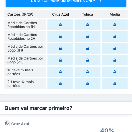
DATA FOR PREMIUM MEMBERS ONLY
Cartões (1P/2P)
Cruz Azul
Toluca
Média
Média de Cartões
Recebidos no 1H
Média de Cartões
Recebidos no 2H
Média de Cartões por
Jogo (1H)
Média de Cartões por
Jogo (2H)
1H teve % mais
cartões
2H teve % mais
cartões
Quem vai marcar primeiro?
Cruz Azul
40%