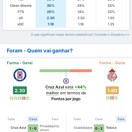
Clean Sheets
30%
29%
33%
FTS
20%
14%
33%
xG
2.20
2.50
1.50
xGC
1.19
1.16
1.25
O que significam esses termos estatísticos? Consulte o Glossário
Foram - Quem vai ganhar?
Forma - Geral
Forma - Geral
Cruz Azul
está
+44%
2.30
1.60
melhor
em termos de
V
D
V
Pontos por jogo
V
V
V
D
V
Tudo
Casa
Fora
Tudo
Casa
Fora
Philadelphia
Cruz Azul
Guadalajara
Toluca
1 - 0
0 - 2
Union