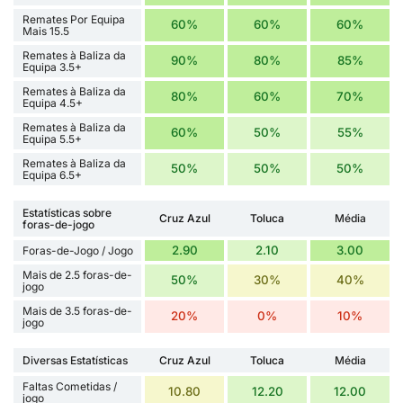
Remates Por Equipa
60%
60%
60%
Mais 15.5
Remates à Baliza da
90%
80%
85%
Equipa 3.5+
Remates à Baliza da
80%
60%
70%
Equipa 4.5+
Remates à Baliza da
60%
50%
55%
Equipa 5.5+
Remates à Baliza da
50%
50%
50%
Equipa 6.5+
Estatísticas sobre
Cruz Azul
Toluca
Média
foras-de-jogo
2.90
2.10
3.00
Foras-de-Jogo / Jogo
Mais de 2.5 foras-de-
50%
30%
40%
jogo
Mais de 3.5 foras-de-
20%
0%
10%
jogo
Diversas Estatísticas
Cruz Azul
Toluca
Média
Faltas Cometidas /
10.80
12.20
12.00
jogo