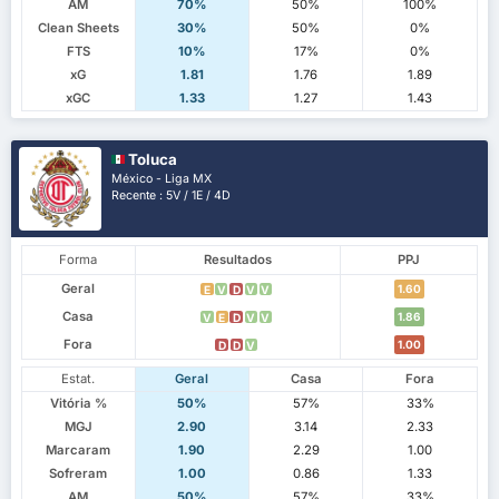
AM
70%
50%
100%
Clean Sheets
30%
50%
0%
FTS
10%
17%
0%
xG
1.81
1.76
1.89
xGC
1.33
1.27
1.43
Toluca
México - Liga MX
Recente : 5V / 1E / 4D
Forma
Resultados
PPJ
Geral
1.60
E
V
D
V
V
Casa
1.86
V
E
D
V
V
Fora
1.00
D
D
V
Estat.
Geral
Casa
Fora
Vitória %
50%
57%
33%
MGJ
2.90
3.14
2.33
Marcaram
1.90
2.29
1.00
Sofreram
1.00
0.86
1.33
AM
50%
57%
33%