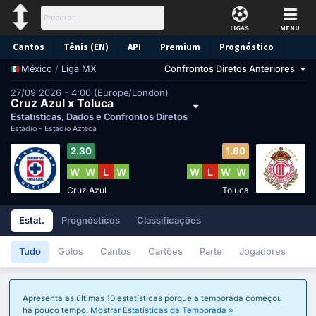
LIGAS
MENU
Cantos
Tênis (EN)
API
Premium
Prognóstico
/
Liga MX
Confrontos Diretos Anteriores
México
27/09 2026 - 4:00 (Europe/London)
Cruz Azul x Toluca
Estatísticas, Dados e Confrontos Diretos
Estádio -
Estadio Azteca
2.30
1.60
W
W
L
W
W
L
W
W
Cruz Azul
Toluca
Estat.
Prognósticos
Classificações
Tudo
Golos
Cantos
Cartões
Parte
Jogadores
Apresenta as últimas 10 estatísticas porque a temporada começou
há pouco tempo.
Mostrar Estatísticas da Temporada