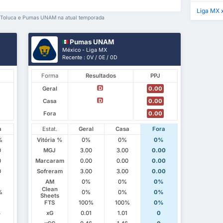
Liga MX 
re Toluca e Pumas UNAM na atual temporada
Pumas UNAM
México - Liga MX
Recente : 0V / 0E / 0D
Forma
Resultados
PPJ
Geral
0.00
D
Casa
0.00
D
Fora
0.00
a
Estat.
Geral
Casa
Fora
%
Vitória %
0%
0%
0%
0
MGJ
3.00
3.00
0.00
0
Marcaram
0.00
0.00
0.00
0
Sofreram
3.00
3.00
0.00
AM
0%
0%
0%
Clean
%
0%
0%
0%
Sheets
FTS
100%
100%
0%
6
xG
0.01
1.01
0