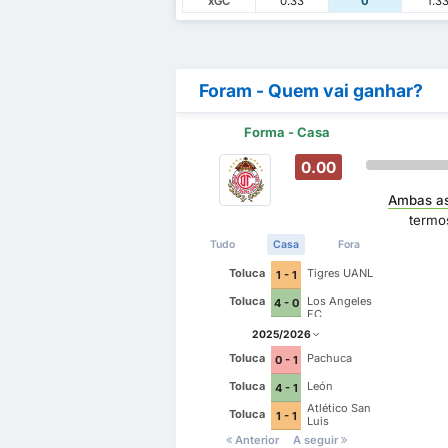
xGC
0.33
0
1.3
Foram - Quem vai ganhar?
Forma - Casa
0.00
Ambas as
termo
Tudo
Casa
Fora
Toluca
Tigres UANL
1 - 1
Toluca
Los Angeles
4 - 0
FC
2025/2026
Toluca
Pachuca
0 - 1
Toluca
León
4 - 1
Atlético San
Toluca
1 - 1
Luis
Anterior
A seguir