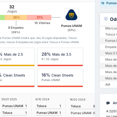
Pumas
18
32
Jogos
28%
31%
Od
10 Vitórias
Pumas UNAM
9 Empates
Merca
(31%)
(28%)
Toluca V
ca e Pumas UNAM mostra que, dos 32 jogos disputados, Toluca
Pumas 
zes. Houve 9 empates em jogos entre Toluca e Pumas UNAM.
Empate
Mais 0.
%
28%
Mais de 2.5
Mais de 3.5
 32 Jogos
9 / 32 Jogos
Mais de 
Mais de
Mais de
%
16%
Clean Sheets
Clean Sheets
Mais de
ca
Pumas UNAM
AM
30/01 2025
6/10 2024
19/08 20
18/03 2024
An
Pumas UNAM
1
Toluca
1
Pumas
Toluca
3
A 22/0
Toluca
1
Pumas UNAM
1
Toluca
Pumas UNAM
0
na Lig