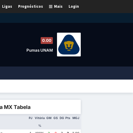
Ligas
Prognósticos
Mais
Login
0.00
Pumas UNAM
ga MX Tabela
PJ
Vitória
GM
GS
DG
Pts
MGJ
%