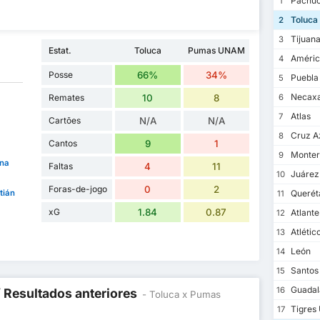
Pachu
1
Toluca
2
Tijuan
3
Estat.
Toluca
Pumas UNAM
Améric
4
Posse
66%
34%
Puebla
5
Necax
Remates
10
8
6
Atlas
7
Cartões
N/A
N/A
Cruz A
8
Cantos
9
1
Monter
9
ena
Faltas
4
11
Juárez
10
Foras-de-jogo
0
2
tián
Querét
11
xG
1.84
0.87
Atlante
12
Atlétic
13
León
14
Santos
15
Guadal
16
/ Resultados anteriores
- Toluca x Pumas
Tigres
17