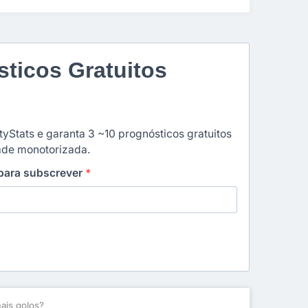
ticos Gratuitos
yStats e garanta 3 ~10 prognósticos gratuitos
dade monotorizada.
 para subscrever
*
is golos?