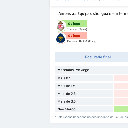
Ambas as Equipas são iguais
em term
0 / jogo
Toluca (Casa)
0 / jogo
Pumas UNAM (Fora)
Resultado final
Marcados Por Jogo
Mais 0.5
Mais de 1.5
Mais de 2.5
Mais de 3.5
Não Marcou
* Estatísticas baseadas no desempenho de Toluca 