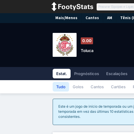
Mais/Menos
Cantos
AM
Tênis (
0.00
Toluca
Estat.
Prognósticos
Escalações
Tudo
Golos
Cantos
Cartões
Este é um jogo de início de temporada ou um 
temporada em vez das últimas 10 estatísticas 
consistentes.