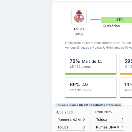
41%
13 Vitórias
Toluca
(41%)
O histórico de confrontos diretos entre Tolu
venceu 13 vezes e Pumas UNAM venceu 10 ve
78%
59
Mais de 1.5
25 / 32 Jogos
19 /
69%
19
AM
22 / 32 Jogos
Tolu
Toluca x Pumas UNAM Resultados anteriores
17/08 2025
4/03 2026
Toluca
1
Pumas UNAM
2
Toluca
3
Pumas UNAM
1