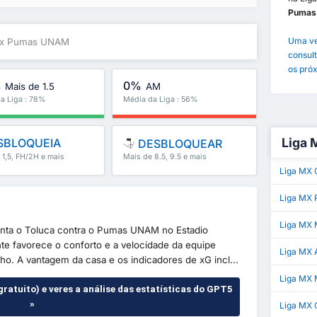
Puma
Uma ve
a x Pumas UNAM
consult
os pró
%
0%
Mais de 1.5
AM
a Liga : 78%
Média da Liga : 56%
Liga 
SBLOQUEIA
DESBLOQUEAR
 1,5, FH/2H e mais
Mais de 8.5, 9.5 e mais
Liga MX 
Liga MX 
Liga MX 
nta o Toluca contra o Pumas UNAM no Estadio
e favorece o conforto e a velocidade da equipe
Liga MX
o. A vantagem da casa e os indicadores de xG incl...
Liga MX 
gratuito) e veres a análise das estatísticas do GPT5
»
Liga MX 