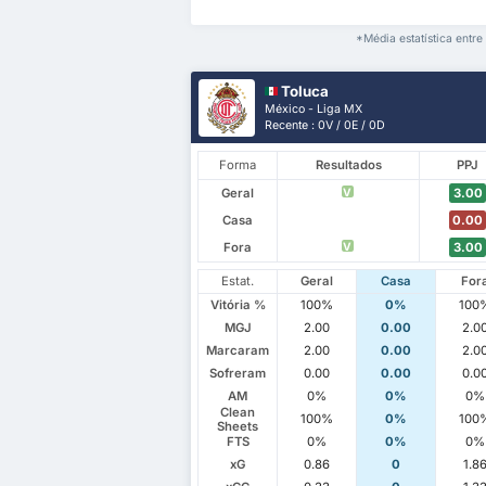
*Média estatística ent
Toluca
México - Liga MX
Recente : 0V / 0E / 0D
Forma
Resultados
PPJ
Geral
3.00
V
Casa
0.00
Fora
3.00
V
Estat.
Geral
Casa
For
Vitória %
100%
0%
100
MGJ
2.00
0.00
2.0
Marcaram
2.00
0.00
2.0
Sofreram
0.00
0.00
0.0
AM
0%
0%
0%
Clean
100%
0%
100
Sheets
FTS
0%
0%
0%
xG
0.86
0
1.8