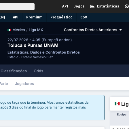
API
Jogos
Estatísticas
EN)
API
Premium
Prognóstico
CSV
/
Liga MX
Confrontos Diretos Anteriores
México
22/07 2026 - 4:05 (Europe/London)
Toluca x Pumas UNAM
Estatísticas, Dados e Confrontos Diretos
Estádio -
Estadio Nemesio Díez
Classificações
Odds
Parte
Jogadores
jogo de taça que já terminou. Mostramos estatísticas da
Li
após 3 dias do final do jogo para manter registos mais
Equipa