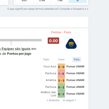
3
xGC
0.46
1.46
0
O que significam esses termos estatísticos? Consulte o Glossário
Forma - Fora
0.00
 Equipas são iguais
em
s de
Pontos por jogo
Tudo
Casa
Fora
Cruz Azul
Pumas UNAM
0 - 0
Pachuca
Pumas UNAM
1 - 0
América
Pumas UNAM
3 - 3
Pachuca
Pumas UNAM
0 - 2
Atlético San
Pumas UNAM
0 - 2
Luis
Anterior
A seguir