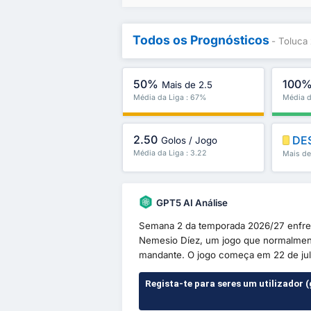
Todos os Prognósticos
- Toluc
50%
100
Mais de 2.5
Média da Liga : 67%
Média d
2.50
DE
Golos / Jogo
Média da Liga : 3.22
Mais de
GPT5 AI Análise
Semana 2 da temporada 2026/27 enfre
Nemesio Díez, um jogo que normalment
mandante. O jogo começa em 22 de julh
Regista-te para seres um utilizador (