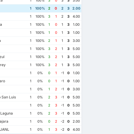
ca
1
100%
3
0
3
3
3.00
1
100%
2
0
2
3
2.00
a
1
100%
3
1
2
3
4.00
a
1
100%
1
0
1
3
1.00
1
100%
1
0
1
3
1.00
a
1
100%
2
1
1
3
3.00
1
100%
3
2
1
3
5.00
zul
1
100%
3
2
1
3
5.00
rey
1
100%
3
2
1
3
5.00
1
0%
0
1
-1
0
1.00
aro
1
0%
0
1
-1
0
1.00
1
0%
1
2
-1
0
3.00
o San Luis
1
0%
2
3
-1
0
5.00
1
0%
2
3
-1
0
5.00
 Laguna
1
0%
2
3
-1
0
5.00
ajara
1
0%
0
2
-2
0
2.00
 UANL
1
0%
1
3
-2
0
4.00