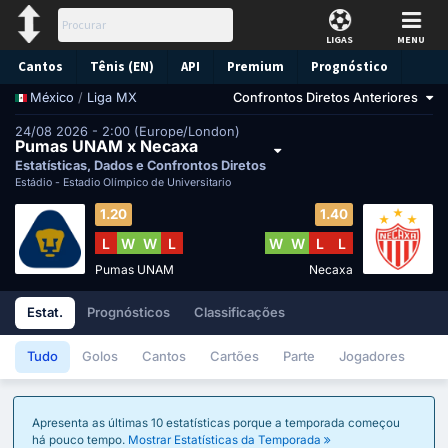
LIGAS
MENU
Cantos
Tênis (EN)
API
Premium
Prognóstico
/
Liga MX
Confrontos Diretos Anteriores
México
24/08 2026 - 2:00 (Europe/London)
Pumas UNAM x Necaxa
Estatísticas, Dados e Confrontos Diretos
Estádio -
Estadio Olímpico de Universitario
1.20
1.40
L
W
W
L
W
W
L
L
Pumas UNAM
Necaxa
Estat.
Prognósticos
Classificações
Tudo
Golos
Cantos
Cartões
Parte
Jogadores
Apresenta as últimas 10 estatísticas porque a temporada começou
há pouco tempo.
Mostrar Estatísticas da Temporada