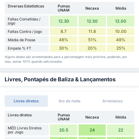
Diversas Estatísticas
Pumas
Necaxa
Média
UNAM
Faltas Cometidas /
12.30
12.50
12.00
jogo
8.7
11.8
10.00
Faltas Contra / jogo
46%
51%
49%
Média de Posse
30%
20%
25%
Empate % FT
Alguns dados são arredondados para a percentagem mais próxima, podendo, por
isso, somar 101% quando adicionados.
Livres, Pontapés de Baliza & Lançamentos
Livres diretos
tiro de meta
Arremesso
Livres diretos
Pumas
Necaxa
Média
UNAM
MÉD Livres Diretos
20.5
24
22
por Jogo