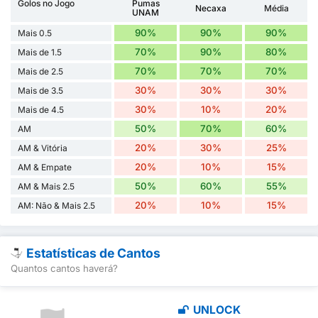
Golos no Jogo
Pumas
Necaxa
Média
UNAM
90%
90%
90%
Mais 0.5
70%
90%
80%
Mais de 1.5
70%
70%
70%
Mais de 2.5
30%
30%
30%
Mais de 3.5
30%
10%
20%
Mais de 4.5
50%
70%
60%
AM
20%
30%
25%
AM & Vitória
20%
10%
15%
AM & Empate
50%
60%
55%
AM & Mais 2.5
20%
10%
15%
AM: Não & Mais 2.5
Estatísticas de Cantos
Quantos cantos haverá?
UNLOCK