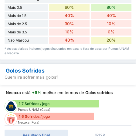
60%
80%
Mais 0.5
40%
40%
Mais de 1.5
30%
10%
Mais de 2.5
10%
0%
Mais de 3.5
40%
20%
Não Marcou
* As estatísticas incluem jogos disputados em casa e fora de casa por Pumas UNAM
e Necaxa.
Golos Sofridos
Quem irá sofrer mais golos?
Necaxa
está
+6%
melhor
em termos de
Golos sofridos
1.7 Sofridos / jogo
Pumas UNAM (Casa)
1.6 Sofridos / jogo
Necaxa (Fora)
Resultado final
1P/2P