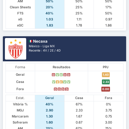
AM
50%
50%
50%
Clean Sheets
20%
25%
17%
FTS
40%
25%
50%
xG
1.03
1.11
0.97
xGC
1.83
1.78
1.86
Necaxa
México - Liga MX
Recente : 4V / 2E / 4D
Forma
Resultados
PPJ
Geral
1.40
D
V
V
D
D
Casa
2.33
V
E
E
V
V
Fora
0.00
D
D
D
D
Estat.
Geral
Casa
Fora
Vitória %
40%
67%
0%
MGJ
2.90
2.33
3.75
Marcaram
1.30
1.67
0.75
Sofreram
1.60
0.67
3.00
AM
70%
67%
75%