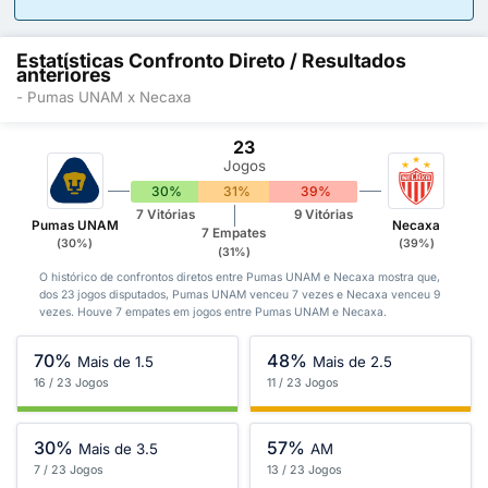
Estatísticas Confronto Direto / Resultados
anteriores
- Pumas UNAM x Necaxa
23
Jogos
30%
31%
39%
7 Vitórias
9 Vitórias
Pumas UNAM
Necaxa
7 Empates
(30%)
(39%)
(31%)
O histórico de confrontos diretos entre Pumas UNAM e Necaxa mostra que,
dos 23 jogos disputados, Pumas UNAM venceu 7 vezes e Necaxa venceu 9
vezes. Houve 7 empates em jogos entre Pumas UNAM e Necaxa.
70%
48%
Mais de 1.5
Mais de 2.5
16 / 23 Jogos
11 / 23 Jogos
30%
57%
Mais de 3.5
AM
7 / 23 Jogos
13 / 23 Jogos