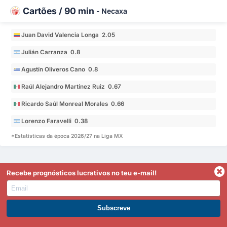
Cartões / 90 min
-
Necaxa
Juan David Valencia Longa 2.05
Julián Carranza 0.8
Agustín Oliveros Cano 0.8
Raúl Alejandro Martínez Ruiz 0.67
Ricardo Saúl Monreal Morales 0.66
Lorenzo Faravelli 0.38
*Estatísticas da época 2026/27 na Liga MX
Recebe prognósticos lucrativos no teu e-mail!
Liga MX Tabela
Equipa
PJ
Vitória %
GM
GS
DG
Pts
MGJ
Torna-te Premium
América
1
3
67%
5
1
4
7
2.00