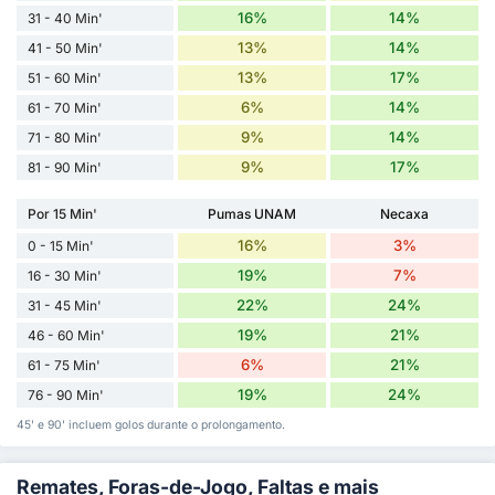
16%
14%
31 - 40 Min'
13%
14%
41 - 50 Min'
13%
17%
51 - 60 Min'
6%
14%
61 - 70 Min'
9%
14%
71 - 80 Min'
9%
17%
81 - 90 Min'
Por 15 Min'
Pumas UNAM
Necaxa
16%
3%
0 - 15 Min'
19%
7%
16 - 30 Min'
22%
24%
31 - 45 Min'
19%
21%
46 - 60 Min'
6%
21%
61 - 75 Min'
19%
24%
76 - 90 Min'
45' e 90' incluem golos durante o prolongamento.
Remates, Foras-de-Jogo, Faltas e mais