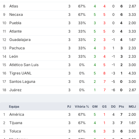
Atlas
8
3
67%
4
4
0
6
2.67
Necaxa
9
3
67%
5
5
0
6
3.33
Puebla
10
3
33%
3
3
0
4
2.00
Atlante
11
3
33%
5
5
0
4
3.33
Guadalajara
12
3
33%
2
3
-1
4
1.67
Pachuca
13
3
33%
4
3
1
3
2.33
León
14
3
33%
3
4
-1
3
2.33
Atlético San Luis
15
3
0%
4
5
-1
2
3.00
Tigres UANL
16
3
0%
5
8
-3
1
4.33
Santos Laguna
17
3
0%
2
7
-5
0
3.00
Juárez
18
3
0%
1
7
-6
0
2.67
Equipa
PJ
Vitória %
GM
GS
DG
Pts
MGJ
América
1
3
67%
5
1
4
7
2.00
Tijuana
2
3
67%
4
1
3
7
1.67
Toluca
3
3
67%
6
3
3
6
3.00