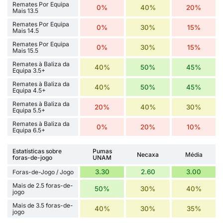
Remates Por Equipa
0%
40%
20%
Mais 13.5
Remates Por Equipa
0%
30%
15%
Mais 14.5
Remates Por Equipa
0%
30%
15%
Mais 15.5
Remates à Baliza da
40%
50%
45%
Equipa 3.5+
Remates à Baliza da
40%
50%
45%
Equipa 4.5+
Remates à Baliza da
20%
40%
30%
Equipa 5.5+
Remates à Baliza da
0%
20%
10%
Equipa 6.5+
Estatísticas sobre
Pumas
Necaxa
Média
foras-de-jogo
UNAM
3.30
2.60
3.00
Foras-de-Jogo / Jogo
Mais de 2.5 foras-de-
50%
30%
40%
jogo
Mais de 3.5 foras-de-
40%
30%
35%
jogo