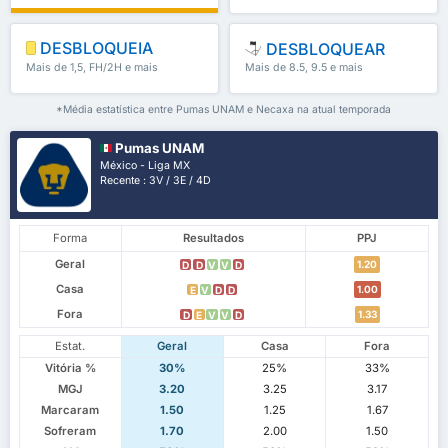
DESBLOQUEIA
DESBLOQUEAR
Mais de 1,5, FH/2H e mais
Mais de 8.5, 9.5 e mais
*Média estatística entre Pumas UNAM e Necaxa na atual temporada
Pumas UNAM
México - Liga MX
Recente : 3V / 3E / 4D
Forma
Resultados
PPJ
Geral
1.20
D
D
V
V
D
Casa
1.00
E
V
D
D
Fora
1.33
D
E
V
V
D
Estat.
Geral
Casa
Fora
Vitória %
30%
25%
33%
MGJ
3.20
3.25
3.17
Marcaram
1.50
1.25
1.67
Sofreram
1.70
2.00
1.50