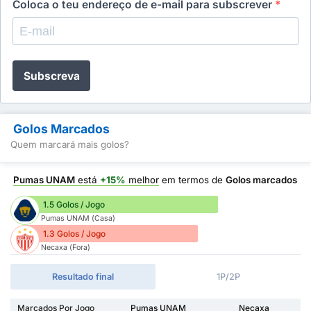
Coloca o teu endereço de e-mail para subscrever
*
Subscreva
Golos Marcados
Quem marcará mais golos?
Pumas UNAM
está
+15%
melhor
em termos de
Golos marcados
1.5 Golos / Jogo
Pumas UNAM (Casa)
1.3 Golos / Jogo
Necaxa (Fora)
Resultado final
1P/2P
Marcados Por Jogo
Pumas UNAM
Necaxa