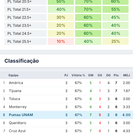
50%
70%
60%
PL Total 20.5+
40%
70%
55%
PL Total 21.5+
30%
60%
45%
PL Total 22.5+
20%
60%
40%
PL Total 23.5+
20%
60%
40%
PL Total 24.5+
10%
40%
25%
PL Total 25.5+
Classificação
Equipa
PJ
Vitória %
GM
GS
DG
Pts
MGJ
América
1
3
67%
5
1
4
7
2.00
Tijuana
2
3
67%
4
1
3
7
1.67
Toluca
3
3
67%
6
3
3
6
3.00
Monterrey
4
3
67%
6
4
2
6
3.33
Pumas UNAM
5
3
67%
7
5
2
6
4.00
Querétaro
6
3
67%
5
4
1
6
3.00
Cruz Azul
7
3
67%
7
6
1
6
4.33