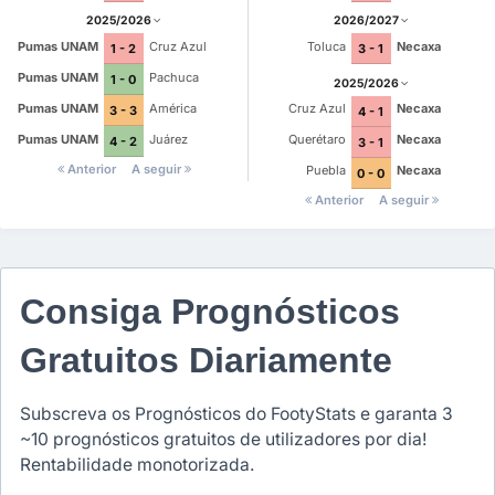
2025/2026
2026/2027
Pumas UNAM
Cruz Azul
Toluca
Necaxa
1 - 2
3 - 1
Pumas UNAM
Pachuca
1 - 0
2025/2026
Pumas UNAM
América
Cruz Azul
Necaxa
3 - 3
4 - 1
Pumas UNAM
Juárez
Querétaro
Necaxa
4 - 2
3 - 1
Anterior
A seguir
Puebla
Necaxa
0 - 0
Anterior
A seguir
Consiga Prognósticos
Gratuitos Diariamente
Subscreva os Prognósticos do FootyStats e garanta 3
~10 prognósticos gratuitos de utilizadores por dia!
Rentabilidade monotorizada.