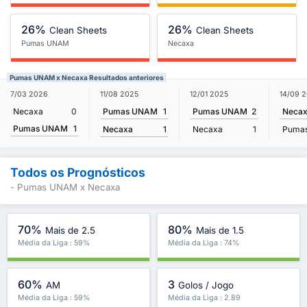
26%
26%
Clean Sheets
Clean Sheets
Pumas UNAM
Necaxa
Pumas UNAM x Necaxa Resultados anteriores
11/08 2025
7/03 2026
12/01 2025
14/09 
Pumas UNAM
1
Necaxa
0
Pumas UNAM
2
Neca
Pumas UNAM
1
Necaxa
1
Necaxa
1
Puma
Todos os Prognósticos
- Pumas UNAM x Necaxa
70%
80%
Mais de 2.5
Mais de 1.5
Média da Liga : 59%
Média da Liga : 74%
60%
3
AM
Golos / Jogo
Média da Liga : 59%
Média da Liga : 2.89