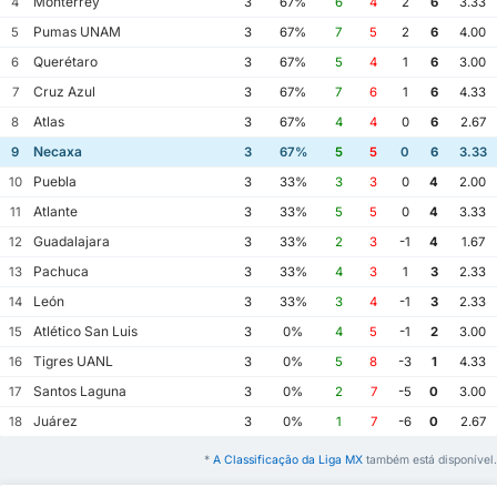
Monterrey
4
3
67%
6
4
2
6
3.33
Pumas UNAM
5
3
67%
7
5
2
6
4.00
Querétaro
6
3
67%
5
4
1
6
3.00
Cruz Azul
7
3
67%
7
6
1
6
4.33
Atlas
8
3
67%
4
4
0
6
2.67
Necaxa
9
3
67%
5
5
0
6
3.33
Puebla
10
3
33%
3
3
0
4
2.00
Atlante
11
3
33%
5
5
0
4
3.33
Guadalajara
12
3
33%
2
3
-1
4
1.67
Pachuca
13
3
33%
4
3
1
3
2.33
León
14
3
33%
3
4
-1
3
2.33
Atlético San Luis
15
3
0%
4
5
-1
2
3.00
Tigres UANL
16
3
0%
5
8
-3
1
4.33
Santos Laguna
17
3
0%
2
7
-5
0
3.00
Juárez
18
3
0%
1
7
-6
0
2.67
*
A Classificação da Liga MX
também está disponível.