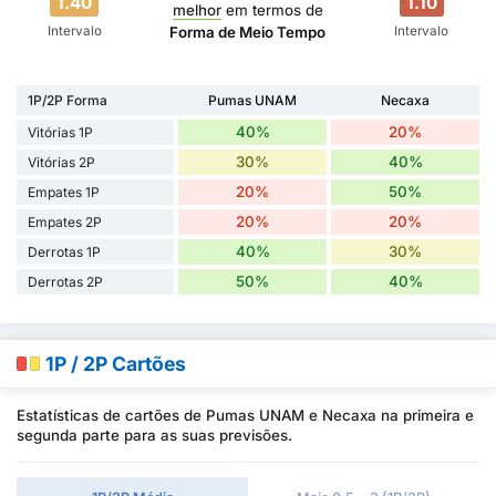
1.40
1.10
melhor
em termos de
Intervalo
Intervalo
Forma de Meio Tempo
1P/2P Forma
Pumas UNAM
Necaxa
40%
20%
Vitórias 1P
30%
40%
Vitórias 2P
20%
50%
Empates 1P
20%
20%
Empates 2P
40%
30%
Derrotas 1P
50%
40%
Derrotas 2P
1P / 2P Cartões
Estatísticas de cartões de Pumas UNAM e Necaxa na primeira e
segunda parte para as suas previsões.