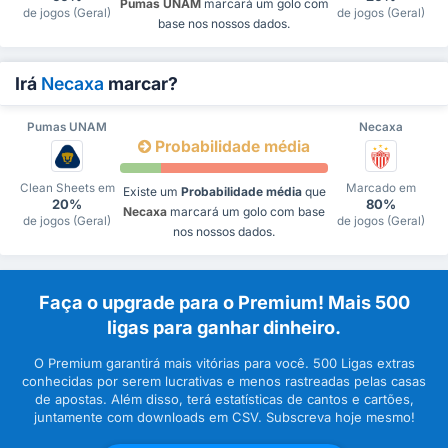
Pumas UNAM
marcará um golo com
de jogos (Geral)
de jogos (Geral)
base nos nossos dados.
Irá
Necaxa
marcar?
Pumas UNAM
Necaxa
Probabilidade média
Clean Sheets em
Marcado em
Existe um
Probabilidade média
que
20%
80%
Necaxa
marcará um golo com base
de jogos (Geral)
de jogos (Geral)
nos nossos dados.
Faça o upgrade para o Premium! Mais 500
ligas para ganhar dinheiro.
O Premium garantirá mais vitórias para você. 500 Ligas extras
conhecidas por serem lucrativas e menos rastreadas pelas casas
de apostas. Além disso, terá estatísticas de cantos e cartões,
juntamente com downloads em CSV. Subscreva hoje mesmo!