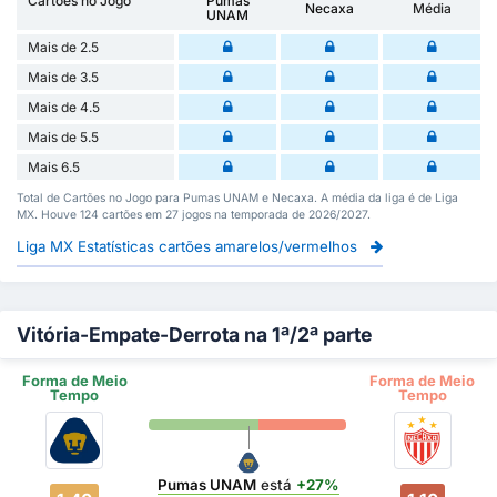
Cartões no Jogo
Pumas
Necaxa
Média
UNAM
Mais de 2.5
Mais de 3.5
Mais de 4.5
Mais de 5.5
Mais 6.5
Total de Cartões no Jogo para Pumas UNAM e Necaxa. A média da liga é de Liga
MX. Houve 124 cartões em 27 jogos na temporada de 2026/2027.
Liga MX Estatísticas cartões amarelos/vermelhos
Vitória-Empate-Derrota na 1ª/2ª parte
Forma de Meio
Forma de Meio
Tempo
Tempo
Pumas UNAM
está
+27%