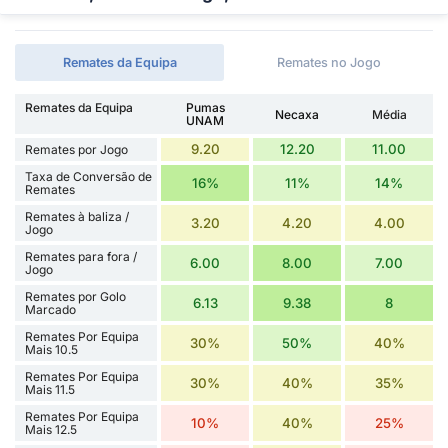
Remates da Equipa
Remates no Jogo
Remates da Equipa
Pumas
Necaxa
Média
UNAM
9.20
12.20
11.00
Remates por Jogo
Taxa de Conversão de
16%
11%
14%
Remates
Remates à baliza /
3.20
4.20
4.00
Jogo
Remates para fora /
6.00
8.00
7.00
Jogo
Remates por Golo
6.13
9.38
8
Marcado
Remates Por Equipa
30%
50%
40%
Mais 10.5
Remates Por Equipa
30%
40%
35%
Mais 11.5
Remates Por Equipa
10%
40%
25%
Mais 12.5