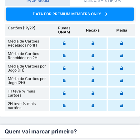
1P/2P Média
Mais 0.5 ~ 3 (1P/2P)
DATA FOR PREMIUM MEMBERS ONLY
Cartões (1P/2P)
Pumas
Necaxa
Média
UNAM
Média de Cartões
Recebidos no 1H
Média de Cartões
Recebidos no 2H
Média de Cartões por
Jogo (1H)
Média de Cartões por
Jogo (2H)
1H teve % mais
cartões
2H teve % mais
cartões
Quem vai marcar primeiro?