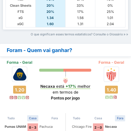
Clean Sheets
20%
33%
0%
FTS
20%
17%
25%
xG
1.34
1.56
1.01
xGC
1.60
1.31
2.04
O que significam esses termos estatísticos? Consulte o Glossário
Foram - Quem vai ganhar?
Forma - Geral
Forma - Geral
Necaxa
está
+17%
melhor
1.20
1.40
em termos de
V
V
D
Pontos por jogo
D
D
V
V
D
Tudo
Casa
Fora
Tudo
Casa
Fora
Pumas UNAM
Pachuca
Chicago Fire
Necaxa
0 - 3
2 - 0