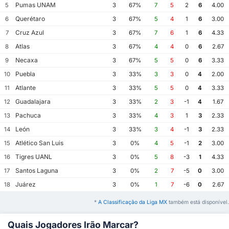
Pumas UNAM
5
3
67%
7
5
2
6
4.00
Querétaro
6
3
67%
5
4
1
6
3.00
Cruz Azul
7
3
67%
7
6
1
6
4.33
Atlas
8
3
67%
4
4
0
6
2.67
Necaxa
9
3
67%
5
5
0
6
3.33
Puebla
10
3
33%
3
3
0
4
2.00
Atlante
11
3
33%
5
5
0
4
3.33
Guadalajara
12
3
33%
2
3
-1
4
1.67
Pachuca
13
3
33%
4
3
1
3
2.33
León
14
3
33%
3
4
-1
3
2.33
Atlético San Luis
15
3
0%
4
5
-1
2
3.00
Tigres UANL
16
3
0%
5
8
-3
1
4.33
Santos Laguna
17
3
0%
2
7
-5
0
3.00
Juárez
18
3
0%
1
7
-6
0
2.67
*
A Classificação da Liga MX
também está disponível.
Quais Jogadores Irão Marcar?