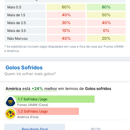
60%
80%
Mais 0.5
40%
50%
Mais de 1.5
30%
40%
Mais de 2.5
10%
0%
Mais de 3.5
40%
20%
Não Marcou
* As estatísticas incluem jogos disputados em casa e fora de casa por Pumas UNAM
e América.
Golos Sofridos
Quem irá sofrer mais golos?
América
está
+24%
melhor
em termos de
Golos sofridos
1.7 Sofridos / jogo
Pumas UNAM (Casa)
1.3 Sofridos / jogo
América (Fora)
Resultado final
1P/2P