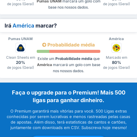
Pumas UNAM
marcará um golo com
de jogos (Geral)
de jogos (Geral)
base nos nossos dados.
Irá
América
marcar?
Pumas UNAM
América
Probabilidade média
Clean Sheets em
Marcado em
Existe um
Probabilidade média
que
20%
80%
América
marcará um golo com base
de jogos (Geral)
de jogos (Geral)
nos nossos dados.
Faça o upgrade para o Premium! Mais 500
ligas para ganhar dinheiro.
O Premium garantirá mais vitórias para você. 500 Ligas extras
conhecidas por serem lucrativas e menos rastreadas pelas casas
de apostas. Além disso, terá estatísticas de cantos e cartões,
juntamente com downloads em CSV. Subscreva hoje mesmo!