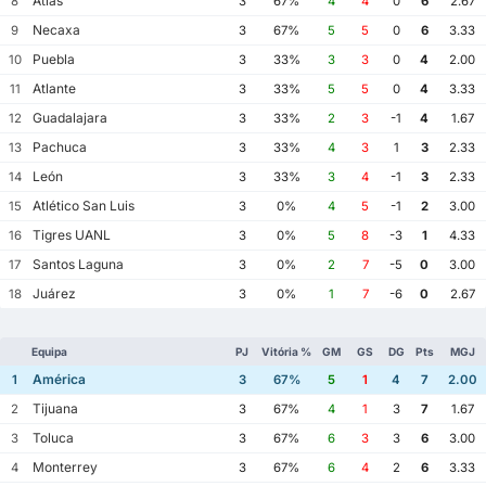
Atlas
8
3
67%
4
4
0
6
2.67
Necaxa
9
3
67%
5
5
0
6
3.33
Puebla
10
3
33%
3
3
0
4
2.00
Atlante
11
3
33%
5
5
0
4
3.33
Guadalajara
12
3
33%
2
3
-1
4
1.67
Pachuca
13
3
33%
4
3
1
3
2.33
León
14
3
33%
3
4
-1
3
2.33
Atlético San Luis
15
3
0%
4
5
-1
2
3.00
Tigres UANL
16
3
0%
5
8
-3
1
4.33
Santos Laguna
17
3
0%
2
7
-5
0
3.00
Juárez
18
3
0%
1
7
-6
0
2.67
Equipa
PJ
Vitória %
GM
GS
DG
Pts
MGJ
América
1
3
67%
5
1
4
7
2.00
Tijuana
2
3
67%
4
1
3
7
1.67
Toluca
3
3
67%
6
3
3
6
3.00
Monterrey
4
3
67%
6
4
2
6
3.33