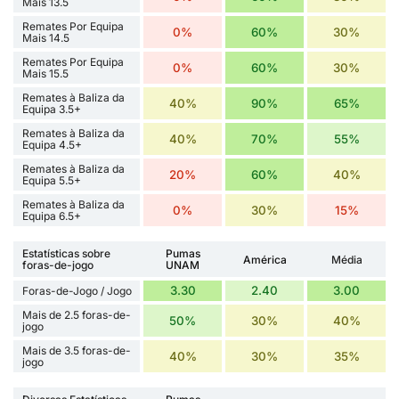
Mais 13.5
Remates Por Equipa
0%
60%
30%
Mais 14.5
Remates Por Equipa
0%
60%
30%
Mais 15.5
Remates à Baliza da
40%
90%
65%
Equipa 3.5+
Remates à Baliza da
40%
70%
55%
Equipa 4.5+
Remates à Baliza da
20%
60%
40%
Equipa 5.5+
Remates à Baliza da
0%
30%
15%
Equipa 6.5+
Estatísticas sobre
Pumas
América
Média
foras-de-jogo
UNAM
3.30
2.40
3.00
Foras-de-Jogo / Jogo
Mais de 2.5 foras-de-
50%
30%
40%
jogo
Mais de 3.5 foras-de-
40%
30%
35%
jogo