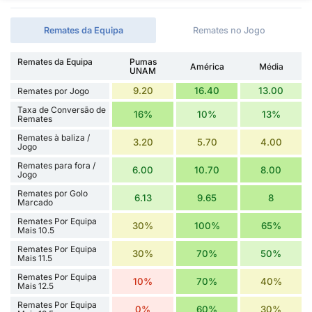
Remates da Equipa
Remates no Jogo
Remates da Equipa
Pumas
América
Média
UNAM
9.20
16.40
13.00
Remates por Jogo
Taxa de Conversão de
16%
10%
13%
Remates
Remates à baliza /
3.20
5.70
4.00
Jogo
Remates para fora /
6.00
10.70
8.00
Jogo
Remates por Golo
6.13
9.65
8
Marcado
Remates Por Equipa
30%
100%
65%
Mais 10.5
Remates Por Equipa
30%
70%
50%
Mais 11.5
Remates Por Equipa
10%
70%
40%
Mais 12.5
Remates Por Equipa
0%
60%
30%