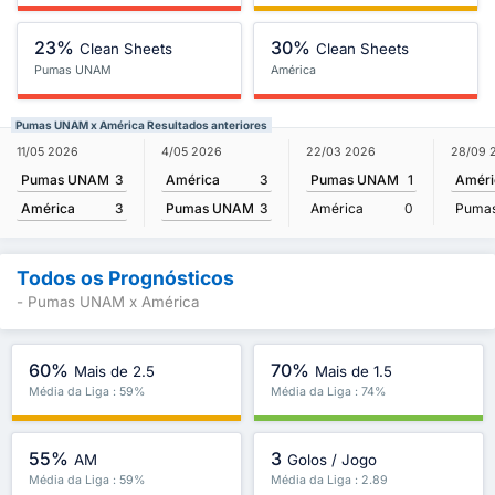
23%
30%
Clean Sheets
Clean Sheets
Pumas UNAM
América
Pumas UNAM x América Resultados anteriores
11/05 2026
4/05 2026
22/03 2026
28/09 
Pumas UNAM
3
América
3
Pumas UNAM
1
Améri
América
3
Pumas UNAM
3
América
0
Puma
Todos os Prognósticos
- Pumas UNAM x América
60%
70%
Mais de 2.5
Mais de 1.5
Média da Liga : 59%
Média da Liga : 74%
55%
3
AM
Golos / Jogo
Média da Liga : 59%
Média da Liga : 2.89