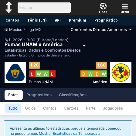
LIGAS
MENU
Cantos
Tênis (EN)
API
Premium
Prognóstico
/
Liga MX
Confrontos Diretos Anteriores
México
8/11 2026 - 3:00 (Europe/London)
Pumas UNAM x América
Estatísticas, Dados e Confrontos Diretos
Estádio -
Estadio Olímpico de Universitario
1.20
1.60
L
W
W
L
D
W
D
W
Pumas UNAM
América
Estat.
Prognósticos
Classificações
Tudo
Golos
Cantos
Cartões
Parte
Jogadores
Apresenta as últimas 10 estatísticas porque a temporada começou
há pouco tempo.
Mostrar Estatísticas da Temporada