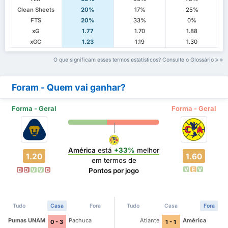
Clean Sheets
20%
17%
25%
FTS
20%
33%
0%
xG
1.77
1.70
1.88
xGC
1.23
1.19
1.30
O que significam esses termos estatísticos? Consulte o Glossário
Foram - Quem vai ganhar?
Forma - Geral
Forma - Geral
América
está
+33%
melhor
1.20
1.60
em termos de
V
E
V
Pontos por jogo
D
D
V
V
D
Tudo
Casa
Fora
Tudo
Casa
Fora
Pumas UNAM
Pachuca
Atlante
América
0 - 3
1 - 1