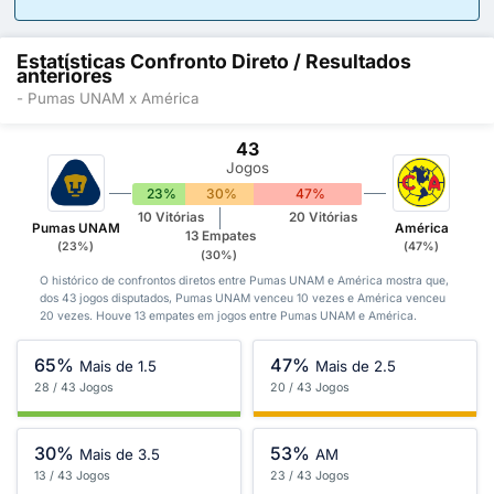
Estatísticas Confronto Direto / Resultados
anteriores
- Pumas UNAM x América
43
Jogos
23%
30%
47%
10 Vitórias
20 Vitórias
Pumas UNAM
América
13 Empates
(23%)
(47%)
(30%)
O histórico de confrontos diretos entre Pumas UNAM e América mostra que,
dos 43 jogos disputados, Pumas UNAM venceu 10 vezes e América venceu
20 vezes. Houve 13 empates em jogos entre Pumas UNAM e América.
65%
47%
Mais de 1.5
Mais de 2.5
28 / 43 Jogos
20 / 43 Jogos
30%
53%
Mais de 3.5
AM
13 / 43 Jogos
23 / 43 Jogos