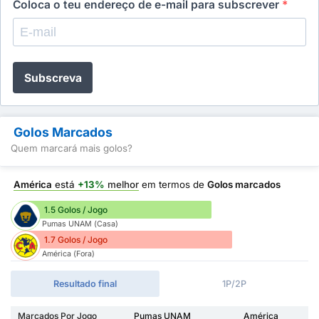
Coloca o teu endereço de e-mail para subscrever
*
Subscreva
Golos Marcados
Quem marcará mais golos?
América
está
+13%
melhor
em termos de
Golos marcados
1.5 Golos / Jogo
Pumas UNAM (Casa)
1.7 Golos / Jogo
América (Fora)
Resultado final
1P/2P
Marcados Por Jogo
Pumas UNAM
América