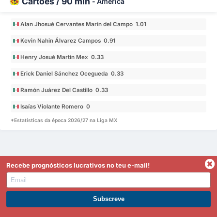
Cartões / 90 min
-
América
Alan Jhosué Cervantes Marín del Campo 1.01
Kevin Nahin Álvarez Campos 0.91
Henry Josué Martín Mex 0.33
Erick Daniel Sánchez Ocegueda 0.33
Ramón Juárez Del Castillo 0.33
Isaías Violante Romero 0
*Estatísticas da época 2026/27 na Liga MX
Recebe prognósticos lucrativos no teu e-mail!
Liga MX Tabela
Equipa
PJ
Vitória %
GM
GS
DG
Pts
MGJ
América
1
3
67%
5
1
4
7
2.00
Torna-te Premium
Tijuana
2
3
67%
4
1
3
7
1.67