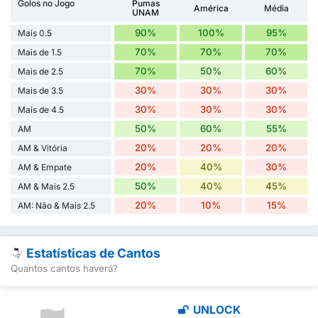
Golos no Jogo
Pumas
América
Média
UNAM
90%
100%
95%
Mais 0.5
70%
70%
70%
Mais de 1.5
70%
50%
60%
Mais de 2.5
30%
30%
30%
Mais de 3.5
30%
30%
30%
Mais de 4.5
50%
60%
55%
AM
20%
20%
20%
AM & Vitória
20%
40%
30%
AM & Empate
50%
40%
45%
AM & Mais 2.5
20%
10%
15%
AM: Não & Mais 2.5
Estatísticas de Cantos
Quantos cantos haverá?
UNLOCK