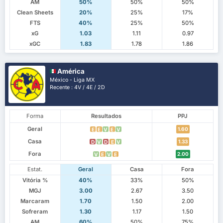
AM
50%
50%
50%
Clean Sheets
20%
25%
17%
FTS
40%
25%
50%
xG
1.03
1.11
0.97
xGC
1.83
1.78
1.86
América
México - Liga MX
Recente : 4V / 4E / 2D
Forma
Resultados
PPJ
Geral
1.60
E
E
V
E
V
Casa
1.33
D
V
D
E
V
Fora
2.00
V
E
V
E
Estat.
Geral
Casa
Fora
Vitória %
40%
33%
50%
MGJ
3.00
2.67
3.50
Marcaram
1.70
1.50
2.00
Sofreram
1.30
1.17
1.50
AM
60%
50%
75%