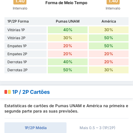
1.40
1.40
Forma de Meio Tempo
Intervalo
Intervalo
1P/2P Forma
Pumas UNAM
América
40%
30%
Vitórias 1P
30%
50%
Vitórias 2P
20%
50%
Empates 1P
20%
20%
Empates 2P
40%
20%
Derrotas 1P
50%
30%
Derrotas 2P
1P / 2P Cartões
Estatísticas de cartões de Pumas UNAM e América na primeira e
segunda parte para as suas previsões.
1P/2P Média
Mais 0.5 ~ 3 (1P/2P)