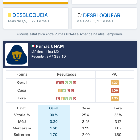
DESBLOQUEIA
DESBLOQUEAR
Mais de 1,5, FH/2H e mais
Mais de 8.5, 9.5 e mais
*Média estatística entre Pumas UNAM e América na atual temporada
Pumas UNAM
México - Liga MX
Recente : 3V / 3E / 4D
Forma
Resultados
PPJ
Geral
1.20
D
D
V
V
D
Casa
1.00
E
V
D
D
Fora
1.33
D
E
V
V
D
Estat.
Geral
Casa
Fora
Vitória %
30%
25%
33%
MGJ
3.20
3.25
3.17
Marcaram
1.50
1.25
1.67
Sofreram
1.70
2.00
1.50