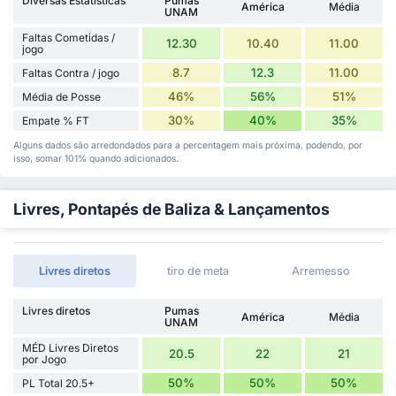
Diversas Estatísticas
Pumas
América
Média
UNAM
Faltas Cometidas /
12.30
10.40
11.00
jogo
8.7
12.3
11.00
Faltas Contra / jogo
46%
56%
51%
Média de Posse
30%
40%
35%
Empate % FT
Alguns dados são arredondados para a percentagem mais próxima, podendo, por
isso, somar 101% quando adicionados.
Livres, Pontapés de Baliza & Lançamentos
Livres diretos
tiro de meta
Arremesso
Livres diretos
Pumas
América
Média
UNAM
MÉD Livres Diretos
20.5
22
21
por Jogo
50%
50%
50%
PL Total 20.5+