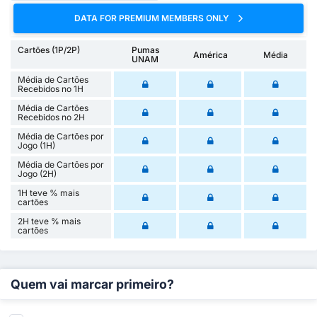
DATA FOR PREMIUM MEMBERS ONLY
Cartões (1P/2P)
Pumas
América
Média
UNAM
Média de Cartões
Recebidos no 1H
Média de Cartões
Recebidos no 2H
Média de Cartões por
Jogo (1H)
Média de Cartões por
Jogo (2H)
1H teve % mais
cartões
2H teve % mais
cartões
Quem vai marcar primeiro?