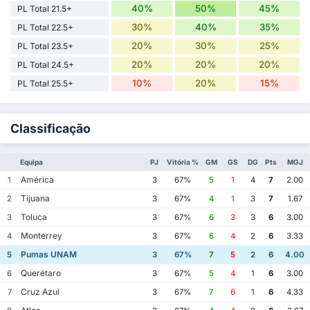
40%
50%
45%
PL Total 21.5+
30%
40%
35%
PL Total 22.5+
20%
30%
25%
PL Total 23.5+
20%
20%
20%
PL Total 24.5+
10%
20%
15%
PL Total 25.5+
Classificação
Equipa
PJ
Vitória %
GM
GS
DG
Pts
MGJ
América
1
3
67%
5
1
4
7
2.00
Tijuana
2
3
67%
4
1
3
7
1.67
Toluca
3
3
67%
6
3
3
6
3.00
Monterrey
4
3
67%
6
4
2
6
3.33
Pumas UNAM
5
3
67%
7
5
2
6
4.00
Querétaro
6
3
67%
5
4
1
6
3.00
Cruz Azul
7
3
67%
7
6
1
6
4.33