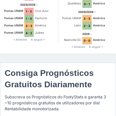
Querétaro
América
0 - 1
2025/2026
Pumas UNAM
Cruz Azul
1 - 2
2025/2026
Pumas UNAM
Pachuca
Pumas UNAM
América
1 - 0
3 - 3
Pumas UNAM
América
León
América
3 - 3
2 - 3
Pumas UNAM
Juárez
4 - 2
2026
Anterior
A seguir
Nashville SC
América
0 - 0
Anterior
A seguir
Consiga Prognósticos
Gratuitos Diariamente
Subscreva os Prognósticos do FootyStats e garanta 3
~10 prognósticos gratuitos de utilizadores por dia!
Rentabilidade monotorizada.