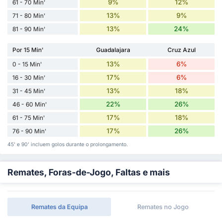
9%
12%
61 - 70 Min'
13%
9%
71 - 80 Min'
13%
24%
81 - 90 Min'
Por 15 Min'
Guadalajara
Cruz Azul
13%
6%
0 - 15 Min'
17%
6%
16 - 30 Min'
13%
18%
31 - 45 Min'
22%
26%
46 - 60 Min'
17%
18%
61 - 75 Min'
17%
26%
76 - 90 Min'
45' e 90' incluem golos durante o prolongamento.
Remates, Foras-de-Jogo, Faltas e mais
Remates da Equipa
Remates no Jogo