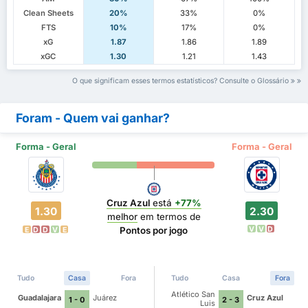
Clean Sheets
20%
33%
0%
FTS
10%
17%
0%
xG
1.87
1.86
1.89
xGC
1.30
1.21
1.43
O que significam esses termos estatísticos? Consulte o Glossário
Foram - Quem vai ganhar?
Forma - Geral
Forma - Geral
Cruz Azul
está
+77%
1.30
2.30
melhor
em termos de
V
V
D
Pontos por jogo
E
D
D
V
E
Tudo
Casa
Fora
Tudo
Casa
Fora
Atlético San
Guadalajara
Juárez
Cruz Azul
1 - 0
2 - 3
Luis