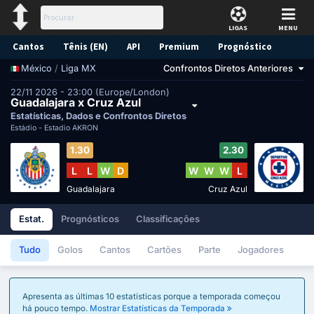
LIGAS
MENU
Cantos
Tênis (EN)
API
Premium
Prognóstico
/
Liga MX
Confrontos Diretos Anteriores
México
22/11 2026 - 23:00 (Europe/London)
Guadalajara x Cruz Azul
Estatísticas, Dados e Confrontos Diretos
Estádio -
Estadio AKRON
1.30
2.30
L
L
W
D
W
W
W
L
Guadalajara
Cruz Azul
Estat.
Prognósticos
Classificações
Tudo
Golos
Cantos
Cartões
Parte
Jogadores
Apresenta as últimas 10 estatísticas porque a temporada começou
há pouco tempo.
Mostrar Estatísticas da Temporada