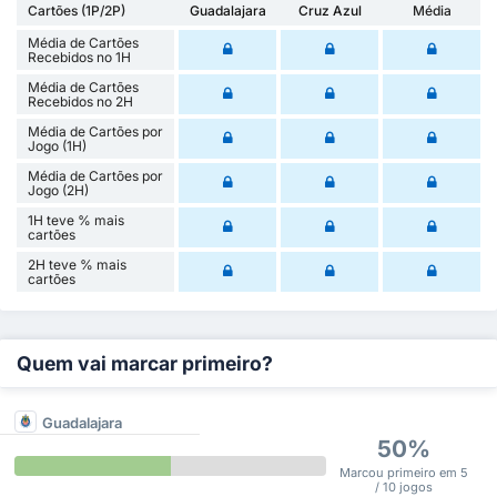
Cartões (1P/2P)
Guadalajara
Cruz Azul
Média
Média de Cartões
Recebidos no 1H
Média de Cartões
Recebidos no 2H
Média de Cartões por
Jogo (1H)
Média de Cartões por
Jogo (2H)
1H teve % mais
cartões
2H teve % mais
cartões
Quem vai marcar primeiro?
Guadalajara
50%
Marcou primeiro em 5
/ 10 jogos