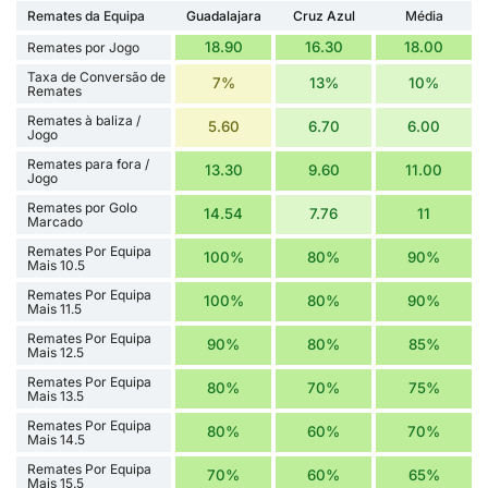
Remates da Equipa
Guadalajara
Cruz Azul
Média
18.90
16.30
18.00
Remates por Jogo
Taxa de Conversão de
7%
13%
10%
Remates
Remates à baliza /
5.60
6.70
6.00
Jogo
Remates para fora /
13.30
9.60
11.00
Jogo
Remates por Golo
14.54
7.76
11
Marcado
Remates Por Equipa
100%
80%
90%
Mais 10.5
Remates Por Equipa
100%
80%
90%
Mais 11.5
Remates Por Equipa
90%
80%
85%
Mais 12.5
Remates Por Equipa
80%
70%
75%
Mais 13.5
Remates Por Equipa
80%
60%
70%
Mais 14.5
Remates Por Equipa
70%
60%
65%
Mais 15.5