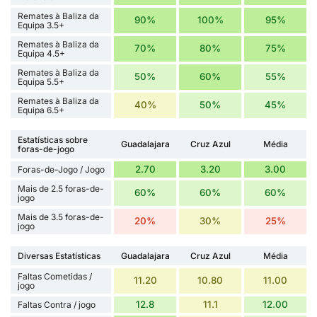
Remates à Baliza da
90%
100%
95%
Equipa 3.5+
Remates à Baliza da
70%
80%
75%
Equipa 4.5+
Remates à Baliza da
50%
60%
55%
Equipa 5.5+
Remates à Baliza da
40%
50%
45%
Equipa 6.5+
Estatísticas sobre
Guadalajara
Cruz Azul
Média
foras-de-jogo
2.70
3.20
3.00
Foras-de-Jogo / Jogo
Mais de 2.5 foras-de-
60%
60%
60%
jogo
Mais de 3.5 foras-de-
20%
30%
25%
jogo
Diversas Estatísticas
Guadalajara
Cruz Azul
Média
Faltas Cometidas /
11.20
10.80
11.00
jogo
12.8
11.1
12.00
Faltas Contra / jogo