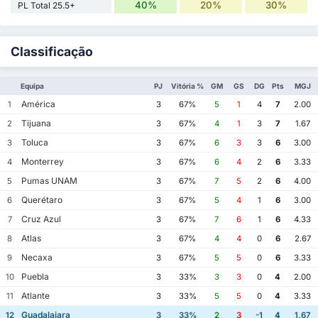
40%
20%
30%
PL Total 25.5+
Classificação
Equipa
PJ
Vitória %
GM
GS
DG
Pts
MGJ
América
1
3
67%
5
1
4
7
2.00
Tijuana
2
3
67%
4
1
3
7
1.67
Toluca
3
3
67%
6
3
3
6
3.00
Monterrey
4
3
67%
6
4
2
6
3.33
Pumas UNAM
5
3
67%
7
5
2
6
4.00
Querétaro
6
3
67%
5
4
1
6
3.00
Cruz Azul
7
3
67%
7
6
1
6
4.33
Atlas
8
3
67%
4
4
0
6
2.67
Necaxa
9
3
67%
5
5
0
6
3.33
Puebla
10
3
33%
3
3
0
4
2.00
Atlante
11
3
33%
5
5
0
4
3.33
Guadalajara
12
3
33%
2
3
-1
4
1.67