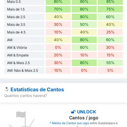
80%
90%
85%
Mais 0.5
70%
80%
75%
Mais de 1.5
40%
80%
60%
Mais de 2.5
30%
50%
40%
Mais de 3.5
10%
40%
25%
Mais de 4.5
40%
80%
60%
AM
0%
60%
30%
AM & Vitória
20%
10%
15%
AM & Empate
30%
80%
55%
AM & Mais 2.5
10%
0%
5%
AM: Não & Mais 2.5
Estatísticas de Cantos
Quantos cantos haverá?
UNLOCK
Cantos / jogo
* Média de Cantos por jogo
entre Guadalajara e