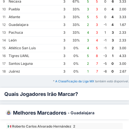
Necaxa
9
3
67%
5
5
0
6
3.33
Puebla
10
3
33%
3
3
0
4
2.00
Atlante
11
3
33%
5
5
0
4
3.33
Guadalajara
12
3
33%
2
3
-1
4
1.67
Pachuca
13
3
33%
4
3
1
3
2.33
León
14
3
33%
3
4
-1
3
2.33
Atlético San Luis
15
3
0%
4
5
-1
2
3.00
Tigres UANL
16
3
0%
5
8
-3
1
4.33
Santos Laguna
17
3
0%
2
7
-5
0
3.00
Juárez
18
3
0%
1
7
-6
0
2.67
*
A Classificação da Liga MX
também está disponível.
Quais Jogadores Irão Marcar?
Melhores Marcadores
-
Guadalajara
Roberto Carlos Alvarado Hernández 2