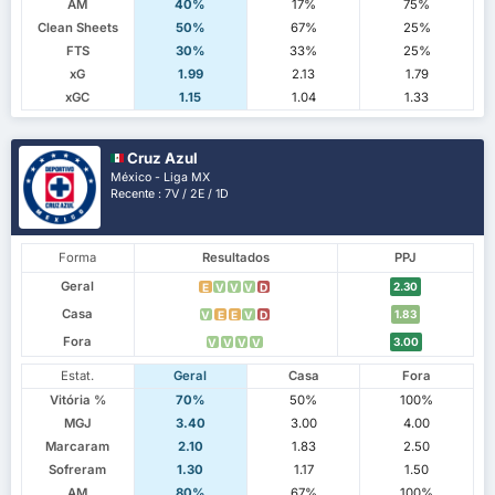
AM
40%
17%
75%
Clean Sheets
50%
67%
25%
FTS
30%
33%
25%
xG
1.99
2.13
1.79
xGC
1.15
1.04
1.33
Cruz Azul
México - Liga MX
Recente : 7V / 2E / 1D
Forma
Resultados
PPJ
Geral
2.30
E
V
V
V
D
Casa
1.83
V
E
E
V
D
Fora
3.00
V
V
V
V
Estat.
Geral
Casa
Fora
Vitória %
70%
50%
100%
MGJ
3.40
3.00
4.00
Marcaram
2.10
1.83
2.50
Sofreram
1.30
1.17
1.50
AM
80%
67%
100%