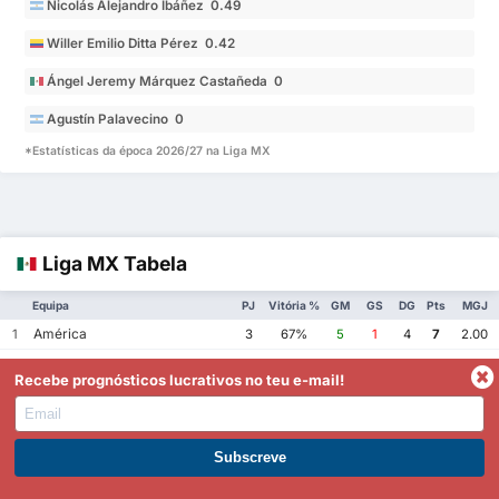
Nicolás Alejandro Ibáñez 0.49
Willer Emilio Ditta Pérez 0.42
Ángel Jeremy Márquez Castañeda 0
Agustín Palavecino 0
*Estatísticas da época 2026/27 na Liga MX
Liga MX Tabela
Equipa
PJ
Vitória %
GM
GS
DG
Pts
MGJ
América
1
3
67%
5
1
4
7
2.00
Tijuana
2
3
67%
4
1
3
7
1.67
Recebe prognósticos lucrativos no teu e-mail!
Toluca
3
3
67%
6
3
3
6
3.00
Monterrey
4
3
67%
6
4
2
6
3.33
Pumas UNAM
5
3
67%
7
5
2
6
4.00
Torna-te Premium
Querétaro
6
3
67%
5
4
1
6
3.00