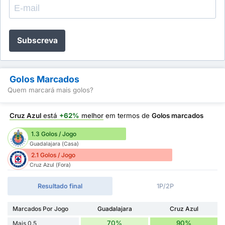
Subscreva
Golos Marcados
Quem marcará mais golos?
Cruz Azul
está
+62%
melhor
em termos de
Golos marcados
1.3 Golos / Jogo
Guadalajara (Casa)
2.1 Golos / Jogo
Cruz Azul (Fora)
Resultado final
1P/2P
Marcados Por Jogo
Guadalajara
Cruz Azul
70%
90%
Mais 0.5