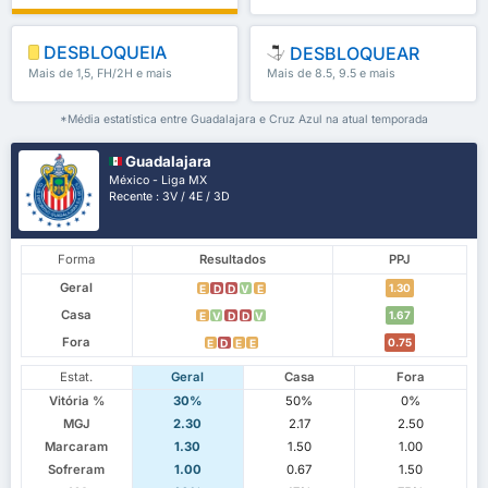
DESBLOQUEIA
DESBLOQUEAR
Mais de 1,5, FH/2H e mais
Mais de 8.5, 9.5 e mais
*Média estatística entre Guadalajara e Cruz Azul na atual temporada
Guadalajara
México - Liga MX
Recente : 3V / 4E / 3D
Forma
Resultados
PPJ
Geral
1.30
E
D
D
V
E
Casa
1.67
E
V
D
D
V
Fora
0.75
E
D
E
E
Estat.
Geral
Casa
Fora
Vitória %
30%
50%
0%
MGJ
2.30
2.17
2.50
Marcaram
1.30
1.50
1.00
Sofreram
1.00
0.67
1.50