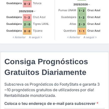
Guadalajara
Toluca
0 - 2
2025/2026
Pumas UNAM
Cruz Azul
1 - 2
2025/2026
Guadalajara
Cruz Azul
Guadalajara
Cruz Azul
1 - 2
1 - 2
Guadalajara
Tigres UANL
Atlas
Cruz Azul
2 - 0
2 - 3
Guadalajara
Tijuana
Querétaro
Cruz Azul
0 - 0
1 - 1
Anterior
A seguir
Anterior
A seguir
Consiga Prognósticos
Gratuitos Diariamente
Subscreva os Prognósticos do FootyStats e garanta 3
~10 prognósticos gratuitos de utilizadores por dia!
Rentabilidade monotorizada.
Coloca o teu endereço de e-mail para subscrever
*