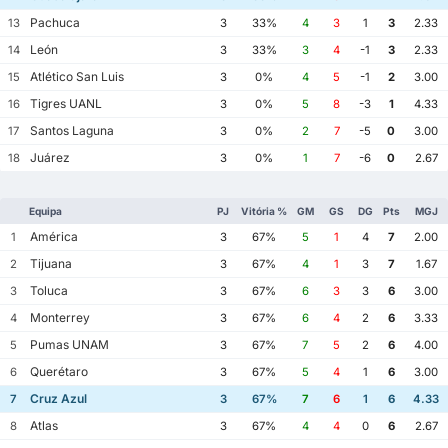
Pachuca
13
3
33%
4
3
1
3
2.33
León
14
3
33%
3
4
-1
3
2.33
Atlético San Luis
15
3
0%
4
5
-1
2
3.00
Tigres UANL
16
3
0%
5
8
-3
1
4.33
Santos Laguna
17
3
0%
2
7
-5
0
3.00
Juárez
18
3
0%
1
7
-6
0
2.67
Equipa
PJ
Vitória %
GM
GS
DG
Pts
MGJ
América
1
3
67%
5
1
4
7
2.00
Tijuana
2
3
67%
4
1
3
7
1.67
Toluca
3
3
67%
6
3
3
6
3.00
Monterrey
4
3
67%
6
4
2
6
3.33
Pumas UNAM
5
3
67%
7
5
2
6
4.00
Querétaro
6
3
67%
5
4
1
6
3.00
Cruz Azul
7
3
67%
7
6
1
6
4.33
Atlas
8
3
67%
4
4
0
6
2.67