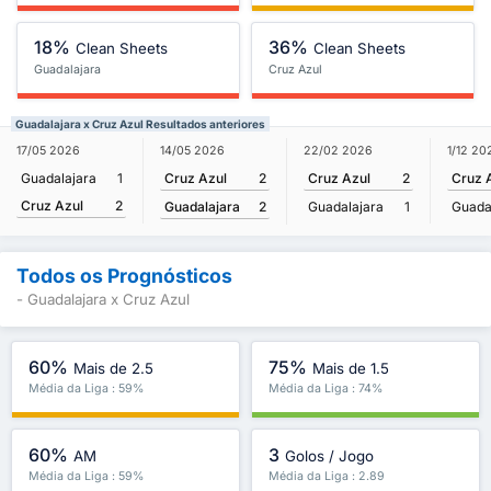
18%
36%
Clean Sheets
Clean Sheets
Guadalajara
Cruz Azul
Guadalajara x Cruz Azul Resultados anteriores
14/05 2026
17/05 2026
22/02 2026
1/12 20
Cruz Azul
2
Guadalajara
1
Cruz Azul
2
Cruz 
Cruz Azul
2
Guadalajara
2
Guadalajara
1
Guada
Todos os Prognósticos
- Guadalajara x Cruz Azul
60%
75%
Mais de 2.5
Mais de 1.5
Média da Liga : 59%
Média da Liga : 74%
60%
3
AM
Golos / Jogo
Média da Liga : 59%
Média da Liga : 2.89