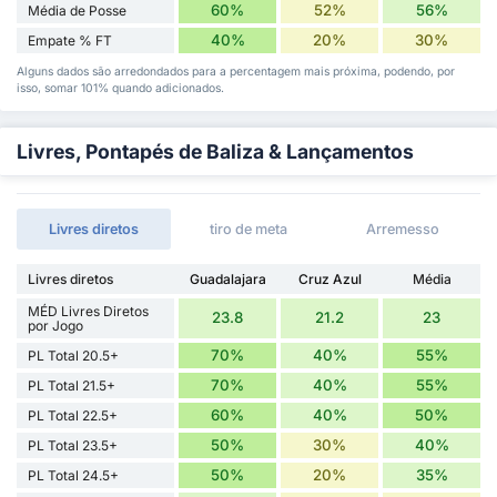
60%
52%
56%
Média de Posse
40%
20%
30%
Empate % FT
Alguns dados são arredondados para a percentagem mais próxima, podendo, por
isso, somar 101% quando adicionados.
Livres, Pontapés de Baliza & Lançamentos
Livres diretos
tiro de meta
Arremesso
Livres diretos
Guadalajara
Cruz Azul
Média
MÉD Livres Diretos
23.8
21.2
23
por Jogo
70%
40%
55%
PL Total 20.5+
70%
40%
55%
PL Total 21.5+
60%
40%
50%
PL Total 22.5+
50%
30%
40%
PL Total 23.5+
50%
20%
35%
PL Total 24.5+