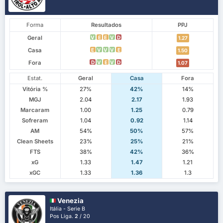
Forma
Resultados
PPJ
Geral
V
E
E
V
D
1.27
Casa
E
V
V
V
E
1.50
Fora
D
V
E
V
D
1.07
Estat.
Geral
Casa
Fora
Vitória %
27%
42%
14%
MGJ
2.04
2.17
1.93
Marcaram
1.00
1.25
0.79
Sofreram
1.04
0.92
1.14
AM
54%
50%
57%
Clean Sheets
23%
25%
21%
FTS
38%
42%
36%
xG
1.33
1.47
1.21
xGC
1.33
1.36
1.3
Venezia
Itália - Serie B
Pos Liga.
2
/ 20