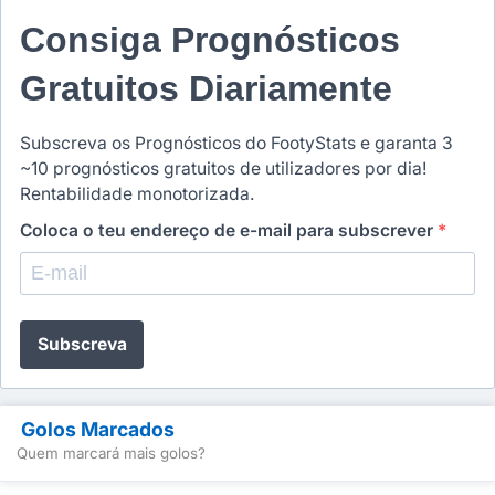
Consiga Prognósticos
Gratuitos Diariamente
Subscreva os Prognósticos do FootyStats e garanta 3
~10 prognósticos gratuitos de utilizadores por dia!
Rentabilidade monotorizada.
Coloca o teu endereço de e-mail para subscrever
*
Subscreva
Golos Marcados
Quem marcará mais golos?