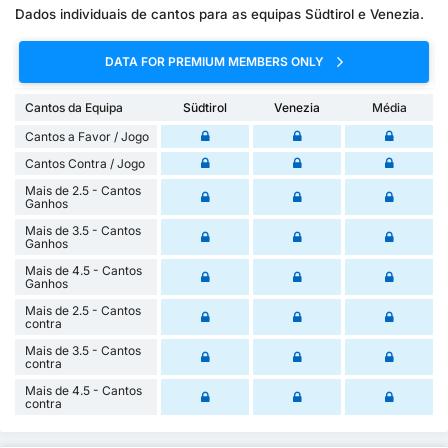
Dados individuais de cantos para as equipas Südtirol e Venezia.
DATA FOR PREMIUM MEMBERS ONLY
Cantos da Equipa
Südtirol
Venezia
Média
Cantos a Favor / Jogo
Cantos Contra / Jogo
Mais de 2.5 - Cantos
Ganhos
Mais de 3.5 - Cantos
Ganhos
Mais de 4.5 - Cantos
Ganhos
Mais de 2.5 - Cantos
contra
Mais de 3.5 - Cantos
contra
Mais de 4.5 - Cantos
contra