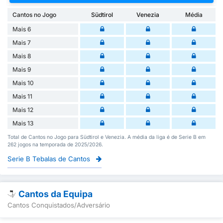
Cantos no Jogo
Südtirol
Venezia
Média
Mais 6
Mais 7
Mais 8
Mais 9
Mais 10
Mais 11
Mais 12
Mais 13
Total de Cantos no Jogo para Südtirol e Venezia. A média da liga é de Serie B em
262 jogos na temporada de 2025/2026.
Serie B Tebalas de Cantos
Cantos da Equipa
Cantos Conquistados/Adversário