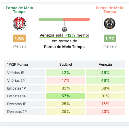
Forma de Meio
Forma de Meio
Tempo
Tempo
Venezia
está
+12%
melhor
1.58
1.77
em termos de
Intervalo
Intervalo
Forma de Meio Tempo
1P/2P Forma
Südtirol
Venezia
42%
46%
Vitórias 1P
17%
46%
Vitórias 2P
33%
38%
Empates 1P
57%
31%
Empates 2P
25%
15%
Derrotas 1P
25%
23%
Derrotas 2P