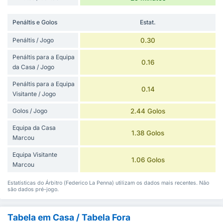
Penáltis e Golos
Estat.
Penáltis / Jogo
0.30
Penáltis para a Equipa
0.16
da Casa / Jogo
Penáltis para a Equipa
0.14
Visitante / Jogo
Golos / Jogo
2.44 Golos
Equipa da Casa
1.38 Golos
Marcou
Equipa Visitante
1.06 Golos
Marcou
Estatísticas do Árbitro (Federico La Penna) utilizam os dados mais recentes. Não
são dados pré-jogo.
Tabela em Casa / Tabela Fora