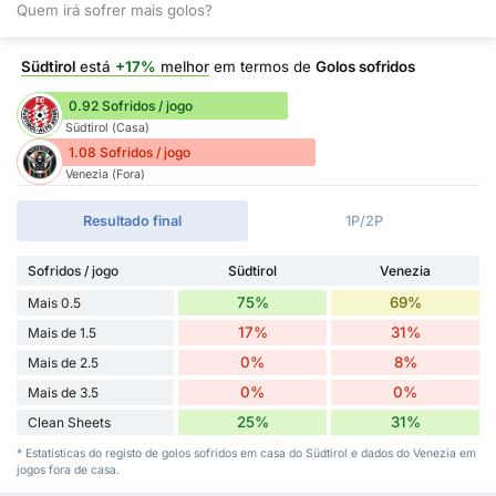
Quem irá sofrer mais golos?
Südtirol
está
+17%
melhor
em termos de
Golos sofridos
0.92 Sofridos / jogo
Südtirol (Casa)
1.08 Sofridos / jogo
Venezia (Fora)
Resultado final
1P/2P
Sofridos / jogo
Südtirol
Venezia
75%
69%
Mais 0.5
17%
31%
Mais de 1.5
0%
8%
Mais de 2.5
0%
0%
Mais de 3.5
25%
31%
Clean Sheets
* Estatísticas do registo de golos sofridos em casa do Südtirol e dados do Venezia em
jogos fora de casa.