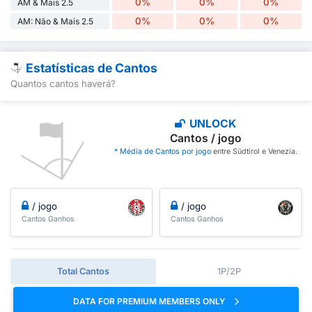
0%
0%
0%
AM & Mais 2.5
0%
0%
0%
AM: Não & Mais 2.5
Estatísticas de Cantos
Quantos cantos haverá?
UNLOCK
Cantos / jogo
* Média de Cantos por jogo
entre Südtirol e Venezia.
/ jogo
/ jogo
Cantos Ganhos
Cantos Ganhos
Total Cantos
1P/2P
DATA FOR PREMIUM MEMBERS ONLY