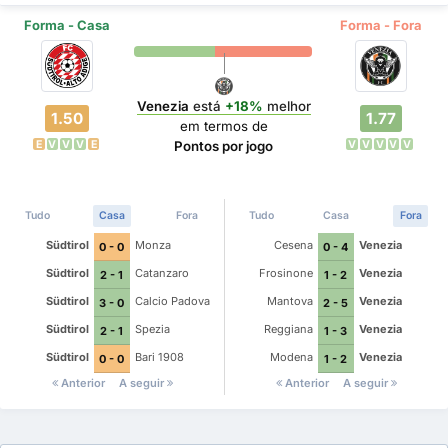
Forma - Casa
Forma - Fora
Venezia
está
+18%
melhor
1.50
1.77
em termos de
E
V
V
V
E
V
V
V
V
V
Pontos por jogo
Tudo
Casa
Fora
Tudo
Casa
Fora
Südtirol
Monza
Cesena
Venezia
0 - 0
0 - 4
Südtirol
Catanzaro
Frosinone
Venezia
2 - 1
1 - 2
Südtirol
Calcio Padova
Mantova
Venezia
3 - 0
2 - 5
Südtirol
Spezia
Reggiana
Venezia
2 - 1
1 - 3
Südtirol
Bari 1908
Modena
Venezia
0 - 0
1 - 2
Anterior
A seguir
Anterior
A seguir