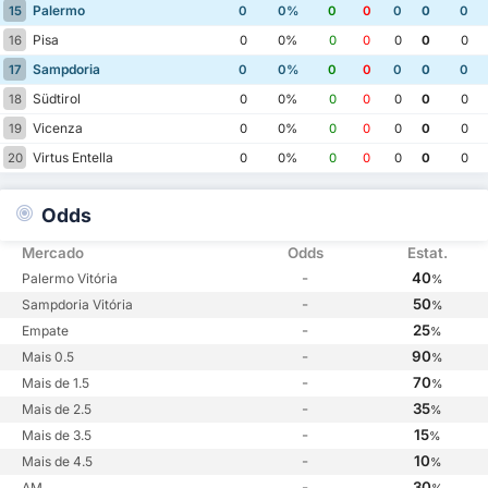
Palermo
15
0
0%
0
0
0
0
0
Pisa
16
0
0%
0
0
0
0
0
Sampdoria
17
0
0%
0
0
0
0
0
Südtirol
18
0
0%
0
0
0
0
0
Vicenza
19
0
0%
0
0
0
0
0
Virtus Entella
20
0
0%
0
0
0
0
0
Odds
Mercado
Odds
Estat.
-
40
Palermo Vitória
%
-
50
Sampdoria Vitória
%
-
25
Empate
%
-
90
Mais 0.5
%
-
70
Mais de 1.5
%
-
35
Mais de 2.5
%
-
15
Mais de 3.5
%
-
10
Mais de 4.5
%
-
30
AM