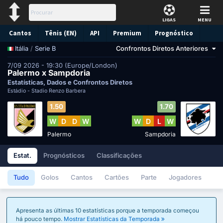
LIGAS
MENU
Cantos
Tênis (EN)
API
Premium
Prognóstico
/
Serie B
Confrontos Diretos Anteriores
Itália
7/09 2026 - 19:30 (Europe/London)
Palermo x Sampdoria
Estatísticas, Dados e Confrontos Diretos
Estádio -
Stadio Renzo Barbera
1.50
1.70
W
D
D
W
W
D
L
W
Palermo
Sampdoria
Estat.
Prognósticos
Classificações
Tudo
Golos
Cantos
Cartões
Parte
Jogadores
Apresenta as últimas 10 estatísticas porque a temporada começou
há pouco tempo.
Mostrar Estatísticas da Temporada