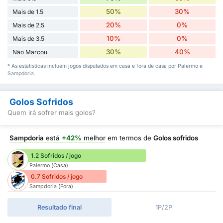
50%
30%
Mais de 1.5
20%
0%
Mais de 2.5
10%
0%
Mais de 3.5
30%
40%
Não Marcou
* As estatísticas incluem jogos disputados em casa e fora de casa por Palermo e
Sampdoria.
Golos Sofridos
Quem irá sofrer mais golos?
Sampdoria
está
+42%
melhor
em termos de
Golos sofridos
1.2 Sofridos / jogo
Palermo (Casa)
0.7 Sofridos / jogo
Sampdoria (Fora)
Resultado final
1P/2P