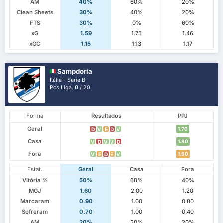
AM
40%
60%
20%
Clean Sheets
30%
40%
20%
FTS
30%
0%
60%
xG
1.59
1.75
1.46
xGC
1.15
1.13
1.17
Sampdoria
Itália - Serie B
Pos Liga.
0
/ 20
Forma
Resultados
PPJ
Geral
1.70
D
V
E
D
V
Casa
1.80
V
D
V
V
D
Fora
1.60
V
E
D
E
V
Estat.
Geral
Casa
Fora
Vitória %
50%
60%
40%
MGJ
1.60
2.00
1.20
Marcaram
0.90
1.00
0.80
Sofreram
0.70
1.00
0.40
AM
20%
20%
20%