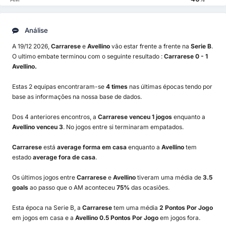
Análise
A 19/12 2026,
Carrarese
e
Avellino
vão estar frente a frente na
Serie B
.
O ultimo embate terminou com o seguinte resultado :
Carrarese 0 - 1
Avellino.
Estas 2 equipas encontraram-se
4 times
nas últimas épocas tendo por
base as informações na nossa base de dados.
Dos 4 anteriores encontros, a
Carrarese venceu 1 jogos
enquanto a
Avellino venceu 3
. No jogos entre si terminaram empatados.
Carrarese
está
average forma em casa
enquanto a
Avellino
tem
estado
average fora de casa
.
Os últimos jogos entre
Carrarese
e
Avellino
tiveram uma média de
3.5
goals
ao passo que o AM aconteceu
75%
das ocasiões.
Esta época na Serie B, a
Carrarese
tem uma média
2 Pontos Por Jogo
em jogos em casa e a
Avellino 0.5 Pontos Por Jogo
em jogos fora.