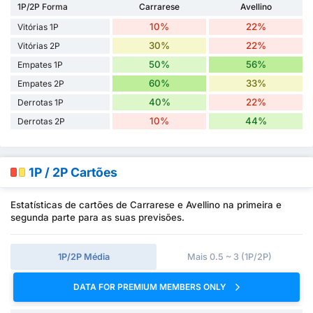
1P/2P Forma
Carrarese
Avellino
10%
22%
Vitórias 1P
30%
22%
Vitórias 2P
50%
56%
Empates 1P
60%
33%
Empates 2P
40%
22%
Derrotas 1P
10%
44%
Derrotas 2P
1P / 2P Cartões
Estatísticas de cartões de Carrarese e Avellino na primeira e
segunda parte para as suas previsões.
1P/2P Média
Mais 0.5 ~ 3 (1P/2P)
DATA FOR PREMIUM MEMBERS ONLY