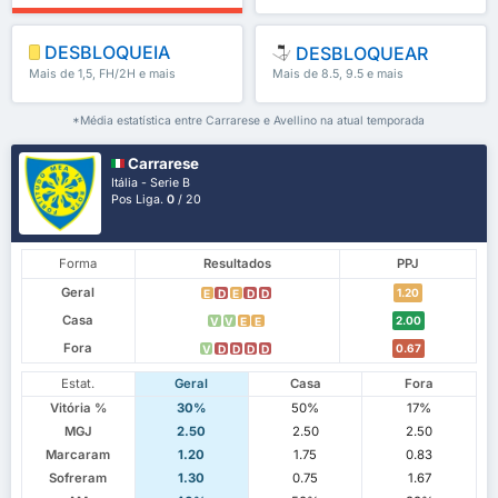
DESBLOQUEIA
DESBLOQUEAR
Mais de 1,5, FH/2H e mais
Mais de 8.5, 9.5 e mais
*Média estatística entre Carrarese e Avellino na atual temporada
Carrarese
Itália - Serie B
Pos Liga.
0
/ 20
Forma
Resultados
PPJ
Geral
1.20
E
D
E
D
D
Casa
2.00
V
V
E
E
Fora
0.67
V
D
D
D
D
Estat.
Geral
Casa
Fora
Vitória %
30%
50%
17%
MGJ
2.50
2.50
2.50
Marcaram
1.20
1.75
0.83
Sofreram
1.30
0.75
1.67