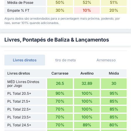
50%
52%
51%
Média de Posse
30%
10%
20%
Empate % FT
Alguns dados são arredondados para a percentagem mais próxima, podendo, por
isso, somar 101% quando adicionados.
Livres, Pontapés de Baliza & Lançamentos
Livres diretos
tiro de meta
Arremesso
Livres diretos
Carrarese
Avellino
Média
MÉD Livres Diretos
26.5
32.89
30
por Jogo
90%
100%
95%
PL Total 20.5+
70%
100%
85%
PL Total 21.5+
70%
100%
85%
PL Total 22.5+
70%
100%
85%
PL Total 23.5+
70%
89%
80%
PL Total 24.5+