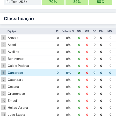
70%
89%
80%
PL Total 25.5+
Classificação
Equipa
PJ
Vitória %
GM
GS
DG
Pts
MGJ
Arezzo
1
0
0%
0
0
0
0
0
Ascoli
2
0
0%
0
0
0
0
0
Avellino
3
0
0%
0
0
0
0
0
Benevento
4
0
0%
0
0
0
0
0
Calcio Padova
5
0
0%
0
0
0
0
0
Carrarese
6
0
0%
0
0
0
0
0
Catanzaro
7
0
0%
0
0
0
0
0
Cesena
8
0
0%
0
0
0
0
0
Cremonese
9
0
0%
0
0
0
0
0
Empoli
10
0
0%
0
0
0
0
0
Hellas Verona
11
0
0%
0
0
0
0
0
Juve Stabia
12
0
0%
0
0
0
0
0