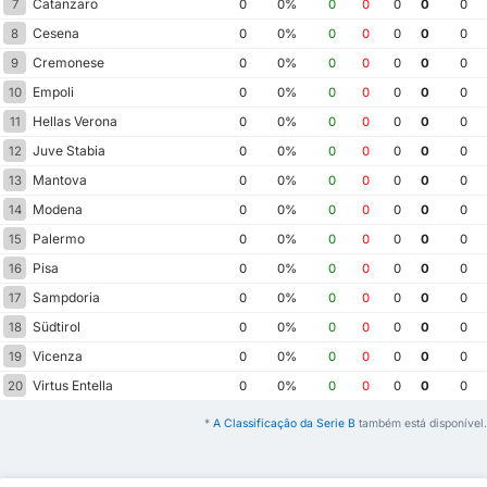
Catanzaro
7
0
0%
0
0
0
0
0
Cesena
8
0
0%
0
0
0
0
0
Cremonese
9
0
0%
0
0
0
0
0
Empoli
10
0
0%
0
0
0
0
0
Hellas Verona
11
0
0%
0
0
0
0
0
Juve Stabia
12
0
0%
0
0
0
0
0
Mantova
13
0
0%
0
0
0
0
0
Modena
14
0
0%
0
0
0
0
0
Palermo
15
0
0%
0
0
0
0
0
Pisa
16
0
0%
0
0
0
0
0
Sampdoria
17
0
0%
0
0
0
0
0
Südtirol
18
0
0%
0
0
0
0
0
Vicenza
19
0
0%
0
0
0
0
0
Virtus Entella
20
0
0%
0
0
0
0
0
*
A Classificação da Serie B
também está disponível.