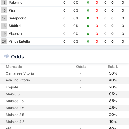
Palermo
15
0
0%
0
0
0
0
0
Pisa
16
0
0%
0
0
0
0
0
Sampdoria
17
0
0%
0
0
0
0
0
Südtirol
18
0
0%
0
0
0
0
0
Vicenza
19
0
0%
0
0
0
0
0
Virtus Entella
20
0
0%
0
0
0
0
0
Odds
Mercado
Odds
Estat.
-
30
Carrarese Vitória
%
-
40
Avellino Vitória
%
-
20
Empate
%
-
95
Mais 0.5
%
-
85
Mais de 1.5
%
-
45
Mais de 2.5
%
-
20
Mais de 3.5
%
-
10
Mais de 4.5
%
-
40
AM
%