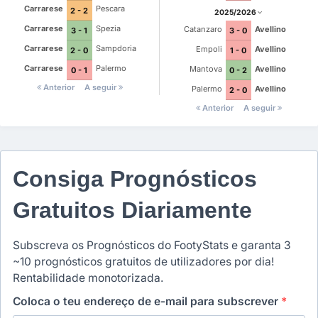
Carrarese
Pescara
2 - 2
2025/2026
Carrarese
Spezia
Catanzaro
Avellino
3 - 1
3 - 0
Carrarese
Sampdoria
Empoli
Avellino
2 - 0
1 - 0
Carrarese
Palermo
Mantova
Avellino
0 - 1
0 - 2
Anterior
A seguir
Palermo
Avellino
2 - 0
Anterior
A seguir
Consiga Prognósticos
Gratuitos Diariamente
Subscreva os Prognósticos do FootyStats e garanta 3
~10 prognósticos gratuitos de utilizadores por dia!
Rentabilidade monotorizada.
Coloca o teu endereço de e-mail para subscrever
*