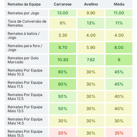
Remates da Equipa
Carrarese
Avellino
Média
13.00
9.90
11.00
Remates por Jogo
Taxa de Conversão de
9%
13%
11%
Remates
Remates à baliza /
3.30
4.00
4.00
Jogo
Remates para fora /
9.70
5.90
8.00
Jogo
Remates por Golo
10.83
7.62
9
Marcado
Remates Por Equipa
60%
30%
45%
Mais 10.5
Remates Por Equipa
60%
30%
45%
Mais 11.5
Remates Por Equipa
50%
30%
40%
Mais 12.5
Remates Por Equipa
50%
30%
40%
Mais 13.5
Remates Por Equipa
30%
30%
30%
Mais 14.5
Remates Por Equipa
20%
30%
25%
Mais 15.5