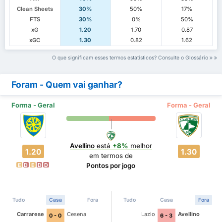
Clean Sheets
30%
50%
17%
FTS
30%
0%
50%
xG
1.20
1.70
0.87
xGC
1.30
0.82
1.62
O que significam esses termos estatísticos? Consulte o Glossário
Foram - Quem vai ganhar?
Forma - Geral
Forma - Geral
Avellino
está
+8%
melhor
1.20
1.30
em termos de
Pontos por jogo
E
D
E
D
D
Tudo
Casa
Fora
Tudo
Casa
Fora
Carrarese
Cesena
Lazio
Avellino
0 - 0
6 - 3