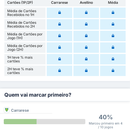
Cartões (1P/2P)
Carrarese
Avellino
Média
Média de Cartões
Recebidos no 1H
Média de Cartões
Recebidos no 2H
Média de Cartões por
Jogo (1H)
Média de Cartões por
Jogo (2H)
1H teve % mais
cartões
2H teve % mais
cartões
Quem vai marcar primeiro?
Carrarese
40%
Marcou primeiro em 4
/ 10 jogos