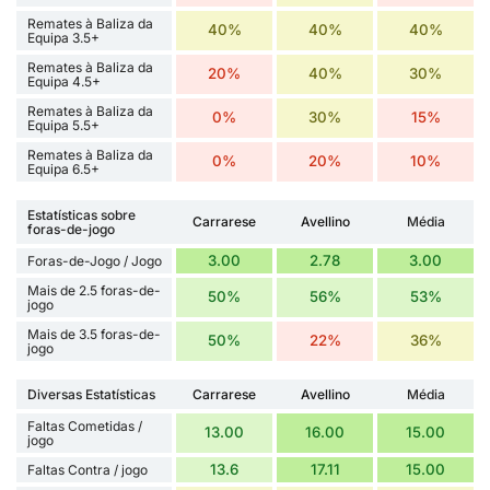
Remates à Baliza da
40%
40%
40%
Equipa 3.5+
Remates à Baliza da
20%
40%
30%
Equipa 4.5+
Remates à Baliza da
0%
30%
15%
Equipa 5.5+
Remates à Baliza da
0%
20%
10%
Equipa 6.5+
Estatísticas sobre
Carrarese
Avellino
Média
foras-de-jogo
3.00
2.78
3.00
Foras-de-Jogo / Jogo
Mais de 2.5 foras-de-
50%
56%
53%
jogo
Mais de 3.5 foras-de-
50%
22%
36%
jogo
Diversas Estatísticas
Carrarese
Avellino
Média
Faltas Cometidas /
13.00
16.00
15.00
jogo
13.6
17.11
15.00
Faltas Contra / jogo