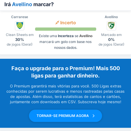
Irá
Avellino
marcar?
Carrarese
Avellino
Incerto
Clean Sheets em
Marcado em
Existe uma
Incerteza
se
Avellino
30%
0%
marcará um golo com base nos
de jogos (Geral)
de jogos (Geral)
nossos dados.
Faça o upgrade para o Premium! Mais 500
ligas para ganhar dinheiro.
O Premium garantirá mais vitórias para você. 500 Ligas extras
conhecidas por serem lucrativas e menos rastreadas pelas casas
de apostas. Além disso, terá estatísticas de cantos e cartões,
juntamente com downloads em CSV. Subscreva hoje mesmo!
TORNAR-SE PREMIUM AGORA