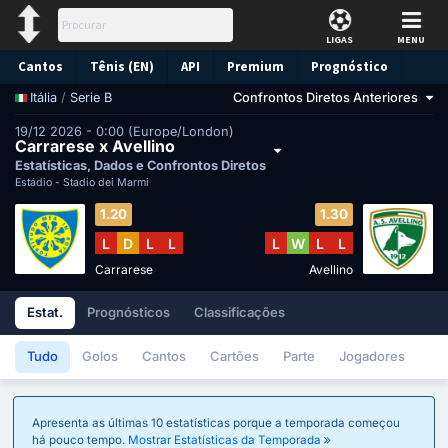
LIGAS
MENU
Cantos
Tênis (EN)
API
Premium
Prognóstico
/
Serie B
Confrontos Diretos Anteriores
Itália
19/12 2026 - 0:00 (Europe/London)
Carrarese x Avellino
Estatísticas, Dados e Confrontos Diretos
Estádio -
Stadio dei Marmi
1.20
1.30
L
D
L
L
L
W
L
L
Carrarese
Avellino
Estat.
Prognósticos
Classificações
Tudo
Golos
Cantos
Cartões
Parte
Jogadores
Apresenta as últimas 10 estatísticas porque a temporada começou
há pouco tempo.
Mostrar Estatísticas da Temporada