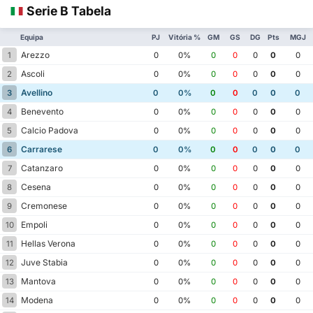
Serie B Tabela
Equipa
PJ
Vitória %
GM
GS
DG
Pts
MGJ
Arezzo
1
0
0%
0
0
0
0
0
Ascoli
2
0
0%
0
0
0
0
0
Avellino
3
0
0%
0
0
0
0
0
Benevento
4
0
0%
0
0
0
0
0
Calcio Padova
5
0
0%
0
0
0
0
0
Carrarese
6
0
0%
0
0
0
0
0
Catanzaro
7
0
0%
0
0
0
0
0
Cesena
8
0
0%
0
0
0
0
0
Cremonese
9
0
0%
0
0
0
0
0
Empoli
10
0
0%
0
0
0
0
0
Hellas Verona
11
0
0%
0
0
0
0
0
Juve Stabia
12
0
0%
0
0
0
0
0
Mantova
13
0
0%
0
0
0
0
0
Modena
14
0
0%
0
0
0
0
0