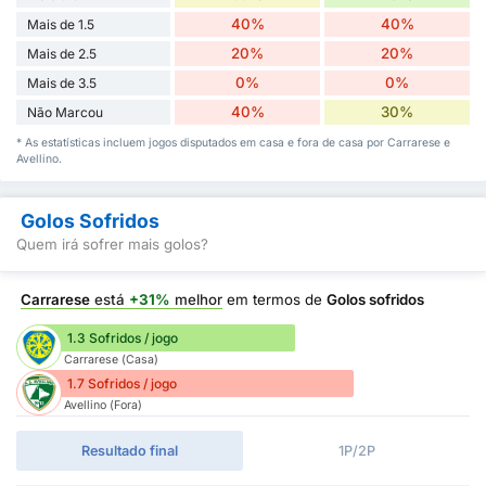
40%
40%
Mais de 1.5
20%
20%
Mais de 2.5
0%
0%
Mais de 3.5
40%
30%
Não Marcou
* As estatísticas incluem jogos disputados em casa e fora de casa por Carrarese e
Avellino.
Golos Sofridos
Quem irá sofrer mais golos?
Carrarese
está
+31%
melhor
em termos de
Golos sofridos
1.3 Sofridos / jogo
Carrarese (Casa)
1.7 Sofridos / jogo
Avellino (Fora)
Resultado final
1P/2P