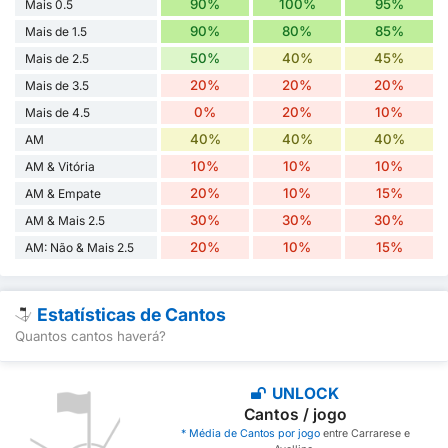
90%
100%
95%
Mais 0.5
90%
80%
85%
Mais de 1.5
50%
40%
45%
Mais de 2.5
20%
20%
20%
Mais de 3.5
0%
20%
10%
Mais de 4.5
40%
40%
40%
AM
10%
10%
10%
AM & Vitória
20%
10%
15%
AM & Empate
30%
30%
30%
AM & Mais 2.5
20%
10%
15%
AM: Não & Mais 2.5
Estatísticas de Cantos
Quantos cantos haverá?
UNLOCK
Cantos / jogo
* Média de Cantos por jogo
entre Carrarese e