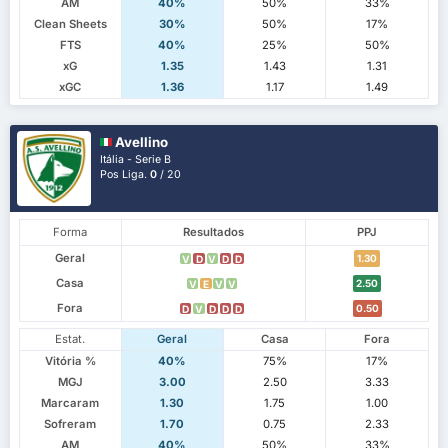
AM
40%
50%
33%
Clean Sheets
30%
50%
17%
FTS
40%
25%
50%
xG
1.35
1.43
1.31
xGC
1.36
1.17
1.49
Avellino
Itália - Serie B
Pos Liga.
0
/ 20
Forma
Resultados
PPJ
Geral
1.30
V
D
V
D
D
Casa
2.50
V
E
V
V
Fora
0.50
D
V
D
D
D
Estat.
Geral
Casa
Fora
Vitória %
40%
75%
17%
MGJ
3.00
2.50
3.33
Marcaram
1.30
1.75
1.00
Sofreram
1.70
0.75
2.33
AM
40%
50%
33%