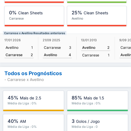
0%
25%
Clean Sheets
Clean Sheets
Carrarese
Avellino
Carrarese x Avellino Resultados anteriores
17/01 2026
21/09 2025
13/01 2013
9/09 2
Avellino
1
Carrarese
3
Avellino
2
Carra
Carrarese
2
Avellino
4
Avelli
Carrarese
1
Todos os Prognósticos
- Carrarese x Avellino
45%
85%
Mais de 2.5
Mais de 1.5
Média da Liga : 0%
Média da Liga : 0%
40%
3
AM
Golos / Jogo
Média da Liga : 0%
Média da Liga : 0