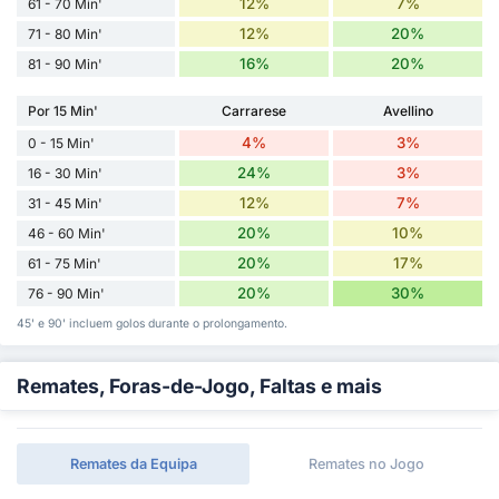
12%
7%
61 - 70 Min'
12%
20%
71 - 80 Min'
16%
20%
81 - 90 Min'
Por 15 Min'
Carrarese
Avellino
4%
3%
0 - 15 Min'
24%
3%
16 - 30 Min'
12%
7%
31 - 45 Min'
20%
10%
46 - 60 Min'
20%
17%
61 - 75 Min'
20%
30%
76 - 90 Min'
45' e 90' incluem golos durante o prolongamento.
Remates, Foras-de-Jogo, Faltas e mais
Remates da Equipa
Remates no Jogo