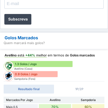
Subscreva
Golos Marcados
Quem marcará mais golos?
Avellino
está
+44%
melhor
em termos de
Golos marcados
1.3 Golos / Jogo
Avellino (Casa)
0.9 Golos / Jogo
Sampdoria (Fora)
Resultado final
1P/2P
Marcados Por Jogo
Avellino
Sampdoria
70%
60%
Mais 0.5