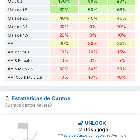
100%
80%
90%
Mais 0.5
80%
50%
65%
Mais de 1.5
40%
40%
40%
Mais de 2.5
20%
0%
10%
Mais de 3.5
20%
0%
10%
Mais de 4.5
40%
30%
35%
AM
10%
20%
15%
AM & Vitória
10%
0%
5%
AM & Empate
30%
30%
30%
AM & Mais 2.5
10%
10%
10%
AM: Não & Mais 2.5
Estatísticas de Cantos
Quantos cantos haverá?
UNLOCK
Cantos / jogo
* Média de Cantos por jogo
entre Avellino e