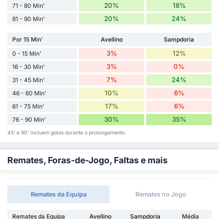
20%
18%
71 - 80 Min'
20%
24%
81 - 90 Min'
Por 15 Min'
Avellino
Sampdoria
3%
12%
0 - 15 Min'
3%
0%
16 - 30 Min'
7%
24%
31 - 45 Min'
10%
6%
46 - 60 Min'
17%
6%
61 - 75 Min'
30%
35%
76 - 90 Min'
45' e 90' incluem golos durante o prolongamento.
Remates, Foras-de-Jogo, Faltas e mais
Remates da Equipa
Remates no Jogo
Remates da Equipa
Avellino
Sampdoria
Média