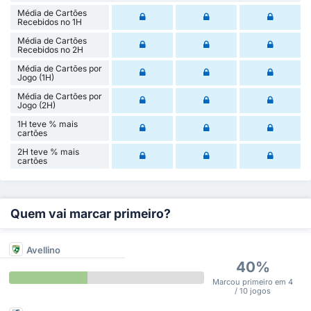
Média de Cartões
Recebidos no 1H
Média de Cartões
Recebidos no 2H
Média de Cartões por
Jogo (1H)
Média de Cartões por
Jogo (2H)
1H teve % mais
cartões
2H teve % mais
cartões
Quem vai marcar primeiro?
Avellino
40%
Marcou primeiro em 4
/ 10 jogos