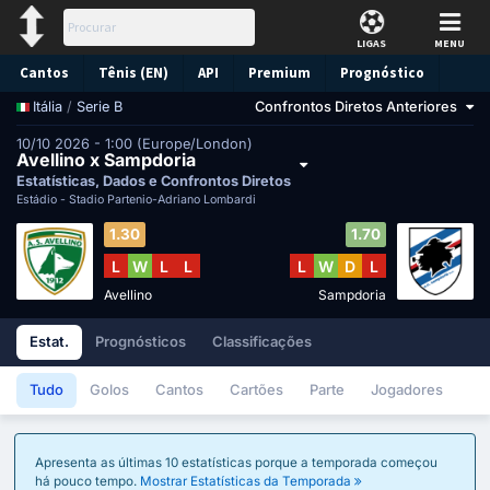
LIGAS
MENU
Cantos
Tênis (EN)
API
Premium
Prognóstico
/
Serie B
Confrontos Diretos Anteriores
Itália
10/10 2026 - 1:00 (Europe/London)
Avellino x Sampdoria
Estatísticas, Dados e Confrontos Diretos
Estádio -
Stadio Partenio-Adriano Lombardi
1.30
1.70
L
W
L
L
L
W
D
L
Avellino
Sampdoria
Estat.
Prognósticos
Classificações
Tudo
Golos
Cantos
Cartões
Parte
Jogadores
Apresenta as últimas 10 estatísticas porque a temporada começou
há pouco tempo.
Mostrar Estatísticas da Temporada