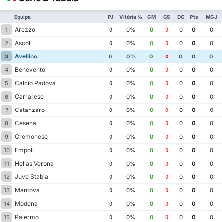
Equipa
PJ
Vitória %
GM
GS
DG
Pts
MGJ
Arezzo
1
0
0%
0
0
0
0
0
Ascoli
2
0
0%
0
0
0
0
0
Avellino
3
0
0%
0
0
0
0
0
Benevento
4
0
0%
0
0
0
0
0
Calcio Padova
5
0
0%
0
0
0
0
0
Carrarese
6
0
0%
0
0
0
0
0
Catanzaro
7
0
0%
0
0
0
0
0
Cesena
8
0
0%
0
0
0
0
0
Cremonese
9
0
0%
0
0
0
0
0
Empoli
10
0
0%
0
0
0
0
0
Hellas Verona
11
0
0%
0
0
0
0
0
Juve Stabia
12
0
0%
0
0
0
0
0
Mantova
13
0
0%
0
0
0
0
0
Modena
14
0
0%
0
0
0
0
0
Palermo
15
0
0%
0
0
0
0
0