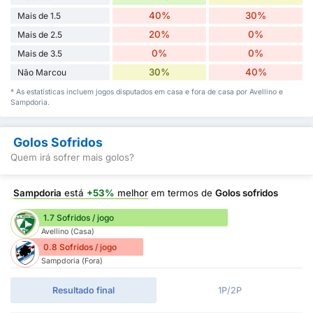
40%
30%
Mais de 1.5
20%
0%
Mais de 2.5
0%
0%
Mais de 3.5
30%
40%
Não Marcou
* As estatísticas incluem jogos disputados em casa e fora de casa por Avellino e
Sampdoria.
Golos Sofridos
Quem irá sofrer mais golos?
Sampdoria
está
+53%
melhor
em termos de
Golos sofridos
1.7 Sofridos / jogo
Avellino (Casa)
0.8 Sofridos / jogo
Sampdoria (Fora)
Resultado final
1P/2P