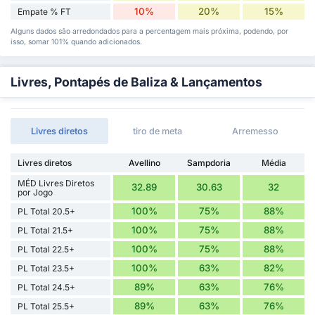
10%
20%
15%
Empate % FT
Alguns dados são arredondados para a percentagem mais próxima, podendo, por
isso, somar 101% quando adicionados.
Livres, Pontapés de Baliza & Lançamentos
Livres diretos
tiro de meta
Arremesso
Livres diretos
Avellino
Sampdoria
Média
MÉD Livres Diretos
32.89
30.63
32
por Jogo
100%
75%
88%
PL Total 20.5+
100%
75%
88%
PL Total 21.5+
100%
75%
88%
PL Total 22.5+
100%
63%
82%
PL Total 23.5+
89%
63%
76%
PL Total 24.5+
89%
63%
76%
PL Total 25.5+