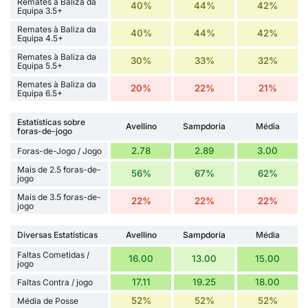
Remates à Baliza da
40%
44%
42%
Equipa 3.5+
Remates à Baliza da
40%
44%
42%
Equipa 4.5+
Remates à Baliza da
30%
33%
32%
Equipa 5.5+
Remates à Baliza da
20%
22%
21%
Equipa 6.5+
Estatísticas sobre
Avellino
Sampdoria
Média
foras-de-jogo
2.78
2.89
3.00
Foras-de-Jogo / Jogo
Mais de 2.5 foras-de-
56%
67%
62%
jogo
Mais de 3.5 foras-de-
22%
22%
22%
jogo
Diversas Estatísticas
Avellino
Sampdoria
Média
Faltas Cometidas /
16.00
13.00
15.00
jogo
17.11
19.25
18.00
Faltas Contra / jogo
52%
52%
52%
Média de Posse