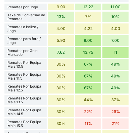
9.90
12.22
11.00
Remates por Jogo
Taxa de Conversão de
13%
7%
10%
Remates
Remates à baliza /
4.00
4.22
4.00
Jogo
Remates para fora /
5.90
8.00
7.00
Jogo
Remates por Golo
7.62
13.75
11
Marcado
Remates Por Equipa
30%
67%
49%
Mais 10.5
Remates Por Equipa
30%
67%
49%
Mais 11.5
Remates Por Equipa
30%
67%
49%
Mais 12.5
Remates Por Equipa
30%
44%
37%
Mais 13.5
Remates Por Equipa
30%
22%
26%
Mais 14.5
Remates Por Equipa
30%
11%
21%
Mais 15.5