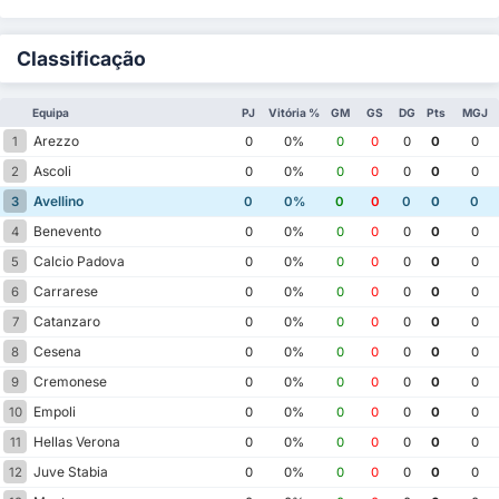
Classificação
Equipa
PJ
Vitória %
GM
GS
DG
Pts
MGJ
Arezzo
1
0
0%
0
0
0
0
0
Ascoli
2
0
0%
0
0
0
0
0
Avellino
3
0
0%
0
0
0
0
0
Benevento
4
0
0%
0
0
0
0
0
Calcio Padova
5
0
0%
0
0
0
0
0
Carrarese
6
0
0%
0
0
0
0
0
Catanzaro
7
0
0%
0
0
0
0
0
Cesena
8
0
0%
0
0
0
0
0
Cremonese
9
0
0%
0
0
0
0
0
Empoli
10
0
0%
0
0
0
0
0
Hellas Verona
11
0
0%
0
0
0
0
0
Juve Stabia
12
0
0%
0
0
0
0
0