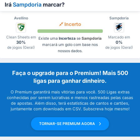
Irá
Sampdoria
marcar?
Avellino
Sampdoria
Incerto
Clean Sheets em
Marcado em
Existe uma
Incerteza
se
Sampdoria
30%
0%
marcará um golo com base nos
de jogos (Geral)
de jogos (Geral)
nossos dados.
Faça o upgrade para o Premium! Mais 500
ligas para ganhar dinheiro.
O Premium garantirá mais vitórias para você. 500 Ligas extras
conhecidas por serem lucrativas e menos rastreadas pelas casas
de apostas. Além disso, terá estatísticas de cantos e cartões,
juntamente com downloads em CSV. Subscreva hoje mesmo!
TORNAR-SE PREMIUM AGORA