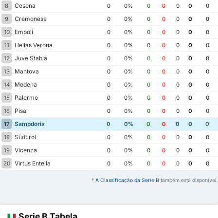
Cesena
8
0
0%
0
0
0
0
0
Cremonese
9
0
0%
0
0
0
0
0
Empoli
10
0
0%
0
0
0
0
0
Hellas Verona
11
0
0%
0
0
0
0
0
Juve Stabia
12
0
0%
0
0
0
0
0
Mantova
13
0
0%
0
0
0
0
0
Modena
14
0
0%
0
0
0
0
0
Palermo
15
0
0%
0
0
0
0
0
Pisa
16
0
0%
0
0
0
0
0
Sampdoria
17
0
0%
0
0
0
0
0
Südtirol
18
0
0%
0
0
0
0
0
Vicenza
19
0
0%
0
0
0
0
0
Virtus Entella
20
0
0%
0
0
0
0
0
*
A Classificação da Serie B
também está disponível.
Serie B Tabela