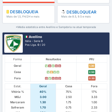
DESBLOQUEIA
DESBLOQUEAR
Mais de 1,5, FH/2H e mais
Mais de 8.5, 9.5 e mais
*Média estatística entre Avellino e Sampdoria na atual temporada
Avellino
Itália - Serie B
Pos Liga.
0
/ 20
Forma
Resultados
PPJ
Geral
1.30
V
D
V
D
D
Casa
2.50
V
E
V
V
Fora
0.50
D
V
D
D
D
Estat.
Geral
Casa
Fora
Vitória %
40%
75%
17%
MGJ
3.00
2.50
3.33
Marcaram
1.30
1.75
1.00
Sofreram
1.70
0.75
2.33