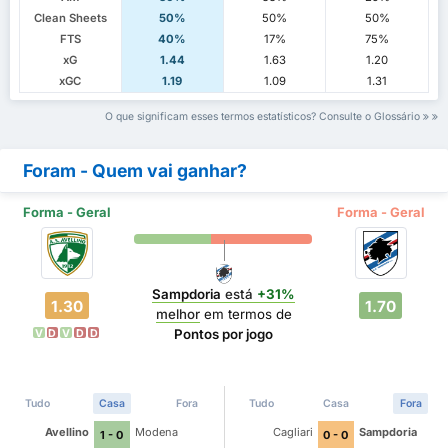
Clean Sheets
50%
50%
50%
FTS
40%
17%
75%
xG
1.44
1.63
1.20
xGC
1.19
1.09
1.31
O que significam esses termos estatísticos? Consulte o Glossário
Foram - Quem vai ganhar?
Forma - Geral
Forma - Geral
Sampdoria
está
+31%
1.30
1.70
melhor
em termos de
Pontos por jogo
V
D
V
D
D
Tudo
Casa
Fora
Tudo
Casa
Fora
Avellino
Modena
Cagliari
Sampdoria
1 - 0
0 - 0