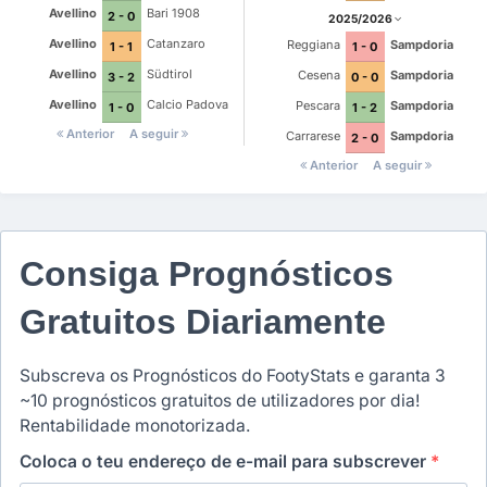
Avellino
Bari 1908
2 - 0
2025/2026
Avellino
Catanzaro
Reggiana
Sampdoria
1 - 1
1 - 0
Avellino
Südtirol
Cesena
Sampdoria
3 - 2
0 - 0
Avellino
Calcio Padova
Pescara
Sampdoria
1 - 0
1 - 2
Anterior
A seguir
Carrarese
Sampdoria
2 - 0
Anterior
A seguir
Consiga Prognósticos
Gratuitos Diariamente
Subscreva os Prognósticos do FootyStats e garanta 3
~10 prognósticos gratuitos de utilizadores por dia!
Rentabilidade monotorizada.
Coloca o teu endereço de e-mail para subscrever
*