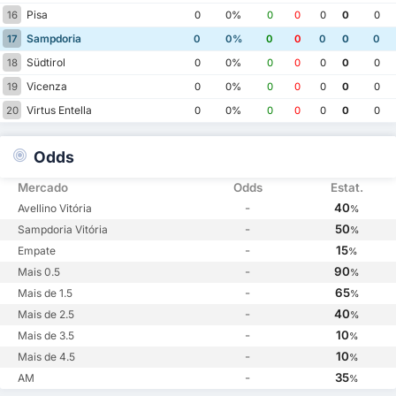
Pisa
16
0
0%
0
0
0
0
0
Sampdoria
17
0
0%
0
0
0
0
0
Südtirol
18
0
0%
0
0
0
0
0
Vicenza
19
0
0%
0
0
0
0
0
Virtus Entella
20
0
0%
0
0
0
0
0
Odds
Mercado
Odds
Estat.
-
40
Avellino Vitória
%
-
50
Sampdoria Vitória
%
-
15
Empate
%
-
90
Mais 0.5
%
-
65
Mais de 1.5
%
-
40
Mais de 2.5
%
-
10
Mais de 3.5
%
-
10
Mais de 4.5
%
-
35
AM
%