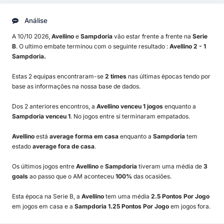
Análise
A 10/10 2026,
Avellino
e
Sampdoria
vão estar frente a frente na
Serie
B
. O ultimo embate terminou com o seguinte resultado :
Avellino 2 - 1
Sampdoria.
Estas 2 equipas encontraram-se
2 times
nas últimas épocas tendo por
base as informações na nossa base de dados.
Dos 2 anteriores encontros, a
Avellino venceu 1 jogos
enquanto a
Sampdoria venceu 1
. No jogos entre si terminaram empatados.
Avellino
está
average forma em casa
enquanto a
Sampdoria
tem
estado
average fora de casa
.
Os últimos jogos entre
Avellino
e
Sampdoria
tiveram uma média de
3
goals
ao passo que o AM aconteceu
100%
das ocasiões.
Esta época na Serie B, a
Avellino
tem uma média
2.5 Pontos Por Jogo
em jogos em casa e a
Sampdoria 1.25 Pontos Por Jogo
em jogos fora.