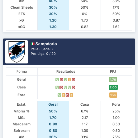
AM
40%
50%
33%
Clean Sheets
30%
50%
17%
FTS
30%
0%
50%
xG
1.20
1.70
0.87
xGC
1.30
0.82
1.62
Sampdoria
Itália - Serie B
Pos Liga.
0
/ 20
Forma
Resultados
PPJ
Geral
1.70
V
D
V
E
D
Casa
2.00
V
D
V
V
D
Fora
1.25
V
E
D
E
Estat.
Geral
Casa
Fora
Vitória %
50%
67%
25%
MGJ
1.70
2.17
1.00
Marcaram
0.90
1.17
0.50
Sofreram
0.80
1.00
0.50
AM
30%
33%
25%