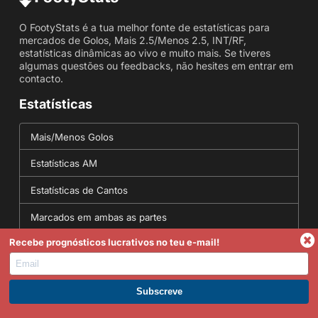
O FootyStats é a tua melhor fonte de estatísticas para
mercados de Golos, Mais 2.5/Menos 2.5, INT/RF,
estatísticas dinâmicas ao vivo e muito mais. Se tiveres
algumas questões ou feedbacks, não hesites em entrar em
contacto.
Estatísticas
Mais/Menos Golos
Estatísticas AM
Estatísticas de Cantos
Marcados em ambas as partes
Recebe prognósticos lucrativos no teu e-mail!
Estatísticas placar exato
Ferramentas
Torna-te Premium
Conversor de Odds - Conversões de Odds Decimais,