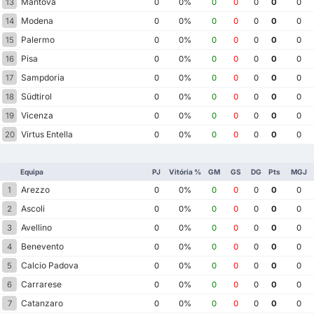
Mantova
13
0
0%
0
0
0
0
0
Modena
14
0
0%
0
0
0
0
0
Palermo
15
0
0%
0
0
0
0
0
Pisa
16
0
0%
0
0
0
0
0
Sampdoria
17
0
0%
0
0
0
0
0
Südtirol
18
0
0%
0
0
0
0
0
Vicenza
19
0
0%
0
0
0
0
0
Virtus Entella
20
0
0%
0
0
0
0
0
Equipa
PJ
Vitória %
GM
GS
DG
Pts
MGJ
Arezzo
1
0
0%
0
0
0
0
0
Ascoli
2
0
0%
0
0
0
0
0
Avellino
3
0
0%
0
0
0
0
0
Benevento
4
0
0%
0
0
0
0
0
Calcio Padova
5
0
0%
0
0
0
0
0
Carrarese
6
0
0%
0
0
0
0
0
Catanzaro
7
0
0%
0
0
0
0
0