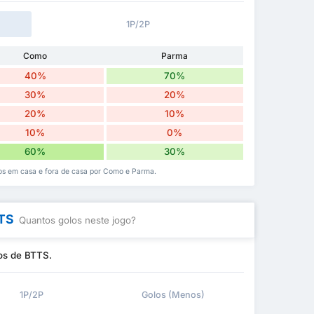
1P/2P
Como
Parma
40%
70%
30%
20%
20%
10%
10%
0%
60%
30%
dos em casa e fora de casa por Como e Parma.
TTS
Quantos golos neste jogo?
os de BTTS.
1P/2P
Golos (Menos)