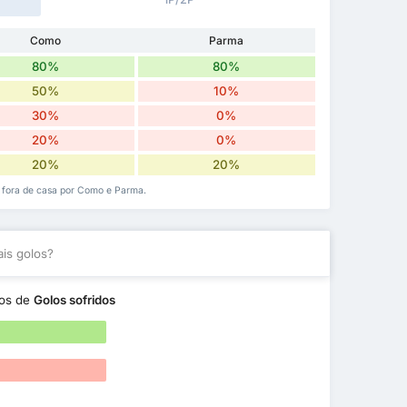
Como
Parma
80%
80%
50%
10%
30%
0%
20%
0%
20%
20%
e fora de casa por Como e Parma.
is golos?
os de
Golos sofridos