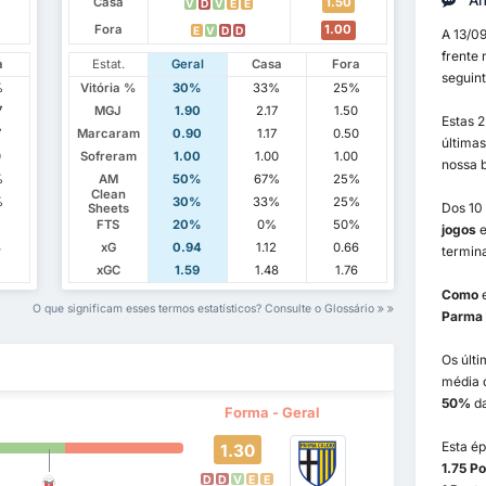
An
Casa
1.50
V
D
V
E
E
Fora
1.00
E
V
D
D
A 13/0
frente
a
Estat.
Geral
Casa
Fora
seguint
%
Vitória %
30%
33%
25%
7
MGJ
1.90
2.17
1.50
Estas 
7
Marcaram
0.90
1.17
0.50
última
0
Sofreram
1.00
1.00
1.00
nossa 
%
AM
50%
67%
25%
Clean
%
30%
33%
25%
Dos 10 
Sheets
%
FTS
20%
0%
50%
jogos
e
3
xG
0.94
1.12
0.66
termin
1
xGC
1.59
1.48
1.76
Como
O que significam esses termos estatísticos? Consulte o Glossário
Parma
Os últi
média 
50%
da
Forma - Geral
Esta ép
1.30
1.75 P
D
D
V
E
E