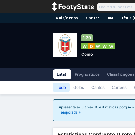
Mais/Menos
Cantos
AM
Tênis (
1.70
W
D
W
W
W
Como
Estat.
Prognósticos
Classificações
Tudo
Golos
Cantos
Cartões
Apresenta as últimas 10 estatísticas porqu
Temporada
Estatísticas Confronto Direto 