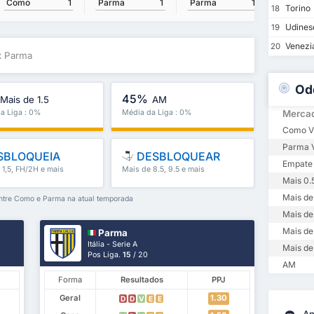
Como
1
Parma
1
Parma
1
Como
Torino
18
Udines
19
Venezi
20
x Parma
Od
45%
Mais de 1.5
AM
a Liga : 0%
Média da Liga : 0%
Merca
Como Vi
Parma V
SBLOQUEIA
DESBLOQUEAR
Empate
 1,5, FH/2H e mais
Mais de 8.5, 9.5 e mais
Mais 0.
Mais de 
entre Como e Parma na atual temporada
Mais de
Mais de
Parma
Itália - Serie A
Mais de
Pos Liga.
15
/ 20
AM
Forma
Resultados
PPJ
Geral
1.30
D
D
V
E
E