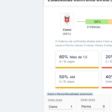
30%
3 Vitórias
Como
(30%)
O histórico de confrontos diretos entre Como
vezes e Parma venceu 3 vezes. Houve 4 empa
60%
20
Mais de 1.5
6 / 10 Jogos
2 / 1
50%
40
AM
5 / 10 Jogos
Com
Como x Parma Resultados anteriores
25/10 2025
17/05 2026
Parma
0
Como
1