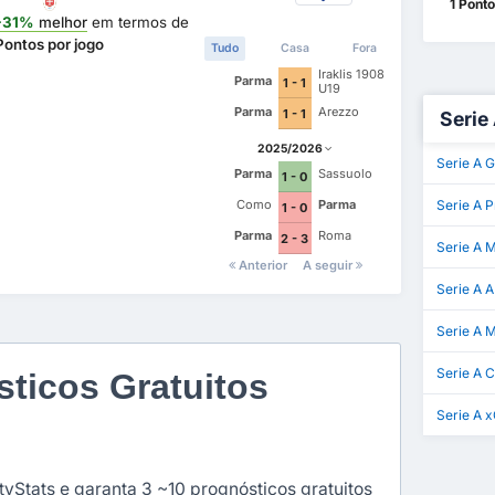
1 Pont
+31%
melhor
em termos de
Pontos por jogo
Tudo
Casa
Fora
Iraklis 1908
Parma
1 - 1
U19
Parma
Arezzo
1 - 1
Serie 
2025/2026
Serie A G
Parma
Sassuolo
1 - 0
Como
Parma
Serie A P
1 - 0
Parma
Roma
2 - 3
Serie A 
Anterior
A seguir
Serie A 
Serie A M
Serie A 
ticos Gratuitos
Serie A 
yStats e garanta 3 ~10 prognósticos gratuitos