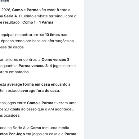
álise
9 2026,
Como
e
Parma
vão estar frente a
 na
Serie A
. O ultimo embate terminou com o
e resultado :
Como 1 - 1 Parma.
2 equipas encontraram-se
10 times
nas
s épocas tendo por base as informações na
base de dados.
anteriores encontros, a
Como venceu 3
nquanto a
Parma venceu 3
. 4 jogos entre si
aram empatados.
está
average forma em casa
enquanto a
tem estado
average fora de casa
.
mos jogos entre
Como
e
Parma
tiveram uma
de
2.1 goals
ao passo que o AM aconteceu
s ocasiões.
oca na Serie A, a
Como
tem uma média
ontos Por Jogo
em jogos em casa e a
Parma