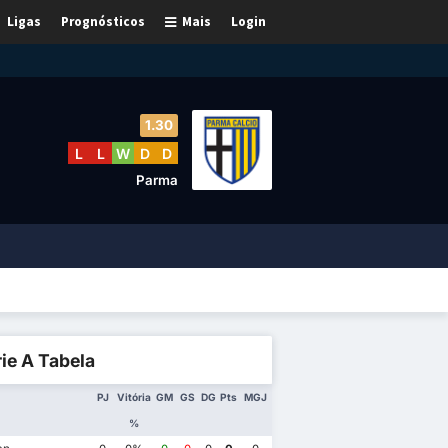
Ligas
Prognósticos
Mais
Login
1.30
L
L
W
D
D
Parma
ie A Tabela
PJ
Vitória
GM
GS
DG
Pts
MGJ
%