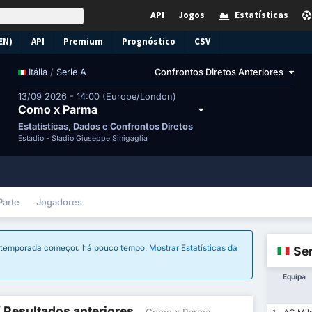
API
Jogos
Estatísticas
EN)
API
Premium
Prognóstico
CSV
/
Serie A
Confrontos Diretos Anteriores
Itália
13/09 2026 - 14:00 (Europe/London)
Como x Parma
Estatísticas, Dados e Confrontos Diretos
Estádio -
Stadio Giuseppe Sinigaglia
Parte
Jogadores
e a temporada começou há pouco tempo.
Mostrar Estatísticas da
Ser
Equipa
/ Resultados anteriores
- Como x Parma