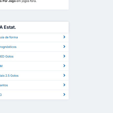
os Por Jogo
em jogos fora.
A Estat.
uia de forma
rognósticos
MED Golos
AM
ais 2.5 Golos
Cantos
xG