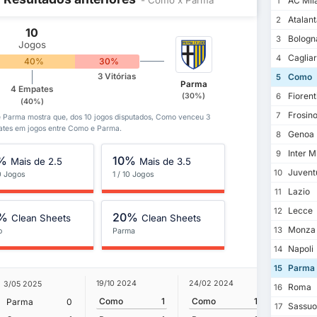
AC Mil
1
Atalant
2
10
Bologn
3
Jogos
Cagliar
4
40%
30%
Como
3 Vitórias
5
Parma
4 Empates
Fiorent
(30%)
6
(40%)
Frosin
7
 e Parma mostra que, dos 10 jogos disputados, Como venceu 3
tes em jogos entre Como e Parma.
Genoa
8
Inter M
9
%
10%
Mais de 2.5
Mais de 3.5
Juvent
10
0 Jogos
1 / 10 Jogos
Lazio
11
Lecce
12
%
20%
Clean Sheets
Clean Sheets
Monza
13
o
Parma
Napoli
14
Parma
15
19/10 2024
24/02 2024
3/05 2025
20/10 20
Roma
16
Como
1
Como
1
Parma
0
Parma
Sassuo
17