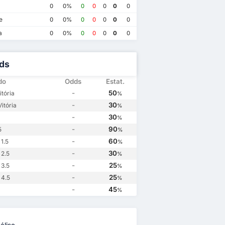
1
Parma
0
Como
0
Como
3
0
0%
0
0
0
0
0
e
0
0%
0
0
0
0
0
a
0
0%
0
0
0
0
0
ds
do
Odds
Estat.
-
50
tória
%
-
30
itória
%
-
30
%
-
90
5
%
-
60
1.5
%
-
30
 2.5
%
-
25
 3.5
%
-
25
 4.5
%
-
45
%