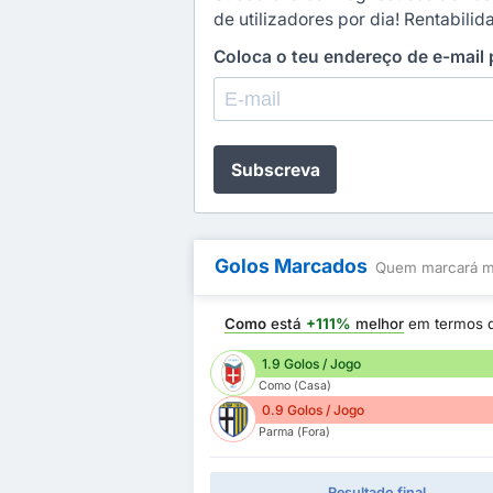
de utilizadores por dia! Rentabili
Coloca o teu endereço de e-mail
Subscreva
Golos Marcados
Quem marcará ma
Como
está
+111%
melhor
em termos 
1.9 Golos / Jogo
Como (Casa)
0.9 Golos / Jogo
Parma (Fora)
Resultado final