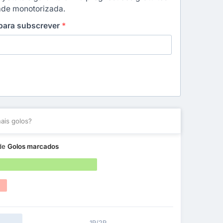
dade monotorizada.
 para subscrever
*
is golos?
de
Golos marcados
1P/2P