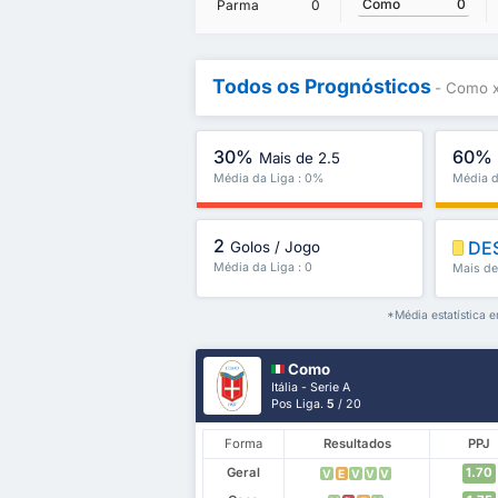
Como
0
Parma
0
Todos os Prognósticos
- Como 
30%
60%
Mais de 2.5
Média da Liga : 0%
Média d
2
DE
Golos / Jogo
Média da Liga : 0
Mais de
*Média estatística 
Como
Itália - Serie A
Pos Liga.
5
/ 20
Forma
Resultados
PPJ
Geral
1.70
V
E
V
V
V