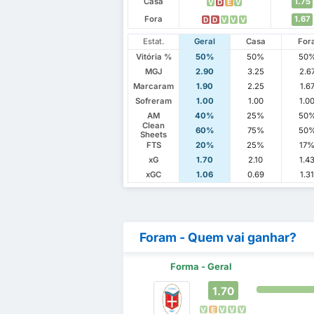
Casa
1.75
V
D
E
V
Fora
1.67
D
D
V
V
V
Estat.
Geral
Casa
For
Vitória %
50%
50%
50
MGJ
2.90
3.25
2.6
Marcaram
1.90
2.25
1.6
Sofreram
1.00
1.00
1.0
AM
40%
25%
50
Clean
60%
75%
50
Sheets
FTS
20%
25%
17
xG
1.70
2.10
1.4
xGC
1.06
0.69
1.3
Foram - Quem vai ganhar?
Forma - Geral
1.70
V
E
V
V
V