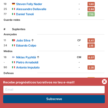
Steven Folly Nador
19
-
1.80
Alessandro Dellavalle
25
-
2.86
Daniel Tonoli
77
-
7.13
Guarda-redes
#
Suplentes
Avançados
↑
João Silva
11
CF
5.41
Edoardo Colpo
24
-
2.15
Médios
↑
Niklas Pyyhtiä
18
CM
6.07
Pietro Arnaboldi
-
-
-
Antonio Imputato
90
-
2.35
Defesas
↑
Francesco Zampano
7
RB
6.76
Recebe prognósticos lucrativos no teu e-mail!
↑
Bryant Nieling
20
-
6.33
Davide Adorni
28
CB
5.28
↑
Matteo Cotali
29
LB
2.52
Cristian Cauz
33
-
0.67
Torna-te Premium
Guarda-redes