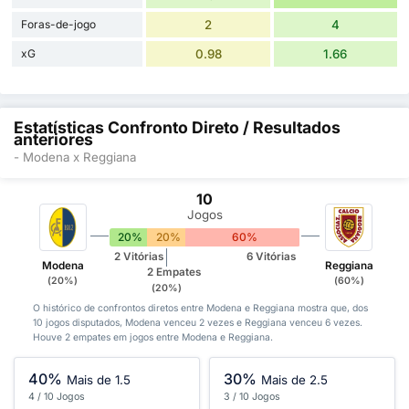
Foras-de-jogo
2
4
xG
0.98
1.66
Estatísticas Confronto Direto / Resultados
anteriores
- Modena x Reggiana
10
Jogos
20%
20%
60%
2 Vitórias
6 Vitórias
Modena
Reggiana
2 Empates
(20%)
(60%)
(20%)
O histórico de confrontos diretos entre Modena e Reggiana mostra que, dos
10 jogos disputados, Modena venceu 2 vezes e Reggiana venceu 6 vezes.
Houve 2 empates em jogos entre Modena e Reggiana.
40%
30%
Mais de 1.5
Mais de 2.5
4 / 10 Jogos
3 / 10 Jogos