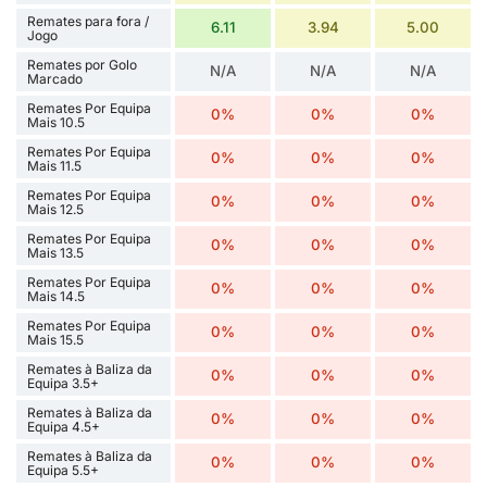
Remates para fora /
6.11
3.94
5.00
Jogo
Remates por Golo
N/A
N/A
N/A
Marcado
Remates Por Equipa
0%
0%
0%
Mais 10.5
Remates Por Equipa
0%
0%
0%
Mais 11.5
Remates Por Equipa
0%
0%
0%
Mais 12.5
Remates Por Equipa
0%
0%
0%
Mais 13.5
Remates Por Equipa
0%
0%
0%
Mais 14.5
Remates Por Equipa
0%
0%
0%
Mais 15.5
Remates à Baliza da
0%
0%
0%
Equipa 3.5+
Remates à Baliza da
0%
0%
0%
Equipa 4.5+
Remates à Baliza da
0%
0%
0%
Equipa 5.5+