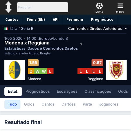
LIGAS
MENU
Cantos
Tênis (EN)
API
Premium
Prognóstico
/
Serie B
Confrontos Diretos Anteriores
Itália
1/05 2026 - 14:00 (Europe/London)
Modena x Reggiana
Estatísticas, Dados e Confrontos Diretos
Estádio -
Stadio Alberto Braglia
1.56
0.67
D
W
W
L
L
L
L
L
Modena
Reggiana
Estat.
Prognósticos
Escalações
Classificações
Odds
Tudo
Golos
Cantos
Cartões
Parte
Jogadores
Resultado final