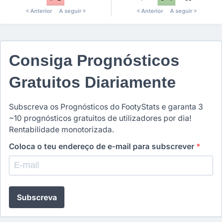
Anterior
A seguir
Anterior
A seguir
Consiga Prognósticos
Gratuitos Diariamente
Subscreva os Prognósticos do FootyStats e garanta 3
~10 prognósticos gratuitos de utilizadores por dia!
Rentabilidade monotorizada.
Coloca o teu endereço de e-mail para subscrever
*
Subscreva