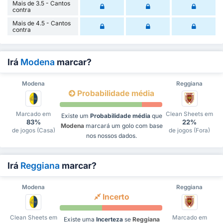
Mais de 3.5 - Cantos
contra
Mais de 4.5 - Cantos
contra
Irá
Modena
marcar?
Modena
Reggiana
Probabilidade média
Marcado em
Clean Sheets em
Existe um
Probabilidade média
que
83%
22%
Modena
marcará um golo com base
de jogos (Casa)
de jogos (Fora)
nos nossos dados.
Irá
Reggiana
marcar?
Modena
Reggiana
Incerto
Clean Sheets em
Marcado em
Existe uma
Incerteza
se
Reggiana