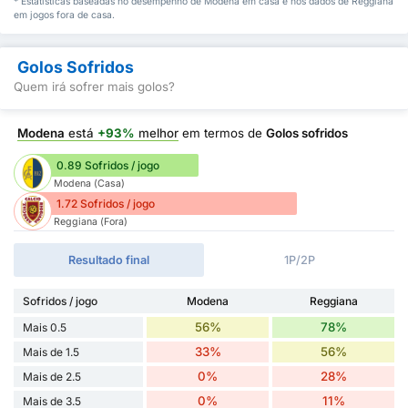
* Estatísticas baseadas no desempenho de Modena em casa e nos dados de Reggiana
em jogos fora de casa.
Golos Sofridos
Quem irá sofrer mais golos?
Modena
está
+93%
melhor
em termos de
Golos sofridos
0.89 Sofridos / jogo
Modena (Casa)
1.72 Sofridos / jogo
Reggiana (Fora)
Resultado final
1P/2P
Sofridos / jogo
Modena
Reggiana
56%
78%
Mais 0.5
33%
56%
Mais de 1.5
0%
28%
Mais de 2.5
0%
11%
Mais de 3.5