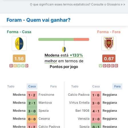
O que significam esses termos estatísticos? Consulte o Glossário
Foram - Quem vai ganhar?
Forma - Casa
Forma - Fora
Modena
está
+133%
1.56
0.67
melhor
em termos de
D
E
V
V
D
V
D
D
D
D
Pontos por jogo
Tudo
Casa
Fora
Tudo
Casa
Fora
Modena
Frosinone
Calcio Padova
Reggiana
1 - 2
1 - 0
Modena
Mantova
Virtus Entella
Reggiana
2 - 1
3 - 0
Modena
Spezia
Bari 1908
Reggiana
3 - 0
4 - 1
Modena
Cesena
Venezia
Reggiana
0 - 0
2 - 0
Modena
Calcio Padova
Spezia
Reggiana
1 - 2
0 - 1