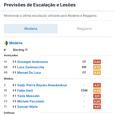
Previsões de Escalação e Lesões
Mostrando a última escalação utilizada para Modena e Reggiana.
Modena
Reggiana
Modena
#
Starting 11
Avançados
Giuseppe Ambrosino
10
CF
5.45
Luca Zanimacchia
98
RW
6.73
Manuel De Luca
99
CF
6.82
Médios
Gady-Pierre Beyuku Bowutankoyi
2
-
6.17
Fabio Gerli
16
CDM
6.63
Yanis Massolin
17
-
5.11
Michele Pezzolato
22
-
0.86
Samuel Wiafe
71
-
3.57
Defesas