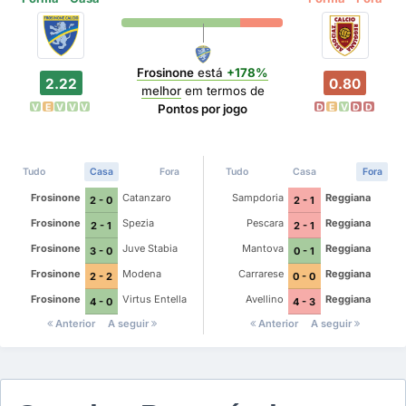
Frosinone
está
+178%
2.22
0.80
melhor
em termos de
V
E
V
V
V
D
E
V
D
D
Pontos por jogo
Tudo
Casa
Fora
Tudo
Casa
Fora
Frosinone
Catanzaro
Sampdoria
Reggiana
2 - 0
2 - 1
Frosinone
Spezia
Pescara
Reggiana
2 - 1
2 - 1
Frosinone
Juve Stabia
Mantova
Reggiana
3 - 0
0 - 1
Frosinone
Modena
Carrarese
Reggiana
2 - 2
0 - 0
Frosinone
Virtus Entella
Avellino
Reggiana
4 - 0
4 - 3
Anterior
A seguir
Anterior
A seguir