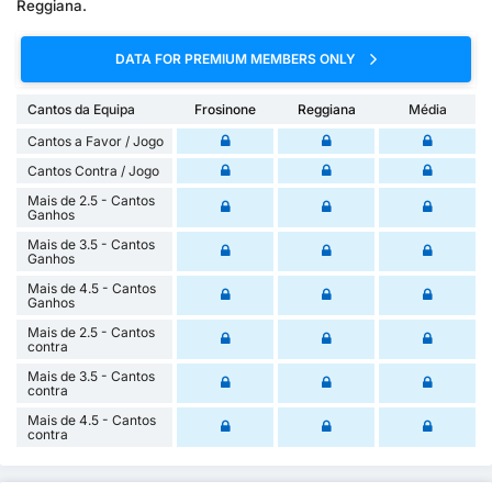
Reggiana.
DATA FOR PREMIUM MEMBERS ONLY
Cantos da Equipa
Frosinone
Reggiana
Média
Cantos a Favor / Jogo
Cantos Contra / Jogo
Mais de 2.5 - Cantos
Ganhos
Mais de 3.5 - Cantos
Ganhos
Mais de 4.5 - Cantos
Ganhos
Mais de 2.5 - Cantos
contra
Mais de 3.5 - Cantos
contra
Mais de 4.5 - Cantos
contra