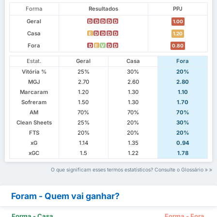
Forma
Resultados
PPJ
Geral
D
D
D
D
D
1.00
Casa
E
D
D
D
D
1.20
Fora
D
E
V
D
D
0.80
Estat.
Geral
Casa
Fora
Vitória %
25%
30%
20%
MGJ
2.70
2.60
2.80
Marcaram
1.20
1.30
1.10
Sofreram
1.50
1.30
1.70
AM
70%
70%
70%
Clean Sheets
25%
20%
30%
FTS
20%
20%
20%
xG
1.14
1.35
0.94
xGC
1.5
1.22
1.78
O que significam esses termos estatísticos? Consulte o Glossário
Foram - Quem vai ganhar?
Forma - Casa
Forma - Fora