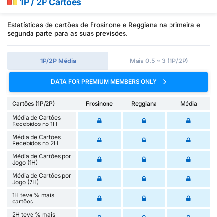
1P / 2P Cartões
Estatísticas de cartões de Frosinone e Reggiana na primeira e
segunda parte para as suas previsões.
1P/2P Média
Mais 0.5 ~ 3 (1P/2P)
DATA FOR PREMIUM MEMBERS ONLY
Cartões (1P/2P)
Frosinone
Reggiana
Média
Média de Cartões
Recebidos no 1H
Média de Cartões
Recebidos no 2H
Média de Cartões por
Jogo (1H)
Média de Cartões por
Jogo (2H)
1H teve % mais
cartões
2H teve % mais