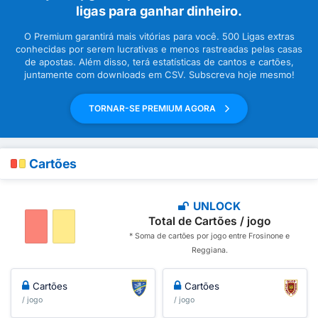
ligas para ganhar dinheiro.
O Premium garantirá mais vitórias para você. 500 Ligas extras
conhecidas por serem lucrativas e menos rastreadas pelas casas
de apostas. Além disso, terá estatísticas de cantos e cartões,
juntamente com downloads em CSV. Subscreva hoje mesmo!
TORNAR-SE PREMIUM AGORA
Cartões
UNLOCK
Total de Cartões / jogo
* Soma de cartões por jogo entre Frosinone e
Reggiana.
Cartões
Cartões
/ jogo
/ jogo