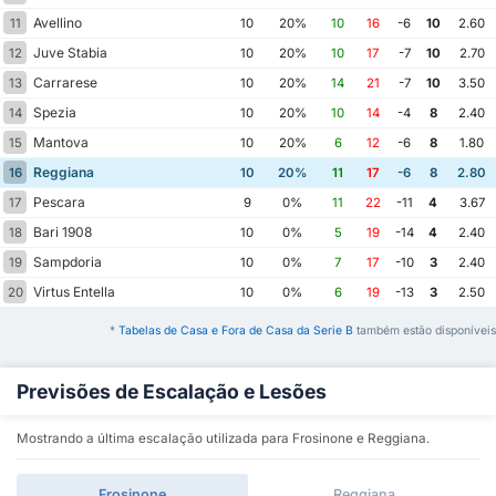
Avellino
11
10
20%
10
16
-6
10
2.60
Juve Stabia
12
10
20%
10
17
-7
10
2.70
Carrarese
13
10
20%
14
21
-7
10
3.50
Spezia
14
10
20%
10
14
-4
8
2.40
Mantova
15
10
20%
6
12
-6
8
1.80
Reggiana
16
10
20%
11
17
-6
8
2.80
Pescara
17
9
0%
11
22
-11
4
3.67
Bari 1908
18
10
0%
5
19
-14
4
2.40
Sampdoria
19
10
0%
7
17
-10
3
2.40
Virtus Entella
20
10
0%
6
19
-13
3
2.50
*
Tabelas de Casa e Fora de Casa da Serie B
também estão disponíveis
Previsões de Escalação e Lesões
Mostrando a última escalação utilizada para Frosinone e Reggiana.
Frosinone
Reggiana