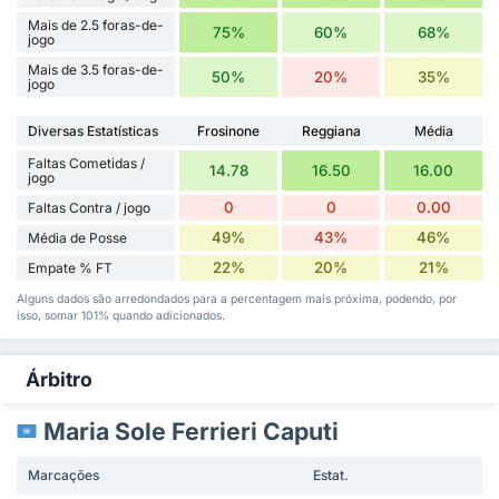
Mais de 2.5 foras-de-
75%
60%
68%
jogo
Mais de 3.5 foras-de-
50%
20%
35%
jogo
Diversas Estatísticas
Frosinone
Reggiana
Média
Faltas Cometidas /
14.78
16.50
16.00
jogo
0
0
0.00
Faltas Contra / jogo
49%
43%
46%
Média de Posse
22%
20%
21%
Empate % FT
Alguns dados são arredondados para a percentagem mais próxima, podendo, por
isso, somar 101% quando adicionados.
Árbitro
Maria Sole Ferrieri Caputi
Marcações
Estat.