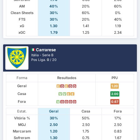
AM
40%
20%
60%
Clean Sheets
30%
60%
0%
FTS
30%
20%
40%
xG
1.30
1.41
1.19
xGC
1.79
1.25
2.34
Carrarese
Itália - Serie B
Pos Liga.
0
/ 20
Forma
Resultados
PPJ
Geral
1.20
E
D
E
D
D
Casa
2.00
V
V
E
E
Fora
0.67
V
D
D
D
D
Estat.
Geral
Casa
Fora
Vitória %
30%
50%
17%
MGJ
2.50
2.50
2.50
Marcaram
1.20
1.75
0.83
Sofreram
1.30
0.75
1.67