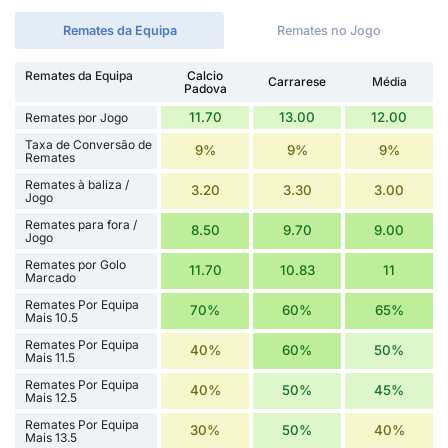
Remates da Equipa
Remates no Jogo
Remates da Equipa
Calcio
Carrarese
Média
Padova
11.70
13.00
12.00
Remates por Jogo
Taxa de Conversão de
9%
9%
9%
Remates
Remates à baliza /
3.20
3.30
3.00
Jogo
Remates para fora /
8.50
9.70
9.00
Jogo
Remates por Golo
11.70
10.83
11
Marcado
Remates Por Equipa
70%
60%
65%
Mais 10.5
Remates Por Equipa
40%
60%
50%
Mais 11.5
Remates Por Equipa
40%
50%
45%
Mais 12.5
Remates Por Equipa
30%
50%
40%
Mais 13.5