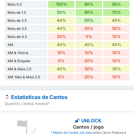
100%
90%
95%
Mais 0.5
50%
90%
70%
Mais de 1.5
40%
50%
45%
Mais de 2.5
40%
20%
30%
Mais de 3.5
20%
0%
10%
Mais de 4.5
40%
40%
40%
AM
10%
10%
10%
AM & Vitória
0%
20%
10%
AM & Empate
40%
30%
35%
AM & Mais 2.5
0%
20%
10%
AM: Não & Mais 2.5
Estatísticas de Cantos
Quantos cantos haverá?
UNLOCK
Cantos / jogo
* Média de Cantos por jogo
entre Calcio Padova e