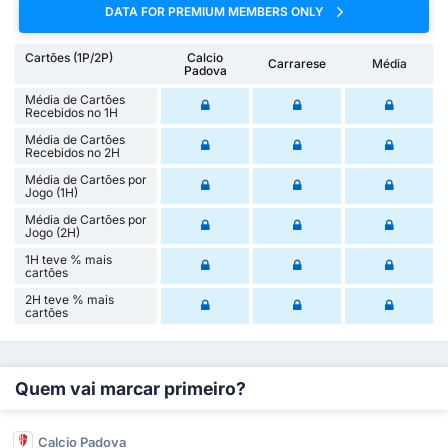
DATA FOR PREMIUM MEMBERS ONLY
Cartões (1P/2P)
Calcio
Carrarese
Média
Padova
Média de Cartões
Recebidos no 1H
Média de Cartões
Recebidos no 2H
Média de Cartões por
Jogo (1H)
Média de Cartões por
Jogo (2H)
1H teve % mais
cartões
2H teve % mais
cartões
Quem vai marcar primeiro?
Calcio Padova