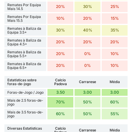
Remates Por Equipa
20%
30%
25%
Mais 14.5
Remates Por Equipa
10%
20%
15%
Mais 15.5
Remates à Baliza da
30%
40%
35%
Equipa 3.5+
Remates à Baliza da
20%
20%
20%
Equipa 4.5+
Remates à Baliza da
20%
0%
10%
Equipa 5.5+
Remates à Baliza da
20%
0%
10%
Equipa 6.5+
Estatísticas sobre
Calcio
Carrarese
Média
foras-de-jogo
Padova
3.50
3.00
3.00
Foras-de-Jogo / Jogo
Mais de 2.5 foras-de-
70%
50%
60%
jogo
Mais de 3.5 foras-de-
60%
50%
55%
jogo
Diversas Estatísticas
Calcio
Carrarese
Média