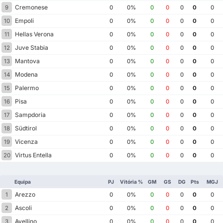
Cremonese
9
0
0%
0
0
0
0
0
Empoli
10
0
0%
0
0
0
0
0
Hellas Verona
11
0
0%
0
0
0
0
0
Juve Stabia
12
0
0%
0
0
0
0
0
Mantova
13
0
0%
0
0
0
0
0
Modena
14
0
0%
0
0
0
0
0
Palermo
15
0
0%
0
0
0
0
0
Pisa
16
0
0%
0
0
0
0
0
Sampdoria
17
0
0%
0
0
0
0
0
Südtirol
18
0
0%
0
0
0
0
0
Vicenza
19
0
0%
0
0
0
0
0
Virtus Entella
20
0
0%
0
0
0
0
0
Equipa
PJ
Vitória %
GM
GS
DG
Pts
MGJ
Arezzo
1
0
0%
0
0
0
0
0
Ascoli
2
0
0%
0
0
0
0
0
Avellino
3
0
0%
0
0
0
0
0