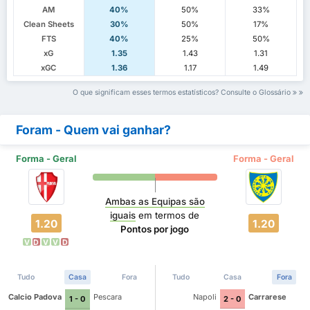
AM
40%
50%
33%
Clean Sheets
30%
50%
17%
FTS
40%
25%
50%
xG
1.35
1.43
1.31
xGC
1.36
1.17
1.49
O que significam esses termos estatísticos? Consulte o Glossário
Foram - Quem vai ganhar?
Forma - Geral
Forma - Geral
Ambas as Equipas são
iguais
em termos de
1.20
1.20
Pontos por jogo
V
D
V
V
D
Tudo
Casa
Fora
Tudo
Casa
Fora
Calcio Padova
Pescara
Napoli
Carrarese
1 - 0
2 - 0