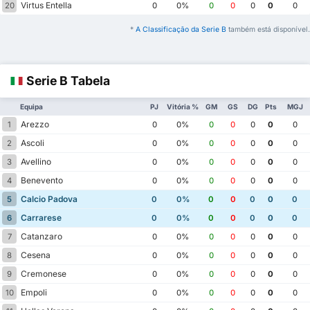
Virtus Entella
20
0
0%
0
0
0
0
0
*
A Classificação da Serie B
também está disponível.
Serie B Tabela
Equipa
PJ
Vitória %
GM
GS
DG
Pts
MGJ
Arezzo
1
0
0%
0
0
0
0
0
Ascoli
2
0
0%
0
0
0
0
0
Avellino
3
0
0%
0
0
0
0
0
Benevento
4
0
0%
0
0
0
0
0
Calcio Padova
5
0
0%
0
0
0
0
0
Carrarese
6
0
0%
0
0
0
0
0
Catanzaro
7
0
0%
0
0
0
0
0
Cesena
8
0
0%
0
0
0
0
0
Cremonese
9
0
0%
0
0
0
0
0
Empoli
10
0
0%
0
0
0
0
0