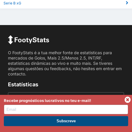
Serie B xG
O FootyStats é a tua melhor fonte de estatísticas para
mercados de Golos, Mais 2.5/Menos 2.5, INT/RF,
estatísticas dinâmicas ao vivo e muito mais. Se tiveres
algumas questões ou feedbacks, não hesites em entrar em
contacto.
Estatísticas
Mais/Menos Golos
Recebe prognósticos lucrativos no teu e-mail!
Estatísticas AM
Estatísticas de Cantos
Torna-te Premium
Marcados em ambas as partes