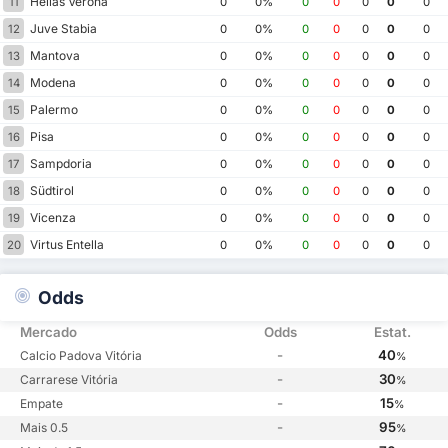
Hellas Verona
11
0
0%
0
0
0
0
0
Juve Stabia
12
0
0%
0
0
0
0
0
Mantova
13
0
0%
0
0
0
0
0
Modena
14
0
0%
0
0
0
0
0
Palermo
15
0
0%
0
0
0
0
0
Pisa
16
0
0%
0
0
0
0
0
Sampdoria
17
0
0%
0
0
0
0
0
Südtirol
18
0
0%
0
0
0
0
0
Vicenza
19
0
0%
0
0
0
0
0
Virtus Entella
20
0
0%
0
0
0
0
0
Odds
Mercado
Odds
Estat.
-
40
Calcio Padova Vitória
%
-
30
Carrarese Vitória
%
-
15
Empate
%
-
95
Mais 0.5
%