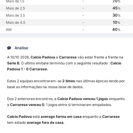
-
70
Mais de 1.5
%
-
45
Mais de 2.5
%
-
30
Mais de 3.5
%
-
10
Mais de 4.5
%
-
40
AM
%
Análise
A 10/10 2026,
Calcio Padova
e
Carrarese
vão estar frente a frente na
Serie B
. O ultimo embate terminou com o seguinte resultado :
Calcio
Padova 1 - 0 Carrarese.
Estas 2 equipas encontraram-se
2 times
nas últimas épocas tendo por
base as informações na nossa base de dados.
Dos 2 anteriores encontros, a
Calcio Padova venceu 1 jogos
enquanto
a
Carrarese venceu 0
. 1 jogos entre si terminaram empatados.
Calcio Padova
está
average forma em casa
enquanto a
Carrarese
tem estado
average fora de casa
.