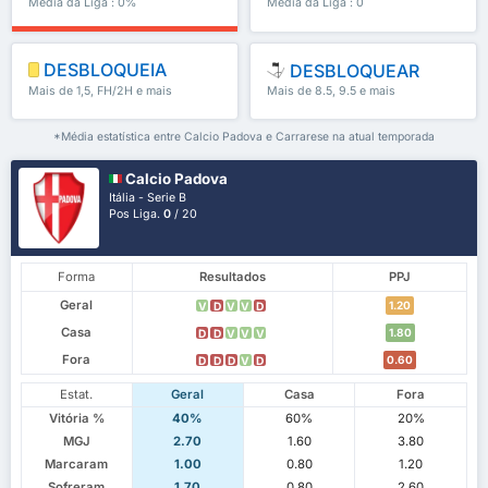
Média da Liga : 0%
Média da Liga : 0
DESBLOQUEIA
DESBLOQUEAR
Mais de 1,5, FH/2H e mais
Mais de 8.5, 9.5 e mais
*Média estatística entre Calcio Padova e Carrarese na atual temporada
Calcio Padova
Itália - Serie B
Pos Liga.
0
/ 20
Forma
Resultados
PPJ
Geral
1.20
V
D
V
V
D
Casa
1.80
D
D
V
V
V
Fora
0.60
D
D
D
V
D
Estat.
Geral
Casa
Fora
Vitória %
40%
60%
20%
MGJ
2.70
1.60
3.80
Marcaram
1.00
0.80
1.20
Sofreram
1.70
0.80
2.60