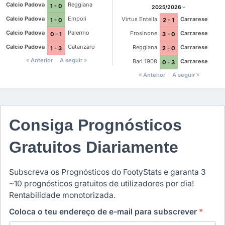
Calcio Padova
Reggiana
1 - 0
2025/2026
Calcio Padova
Empoli
Virtus Entella
Carrarese
1 - 0
2 - 1
Calcio Padova
Palermo
Frosinone
Carrarese
0 - 1
3 - 0
Calcio Padova
Catanzaro
Reggiana
Carrarese
1 - 3
2 - 0
Anterior
A seguir
Bari 1908
Carrarese
0 - 3
Anterior
A seguir
Consiga Prognósticos
Gratuitos Diariamente
Subscreva os Prognósticos do FootyStats e garanta 3
~10 prognósticos gratuitos de utilizadores por dia!
Rentabilidade monotorizada.
Coloca o teu endereço de e-mail para subscrever
*