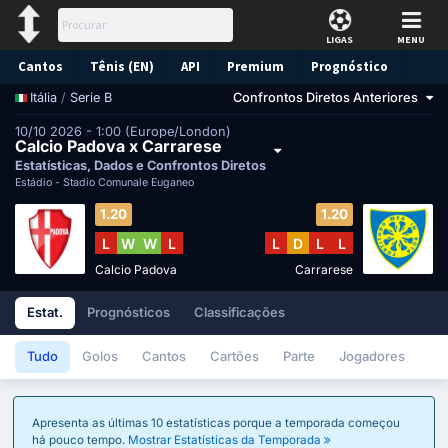
LIGAS
MENU
Cantos
Tênis (EN)
API
Premium
Prognóstico
/
Serie B
Confrontos Diretos Anteriores
Itália
10/10 2026 - 1:00 (Europe/London)
Calcio Padova x Carrarese
Estatísticas, Dados e Confrontos Diretos
Estádio -
Stadio Comunale Euganeo
1.20
1.20
L
W
W
L
L
D
L
L
Calcio Padova
Carrarese
Estat.
Prognósticos
Classificações
Tudo
Golos
Cantos
Cartões
Parte
Jogadores
Apresenta as últimas 10 estatísticas porque a temporada começou
há pouco tempo.
Mostrar Estatísticas da Temporada