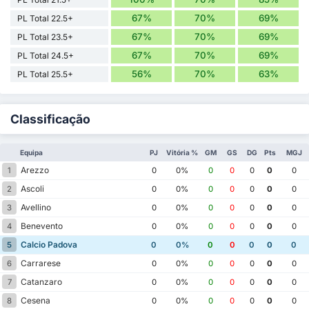
67%
70%
69%
PL Total 22.5+
67%
70%
69%
PL Total 23.5+
67%
70%
69%
PL Total 24.5+
56%
70%
63%
PL Total 25.5+
Classificação
Equipa
PJ
Vitória %
GM
GS
DG
Pts
MGJ
Arezzo
1
0
0%
0
0
0
0
0
Ascoli
2
0
0%
0
0
0
0
0
Avellino
3
0
0%
0
0
0
0
0
Benevento
4
0
0%
0
0
0
0
0
Calcio Padova
5
0
0%
0
0
0
0
0
Carrarese
6
0
0%
0
0
0
0
0
Catanzaro
7
0
0%
0
0
0
0
0
Cesena
8
0
0%
0
0
0
0
0