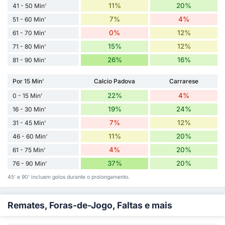
11%
20%
41 - 50 Min'
7%
4%
51 - 60 Min'
0%
12%
61 - 70 Min'
15%
12%
71 - 80 Min'
26%
16%
81 - 90 Min'
Por 15 Min'
Calcio Padova
Carrarese
22%
4%
0 - 15 Min'
19%
24%
16 - 30 Min'
7%
12%
31 - 45 Min'
11%
20%
46 - 60 Min'
4%
20%
61 - 75 Min'
37%
20%
76 - 90 Min'
45' e 90' incluem golos durante o prolongamento.
Remates, Foras-de-Jogo, Faltas e mais