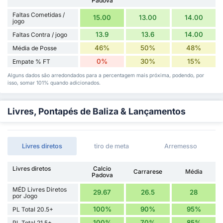
Padova
Faltas Cometidas /
15.00
13.00
14.00
jogo
13.9
13.6
14.00
Faltas Contra / jogo
46%
50%
48%
Média de Posse
0%
30%
15%
Empate % FT
Alguns dados são arredondados para a percentagem mais próxima, podendo, por
isso, somar 101% quando adicionados.
Livres, Pontapés de Baliza & Lançamentos
Livres diretos
tiro de meta
Arremesso
Livres diretos
Calcio
Carrarese
Média
Padova
MÉD Livres Diretos
29.67
26.5
28
por Jogo
100%
90%
95%
PL Total 20.5+
100%
70%
85%
PL Total 21.5+