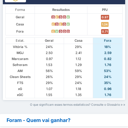
Forma
Resultados
PPJ
Geral
D
E
D
D
V
0.97
Casa
E
D
E
D
V
1.24
Fora
E
V
D
D
D
0.71
Estat.
Geral
Casa
Fora
Vitória %
24%
29%
18%
MGJ
2.50
2.41
2.59
Marcaram
0.97
1.12
0.82
Sofreram
1.53
1.29
1.76
AM
56%
59%
53%
Clean Sheets
26%
29%
24%
FTS
29%
24%
35%
xG
1.07
1.18
0.96
xGC
1.55
1.35
1.76
O que significam esses termos estatísticos? Consulte o Glossário
Foram - Quem vai ganhar?