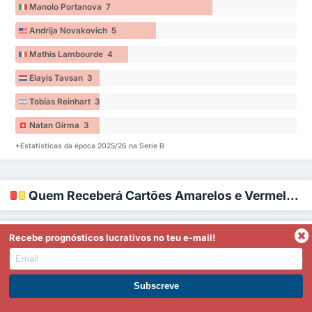
Manolo Portanova 7
Andrija Novakovich 5
Mathis Lambourde 4
Elayis Tavsan 3
Tobías Reinhart 3
Natan Girma 3
*Estatísticas da época 2025/26 na Serie B
Quem Receberá Cartões Amarelos e Vermelhos?
Recebe prognósticos lucrativos no teu e-mail!
Cartões Recebidos
-
Calcio Padova
Pietro Fusi 14
Torna-te Premium
Marco Perrotta 11