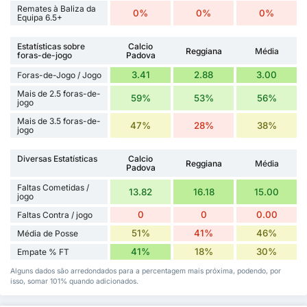
Remates à Baliza da
0%
0%
0%
Equipa 6.5+
Estatísticas sobre
Calcio
Reggiana
Média
foras-de-jogo
Padova
3.41
2.88
3.00
Foras-de-Jogo / Jogo
Mais de 2.5 foras-de-
59%
53%
56%
jogo
Mais de 3.5 foras-de-
47%
28%
38%
jogo
Diversas Estatísticas
Calcio
Reggiana
Média
Padova
Faltas Cometidas /
13.82
16.18
15.00
jogo
0
0
0.00
Faltas Contra / jogo
51%
41%
46%
Média de Posse
41%
18%
30%
Empate % FT
Alguns dados são arredondados para a percentagem mais próxima, podendo, por
isso, somar 101% quando adicionados.