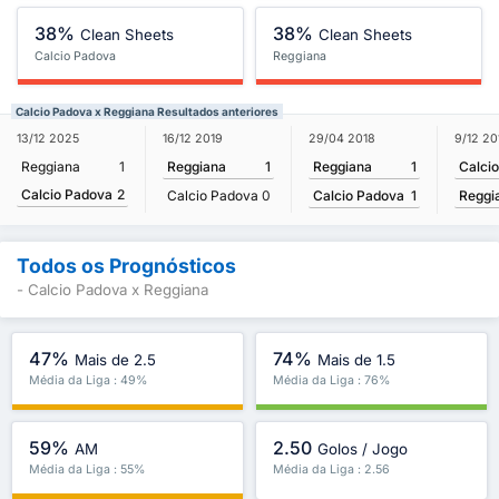
38%
38%
Clean Sheets
Clean Sheets
Calcio Padova
Reggiana
Calcio Padova x Reggiana Resultados anteriores
29/04 2018
9/12 20
13/12 2025
16/12 2019
Reggiana
1
Calci
Reggiana
1
Reggiana
1
Calcio Padova
2
Calcio Padova
1
Reggi
Calcio Padova
0
Todos os Prognósticos
- Calcio Padova x Reggiana
47%
74%
Mais de 2.5
Mais de 1.5
Média da Liga : 49%
Média da Liga : 76%
59%
2.50
AM
Golos / Jogo
Média da Liga : 55%
Média da Liga : 2.56