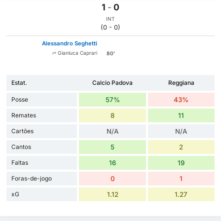
1
-
0
INT
(0 - 0)
Alessandro Seghetti
Gianluca Caprari
80'
Estat.
Calcio Padova
Reggiana
Posse
57%
43%
Remates
8
11
Cartões
N/A
N/A
Cantos
5
2
Faltas
16
19
Foras-de-jogo
0
1
xG
1.12
1.27