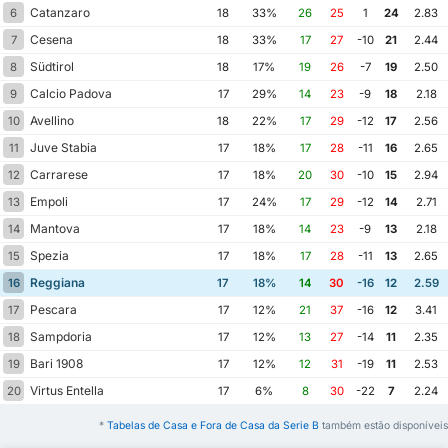
Catanzaro
6
18
33%
26
25
1
24
2.83
Cesena
7
18
33%
17
27
-10
21
2.44
Südtirol
8
18
17%
19
26
-7
19
2.50
Calcio Padova
9
17
29%
14
23
-9
18
2.18
Avellino
10
18
22%
17
29
-12
17
2.56
Juve Stabia
11
17
18%
17
28
-11
16
2.65
Carrarese
12
17
18%
20
30
-10
15
2.94
Empoli
13
17
24%
17
29
-12
14
2.71
Mantova
14
17
18%
14
23
-9
13
2.18
Spezia
15
17
18%
17
28
-11
13
2.65
Reggiana
16
17
18%
14
30
-16
12
2.59
Pescara
17
17
12%
21
37
-16
12
3.41
Sampdoria
18
17
12%
13
27
-14
11
2.35
Bari 1908
19
17
12%
12
31
-19
11
2.53
Virtus Entella
20
17
6%
8
30
-22
7
2.24
*
Tabelas de Casa e Fora de Casa da Serie B
também estão disponíveis