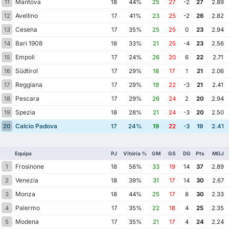
Mantova
11
18
44%
25
27
-2
27
2.89
Avellino
12
17
41%
23
25
-2
26
2.82
Cesena
13
17
35%
25
25
0
23
2.94
Bari 1908
14
18
33%
21
25
-4
23
2.56
Empoli
15
17
24%
26
20
6
22
2.71
Südtirol
16
17
29%
18
17
1
21
2.06
Reggiana
17
17
29%
19
22
-3
21
2.41
Pescara
18
17
29%
26
24
2
20
2.94
Spezia
19
18
28%
21
24
-3
20
2.50
Calcio Padova
20
17
24%
19
22
-3
19
2.41
Equipa
PJ
Vitória %
GM
GS
DG
Pts
MGJ
Frosinone
1
18
56%
33
19
14
37
2.89
Venezia
2
18
39%
31
17
14
30
2.67
Monza
3
18
44%
25
17
8
30
2.33
Palermo
4
17
35%
22
18
4
25
2.35
Modena
5
17
35%
21
17
4
24
2.24