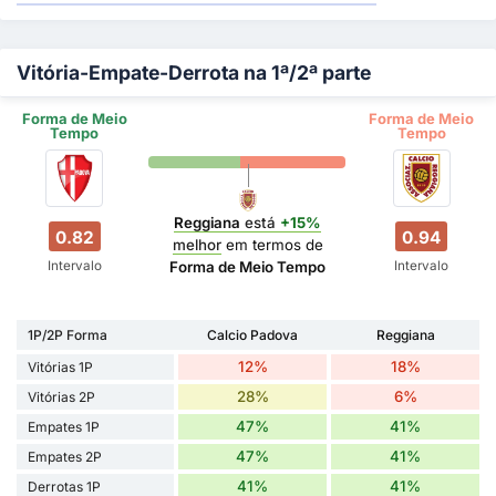
Vitória-Empate-Derrota na 1ª/2ª parte
Forma de Meio
Forma de Meio
Tempo
Tempo
Reggiana
está
+15%
0.82
0.94
melhor
em termos de
Intervalo
Intervalo
Forma de Meio Tempo
1P/2P Forma
Calcio Padova
Reggiana
12%
18%
Vitórias 1P
28%
6%
Vitórias 2P
47%
41%
Empates 1P
47%
41%
Empates 2P
41%
41%
Derrotas 1P