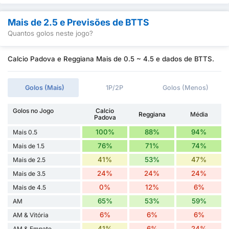
Mais de 2.5 e Previsões de BTTS
Quantos golos neste jogo?
Calcio Padova e Reggiana Mais de 0.5 ~ 4.5 e dados de BTTS.
Golos (Mais)
1P/2P
Golos (Menos)
Golos no Jogo
Calcio
Reggiana
Média
Padova
100%
88%
94%
Mais 0.5
76%
71%
74%
Mais de 1.5
41%
53%
47%
Mais de 2.5
24%
24%
24%
Mais de 3.5
0%
12%
6%
Mais de 4.5
65%
53%
59%
AM
6%
6%
6%
AM & Vitória
41%
6%
24%
AM & Empate