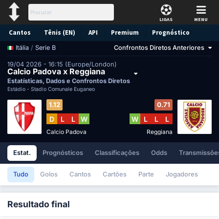
LIGAS
MENU
Cantos
Tênis (EN)
API
Premium
Prognóstico
/
Serie B
Confrontos Diretos Anteriores
Itália
19/04 2026 - 16:15 (Europe/London)
Calcio Padova x Reggiana
Estatísticas, Dados e Confrontos Diretos
Estádio -
Stadio Comunale Euganeo
1.12
0.71
D
L
L
W
W
L
L
L
Calcio Padova
Reggiana
Estat.
Prognósticos
Classificações
Odds
Transmissões
Tudo
Golos
Cantos
Cartões
Parte
Jogadores
Resultado final