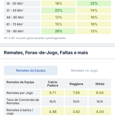
18%
22%
16 - 30 Min'
22%
14%
31 - 45 Min'
12%
16%
46 - 60 Min'
15%
16%
61 - 75 Min'
26%
13%
76 - 90 Min'
45' e 90' incluem golos durante o prolongamento.
Remates, Foras-de-Jogo, Faltas e mais
Remates da Equipa
Remates no Jogo
Remates da Equipa
Calcio
Reggiana
Média
Padova
9.71
7.59
9.00
Remates por Jogo
Taxa de Conversão de
N/A
N/A
N/A
Remates
Remates à baliza /
4.88
3.82
4.00
Jogo