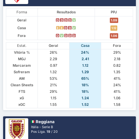
Forma
Resultados
PPJ
Geral
D
D
D
D
V
1.09
Casa
E
E
D
D
V
1.12
Fora
D
V
D
D
D
1.06
Estat.
Geral
Casa
Fora
Vitória %
26%
24%
29%
MGJ
2.29
2.41
2.18
Marcaram
0.97
1.12
0.82
Sofreram
1.32
1.29
1.35
AM
53%
65%
41%
Clean Sheets
21%
18%
24%
FTS
29%
18%
41%
xG
1.15
1.24
1.06
xGC
1.55
1.52
1.58
Reggiana
Itália - Serie B
Pos Liga.
19
/ 20