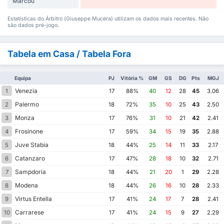
Marcou
Estatísticas do Árbitro (Giuseppe Mucera) utilizam os dados mais recentes. Não
são dados pré-jogo.
Tabela em Casa / Tabela Fora
Equipa
PJ
Vitória %
GM
GS
DG
Pts
MGJ
Venezia
1
17
88%
40
12
28
45
3.06
Palermo
2
18
72%
35
10
25
43
2.50
Monza
3
17
76%
31
10
21
42
2.41
Frosinone
4
17
59%
34
15
19
35
2.88
Juve Stabia
5
18
44%
25
14
11
33
2.17
Catanzaro
6
17
47%
28
18
10
32
2.71
Sampdoria
7
18
44%
21
20
1
29
2.28
Modena
8
18
44%
26
16
10
28
2.33
Virtus Entella
9
17
41%
24
17
7
28
2.41
Carrarese
10
17
41%
24
15
9
27
2.29