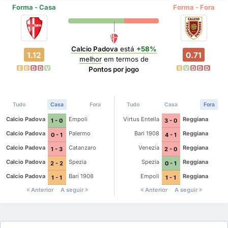
Forma - Casa
Forma - Fora
Calcio Padova
está
+58%
1.12
0.71
melhor
em termos de
E
E
D
D
V
E
V
D
D
D
Pontos por jogo
Tudo
Casa
Fora
Tudo
Casa
Fora
Calcio Padova
Empoli
Virtus Entella
Reggiana
1 - 0
3 - 0
Calcio Padova
Palermo
Bari 1908
Reggiana
0 - 1
4 - 1
Calcio Padova
Catanzaro
Venezia
Reggiana
1 - 3
2 - 0
Calcio Padova
Spezia
Spezia
Reggiana
2 - 2
0 - 1
Calcio Padova
Bari 1908
Empoli
Reggiana
1 - 1
1 - 1
Anterior
A seguir
Anterior
A seguir