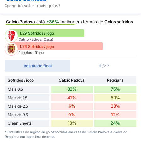
Quem irá sofrer mais golos?
Calcio Padova
está
+36%
melhor
em termos de
Golos sofridos
1.29 Sofridos / jogo
Calcio Padova (Casa)
1.76 Sofridos / jogo
Reggiana (Fora)
Resultado final
1P/2P
Sofridos / jogo
Calcio Padova
Reggiana
82%
76%
Mais 0.5
41%
59%
Mais de 1.5
6%
28%
Mais de 2.5
0%
12%
Mais de 3.5
18%
24%
Clean Sheets
* Estatísticas do registo de golos sofridos em casa do Calcio Padova e dados do
Reggiana em jogos fora de casa.