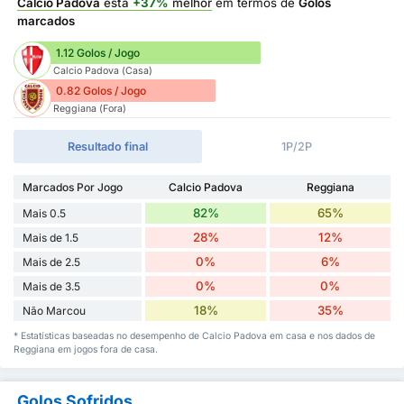
Calcio Padova
está
+37%
melhor
em termos de
Golos
marcados
1.12 Golos / Jogo
Calcio Padova (Casa)
0.82 Golos / Jogo
Reggiana (Fora)
Resultado final
1P/2P
Marcados Por Jogo
Calcio Padova
Reggiana
82%
65%
Mais 0.5
28%
12%
Mais de 1.5
0%
6%
Mais de 2.5
0%
0%
Mais de 3.5
18%
35%
Não Marcou
* Estatísticas baseadas no desempenho de Calcio Padova em casa e nos dados de
Reggiana em jogos fora de casa.
Golos Sofridos