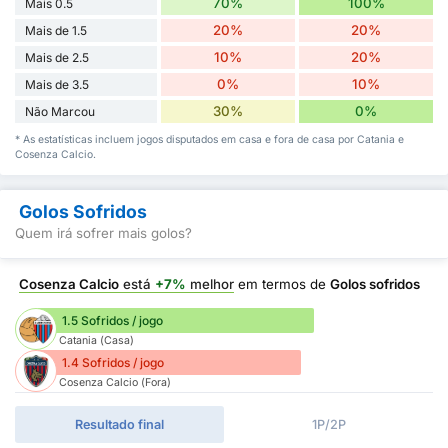
70%
100%
Mais 0.5
20%
20%
Mais de 1.5
10%
20%
Mais de 2.5
0%
10%
Mais de 3.5
30%
0%
Não Marcou
* As estatísticas incluem jogos disputados em casa e fora de casa por Catania e
Cosenza Calcio.
Golos Sofridos
Quem irá sofrer mais golos?
Cosenza Calcio
está
+7%
melhor
em termos de
Golos sofridos
1.5 Sofridos / jogo
Catania (Casa)
1.4 Sofridos / jogo
Cosenza Calcio (Fora)
Resultado final
1P/2P