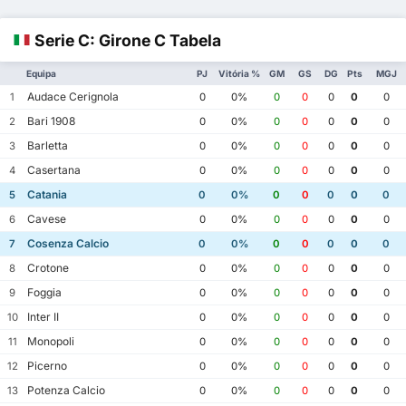
Serie C: Girone C Tabela
Equipa
PJ
Vitória %
GM
GS
DG
Pts
MGJ
Audace Cerignola
1
0
0%
0
0
0
0
0
Bari 1908
2
0
0%
0
0
0
0
0
Barletta
3
0
0%
0
0
0
0
0
Casertana
4
0
0%
0
0
0
0
0
Catania
5
0
0%
0
0
0
0
0
Cavese
6
0
0%
0
0
0
0
0
Cosenza Calcio
7
0
0%
0
0
0
0
0
Crotone
8
0
0%
0
0
0
0
0
Foggia
9
0
0%
0
0
0
0
0
Inter II
10
0
0%
0
0
0
0
0
Monopoli
11
0
0%
0
0
0
0
0
Picerno
12
0
0%
0
0
0
0
0
Potenza Calcio
13
0
0%
0
0
0
0
0