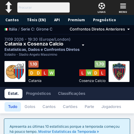
LIGAS
MENU
Cantos
Tênis (EN)
API
Premium
Prognóstico
/
Serie C: Girone C
Confrontos Diretos Anteriores
Itália
7/09 2026 - 19:30 (Europe/London)
Catania x Cosenza Calcio
Estatísticas, Dados e Confrontos Diretos
Estádio -
Stadio Angelo Massimino
1.10
1.70
D
D
L
W
L
W
D
L
Catania
Cosenza Calcio
Estat.
Prognósticos
Classificações
Tudo
Golos
Cantos
Cartões
Parte
Jogadores
Apresenta as últimas 10 estatísticas porque a temporada começou
há pouco tempo.
Mostrar Estatísticas da Temporada