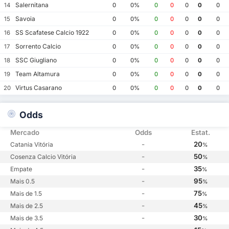
Salernitana
14
0
0%
0
0
0
0
0
Savoia
15
0
0%
0
0
0
0
0
SS Scafatese Calcio 1922
16
0
0%
0
0
0
0
0
Sorrento Calcio
17
0
0%
0
0
0
0
0
SSC Giugliano
18
0
0%
0
0
0
0
0
Team Altamura
19
0
0%
0
0
0
0
0
Virtus Casarano
20
0
0%
0
0
0
0
0
Odds
Mercado
Odds
Estat.
-
20
Catania Vitória
%
-
50
Cosenza Calcio Vitória
%
-
35
Empate
%
-
95
Mais 0.5
%
-
75
Mais de 1.5
%
-
45
Mais de 2.5
%
-
30
Mais de 3.5
%