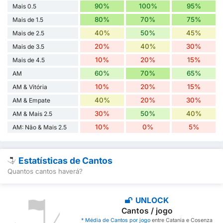
90%
100%
95%
Mais 0.5
80%
70%
75%
Mais de 1.5
40%
50%
45%
Mais de 2.5
20%
40%
30%
Mais de 3.5
10%
20%
15%
Mais de 4.5
60%
70%
65%
AM
10%
20%
15%
AM & Vitória
40%
20%
30%
AM & Empate
30%
50%
40%
AM & Mais 2.5
10%
0%
5%
AM: Não & Mais 2.5
Estatísticas de Cantos
Quantos cantos haverá?
UNLOCK
Cantos / jogo
* Média de Cantos por jogo
entre Catania e Cosenza