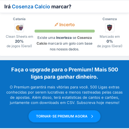
Irá
Cosenza Calcio
marcar?
Catania
Cosenza
Incerto
Clean Sheets em
Marcado em
Existe uma
Incerteza
se
Cosenza
20%
0%
Calcio
marcará um golo com base
de jogos (Geral)
de jogos (Geral)
nos nossos dados.
Faça o upgrade para o Premium! Mais 500
ligas para ganhar dinheiro.
O Premium garantirá mais vitórias para você. 500 Ligas extras
conhecidas por serem lucrativas e menos rastreadas pelas casas
de apostas. Além disso, terá estatísticas de cantos e cartões,
juntamente com downloads em CSV. Subscreva hoje mesmo!
TORNAR-SE PREMIUM AGORA