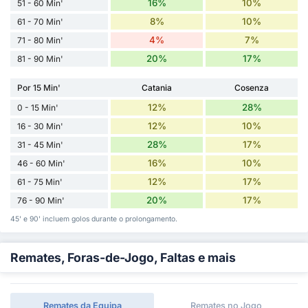
16%
10%
51 - 60 Min'
8%
10%
61 - 70 Min'
4%
7%
71 - 80 Min'
20%
17%
81 - 90 Min'
Por 15 Min'
Catania
Cosenza
12%
28%
0 - 15 Min'
12%
10%
16 - 30 Min'
28%
17%
31 - 45 Min'
16%
10%
46 - 60 Min'
12%
17%
61 - 75 Min'
20%
17%
76 - 90 Min'
45' e 90' incluem golos durante o prolongamento.
Remates, Foras-de-Jogo, Faltas e mais
Remates da Equipa
Remates no Jogo