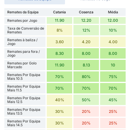
Remates da Equipa
Catania
Cosenza
Média
11.90
12.20
12.00
Remates por Jogo
Taxa de Conversão de
8%
12%
10%
Remates
Remates à baliza /
3.60
4.20
4.00
Jogo
Remates para fora /
8.30
8.00
8.00
Jogo
Remates por Golo
11.90
8.13
10
Marcado
Remates Por Equipa
70%
80%
75%
Mais 10.5
Remates Por Equipa
70%
70%
70%
Mais 11.5
Remates Por Equipa
40%
50%
45%
Mais 12.5
Remates Por Equipa
30%
20%
25%
Mais 13.5
Remates Por Equipa
30%
20%
25%
Mais 14.5