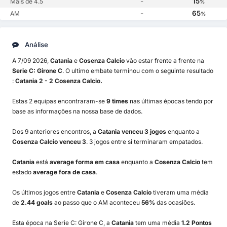
-
15
Mais de 4.5
%
-
65
AM
%
Análise
A 7/09 2026,
Catania
e
Cosenza Calcio
vão estar frente a frente na
Serie C: Girone C
. O ultimo embate terminou com o seguinte resultado
:
Catania 2 - 2 Cosenza Calcio.
Estas 2 equipas encontraram-se
9 times
nas últimas épocas tendo por
base as informações na nossa base de dados.
Dos 9 anteriores encontros, a
Catania venceu 3 jogos
enquanto a
Cosenza Calcio venceu 3
. 3 jogos entre si terminaram empatados.
Catania
está
average forma em casa
enquanto a
Cosenza Calcio
tem
estado
average fora de casa
.
Os últimos jogos entre
Catania
e
Cosenza Calcio
tiveram uma média
de
2.44 goals
ao passo que o AM aconteceu
56%
das ocasiões.
Esta época na Serie C: Girone C, a
Catania
tem uma média
1.2 Pontos