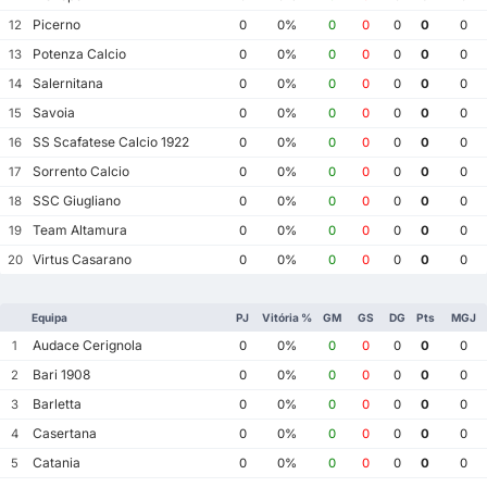
Picerno
12
0
0%
0
0
0
0
0
Potenza Calcio
13
0
0%
0
0
0
0
0
Salernitana
14
0
0%
0
0
0
0
0
Savoia
15
0
0%
0
0
0
0
0
SS Scafatese Calcio 1922
16
0
0%
0
0
0
0
0
Sorrento Calcio
17
0
0%
0
0
0
0
0
SSC Giugliano
18
0
0%
0
0
0
0
0
Team Altamura
19
0
0%
0
0
0
0
0
Virtus Casarano
20
0
0%
0
0
0
0
0
Equipa
PJ
Vitória %
GM
GS
DG
Pts
MGJ
Audace Cerignola
1
0
0%
0
0
0
0
0
Bari 1908
2
0
0%
0
0
0
0
0
Barletta
3
0
0%
0
0
0
0
0
Casertana
4
0
0%
0
0
0
0
0
Catania
5
0
0%
0
0
0
0
0