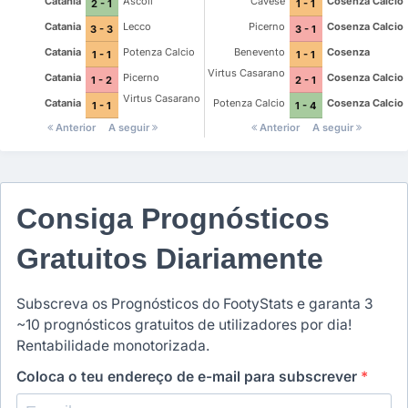
Catania
Ascoli
Cavese
Cosenza Calcio
2 - 1
1 - 1
Catania
Lecco
Picerno
Cosenza Calcio
3 - 3
3 - 1
Catania
Potenza Calcio
Benevento
Cosenza
1 - 1
1 - 1
Virtus Casarano
Catania
Picerno
Cosenza Calcio
1 - 2
2 - 1
Virtus Casarano
Catania
Potenza Calcio
Cosenza Calcio
1 - 1
1 - 4
Anterior
A seguir
Anterior
A seguir
Consiga Prognósticos
Gratuitos Diariamente
Subscreva os Prognósticos do FootyStats e garanta 3
~10 prognósticos gratuitos de utilizadores por dia!
Rentabilidade monotorizada.
Coloca o teu endereço de e-mail para subscrever
*