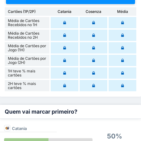
Cartões (1P/2P)
Catania
Cosenza
Média
Média de Cartões
Recebidos no 1H
Média de Cartões
Recebidos no 2H
Média de Cartões por
Jogo (1H)
Média de Cartões por
Jogo (2H)
1H teve % mais
cartões
2H teve % mais
cartões
Quem vai marcar primeiro?
Catania
50%