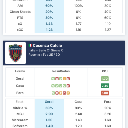
AM
60%
100%
20%
Clean Sheets
20%
0%
40%
FTS
30%
0%
60%
xG
1.43
1.77
1.10
xGC
1.23
1.19
1.27
Cosenza Calcio
Itália - Serie C: Girone C
Recente : 5V / 2E / 3D
Forma
Resultados
PPJ
Geral
1.70
V
D
V
E
D
Casa
2.40
V
V
V
V
D
Fora
1.00
V
D
E
D
E
Estat.
Geral
Casa
Fora
Vitória %
50%
80%
20%
MGJ
2.90
2.60
3.20
Marcaram
1.50
1.40
1.60
Sofreram
1.40
1.20
1.60