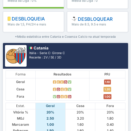
Média da Liga : 0%
Média da Liga : 0
DESBLOQUEIA
DESBLOQUEAR
Mais de 1,5, FH/2H e mais
Mais de 8.5, 9.5 e mais
*Média estatística entre Catania e Cosenza Calcio na atual temporada
Catania
Itália - Serie C: Girone C
Recente : 2V / 5E / 3D
Forma
Resultados
PPJ
Geral
1.10
E
E
E
D
V
Casa
1.20
E
D
E
E
V
Fora
1.00
V
D
E
E
D
Estat.
Geral
Casa
Fora
Vitória %
20%
20%
20%
MGJ
2.50
3.20
1.80
Marcaram
1.00
1.60
0.40
Sofreram
1.50
1.60
1.40