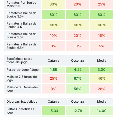
Remates Por Equipa
30%
20%
25%
Mais 15.5
Remates à Baliza da
60%
60%
60%
Equipa 3.5+
Remates à Baliza da
40%
40%
40%
Equipa 4.5+
Remates à Baliza da
10%
20%
15%
Equipa 5.5+
Remates à Baliza da
0%
10%
5%
Equipa 6.5+
Estatísticas sobre
Catania
Cosenza
Média
foras-de-jogo
1.88
4.22
3.00
Foras-de-Jogo / Jogo
Mais de 2.5 foras-de-
25%
67%
46%
jogo
Mais de 3.5 foras-de-
0%
56%
28%
jogo
Diversas Estatísticas
Catania
Cosenza
Média
Faltas Cometidas /
15.33
12.78
14.00
jogo