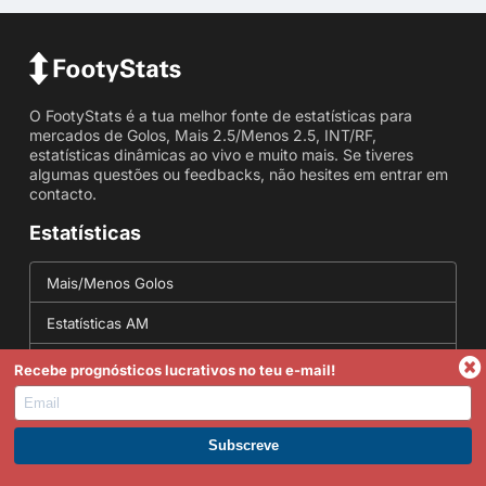
O FootyStats é a tua melhor fonte de estatísticas para
mercados de Golos, Mais 2.5/Menos 2.5, INT/RF,
estatísticas dinâmicas ao vivo e muito mais. Se tiveres
algumas questões ou feedbacks, não hesites em entrar em
contacto.
Estatísticas
Mais/Menos Golos
Estatísticas AM
Estatísticas de Cantos
Recebe prognósticos lucrativos no teu e-mail!
Marcados em ambas as partes
Estatísticas placar exato
Torna-te Premium