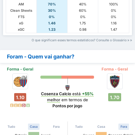
AM
70%
40%
100%
Clean Sheets
30%
60%
0%
FTS
0%
0%
0%
xG
1.46
1.75
1.16
xGC
1.23
0.98
1.47
O que significam esses termos estatísticos? Consulte o Glossário
Foram - Quem vai ganhar?
Forma - Geral
Forma - Geral
Cosenza Calcio
está
+55%
1.10
1.70
melhor
em termos de
Pontos por jogo
E
E
E
D
V
Tudo
Casa
Fora
Tudo
Casa
Fora