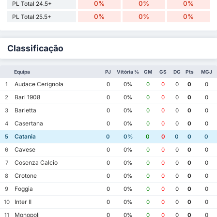
0%
0%
0%
PL Total 24.5+
0%
0%
0%
PL Total 25.5+
Classificação
Equipa
PJ
Vitória %
GM
GS
DG
Pts
MGJ
Audace Cerignola
1
0
0%
0
0
0
0
0
Bari 1908
2
0
0%
0
0
0
0
0
Barletta
3
0
0%
0
0
0
0
0
Casertana
4
0
0%
0
0
0
0
0
Catania
5
0
0%
0
0
0
0
0
Cavese
6
0
0%
0
0
0
0
0
Cosenza Calcio
7
0
0%
0
0
0
0
0
Crotone
8
0
0%
0
0
0
0
0
Foggia
9
0
0%
0
0
0
0
0
Inter II
10
0
0%
0
0
0
0
0
Monopoli
11
0
0%
0
0
0
0
0