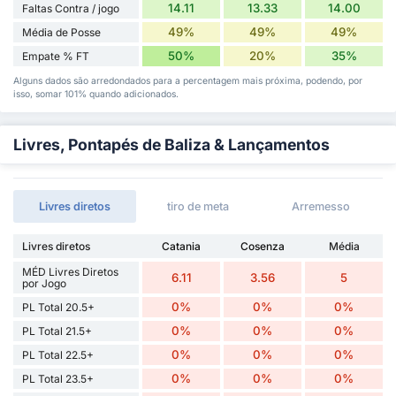
14.11
13.33
14.00
Faltas Contra / jogo
49%
49%
49%
Média de Posse
50%
20%
35%
Empate % FT
Alguns dados são arredondados para a percentagem mais próxima, podendo, por
isso, somar 101% quando adicionados.
Livres, Pontapés de Baliza & Lançamentos
Livres diretos
tiro de meta
Arremesso
Livres diretos
Catania
Cosenza
Média
MÉD Livres Diretos
6.11
3.56
5
por Jogo
0%
0%
0%
PL Total 20.5+
0%
0%
0%
PL Total 21.5+
0%
0%
0%
PL Total 22.5+
0%
0%
0%
PL Total 23.5+