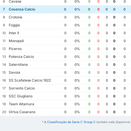
Cavese
6
0
0%
0
0
0
0
0
Cosenza Calcio
7
0
0%
0
0
0
0
0
Crotone
8
0
0%
0
0
0
0
0
Foggia
9
0
0%
0
0
0
0
0
Inter II
10
0
0%
0
0
0
0
0
Monopoli
11
0
0%
0
0
0
0
0
Picerno
12
0
0%
0
0
0
0
0
Potenza Calcio
13
0
0%
0
0
0
0
0
Salernitana
14
0
0%
0
0
0
0
0
Savoia
15
0
0%
0
0
0
0
0
SS Scafatese Calcio 1922
16
0
0%
0
0
0
0
0
Sorrento Calcio
17
0
0%
0
0
0
0
0
SSC Giugliano
18
0
0%
0
0
0
0
0
Team Altamura
19
0
0%
0
0
0
0
0
Virtus Casarano
20
0
0%
0
0
0
0
0
*
A Classificação da Serie C Group C
também está disponível.