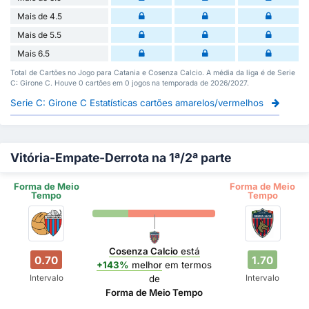
Mais de 4.5
Mais de 5.5
Mais 6.5
Total de Cartões no Jogo para Catania e Cosenza Calcio. A média da liga é de Serie
C: Girone C. Houve 0 cartões em 0 jogos na temporada de 2026/2027.
Serie C: Girone C Estatísticas cartões amarelos/vermelhos
Vitória-Empate-Derrota na 1ª/2ª parte
Forma de Meio
Forma de Meio
Tempo
Tempo
Cosenza Calcio
está
0.70
1.70
+143%
melhor
em termos
Intervalo
Intervalo
de
Forma de Meio Tempo