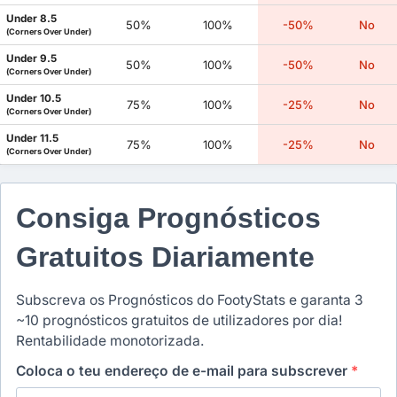
Under 8.5
50%
100%
-50%
No
(Corners Over Under)
Under 9.5
50%
100%
-50%
No
(Corners Over Under)
Under 10.5
75%
100%
-25%
No
(Corners Over Under)
Under 11.5
75%
100%
-25%
No
(Corners Over Under)
Consiga Prognósticos
Gratuitos Diariamente
Subscreva os Prognósticos do FootyStats e garanta 3
~10 prognósticos gratuitos de utilizadores por dia!
Rentabilidade monotorizada.
Coloca o teu endereço de e-mail para subscrever
*