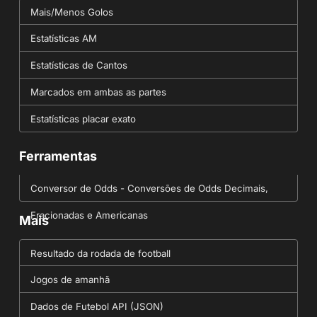
Mais/Menos Golos
Estatísticas AM
Estatísticas de Cantos
Marcados em ambas as partes
Estatísticas placar exato
Ferramentas
Conversor de Odds - Conversões de Odds Decimais,
Fracionadas e Americanas
Mais
Resultado da rodada de football
Jogos de amanhã
Dados de Futebol API (JSON)