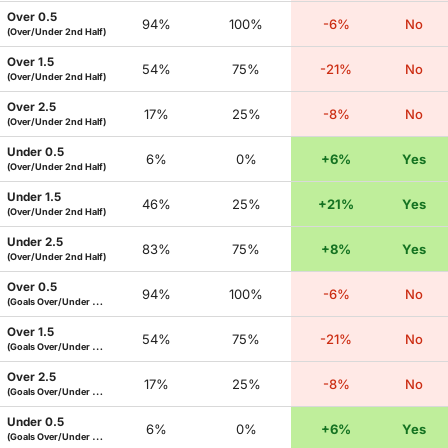
Over 0.5
94%
100%
-6%
No
(Over/Under 2nd Half)
Over 1.5
54%
75%
-21%
No
(Over/Under 2nd Half)
Over 2.5
17%
25%
-8%
No
(Over/Under 2nd Half)
Under 0.5
6%
0%
+6%
Yes
(Over/Under 2nd Half)
Under 1.5
46%
25%
+21%
Yes
(Over/Under 2nd Half)
Under 2.5
83%
75%
+8%
Yes
(Over/Under 2nd Half)
Over 0.5
94%
100%
-6%
No
(Goals Over/Under 2nd Half)
Over 1.5
54%
75%
-21%
No
(Goals Over/Under 2nd Half)
Over 2.5
17%
25%
-8%
No
(Goals Over/Under 2nd Half)
Under 0.5
6%
0%
+6%
Yes
(Goals Over/Under 2nd Half)