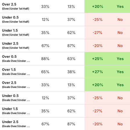
Over 2.5
33%
13%
+20%
Yes
(Over/Under 1st Half)
Under 0.5
12%
37%
-25%
No
(Over/Under 1st Half)
Under 1.5
35%
62%
-27%
No
(Over/Under 1st Half)
Under 2.5
67%
87%
-20%
No
(Over/Under 1st Half)
Over 0.5
88%
63%
+25%
Yes
(Goals Over/Under 1st Half)
Over 1.5
65%
38%
+27%
Yes
(Goals Over/Under 1st Half)
Over 2.5
33%
13%
+20%
Yes
(Goals Over/Under 1st Half)
Under 0.5
12%
37%
-25%
No
(Goals Over/Under 1st Half)
Under 1.5
35%
62%
-27%
No
(Goals Over/Under 1st Half)
Under 2.5
67%
87%
-20%
No
(Goals Over/Under 1st Half)