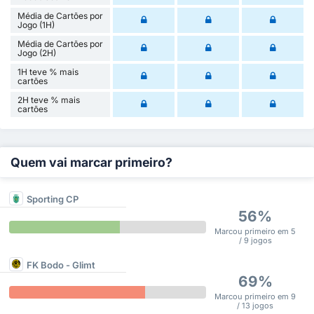
Média de Cartões por
Jogo (1H)
Média de Cartões por
Jogo (2H)
1H teve % mais
cartões
2H teve % mais
cartões
Quem vai marcar primeiro?
Sporting CP
56%
Marcou primeiro em 5
/ 9 jogos
FK Bodo - Glimt
69%
Marcou primeiro em 9
/ 13 jogos