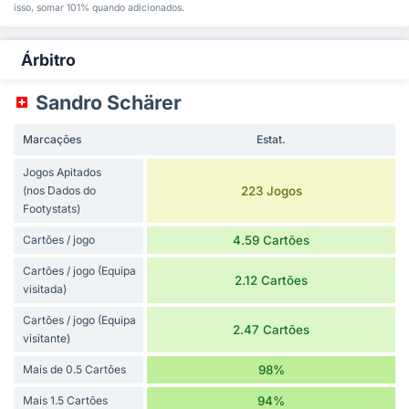
isso, somar 101% quando adicionados.
Árbitro
Sandro Schärer
Marcações
Estat.
Jogos Apitados
(nos Dados do
223 Jogos
Footystats)
Cartões / jogo
4.59 Cartões
Cartões / jogo (Equipa
2.12 Cartões
visitada)
Cartões / jogo (Equipa
2.47 Cartões
visitante)
Mais de 0.5 Cartões
98%
Mais 1.5 Cartões
94%