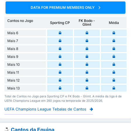
DATA FOR PREMIUM MEMBERS ONLY
Cantos no Jogo
FK Bodo -
Sporting CP
Média
Glimt
Mais 6
Mais 7
Mais 8
Mais 9
Mais 10
Mais 11
Mais 12
Mais 13
Total de Cantos no Jogo para Sporting CP e FK Bodo - Glimt. A média da liga é de
UEFA Champions League em 260 jogos na temporada de 2025/2026.
UEFA Champions League Tebalas de Cantos
Cantos da Equipa