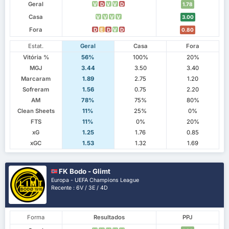
Geral
V
D
V
V
D
1.78
Casa
V
V
V
V
3.00
Fora
D
E
D
V
D
0.80
Estat.
Geral
Casa
Fora
Vitória %
56%
100%
20%
MGJ
3.44
3.50
3.40
Marcaram
1.89
2.75
1.20
Sofreram
1.56
0.75
2.20
AM
78%
75%
80%
Clean Sheets
11%
25%
0%
FTS
11%
0%
20%
xG
1.25
1.76
0.85
xGC
1.53
1.32
1.69
FK Bodo - Glimt
Europa - UEFA Champions League
Recente : 6V / 3E / 4D
Forma
Resultados
PPJ