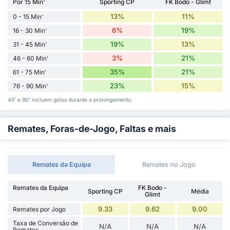
Por 15 Min'
Sporting CP
FK Bodo - Glimt
13%
11%
0 - 15 Min'
6%
19%
16 - 30 Min'
19%
13%
31 - 45 Min'
3%
21%
46 - 60 Min'
35%
21%
61 - 75 Min'
23%
15%
76 - 90 Min'
45' e 90' incluem golos durante o prolongamento.
Remates, Foras-de-Jogo, Faltas e mais
Remates da Equipa
Remates no Jogo
Remates da Equipa
FK Bodo -
Sporting CP
Média
Glimt
9.33
9.62
9.00
Remates por Jogo
Taxa de Conversão de
N/A
N/A
N/A
Remates