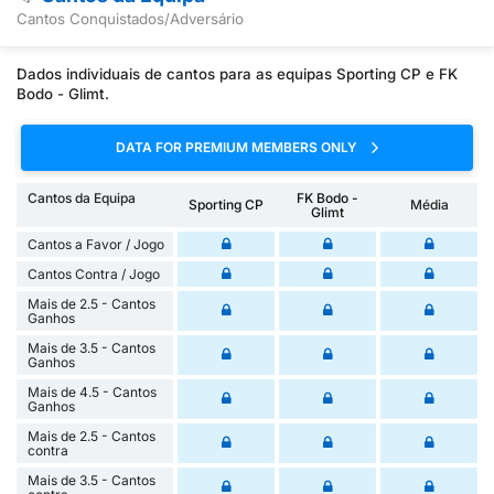
Cantos Conquistados/Adversário
Dados individuais de cantos para as equipas Sporting CP e FK
Bodo - Glimt.
DATA FOR PREMIUM MEMBERS ONLY
Cantos da Equipa
FK Bodo -
Sporting CP
Média
Glimt
Cantos a Favor / Jogo
Cantos Contra / Jogo
Mais de 2.5 - Cantos
Ganhos
Mais de 3.5 - Cantos
Ganhos
Mais de 4.5 - Cantos
Ganhos
Mais de 2.5 - Cantos
contra
Mais de 3.5 - Cantos