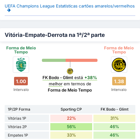
UEFA Champions League Estatísticas cartões amarelos/vermelhos
Vitória-Empate-Derrota na 1ª/2ª parte
Forma de Meio
Forma de Meio
Tempo
Tempo
FK Bodo - Glimt
está
+38%
1.00
1.38
melhor
em termos de
Intervalo
Intervalo
Forma de Meio Tempo
1P/2P Forma
Sporting CP
FK Bodo - Glimt
22%
31%
Vitórias 1P
56%
46%
Vitórias 2P
33%
46%
Empates 1P