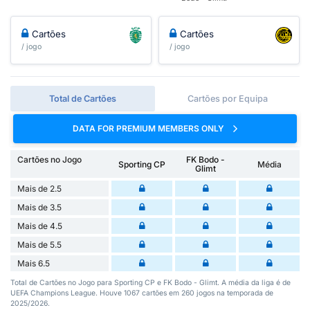
Cartões
Cartões
/ jogo
/ jogo
Total de Cartões
Cartões por Equipa
DATA FOR PREMIUM MEMBERS ONLY
Cartões no Jogo
FK Bodo -
Sporting CP
Média
Glimt
Mais de 2.5
Mais de 3.5
Mais de 4.5
Mais de 5.5
Mais 6.5
Total de Cartões no Jogo para Sporting CP e FK Bodo - Glimt. A média da liga é de
UEFA Champions League. Houve 1067 cartões em 260 jogos na temporada de
2025/2026.