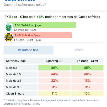
Quem irá sofrer mais golos?
FK Bodo - Glimt
está
+6%
melhor
em termos de
Golos sofridos
1.56 Sofridos / jogo
Sporting CP (Casa)
1.46 Sofridos / jogo
FK Bodo - Glimt (Fora)
Resultado final
1P/2P
Sofridos / jogo
Sporting CP
FK Bodo - Glimt
89%
85%
Mais 0.5
44%
46%
Mais de 1.5
22%
15%
Mais de 2.5
0%
0%
Mais de 3.5
11%
15%
Clean Sheets
* Os dados de golos sofridos incluem jogos disputados em casa e fora de casa por
Sporting CP e FK Bodo - Glimt.