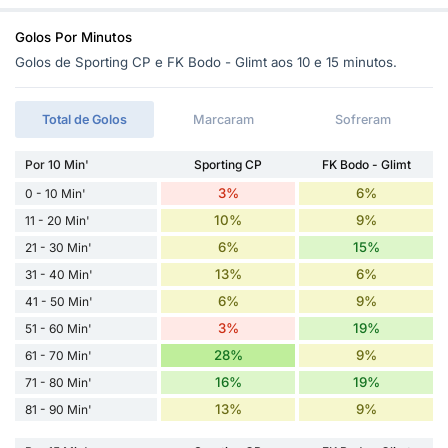
Golos Por Minutos
Golos de Sporting CP e FK Bodo - Glimt aos 10 e 15 minutos.
Total de Golos
Marcaram
Sofreram
Por 10 Min'
Sporting CP
FK Bodo - Glimt
3%
6%
0 - 10 Min'
10%
9%
11 - 20 Min'
6%
15%
21 - 30 Min'
13%
6%
31 - 40 Min'
6%
9%
41 - 50 Min'
3%
19%
51 - 60 Min'
28%
9%
61 - 70 Min'
16%
19%
71 - 80 Min'
13%
9%
81 - 90 Min'