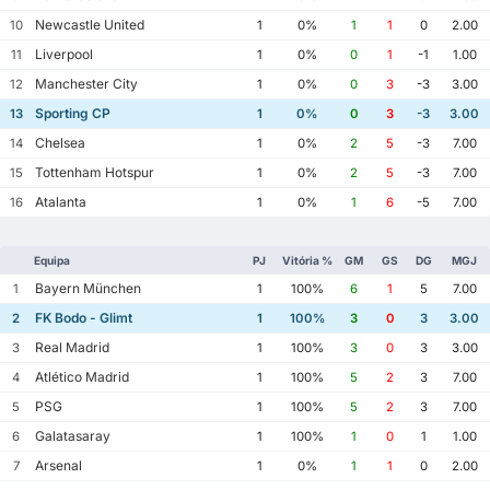
Newcastle United
10
1
0%
1
1
0
2.00
Liverpool
11
1
0%
0
1
-1
1.00
Manchester City
12
1
0%
0
3
-3
3.00
Sporting CP
13
1
0%
0
3
-3
3.00
Chelsea
14
1
0%
2
5
-3
7.00
Tottenham Hotspur
15
1
0%
2
5
-3
7.00
Atalanta
16
1
0%
1
6
-5
7.00
Equipa
PJ
Vitória %
GM
GS
DG
MGJ
Bayern München
1
1
100%
6
1
5
7.00
FK Bodo - Glimt
2
1
100%
3
0
3
3.00
Real Madrid
3
1
100%
3
0
3
3.00
Atlético Madrid
4
1
100%
5
2
3
7.00
PSG
5
1
100%
5
2
3
7.00
Galatasaray
6
1
100%
1
0
1
1.00
Arsenal
7
1
0%
1
1
0
2.00