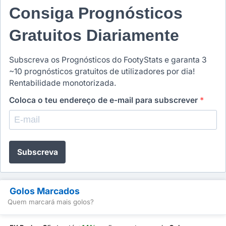
Consiga Prognósticos
Gratuitos Diariamente
Subscreva os Prognósticos do FootyStats e garanta 3
~10 prognósticos gratuitos de utilizadores por dia!
Rentabilidade monotorizada.
Coloca o teu endereço de e-mail para subscrever
*
Subscreva
Golos Marcados
Quem marcará mais golos?