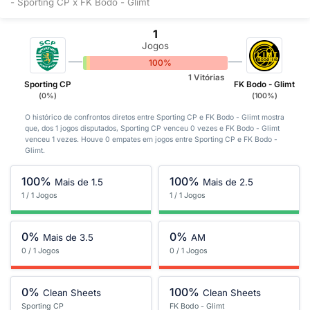
- Sporting CP x FK Bodo - Glimt
1
Jogos
0%
0%
100%
1 Vitórias
Sporting CP
FK Bodo - Glimt
(0%)
(100%)
O histórico de confrontos diretos entre Sporting CP e FK Bodo - Glimt mostra
que, dos 1 jogos disputados, Sporting CP venceu 0 vezes e FK Bodo - Glimt
venceu 1 vezes. Houve 0 empates em jogos entre Sporting CP e FK Bodo -
Glimt.
100%
100%
Mais de 1.5
Mais de 2.5
1 / 1 Jogos
1 / 1 Jogos
0%
0%
Mais de 3.5
AM
0 / 1 Jogos
0 / 1 Jogos
0%
100%
Clean Sheets
Clean Sheets
Sporting CP
FK Bodo - Glimt