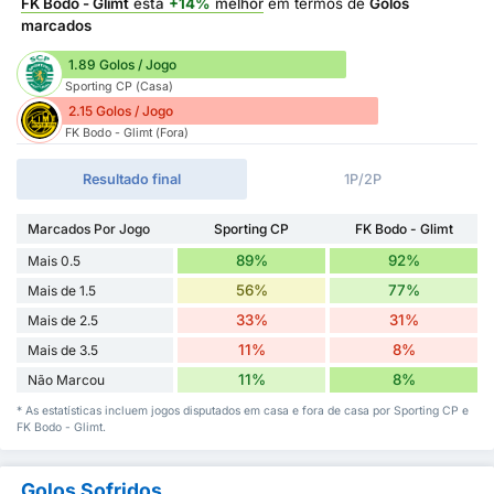
FK Bodo - Glimt
está
+14%
melhor
em termos de
Golos
marcados
1.89 Golos / Jogo
Sporting CP (Casa)
2.15 Golos / Jogo
FK Bodo - Glimt (Fora)
Resultado final
1P/2P
Marcados Por Jogo
Sporting CP
FK Bodo - Glimt
89%
92%
Mais 0.5
56%
77%
Mais de 1.5
33%
31%
Mais de 2.5
11%
8%
Mais de 3.5
11%
8%
Não Marcou
* As estatísticas incluem jogos disputados em casa e fora de casa por Sporting CP e
FK Bodo - Glimt.
Golos Sofridos