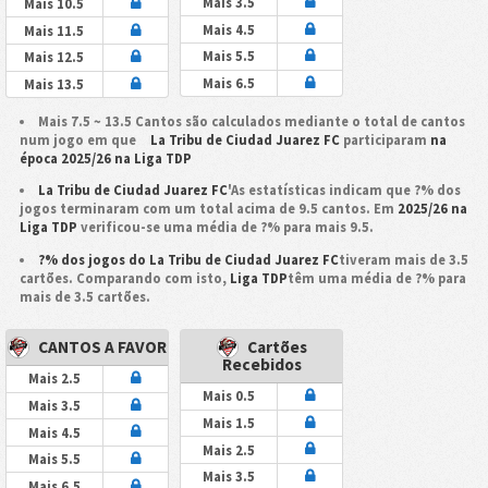
Mais 3.5
Mais 10.5
Mais 4.5
Mais 11.5
Mais 5.5
Mais 12.5
Mais 6.5
Mais 13.5
Mais 7.5 ~ 13.5 Cantos são calculados mediante o total de cantos
num jogo em que
La Tribu de Ciudad Juarez FC
participaram
na
época 2025/26 na Liga TDP
La Tribu de Ciudad Juarez FC
'As estatísticas indicam que ?% dos
jogos terminaram com um total acima de 9.5 cantos. Em
2025/26 na
Liga TDP
verificou-se uma média de ?% para mais 9.5.
?% dos jogos do La Tribu de Ciudad Juarez FC
tiveram mais de 3.5
cartões. Comparando com isto,
Liga TDP
têm uma média de ?% para
mais de 3.5 cartões.
CANTOS A FAVOR
Cartões
Recebidos
Mais 2.5
Mais 0.5
Mais 3.5
Mais 1.5
Mais 4.5
Mais 2.5
Mais 5.5
Mais 3.5
Mais 6.5