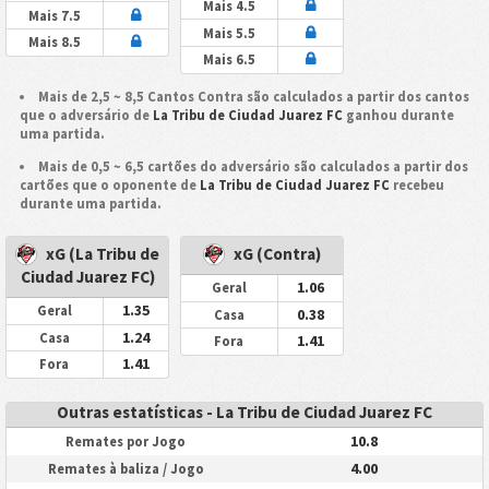
Mais 4.5
Mais 7.5
Mais 5.5
Mais 8.5
Mais 6.5
Mais de 2,5 ~ 8,5 Cantos Contra são calculados a partir dos cantos
que o adversário de
La Tribu de Ciudad Juarez FC
ganhou durante
uma partida.
Mais de 0,5 ~ 6,5 cartões do adversário são calculados a partir dos
cartões que o oponente de
La Tribu de Ciudad Juarez FC
recebeu
durante uma partida.
xG (La Tribu de
xG (Contra)
Ciudad Juarez FC)
1.06
Geral
1.35
Geral
0.38
Casa
1.24
Casa
1.41
Fora
1.41
Fora
Outras estatísticas - La Tribu de Ciudad Juarez FC
10.8
Remates por Jogo
4.00
Remates à baliza / Jogo