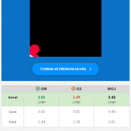
TORNAR-SE PREMIUM AGORA
GM
GS
MGJ
2.53
1.09
3.63
Geral
/ jogo
/ jogo
/ jogo
3.63
0.81
4.44
Casa
1.44
1.38
2.81
Fora