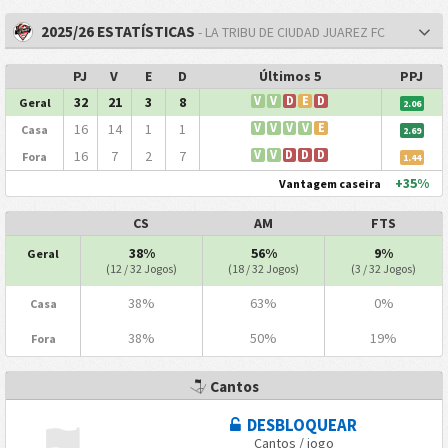
2025/26 ESTATÍSTICAS
- LA TRIBU DE CIUDAD JUAREZ FC
PJ
V
E
D
Últimos 5
PPJ
32
21
3
8
V
V
D
E
D
Geral
2.06
16
14
1
1
V
V
V
V
E
Casa
2.69
16
7
2
7
V
V
D
D
D
Fora
1.44
+35%
Vantagem caseira
CS
AM
FTS
38%
56%
9%
Geral
(12 / 32 Jogos)
(18 / 32 Jogos)
(3 / 32 Jogos)
38%
63%
0%
Casa
38%
50%
19%
Fora
Cantos
DESBLOQUEAR
Cantos / jogo