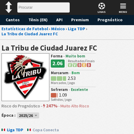
LIGAS
MENU
Cantos
Tênis (EN)
API
Premium
Prognóstico
Estatísticas de Futebol
›
México
›
Liga TDP
›
La Tribu de Ciudad Juarez FC
La Tribu de Ciudad Juarez FC
Forma
-
Muito bom
Resultados Finais
2.06
V
V
D
E
D
Marcaram
-
Bom
2.53
Marcados / jogo
Sofreram
-
Excelente
1.09
Sofridos / jogo
247%
Risco do Prognóstico -
-
Muito Alto Risco
Época :
2025/26
Liga TDP
Copa Conecta