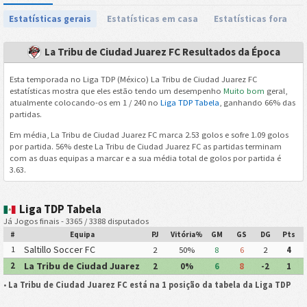
Estatísticas gerais
Estatísticas em casa
Estatísticas fora
La Tribu de Ciudad Juarez FC Resultados da Época
Esta temporada no Liga TDP (México) La Tribu de Ciudad Juarez FC
estatísticas mostra que eles estão tendo um desempenho
Muito bom
geral,
atualmente colocando-os em 1 / 240 no
Liga TDP Tabela
, ganhando 66% das
partidas.
Em média, La Tribu de Ciudad Juarez FC marca 2.53 golos e sofre 1.09 golos
por partida. 56% deste La Tribu de Ciudad Juarez FC as partidas terminam
com as duas equipas a marcar e a sua média total de golos por partida é
3.63.
Liga TDP Tabela
Já Jogos finais - 3365 / 3388 disputados
#
Equipa
PJ
Vitória%
GM
GS
DG
Pts
Saltillo Soccer FC
1
2
50%
8
6
2
4
La Tribu de Ciudad Juarez
2
2
0%
6
8
-2
1
FC
•
La Tribu de Ciudad Juarez FC está na 1 posição da tabela da Liga TDP