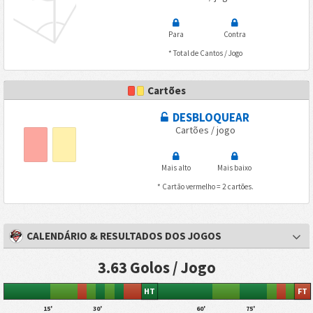
Para
Contra
* Total de Cantos / Jogo
Cartões
DESBLOQUEAR
Cartões / jogo
Mais alto
Mais baixo
* Cartão vermelho = 2 cartões.
CALENDÁRIO & RESULTADOS DOS JOGOS
3.63 Golos / Jogo
HT
FT
15'
30'
60'
75'