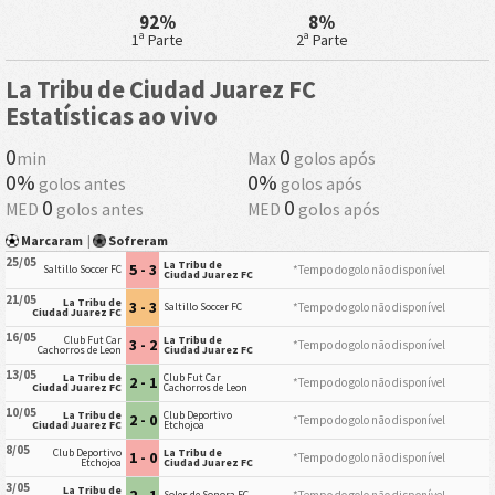
92%
8%
1ª Parte
2ª Parte
La Tribu de Ciudad Juarez FC
Estatísticas ao vivo
0
0
min
Max
golos após
0%
0%
golos antes
golos após
0
0
MED
golos antes
MED
golos após
Marcaram
|
Sofreram
25/05
La Tribu de
5 - 3
*Tempo do golo não disponível
Saltillo Soccer FC
Ciudad Juarez FC
21/05
La Tribu de
3 - 3
*Tempo do golo não disponível
Saltillo Soccer FC
Ciudad Juarez FC
16/05
Club Fut Car
La Tribu de
3 - 2
*Tempo do golo não disponível
Cachorros de Leon
Ciudad Juarez FC
13/05
La Tribu de
Club Fut Car
2 - 1
*Tempo do golo não disponível
Ciudad Juarez FC
Cachorros de Leon
10/05
La Tribu de
Club Deportivo
2 - 0
*Tempo do golo não disponível
Ciudad Juarez FC
Etchojoa
8/05
Club Deportivo
La Tribu de
1 - 0
*Tempo do golo não disponível
Etchojoa
Ciudad Juarez FC
3/05
La Tribu de
2 - 1
*Tempo do golo não disponível
Soles de Sonora FC