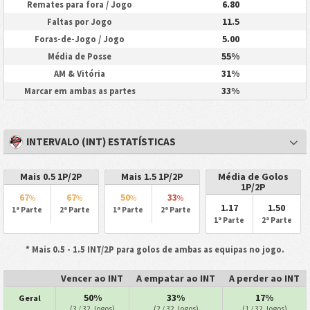
6.80
Remates para fora / Jogo
11.5
Faltas por Jogo
5.00
Foras-de-Jogo / Jogo
55%
Média de Posse
31%
AM & Vitória
33%
Marcar em ambas as partes
INTERVALO (INT) ESTATÍSTICAS
Mais 0.5 1P/2P
Mais 1.5 1P/2P
Média de Golos
1P/2P
67
67
50
33
%
%
%
%
1.17
1.50
1ª Parte
2ª Parte
1ª Parte
2ª Parte
1ª Parte
2ª Parte
* Mais 0.5 - 1.5 INT/2P para golos de ambas as equipas no jogo.
Vencer ao INT
A empatar ao INT
A perder ao INT
50%
33%
17%
Geral
(3 / 32 Jogos)
(2 / 32 Jogos)
(1 / 32 Jogos)