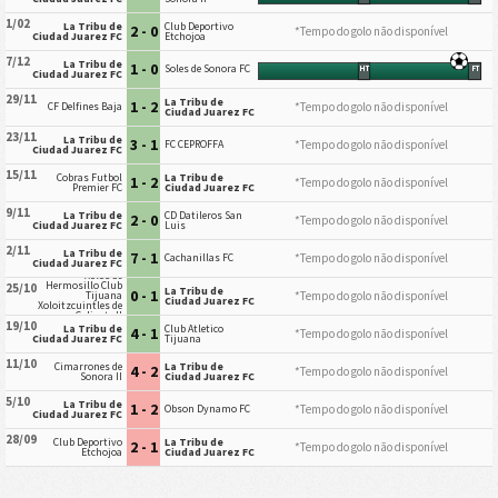
1/02
La Tribu de
Club Deportivo
2 - 0
*Tempo do golo não disponível
Ciudad Juarez FC
Etchojoa
7/12
La Tribu de
1 - 0
Soles de Sonora FC
HT
FT
Ciudad Juarez FC
29/11
La Tribu de
1 - 2
*Tempo do golo não disponível
CF Delfines Baja
Ciudad Juarez FC
23/11
La Tribu de
3 - 1
*Tempo do golo não disponível
FC CEPROFFA
Ciudad Juarez FC
15/11
Cobras Futbol
La Tribu de
1 - 2
*Tempo do golo não disponível
Premier FC
Ciudad Juarez FC
9/11
La Tribu de
CD Datileros San
2 - 0
*Tempo do golo não disponível
Ciudad Juarez FC
Luis
2/11
La Tribu de
7 - 1
*Tempo do golo não disponível
Cachanillas FC
Ciudad Juarez FC
Xolos de
Hermosillo Club
25/10
La Tribu de
0 - 1
*Tempo do golo não disponível
Tijuana
Ciudad Juarez FC
Xoloitzcuintles de
Caliente II
19/10
La Tribu de
Club Atletico
4 - 1
*Tempo do golo não disponível
Ciudad Juarez FC
Tijuana
11/10
Cimarrones de
La Tribu de
4 - 2
*Tempo do golo não disponível
Sonora II
Ciudad Juarez FC
5/10
La Tribu de
1 - 2
*Tempo do golo não disponível
Obson Dynamo FC
Ciudad Juarez FC
28/09
Club Deportivo
La Tribu de
2 - 1
*Tempo do golo não disponível
Etchojoa
Ciudad Juarez FC