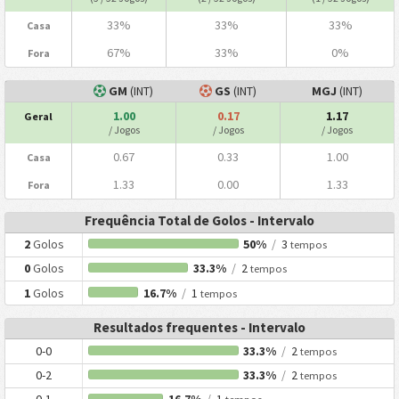
33%
33%
33%
Casa
67%
33%
0%
Fora
GM
(INT)
GS
(INT)
MGJ
(INT)
1.00
0.17
1.17
Geral
/ Jogos
/ Jogos
/ Jogos
0.67
0.33
1.00
Casa
1.33
0.00
1.33
Fora
Frequência Total de Golos - Intervalo
2
Golos
50%
/
3
tempos
0
Golos
33.3%
/
2
tempos
1
Golos
16.7%
/
1
tempos
Resultados frequentes - Intervalo
0-0
33.3%
/
2
tempos
0-2
33.3%
/
2
tempos