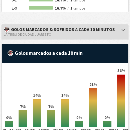
0-1
16.7%
/
1
tempos
2-0
16.7%
/
1
tempos
GOLOS MARCADOS & SOFRIDOS A CADA 10 MINUTOS
-
LA TRIBU DE CIUDAD JUAREZ FC
Golos marcados a cada 10 min
36%
21%
14%
14%
7%
7%
0%
0%
0%