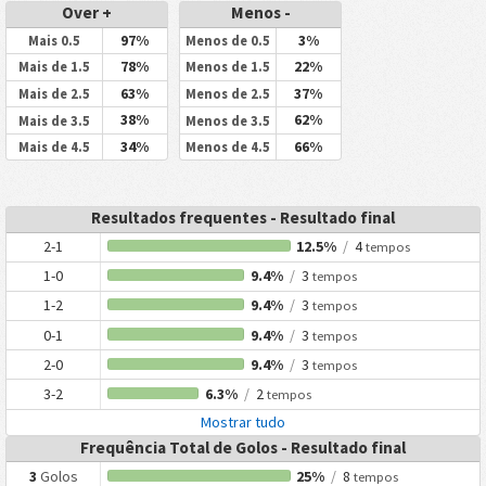
Over +
Menos -
97%
3%
Mais 0.5
Menos de 0.5
78%
22%
Mais de 1.5
Menos de 1.5
63%
37%
Mais de 2.5
Menos de 2.5
38%
62%
Mais de 3.5
Menos de 3.5
34%
66%
Mais de 4.5
Menos de 4.5
Resultados frequentes - Resultado final
2-1
12.5%
/
4
tempos
1-0
9.4%
/
3
tempos
1-2
9.4%
/
3
tempos
0-1
9.4%
/
3
tempos
2-0
9.4%
/
3
tempos
3-2
6.3%
/
2
tempos
Mostrar tudo
Frequência Total de Golos - Resultado final
3
Golos
25%
/
8
tempos