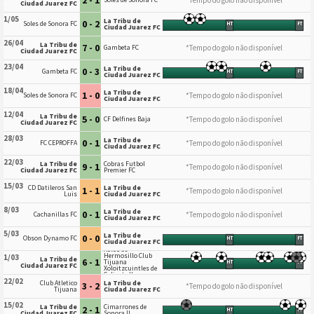
Ciudad Juarez FC
1/05
La Tribu de
0 - 2
Soles de Sonora FC
HT
FT
Ciudad Juarez FC
26/04
La Tribu de
7 - 0
*Tempo do golo não disponível
Gambeta FC
Ciudad Juarez FC
23/04
La Tribu de
0 - 3
Gambeta FC
HT
FT
Ciudad Juarez FC
18/04
La Tribu de
1 - 0
*Tempo do golo não disponível
Soles de Sonora FC
Ciudad Juarez FC
12/04
La Tribu de
5 - 0
*Tempo do golo não disponível
CF Delfines Baja
Ciudad Juarez FC
28/03
La Tribu de
0 - 1
*Tempo do golo não disponível
FC CEPROFFA
Ciudad Juarez FC
22/03
La Tribu de
Cobras Futbol
9 - 1
*Tempo do golo não disponível
Ciudad Juarez FC
Premier FC
15/03
CD Datileros San
La Tribu de
1 - 1
*Tempo do golo não disponível
Luis
Ciudad Juarez FC
8/03
La Tribu de
0 - 1
*Tempo do golo não disponível
Cachanillas FC
Ciudad Juarez FC
5/03
La Tribu de
0 - 0
Obson Dynamo FC
HT
FT
Ciudad Juarez FC
Xolos de
Hermosillo Club
1/03
La Tribu de
6 - 1
Tijuana
HT
FT
Ciudad Juarez FC
Xoloitzcuintles de
Caliente II
22/02
Club Atletico
La Tribu de
3 - 2
*Tempo do golo não disponível
Tijuana
Ciudad Juarez FC
15/02
La Tribu de
Cimarrones de
2 - 1
HT
FT
Ciudad Juarez FC
Sonora II