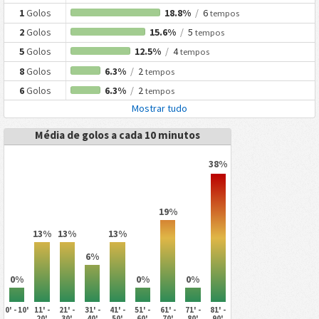
1
Golos
18.8%
/
6
tempos
2
Golos
15.6%
/
5
tempos
5
Golos
12.5%
/
4
tempos
8
Golos
6.3%
/
2
tempos
6
Golos
6.3%
/
2
tempos
Mostrar tudo
Média de golos a cada 10 minutos
38%
19%
13%
13%
13%
6%
0%
0%
0%
0' - 10'
11' -
21' -
31' -
41' -
51' -
61' -
71' -
81' -
20'
30'
40'
50'
60'
70'
80'
90'