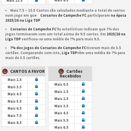
Mais 6.5
Mais 13.5
Mais 7.5 ~ 13.5 Cantos são calculados mediante o total de cantos
num jogo em que
Corsarios de Campeche FC
participaram
na época
2025/26 na Liga TDP
Corsarios de Campeche FC
'As estatísticas indicam que ?% dos
jogos terminaram com um total acima de 9.5 cantos. Em
2025/26 na
Liga TDP
verificou-se uma média de ?% para mais 9.5.
?% dos jogos do Corsarios de Campeche FC
tiveram mais de 3.5
cartões. Comparando com isto,
Liga TDP
têm uma média de ?% para
mais de 3.5 cartões.
CANTOS A FAVOR
Cartões
Recebidos
Mais 2.5
Mais 0.5
Mais 3.5
Mais 1.5
Mais 4.5
Mais 2.5
Mais 5.5
Mais 3.5
Mais 6.5
Mais 4.5
Mais 7.5
Mais 5.5
Mais 8.5
Mais 6.5