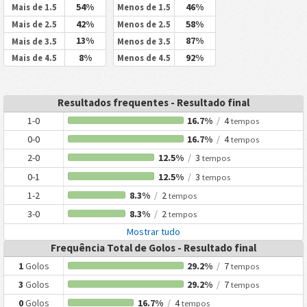
54%
46%
Mais de 1.5
Menos de 1.5
42%
58%
Mais de 2.5
Menos de 2.5
13%
87%
Mais de 3.5
Menos de 3.5
8%
92%
Mais de 4.5
Menos de 4.5
Resultados frequentes - Resultado final
1-0
16.7%
/
4
tempos
0-0
16.7%
/
4
tempos
2-0
12.5%
/
3
tempos
0-1
12.5%
/
3
tempos
1-2
8.3%
/
2
tempos
3-0
8.3%
/
2
tempos
Mostrar tudo
Frequência Total de Golos - Resultado final
1
Golos
29.2%
/
7
tempos
3
Golos
29.2%
/
7
tempos
0
Golos
16.7%
/
4
tempos