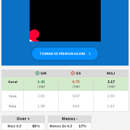
TORNAR-SE PREMIUM AGORA
GM
GS
MGJ
1.42
0.75
2.17
Geral
/ jogo
/ jogo
/ jogo
1.83
0.67
2.50
Casa
1.00
0.83
1.83
Fora
Over +
Menos -
83%
17%
Mais 0.5
Menos de 0.5