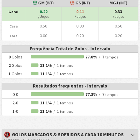
GM
(INT)
GS
(INT)
MGJ
(INT)
0.22
0.11
0.33
Geral
/ Jogos
/ Jogos
/ Jogos
0.50
0.00
0.50
Casa
0.00
0.20
0.20
Fora
Frequência Total de Golos - Intervalo
0
Golos
77.8%
/
7
tempos
2
Golos
11.1%
/
1
tempos
1
Golos
11.1%
/
1
tempos
Resultados frequentes - Intervalo
0-0
77.8%
/
7
tempos
2-0
11.1%
/
1
tempos
1-0
11.1%
/
1
tempos
GOLOS MARCADOS & SOFRIDOS A CADA 10 MINUTOS
-
CORSARIOS DE CAMPECHE FC