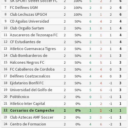
SK SPORT Street Soccer FC
6
2
100%
5
2
3
6
FC Delfines UGM
7
2
100%
2
0
2
6
Club Lechuzas UPGCH
8
2
100%
3
1
2
6
CD Aguilas Universidad
9
2
50%
6
4
2
4
Autonoma de Guerrero
Club Orgullo Surtam
10
2
50%
1
0
1
4
Azucareros de Tezonapa FC
11
2
50%
2
1
1
4
CF Estudiantes de
12
2
50%
2
1
1
4
Atlacomulco
Atletico Cuernavaca Tigres
13
2
50%
3
2
1
4
Yautepec
Club Bombarderos de
14
2
50%
4
3
1
3
Tecamac
Halcones Negros FC
15
2
50%
6
5
1
3
FC Caballeros de Cordoba
16
2
50%
4
4
0
3
Delfines Coatzacoalcos
17
2
50%
4
4
0
3
Ejidatarios Bonfil FC
18
2
50%
3
4
-1
3
Universidad del Golfo de
19
2
50%
5
6
-1
3
Mexico FC
Politécnico
20
2
0%
0
1
-1
1
Atletico Inter Capital
21
2
0%
1
2
-1
1
Corsarios de Campeche
22
2
0%
1
2
-1
1
FC
Club Aztecas AMF Soccer
23
2
0%
2
3
-1
1
Aragon
Centro de Formacion
24
2
0%
4
6
-2
1