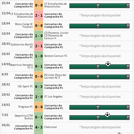
25/04
Corsarios de
CF Estudiantes de
0 - 0
HT
FT
Campeche FC
Atlacomulco
22/04
CF Estudiantes de
Corsarios de
2 - 1
*Tempo do golo não disponível
Atlacomulco
Campeche FC
18/04
Mons Calpe SC
Corsarios de
0 - 0
HT
FT
Yucatan
Campeche FC
CD Pioneros Junior
10/04
Corsarios de
1 - 0
*Tempo do golo não disponível
CD Pioneros de
Campeche FC
Cancun II
28/03
Ejidatarios Bonfil
Corsarios de
2 - 1
*Tempo do golo não disponível
FC
Campeche FC
20/03
Corsarios de
1 - 0
*Tempo do golo não disponível
Boston Cancun FC
Campeche FC
14/03
Deportiva Venados
Corsarios de
0 - 1
HT
FT
FC II
Campeche FC
6/03
Corsarios de
PD Inter Playa del
0 - 0
HT
FT
Campeche FC
Carmen AC II
28/02
Corsarios de
0 - 3
*Tempo do golo não disponível
ISG Sport FC
Campeche FC
20/02
Corsarios de
2 - 0
*Tempo do golo não disponível
FC Los Angeles
Campeche FC
14/02
Corsarios de
0 - 0
Progreso FC
HT
FT
Campeche FC
7/02
Deportivo CTM
Corsarios de
0 - 1
HT
FT
Buhos
Campeche FC
30/01
Corsarios de
4 - 3
*Tempo do golo não disponível
Chetumal
Campeche FC