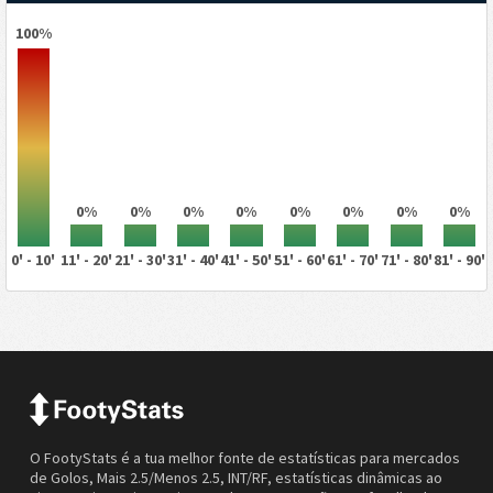
100%
0%
0%
0%
0%
0%
0%
0%
0%
0' - 10'
11' - 20'
21' - 30'
31' - 40'
41' - 50'
51' - 60'
61' - 70'
71' - 80'
81' - 90'
O FootyStats é a tua melhor fonte de estatísticas para mercados
de Golos, Mais 2.5/Menos 2.5, INT/RF, estatísticas dinâmicas ao