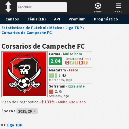
LIGAS
MENU
Cantos
Tênis (EN)
API
Premium
Prognóstico
Estatísticas de Futebol
›
México
›
Liga TDP
›
Corsarios de Campeche FC
Corsarios de Campeche FC
Forma
-
Muito bom
Resultados Finais
2.04
D
V
E
D
E
Marcaram
-
Fraco
1.42
Marcados / jogo
Sofreram
-
Excelente
0.75
Sofridos / jogo
133%
Risco do Prognóstico -
-
Muito Alto Risco
Época :
2025/26
Liga TDP