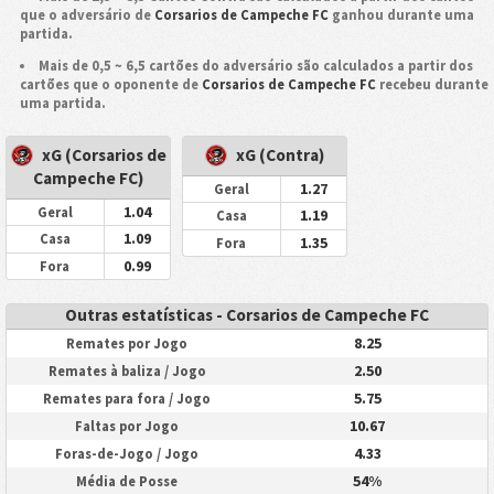
que o adversário de
Corsarios de Campeche FC
ganhou durante uma
partida.
Mais de 0,5 ~ 6,5 cartões do adversário são calculados a partir dos
cartões que o oponente de
Corsarios de Campeche FC
recebeu durante
uma partida.
xG (Corsarios de
xG (Contra)
Campeche FC)
1.27
Geral
1.04
Geral
1.19
Casa
1.09
Casa
1.35
Fora
0.99
Fora
Outras estatísticas - Corsarios de Campeche FC
8.25
Remates por Jogo
2.50
Remates à baliza / Jogo
5.75
Remates para fora / Jogo
10.67
Faltas por Jogo
4.33
Foras-de-Jogo / Jogo
54%
Média de Posse