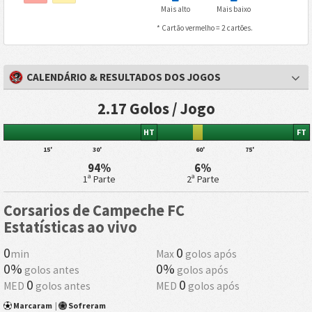
Mais alto
Mais baixo
* Cartão vermelho = 2 cartões.
CALENDÁRIO & RESULTADOS DOS JOGOS
2.17 Golos / Jogo
HT
FT
15'
30'
60'
75'
94%
6%
1ª Parte
2ª Parte
Corsarios de Campeche FC
Estatísticas ao vivo
0
0
min
Max
golos após
0%
0%
golos antes
golos após
0
0
MED
golos antes
MED
golos após
Marcaram
|
Sofreram