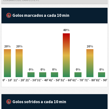
Golos marcados a cada 10 min
40%
20%
20%
20%
0%
0%
0%
0%
0%
0' - 10'
11' - 20'
21' - 30'
31' - 40'
41' - 50'
51' - 60'
61' - 70'
71' - 80'
81' - 90'
Golos sofridos a cada 10 min