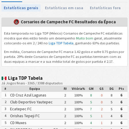
Estatísticas gerais
Estatísticas em casa
Estatísticas fora
Corsarios de Campeche FC Resultados da Época
Esta temporada no Liga TDP (México) Corsarios de Campeche FC estatísticas
mostra que eles estão tendo um desempenho
Muito bom
geral, atualmente
colocando-os em 2 / 240 no
Liga TDP Tabela
, ganhando 63% das partidas.
Em média, Corsarios de Campeche FC marca 1.42 golos e sofre 0.75 golos por
partida. 29% deste Corsarios de Campeche FC as partidas terminam com as
duas equipas a marcar e a sua média total de golos por partida é 2.17.
Liga TDP Tabela
Já Jogos finais - 3365 / 3388 disputados
#
Equipa
PJ
Vitória%
GM
GS
DG
Pts
CD Cruz Azul Lagunas
1
2
100%
8
0
8
6
Club Deportivo Yautepec
2
2
100%
5
0
5
6
Ecatepec FC
3
2
100%
7
2
5
6
Orishas Tepeji FC
4
2
100%
5
1
4
6
CD Muxes
5
2
100%
4
1
3
6