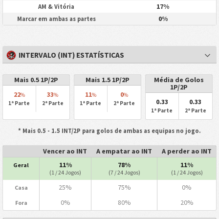
17%
AM & Vitória
0%
Marcar em ambas as partes
INTERVALO (INT) ESTATÍSTICAS
Mais 0.5 1P/2P
Mais 1.5 1P/2P
Média de Golos
1P/2P
22
33
11
0
%
%
%
%
0.33
0.33
1ª Parte
2ª Parte
1ª Parte
2ª Parte
1ª Parte
2ª Parte
* Mais 0.5 - 1.5 INT/2P para golos de ambas as equipas no jogo.
Vencer ao INT
A empatar ao INT
A perder ao INT
11%
78%
11%
Geral
(1 / 24 Jogos)
(7 / 24 Jogos)
(1 / 24 Jogos)
25%
75%
0%
Casa
0%
80%
20%
Fora