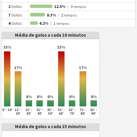
2
Golos
12.5%
/
3
tempos
7
Golos
8.3%
/
2
tempos
4
Golos
4.2%
/
1
tempos
Média de golos a cada 10 minutos
33%
33%
17%
17%
0%
0%
0%
0%
0%
0' - 10'
11' -
21' -
31' -
41' -
51' -
61' -
71' -
81' -
20'
30'
40'
50'
60'
70'
80'
90'
Média de golos a cada 15 minutos