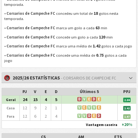
temporada.
18
•
Corsarios de Campeche FC
concedeu um total de
golos nesta
temporada.
63
•
Corsarios de Campeche FC
marca um golo a cada
min
120
•
Corsarios de Campeche FC
concede um golo a cada
min
1.42
•
Corsarios de Campeche FC
marca uma média de
golos a cada jogo
0.75
•
Corsarios de Campeche FC
concede uma média de
golos a cada
jogo
2025/26 ESTATÍSTICAS
- CORSARIOS DE CAMPECHE FC
PJ
V
E
D
Últimos 5
PPJ
24
15
4
5
D
V
E
D
E
Geral
2.04
12
9
2
1
V
E
V
V
E
Casa
2.42
12
6
2
4
V
V
D
E
D
Fora
1.67
+20%
Vantagem caseira
CS
AM
FTS