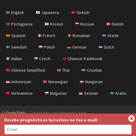
English
Japanese
Turkish
Portuguese
Korean
Russian
Danish
Spanish
French
Romanian
Greek
Swedish
Polish
German
Dutch
Italian
Czech
Chinese Traditional
Chinese Simplified
Thai
Croatian
Indonesian
Norwegian
Hungarian
Vietnamese
Bulgarian
Serbian
Arabic
©
FootyStats
- Construído com amor pelo jogo
Recebe prognósticos lucrativos no teu e-mail!
Contacta-nos
Sobre
Ajuda
Política de Privacidade
Terms & Conditions (English)
News (English)