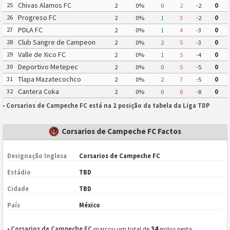
Chiapas Futbol
Chivas Alamos FC
25
2
0%
0
2
-2
0
Progreso FC
26
2
0%
1
3
-2
0
PDLA FC
27
2
0%
1
4
-3
0
Club Sangre de Campeon
28
2
0%
2
5
-3
0
Valle de Xico FC
29
2
0%
1
5
-4
0
Deportivo Metepec
30
2
0%
0
5
-5
0
Eurosoccer FC
Tlapa Mazatecochco
31
2
0%
2
7
-5
0
Cantera Coka
32
2
0%
0
8
-8
0
•
Corsarios de Campeche FC está na 2 posição da tabela da Liga TDP
Corsarios de Campeche FC Factos
Designação Inglesa
Corsarios de Campeche FC
Estádio
TBD
Cidade
TBD
País
México
34
•
Corsarios de Campeche FC
marcou um total de
golos nesta