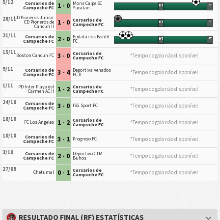
5/12
Corsarios de
Mons Calpe SC
1 - 0
HT
FT
Campeche FC
Yucatan
CD Pioneros Junior
28/11
Corsarios de
1 - 0
CD Pioneros de
HT
FT
Campeche FC
Cancun II
21/11
Corsarios de
Ejidatarios Bonfil
2 - 0
HT
FT
Campeche FC
FC
15/11
Corsarios de
3 - 0
*Tempo do golo não disponível
Boston Cancun FC
Campeche FC
9/11
Corsarios de
Deportiva Venados
3 - 4
*Tempo do golo não disponível
Campeche FC
FC II
1/11
PD Inter Playa del
Corsarios de
1 - 2
*Tempo do golo não disponível
Carmen AC II
Campeche FC
24/10
Corsarios de
3 - 0
*Tempo do golo não disponível
ISG Sport FC
Campeche FC
18/10
Corsarios de
1 - 2
*Tempo do golo não disponível
FC Los Angeles
Campeche FC
10/10
Corsarios de
3 - 1
*Tempo do golo não disponível
Progreso FC
Campeche FC
3/10
Corsarios de
Deportivo CTM
2 - 0
*Tempo do golo não disponível
Campeche FC
Buhos
27/09
Corsarios de
0 - 1
*Tempo do golo não disponível
Chetumal
Campeche FC
RESULTADO FINAL (RF) ESTATÍSTICAS