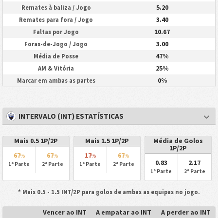
5.20
Remates à baliza / Jogo
3.40
Remates para fora / Jogo
10.67
Faltas por Jogo
3.00
Foras-de-Jogo / Jogo
47%
Média de Posse
25%
AM & Vitória
0%
Marcar em ambas as partes
INTERVALO (INT) ESTATÍSTICAS
Mais 0.5 1P/2P
Mais 1.5 1P/2P
Média de Golos
1P/2P
67
67
17
67
%
%
%
%
0.83
2.17
1ª Parte
2ª Parte
1ª Parte
2ª Parte
1ª Parte
2ª Parte
* Mais 0.5 - 1.5 INT/2P para golos de ambas as equipas no jogo.
Vencer ao INT
A empatar ao INT
A perder ao INT