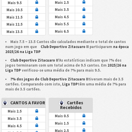
Mais 2.5
Mais 9.5
Mais 3.5
Mais 10.5
Mais 4.5
Mais 11.5
Mais 5.5
Mais 12.5
Mais 6.5
Mais 13.5
Mais 7.5 ~ 13.5 Cantos são calculados mediante o total de cantos
num jogo em que
Club Deportivo Zitacuaro II
participaram
na época
2025/26 na Liga TDP
Club Deportivo Zitacuaro II
'As estatísticas indicam que ?% dos
jogos terminaram com um total acima de 9.5 cantos. Em
2025/26 na
Liga TDP
verificou-se uma média de ?% para mais 9.5.
?% dos jogos do Club Deportivo Zitacuaro II
tiveram mais de 3.5
cartões. Comparando com isto,
Liga TDP
têm uma média de ?% para
mais de 3.5 cartões.
CANTOS A FAVOR
Cartões
Recebidos
Mais 2.5
Mais 0.5
Mais 3.5
Mais 1.5
Mais 4.5
Mais 2.5