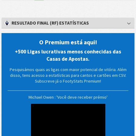
RESULTADO FINAL (RF) ESTATÍSTICAS
O Premium está aqui!
+500 Ligas lucrativas menos conhecidas das
Casas de Apostas.
Pesquisámos quais as ligas com maior potencial de vitória. Além
disso, tens acesso a estatísticas para cantos e cartões em CSV.
Subscreve já o FootyStats Premium!
Michael Owen : 'Você deve receber prémio'