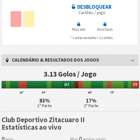
DESBLOQUEAR
Cartões / jogo
Mais alto
Mais baixo
* Cartão vermelho = 2 cartões.
CALENDÁRIO & RESULTADOS DOS JOGOS
3.13 Golos / Jogo
HT
FT
15'
30'
60'
75'
83%
17%
1ª Parte
2ª Parte
Club Deportivo Zitacuaro II
Estatísticas ao vivo
0
0
min
Max
golos após