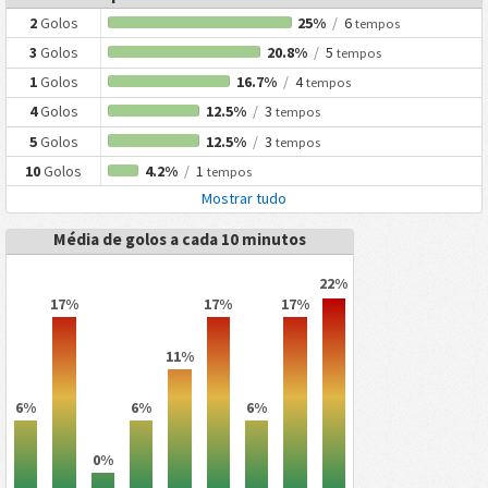
2
Golos
25%
/
6
tempos
3
Golos
20.8%
/
5
tempos
1
Golos
16.7%
/
4
tempos
4
Golos
12.5%
/
3
tempos
5
Golos
12.5%
/
3
tempos
10
Golos
4.2%
/
1
tempos
Mostrar tudo
Média de golos a cada 10 minutos
22%
17%
17%
17%
11%
6%
6%
6%
0%