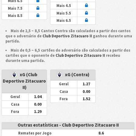
Mais 6.5
Mais 4.5
Mais 7.5
Mais 5.5
Mais 8.5
Mais 6.5
Mais de 2,5 ~ 8,5 Cantos Contra são calculados a partir dos cantos
que o adversário de
Club Deportivo Zitacuaro II
ganhou durante uma
partida.
Mais de 0,5 ~ 6,5 cartões do adversário são calculados a partir dos
cartões que o oponente de
Club Deportivo Zitacuaro II
recebeu
durante uma partida.
xG (Club
xG (Contra)
Deportivo Zitacuaro
1.27
Geral
II)
0.00
Casa
1.04
Geral
1.52
Fora
0.00
Casa
1.29
Fora
Outras estatísticas - Club Deportivo Zitacuaro II
8.6
Remates por Jogo