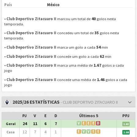
País
México
40
•
Club Deportivo Zitacuaro II
marcou um total de
golos nesta
temporada.
35
•
Club Deportivo Zitacuaro II
concedeu um total de
golos nesta
temporada.
54
•
Club Deportivo Zitacuaro II
marca um golo a cada
min
62
•
Club Deportivo Zitacuaro II
concede um golo a cada
min
1.67
•
Club Deportivo Zitacuaro II
marca uma média de
golos a cada
jogo
1.46
•
Club Deportivo Zitacuaro II
concede uma média de
golos a cada
jogo
2025/26 ESTATÍSTICAS
- CLUB DEPORTIVO ZITACUARO II
PJ
V
E
D
Últimos 5
PPJ
24
11
6
7
V
E
E
E
D
Geral
1.63
12
7
4
1
E
V
V
E
E
Casa
2.08