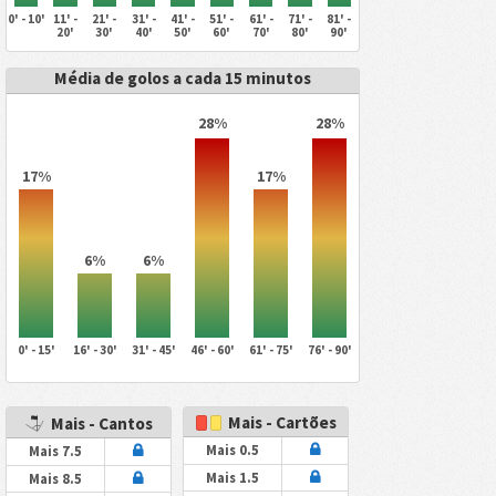
0' - 10'
11' -
21' -
31' -
41' -
51' -
61' -
71' -
81' -
20'
30'
40'
50'
60'
70'
80'
90'
Média de golos a cada 15 minutos
28%
28%
17%
17%
6%
6%
0' - 15'
16' - 30'
31' - 45'
46' - 60'
61' - 75'
76' - 90'
Mais - Cartões
Mais - Cantos
Mais 0.5
Mais 7.5
Mais 1.5
Mais 8.5