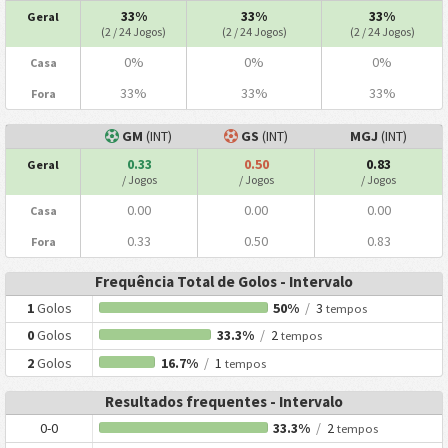
33%
33%
33%
Geral
(2 / 24 Jogos)
(2 / 24 Jogos)
(2 / 24 Jogos)
0%
0%
0%
Casa
33%
33%
33%
Fora
GM
(INT)
GS
(INT)
MGJ
(INT)
0.33
0.50
0.83
Geral
/ Jogos
/ Jogos
/ Jogos
0.00
0.00
0.00
Casa
0.33
0.50
0.83
Fora
Frequência Total de Golos - Intervalo
1
Golos
50%
/
3
tempos
0
Golos
33.3%
/
2
tempos
2
Golos
16.7%
/
1
tempos
Resultados frequentes - Intervalo
0-0
33.3%
/
2
tempos