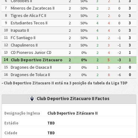
Cordobes II
6
2
50%
3
2
1
3
Mineros de Zacatecas II
7
2
50%
2
2
0
3
Tigres de Alica FC II
8
2
50%
2
2
0
3
Estudiantes Tecos II
9
2
50%
4
4
0
3
Irapuato II
10
2
50%
4
4
0
3
FC Santiago II
11
2
50%
1
2
-1
3
Chapulineros II
12
2
50%
2
3
-1
3
CD Pioneros Junior CD
13
2
0%
2
4
-2
1
Pioneros de Cancun II
Club Deportivo Zitacuaro
14
2
0%
2
5
-3
1
II
Dragones de Oaxaca II
15
2
0%
1
3
-2
0
Dragones de Toluca II
16
2
0%
2
8
-6
0
•
Club Deportivo Zitacuaro II está na 3 posição da tabela da Liga TDP
Club Deportivo Zitacuaro II Factos
Designação Inglesa
Club Deportivo Zitácuaro II
Estádio
TBD
Cidade
TBD