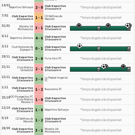
14/02
Club Deportivo
2 - 0
*Tempo do golo não disponível
Deportivo Sahuayo
Zitacuaro II
7/02
Club Deportivo
CD Delfines de
1 - 1
*Tempo do golo não disponível
Zitacuaro II
Abasolo
31/01
Morelia Ud
Club Deportivo
3 - 1
HT
FT
Michoacana
Zitacuaro II
6/12
Club Deportivo
4 - 6
*Tempo do golo não disponível
Deportivo Zamora
Zitacuaro II
2/12
Club Halcones de
Club Deportivo
0 - 1
HT
FT
Zapopan II
Zitacuaro II
29/11
Club Deportivo
3 - 0
*Tempo do golo não disponível
Furia Azul FC
Zitacuaro II
21/11
Club Atletico
Club Deportivo
2 - 1
HT
FT
Valladolid
Zitacuaro II
15/11
Club Deportivo
La Piedad Imperial
2 - 0
*Tempo do golo não disponível
Zitacuaro II
FC
1/11
Club Deportivo
1 - 2
*Tempo do golo não disponível
Bucaneros FC
Zitacuaro II
H2O Purepechas FC
25/10
Club Deportivo
1 - 0
*Tempo do golo não disponível
Club Atletico
Zitacuaro II
Morelia II
12/10
Club Deportivo
1 - 0
*Tempo do golo não disponível
Deportivo Sahuayo
Zitacuaro II
5/10
CD Delfines de
Club Deportivo
1 - 2
*Tempo do golo não disponível
Abasolo
Zitacuaro II
28/09
Club Deportivo
Morelia Ud
3 - 1
*Tempo do golo não disponível
Zitacuaro II
Michoacana