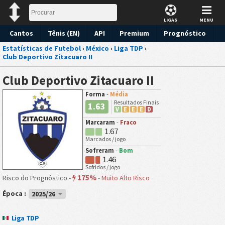
LIGAS
MENU
Cantos
Tênis (EN)
API
Premium
Prognóstico
Estatísticas de Futebol
›
México
›
Liga TDP
›
Club Deportivo Zitacuaro II
Club Deportivo Zitacuaro II
Forma
-
Média
Resultados Finais
1.63
V
E
E
E
D
Marcaram
-
Fraco
1.67
Marcados / jogo
Sofreram
-
Bom
1.46
Sofridos / jogo
175%
Risco do Prognóstico -
-
Muito Alto Risco
Época :
2025/26
Liga TDP