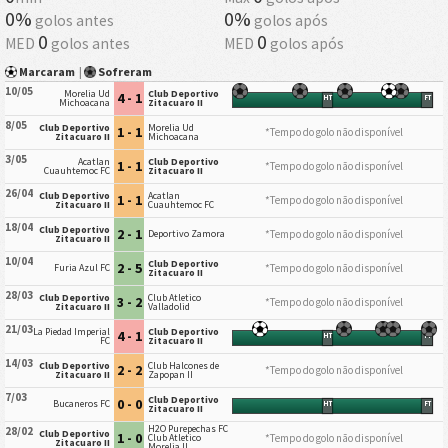
0%
0%
golos antes
golos após
0
0
MED
golos antes
MED
golos após
Marcaram
|
Sofreram
10/05
Morelia Ud
Club Deportivo
4 - 1
HT
FT
Michoacana
Zitacuaro II
8/05
Club Deportivo
Morelia Ud
1 - 1
*Tempo do golo não disponível
Zitacuaro II
Michoacana
3/05
Acatlan
Club Deportivo
1 - 1
*Tempo do golo não disponível
Cuauhtemoc FC
Zitacuaro II
26/04
Club Deportivo
Acatlan
1 - 1
*Tempo do golo não disponível
Zitacuaro II
Cuauhtemoc FC
18/04
Club Deportivo
2 - 1
*Tempo do golo não disponível
Deportivo Zamora
Zitacuaro II
10/04
Club Deportivo
2 - 5
*Tempo do golo não disponível
Furia Azul FC
Zitacuaro II
28/03
Club Deportivo
Club Atletico
3 - 2
*Tempo do golo não disponível
Zitacuaro II
Valladolid
21/03
La Piedad Imperial
Club Deportivo
4 - 1
HT
FT
FC
Zitacuaro II
14/03
Club Deportivo
Club Halcones de
2 - 2
*Tempo do golo não disponível
Zitacuaro II
Zapopan II
7/03
Club Deportivo
0 - 0
Bucaneros FC
HT
FT
Zitacuaro II
H2O Purepechas FC
28/02
Club Deportivo
1 - 0
*Tempo do golo não disponível
Club Atletico
Zitacuaro II
Morelia II