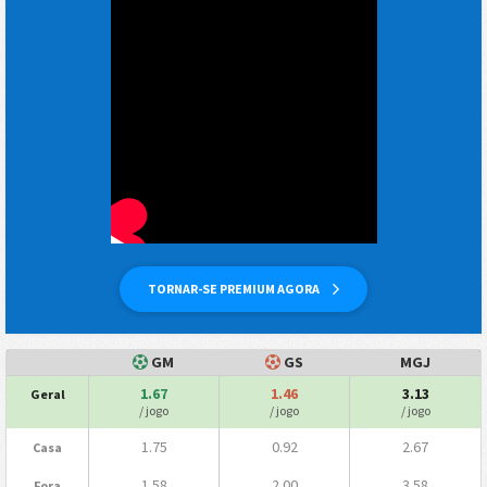
TORNAR-SE PREMIUM AGORA
GM
GS
MGJ
1.67
1.46
3.13
Geral
/ jogo
/ jogo
/ jogo
1.75
0.92
2.67
Casa
1.58
2.00
3.58
Fora