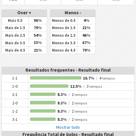
Over +
Menos -
96%
4%
Mais 0.5
Menos de 0.5
79%
21%
Mais de 1.5
Menos de 1.5
54%
46%
Mais de 2.5
Menos de 2.5
33%
67%
Mais de 3.5
Menos de 3.5
21%
79%
Mais de 4.5
Menos de 4.5
Resultados frequentes - Resultado final
1-1
16.7%
/
4
tempos
1-0
12.5%
/
3
tempos
2-1
8.3%
/
2
tempos
2-0
8.3%
/
2
tempos
1-2
8.3%
/
2
tempos
3-1
8.3%
/
2
tempos
Mostrar tudo
Frequência Total de Golos - Resultado final