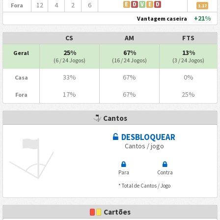
12
4
2
6
E
D
V
E
D
Fora
1.17
+21%
Vantagem caseira
CS
AM
FTS
25%
67%
13%
Geral
(6 / 24 Jogos)
(16 / 24 Jogos)
(3 / 24 Jogos)
33%
67%
0%
Casa
17%
67%
25%
Fora
Cantos
DESBLOQUEAR
Cantos / jogo
Para
Contra
* Total de Cantos / Jogo
Cartões