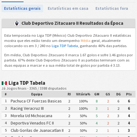
Estatísticas gerais
Estatísticas em casa
Estatísticas fora
Club Deportivo Zitacuaro II Resultados da Época
Esta temporada no Liga TDP (México) Club Deportivo Zitacuaro II estatísticas
mostra que eles estão tendo um desempenho
Média
geral, atualmente
colocando-os em 3 / 240 no
Liga TDP Tabela
, ganhando 46% das partidas.
Em média, Club Deportivo Zitacuaro II marca 1.67 golos e sofre 1.46 golos por
partida. 67% deste Club Deportivo Zitacuaro II as partidas terminam com as
duas equipas a marcar e a sua média total de golos por partida é 3.13.
Liga TDP Tabela
Já Jogos finais - 3365 / 3388 disputados
#
Equipa
PJ
Vitória%
GM
GS
DG
Pts
Pachuca CF Fuerzas Basicas
1
2
100%
8
2
6
6
Pachuca CF III
Racing Veracruz III
2
2
100%
3
1
2
6
Morelia Ud Michoacana
3
2
50%
5
2
3
4
Deportiva Venados FC II
4
2
50%
4
2
2
4
Club Gorilas de Juanacatlan II
5
2
50%
2
1
1
3