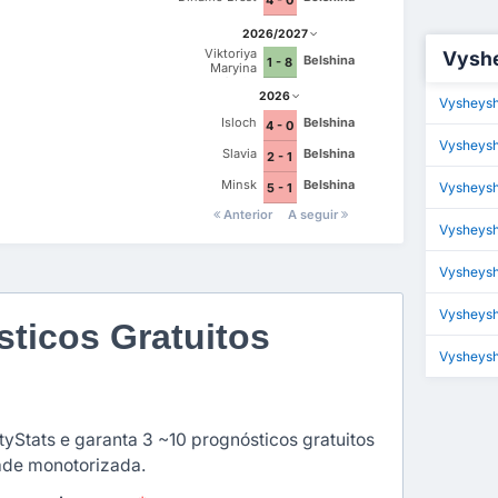
2026/2027
Viktoriya
Vyshe
Belshina
1 - 8
Maryina
Gorka
2026
Vysheysh
Isloch
Belshina
4 - 0
Vysheysh
Slavia
Belshina
2 - 1
Minsk
Belshina
Vysheysh
5 - 1
Anterior
A seguir
Vysheysh
Vysheysh
Vysheysh
ticos Gratuitos
Vysheysh
yStats e garanta 3 ~10 prognósticos gratuitos
dade monotorizada.