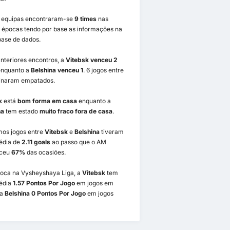
2 equipas encontraram-se
9 times
nas
s épocas tendo por base as informações na
base de dados.
nteriores encontros, a
Vitebsk venceu 2
nquanto a
Belshina venceu 1
. 6 jogos entre
minaram empatados.
k
está
bom forma em casa
enquanto a
na
tem estado
muito fraco fora de casa
.
mos jogos entre
Vitebsk
e
Belshina
tiveram
édia de
2.11 goals
ao passo que o AM
eceu
67%
das ocasiões.
poca na Vysheyshaya Liga, a
Vitebsk
tem
édia
1.57 Pontos Por Jogo
em jogos em
 a
Belshina 0 Pontos Por Jogo
em jogos