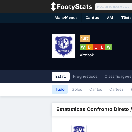
Mais/Menos
Cantos
AM
Tênis
1.57
W
D
L
L
W
Vitebsk
Estat.
Prognósticos
Classificações
Tudo
Golos
Cantos
Cartões
Estatísticas Confronto Direto 