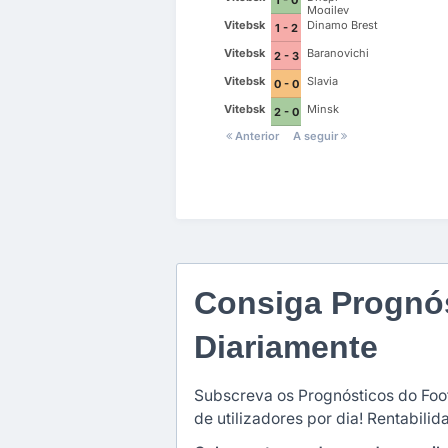
Mogilev
Vitebsk
Dinamo Brest
1 - 2
Vitebsk
Baranovichi
2 - 3
Vitebsk
Slavia
0 - 0
Vitebsk
Minsk
2 - 0
Anterior
A seguir
Consiga Prognós
Diariamente
Subscreva os Prognósticos do Foot
de utilizadores por dia! Rentabili