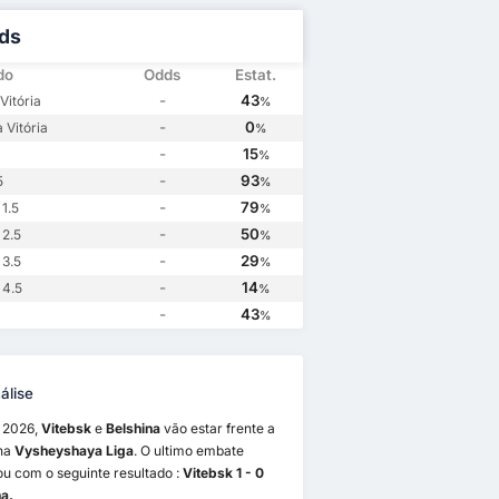
ds
do
Odds
Estat.
-
43
Vitória
%
-
0
 Vitória
%
-
15
%
-
93
5
%
-
79
1.5
%
-
50
 2.5
%
-
29
 3.5
%
-
14
 4.5
%
-
43
%
álise
9 2026,
Vitebsk
e
Belshina
vão estar frente a
 na
Vysheyshaya Liga
. O ultimo embate
u com o seguinte resultado :
Vitebsk 1 - 0
a.