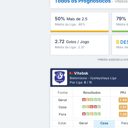
Todos os Prognósticos
- Vitebsk
50%
79%
Mais de 2.5
Média da Liga : 46%
Média d
2.72
DE
Golos / Jogo
Média da Liga : 2.57
Mais de
*Média estatística en
Vitebsk
Bielorrússia - Vysheyshaya Liga
Pos Liga.
8
/ 16
Forma
Resultados
PPJ
Geral
1.44
D
E
V
V
V
Casa
1.57
V
E
D
D
V
Fora
1.33
D
V
E
V
V
Estat.
Geral
Casa
For