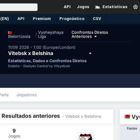
API
Jogos
Estatísticas
 (EN)
API
Premium
Prognóstico
CSV
Vysheyshaya
Confrontos Diretos
/
Liga
Anteriores
Bielorrússia
11/09 2026 - 1:00 (Europe/London)
Vitebsk x Belshina
Estatísticas, Dados e Confrontos Diretos
Estádio -
Stadyen Central'ny Vitsyebski
Parte
Jogadores
/ Resultados anteriores
Vy
- Vitebsk x Belshina
Equipa
9
Jogos