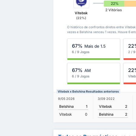
22%
2 Vitórias
Vitebsk
(22%)
O histórico de confrontos diretos entre Vitebs
vezes e Belshina venceu 1 vezes. Houve 6 emp
67%
22
Mais de 1.5
6 / 9 Jogos
2 / 
67%
22
AM
6 / 9 Jogos
Vite
Vitebsk x Belshina Resultados anteriores
3/09 2022
9/05 2026
Vitebsk
2
Belshina
1
Belshina
2
Vitebsk
0