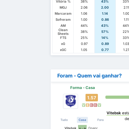
Vitória %
38%
43%
33
MGJ
2.06
2.00
2.11
Marcaram
1.06
1.14
1.0
Sofreram
1.00
0.86
1.11
AM
44%
43%
44
Clean
38%
57%
22
Sheets
FTS
25%
14%
33
xG
0.97
0.89
1.0
xGC
1.05
0.77
1.2
Foram - Quem vai ganhar?
Forma - Casa
1.57
V
E
D
D
V
Vitebsk
est
d
Tudo
Casa
Fora
Vitebsk
Dnepr
1 - 0