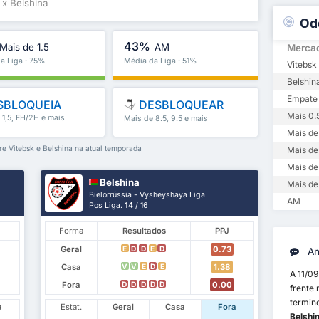
 x Belshina
Od
43%
Mais de 1.5
AM
Merca
a Liga : 75%
Média da Liga : 51%
Vitebsk 
Belshina
Empate
SBLOQUEIA
DESBLOQUEAR
Mais 0.
 1,5, FH/2H e mais
Mais de 8.5, 9.5 e mais
Mais de 
tre Vitebsk e Belshina na atual temporada
Mais de
Mais de
Belshina
Mais de
Bielorrússia - Vysheyshaya Liga
AM
Pos Liga.
14
/ 16
Forma
Resultados
PPJ
Geral
0.73
E
D
D
E
D
An
Casa
1.38
V
V
E
D
E
A 11/0
Fora
0.00
D
D
D
D
D
frente
termino
a
Estat.
Geral
Casa
Fora
Belshin