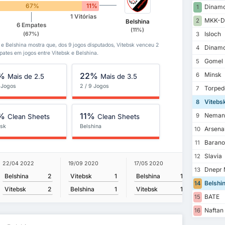
67%
11%
Dinamo
1
1 Vitórias
MKK-D
2
Belshina
6 Empates
(11%)
Isloch
(67%)
3
k e Belshina mostra que, dos 9 jogos disputados, Vitebsk venceu 2
Dinamo
4
ates em jogos entre Vitebsk e Belshina.
Gomel
5
%
22%
Minsk
6
Mais de 2.5
Mais de 3.5
9 Jogos
2 / 9 Jogos
Torped
7
Vitebs
8
%
11%
Neman
9
Clean Sheets
Clean Sheets
bsk
Belshina
Arsena
10
Barano
11
Slavia
12
22/04 2022
19/09 2020
17/05 2020
8/08 201
Dnepr 
13
Belshina
2
Vitebsk
1
Belshina
1
Vitebsk
Belshi
14
Vitebsk
2
Belshina
1
Vitebsk
1
Belshin
BATE
15
Naftan
16