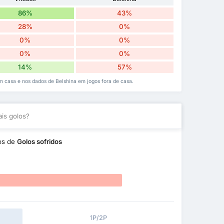
86%
43%
28%
0%
0%
0%
0%
0%
14%
57%
m casa e nos dados de Belshina em jogos fora de casa.
is golos?
os de
Golos sofridos
1P/2P