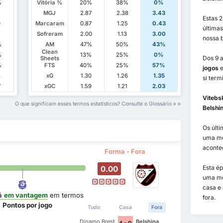
%
Vitória %
20%
38%
0%
MGJ
2.87
2.38
3.43
Estas 
0
Marcaram
0.87
1.25
0.43
última
Sofreram
2.00
1.13
3.00
nossa 
%
AM
47%
50%
43%
Clean
%
13%
25%
0%
Dos 9 a
Sheets
%
FTS
40%
25%
57%
jogos
e
3
xG
1.30
1.26
1.35
si ter
7
xGC
1.59
1.21
2.03
Vitebs
O que significam esses termos estatísticos? Consulte o Glossário
Belshi
Os últi
uma m
acont
Forma - Fora
Esta é
0.00
uma m
D
D
D
D
D
casa e
á
em vantagem
em termos
fora.
e
Pontos por jogo
Tudo
Casa
Fora
Dinamo Brest
Belshina
4 - 0