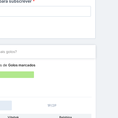
 para subscrever
*
is golos?
s de
Golos marcados
1P/2P
Vitebsk
Belshina