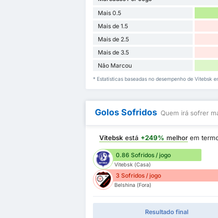
Mais 0.5
Mais de 1.5
Mais de 2.5
Mais de 3.5
Não Marcou
* Estatísticas baseadas no desempenho de Vitebsk e
Golos Sofridos
Quem irá sofrer ma
Vitebsk
está
+249%
melhor
em term
0.86 Sofridos / jogo
Vitebsk (Casa)
3 Sofridos / jogo
Belshina (Fora)
Resultado final