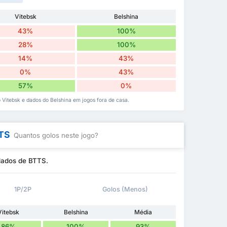
Vitebsk
Belshina
43%
100%
28%
100%
14%
43%
0%
43%
57%
0%
do Vitebsk e dados do Belshina em jogos fora de casa.
TTS
Quantos golos neste jogo?
 dados de BTTS.
1P/2P
Golos (Menos)
Vitebsk
Belshina
Média
86%
100%
93%