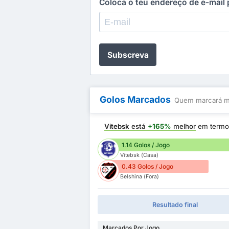
Coloca o teu endereço de e-mail
Subscreva
Golos Marcados
Quem marcará ma
Vitebsk
está
+165%
melhor
em termo
1.14 Golos / Jogo
Vitebsk (Casa)
0.43 Golos / Jogo
Belshina (Fora)
Resultado final
Marcados Por Jogo