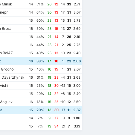
 Minsk
14
71%
26
12
14
33
2.71
nepr
14
64%
30
13
17
31
3.07
15
60%
28
13
15
31
2.73
 Brest
16
50%
28
15
13
27
2.69
16
44%
21
14
7
26
2.19
16
44%
23
21
2
25
2.75
o BelAZ
15
40%
23
13
10
23
2.40
k
16
38%
17
16
1
23
2.06
 Grodno
15
40%
16
15
1
21
2.07
l Dzyarzhynsk
16
31%
19
23
-4
21
2.63
vichi
16
25%
18
30
-12
16
3.00
15
20%
14
22
-8
15
2.40
8/08 2015
19/04 2015
6
11/04 2016
Mogilev
16
13%
15
25
-10
12
2.50
Vitebsk
1
Belshina
1
1
Belshina
0
na
15
20%
13
30
-17
11
2.87
Vitebsk
1
Belshina
1
Vitebsk
1
a
0
14
7%
9
17
-8
9
1.86
15
7%
13
34
-21
7
3.13