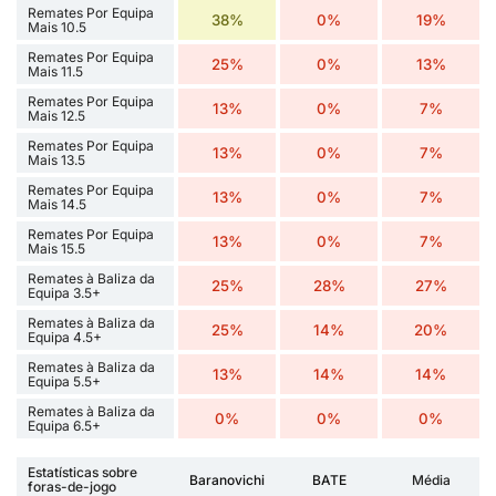
Remates Por Equipa
38%
0%
19%
Mais 10.5
Remates Por Equipa
25%
0%
13%
Mais 11.5
Remates Por Equipa
13%
0%
7%
Mais 12.5
Remates Por Equipa
13%
0%
7%
Mais 13.5
Remates Por Equipa
13%
0%
7%
Mais 14.5
Remates Por Equipa
13%
0%
7%
Mais 15.5
Remates à Baliza da
25%
28%
27%
Equipa 3.5+
Remates à Baliza da
25%
14%
20%
Equipa 4.5+
Remates à Baliza da
13%
14%
14%
Equipa 5.5+
Remates à Baliza da
0%
0%
0%
Equipa 6.5+
Estatísticas sobre
Baranovichi
BATE
Média
foras-de-jogo