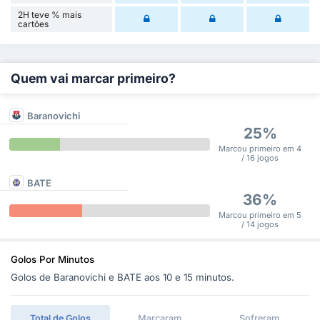
2H teve % mais
cartões
Quem vai marcar primeiro?
Baranovichi
25%
Marcou primeiro em 4
/ 16 jogos
BATE
36%
Marcou primeiro em 5
/ 14 jogos
Golos Por Minutos
Golos de Baranovichi e BATE aos 10 e 15 minutos.
Total de Golos
Marcaram
Sofreram