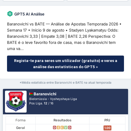
GPT5 AI Análise
Baranovichi vs BATE — Análise de Apostas Temporada 2026 •
Semana 17 • Início 9 de agosto • Stadyen Lyakamatyu Odds:
Baranovichi 3,33 | Empate 3,08 | BATE 2,26 Perspectiva: O
BATE é o leve favorito fora de casa, mas o Baranovichi tem
uma va...
Regista-te para seres um utilizador (gratuito) e veres a
análise das estatísticas do GPT5 »
*Média estatística entre Baranovichi e BATE na atual temporada
Baranovichi
Bielorrússia - Vysheyshaya Liga
Pos Liga.
12
/ 16
Forma
Resultados
PPJ
Geral
D
E
E
V
D
1.00