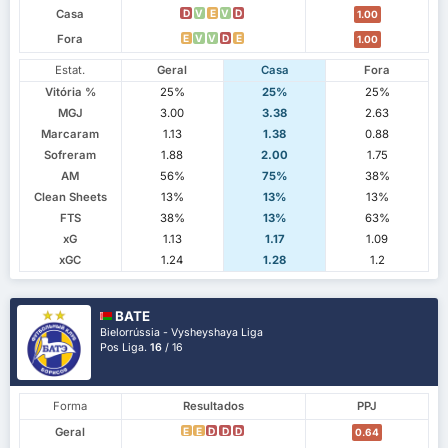
Casa
D
V
E
V
D
1.00
Fora
E
V
V
D
E
1.00
Estat.
Geral
Casa
Fora
Vitória %
25%
25%
25%
MGJ
3.00
3.38
2.63
Marcaram
1.13
1.38
0.88
Sofreram
1.88
2.00
1.75
AM
56%
75%
38%
Clean Sheets
13%
13%
13%
FTS
38%
13%
63%
xG
1.13
1.17
1.09
xGC
1.24
1.28
1.2
BATE
Bielorrússia - Vysheyshaya Liga
Pos Liga.
16
/ 16
Forma
Resultados
PPJ
Geral
E
E
D
D
D
0.64