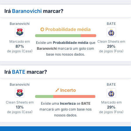
Irá
Baranovichi
marcar?
Baranovichi
BATE
Probabilidade média
Marcado em
Clean Sheets em
Existe um
Probabilidade média
que
87%
29%
Baranovichi
marcará um golo com
de jogos (Casa)
de jogos (Fora)
base nos nossos dados.
Irá
BATE
marcar?
Baranovichi
BATE
Incerto
Clean Sheets em
Marcado em
Existe uma
Incerteza
se
BATE
13%
29%
marcará um golo com base nos
de jogos (Casa)
de jogos (Fora)
nossos dados.