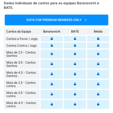
Dados individuais de cantos para as equipas Baranovichi e
BATE.
DATA FOR PREMIUM MEMBERS ONLY
Cantos da Equipa
Baranovichi
BATE
Média
Cantos a Favor / Jogo
Cantos Contra / Jogo
Mais de 2.5 - Cantos
Ganhos
Mais de 3.5 - Cantos
Ganhos
Mais de 4.5 - Cantos
Ganhos
Mais de 2.5 - Cantos
contra
Mais de 3.5 - Cantos
contra
Mais de 4.5 - Cantos
contra