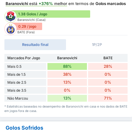
Baranovichi
está
+376%
melhor
em termos de
Golos marcados
1.38 Golos / Jogo
Baranovichi (Casa)
0.29 / jogo
BATE (Fora)
Resultado final
1P/2P
Marcados Por Jogo
Baranovichi
BATE
88%
28%
Mais 0.5
38%
0%
Mais de 1.5
13%
0%
Mais de 2.5
0%
0%
Mais de 3.5
13%
71%
Não Marcou
* Estatísticas baseadas no desempenho de Baranovichi em casa e nos dados de BATE
em jogos fora de casa.
Golos Sofridos