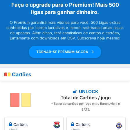
Faça o upgrade para o Premium! Mais 500
ligas para ganhar dinheiro.
O Premium garantirá mais vitórias para você. 500 Ligas extras
conhecidas por serem lucrativas e menos rastreadas pelas casas
de apostas. Além disso, terá estatísticas de cantos e cartões,
juntamente com downloads em CSV. Subscreva hoje mesmo!
TORNAR-SE PREMIUM AGORA
Cartões
UNLOCK
Total de Cartões / jogo
* Soma de cartões por jogo entre Baranovichi e
BATE.
Cartões
Cartões
/ jogo
/ jogo