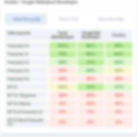
Kulubu i Yozgat Belediyesi Bozokspor.
Gole (Powyżej)
1 Poł./2 Poł.
Gole (Poniżej)
Gole Łącznie
Fatsa
Yozgat Bld
Średnia
Belediyespor
Bozokspor
100%
90%
95%
Powyżej 0.5
78%
90%
84%
Powyżej 1.5
56%
70%
63%
Powyżej 2.5
33%
50%
42%
Powyżej 3.5
22%
30%
26%
Powyżej 4.5
44%
70%
57%
BTTS
33%
30%
32%
BTTS i Wygrana
0%
20%
10%
BTTS i Remis
0%
0%
0%
BTTS & Powyżej 2.5
BTTS Nie & Powyżej
0%
0%
0%
2.5