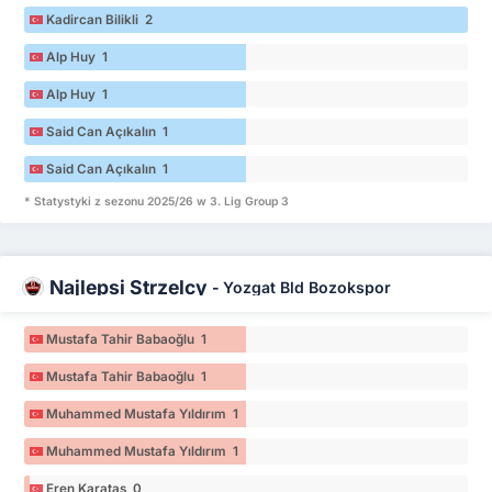
Kadircan Bilikli 2
Alp Huy 1
Alp Huy 1
Said Can Açıkalın 1
Said Can Açıkalın 1
* Statystyki z sezonu 2025/26 w 3. Lig Group 3
Najlepsi Strzelcy
-
Yozgat Bld Bozokspor
Mustafa Tahir Babaoğlu 1
Mustafa Tahir Babaoğlu 1
Muhammed Mustafa Yıldırım 1
Muhammed Mustafa Yıldırım 1
Eren Karataş 0