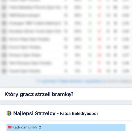
Tokat Belediye Plevne Spor Kulubu
8
10
30%
9
12
-3
12
2.10
1926 Bulancakspor
9
10
30%
9
21
-12
9
3.00
Orduspor 1967 Futbol Isletmeciligi Spor Kulubu
10
10
10%
8
17
-9
8
2.50
Karabuk Idman Yurdu Spor Kulubu
11
10
20%
12
21
-9
8
3.30
Artvin Hopa Spor Kulubu
12
10
20%
9
16
-7
7
2.50
Duzce Spor Kulubu
13
10
10%
3
13
-10
6
1.60
Giresun Spor Klubu
14
11
9%
12
24
-12
6
3.27
Yeni Amasya Spor Kulubu
15
9
11%
5
17
-12
4
2.44
Cayeli Spor Kulubu
16
9
0%
5
18
-13
4
2.56
*
3. Lig Group 3 Tabele domowe i wyjazdowe
są również dostępne
Który gracz strzeli bramkę?
Najlepsi Strzelcy
-
Fatsa Belediyespor
Kadircan Bilikli 2