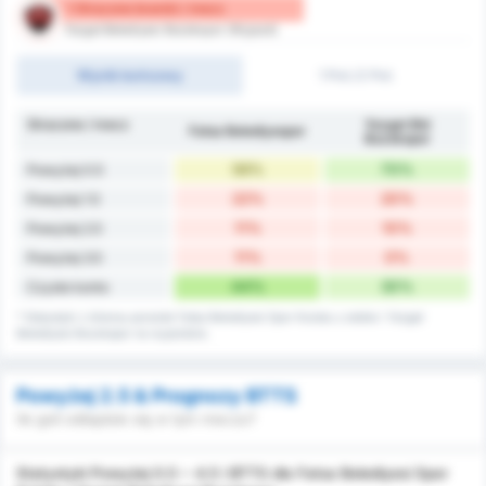
1 Stracone bramki / mecz
Yozgat Belediyesi Bozokspor (Wyjazd)
Wynik końcowy
1 Poł./2 Poł.
Stracone / mecz
Yozgat Bld
Fatsa Belediyespor
Bozokspor
56%
70%
Powyżej 0.5
22%
20%
Powyżej 1.5
11%
10%
Powyżej 2.5
11%
0%
Powyżej 3.5
44%
30%
Czyste konto
* Statystyki z bilansu porażek Fatsa Belediyesi Spor Kulubu u siebie i Yozgat
Belediyesi Bozokspor na wyjeździe.
Powyżej 2.5 & Prognozy BTTS
Ile goli odbędzie się w tym meczu?
Statystyki Powyżej 0.5 ~ 4.5 i BTTS dla Fatsa Belediyesi Spor