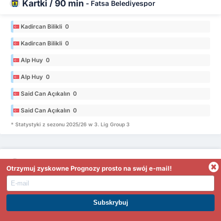
Kartki / 90 min
-
Fatsa Belediyespor
Kadircan Bilikli 0
Kadircan Bilikli 0
Alp Huy 0
Alp Huy 0
Said Can Açıkalın 0
Said Can Açıkalın 0
* Statystyki z sezonu 2025/26 w 3. Lig Group 3
Kartki / 90 min
-
Yozgat Bld Bozokspor
Otrzymuj zyskowne Prognozy prosto na swój e-mail!
Mustafa Tahir Babaoğlu 0
Mustafa Tahir Babaoğlu 0
DOŁĄCZ DO PREMIUM. ZARABIAJ JUŻ DZIŚ
Muhammed Mustafa Yıldırım 0