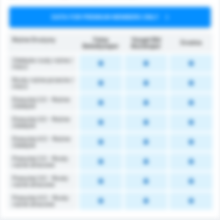
DATA FOR PREMIUM MEMBERS ONLY
Rożne Drużyny
Fatsa
Yozgat Bld
Średnia
Belediyespor
Bozokspor
Zdobyte rzuty rożne /
mecz
Rzuty rożne przeciw /
mecz
Powyżej 2.5 - Rożne
Zdobyte
Powyżej 3.5 - Rożne
Zdobyte
Powyżej 4.5 - Rożne
Zdobyte
Powyżej 2.5 - Rzuty
rożne stracone
Powyżej 3.5 - Rzuty
rożne stracone
Powyżej 4.5 - Rzuty
rożne stracone