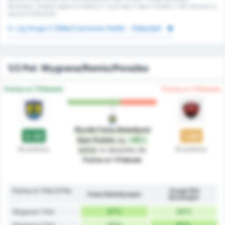
Bozokspor. Średnia ligowa to średnia 3. Lig Grupa 3. Było 0 kartek w 162 meczach w
sezonie 2025/2026.
3. Lig Grupa 3 Żółte/Czerwone Kartki - Statystyki
1/2 Poł. Wygrana/Remis/Porażka
Forma w 1 Połowie
Forma w 1 Połowie
Wyniki Fatsa Belediyesi
2.33
1.60
Spor Kulubu
są
+46%
Do przerwy
Do przerwy
better
w stosunku do
Forma w 1 Połowie
Forma w 1 Poł./2 Poł.
Yozgat Bld
Fatsa Belediyespor
Bozokspor
67%
40%
Wygrane 1 Poł.