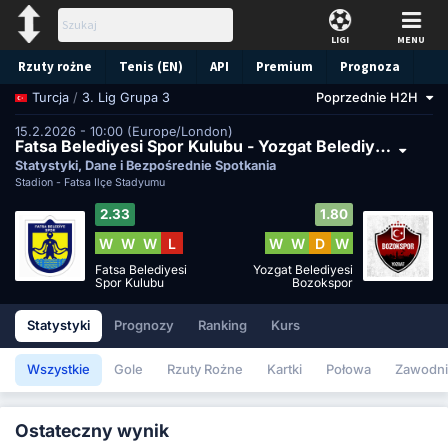
LIGI
MENU
Rzuty rożne
Tenis (EN)
API
Premium
Prognoza
/
3. Lig Grupa 3
Poprzednie H2H
Turcja
15.2.2026 - 10:00 (Europe/London)
Fatsa Belediyesi Spor Kulubu - Yozgat Belediyesi Bozokspor
Statystyki, Dane i Bezpośrednie Spotkania
Stadion -
Fatsa İlçe Stadyumu
2.33
1.80
W
W
W
L
W
W
D
W
Fatsa Belediyesi
Yozgat Belediyesi
Spor Kulubu
Bozokspor
Statystyki
Prognozy
Ranking
Kurs
Wszystkie
Gole
Rzuty Rożne
Kartki
Połowa
Zawodni
Ostateczny wynik