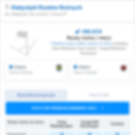
Statystyki Rzutów Rożnych
Ile odbędzie się rzutów rożnych?
UNLOCK
Rzuty rożne / mecz
* Średnia liczba rzutów rożnych na mecz
pomiędzy
Fatsa Belediyesi Spor Kulubu i Yozgat Belediyesi
Bozokspor
/mecz
/mecz
Rożne Zdobyte
Rożne Zdobyte
Rzuty Rożne Łącznie
1 Poł./2 Poł.
DATA FOR PREMIUM MEMBERS ONLY
Rzuty rożne na mecz
Fatsa
Yozgat Bld
Średnia
Belediyespor
Bozokspor
Powyżej 6