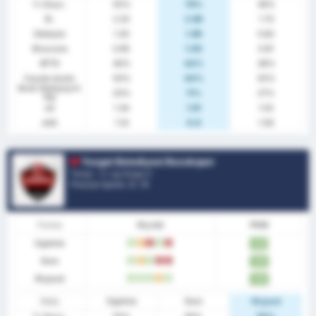
% Zwyc.
55%
78%
36%
Śr.
2.25
2.89
1.73
Zdobyto
1.30
1.89
0.82
Stracone
0.95
1.00
0.91
BTTS
40%
44%
36%
Czyste konto
50%
44%
55%
Brak Zdobytych
20%
11%
27%
Pkt
xG
1.34
1.61
1.02
xGA
1.14
0.8
1.56
Yozgat Belediyesi Bozokspor
Turcja - 3. Lig Grupa 3
Pozycje ligowe.
3
/ 16
Forma
Wyniki
PNM
Ogólnie
W
D
L
W
L
1.85
Dom
W
D
W
L
L
1.90
Wyjazd
W
W
W
D
W
1.80
Staty
Ogólnie
Dom
Wyjazd