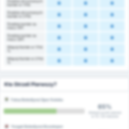
Średnia otrzymanych
kartek w 1 Poł.
Średnia otrzymanych
kartek w 2 Poł.
Średnia kartek na
mecz (1P)
Średnia kartek na
mecz (2P)
Więcej Kartek w 1 Poł.
%
Więcej Kartek w 2 Poł.
%
Kto Strzeli Pierwszy?
Fatsa Belediyesi Spor Kulubu
65%
Zdobyli punkt pierwsi
w 13 / 20 meczów
Yozgat Belediyesi Bozokspor