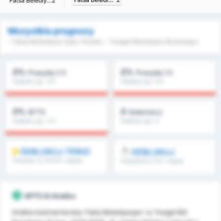
Fatsa Belediyesi Spor Kulubu
2
Wszystkie prognozy
- Fatsa Belediyesi Spor Kulubu - Yozgat Belediyesi Bozokspor
0%
0%
Powyżej 2.5
Powyżej 1.5
Średnia Ligi : 0%
Średnia Ligi : 0%
0%
0
BTTS
Gole/mecz
Średnia Ligi : 0%
Średnia Ligi : 0
ODBLOKUJ TERAZ
ODBLOKUJ
Powyżej 1.5, FH/2H i więcej
Powyżej 8.5, 9.5 i więcej
GPT5 AI Analiza
Analiza bukmacherska: Fatsa Belediyespor vs Yozgat Bld