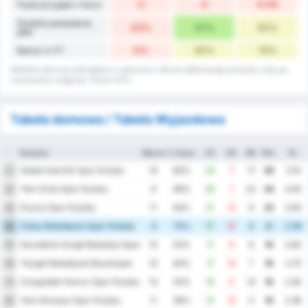
0
0
0.00
Faule przyjęte / mecz
Średnia posiadania
43%
57%
50%
piłki
0%
30%
15%
Remis % FT
Niektóre dane są zaokrąglane w górę lub w dół do najbliższego procenta, więc po
zsumowaniu mogą być równe 101%.
Tabela domowa / Tabela Wyjazdowa
Drużyna
Mecze
% Zwyc.
ZG
SG
RB
Pkt.
Śr.
Sebat Genclik Spor Kulubu
1
10
80%
24
7
17
26
3.10
Yeni Ordu Spor Kulubu
2
9
89%
29
7
22
24
4.00
Duzce Spor Kulubu
3
11
64%
21
12
9
23
3.00
Fatsa Belediyesi Spor Kulubu
4
9
78%
17
9
8
21
2.89
Karadeniz Eregli Belediye Spor Kulubu
5
10
50%
17
9
8
19
2.60
Yozgat Belediyesi Bozokspor
6
10
60%
17
10
7
19
2.70
Zonguldak Komur Spor Kulubu
7
10
50%
19
5
14
18
2.40
Yeni Amasya Spor Kulubu
8
11
36%
13
13
0
16
2.36