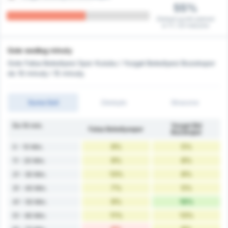
55%
Zdobyli punkt pierwsi
w 11 / 20 meczów
Gole według minuty
Gole Fatsa Belediyesi Spor Kulubu i Yozgat Belediyesi Bozokspor
do 10 minuty i 15 minuty.
Suma Goli
Zdobyto
Stracone
Do 10 min.
Yozgat Bld
Fatsa Belediyespor
Bozokspor
9%
5%
0 - 10 Min.
9%
8%
11 - 20 Min.
13%
8%
21 - 30 Min.
7%
5%
31 - 40 Min.
9%
16%
41 - 50 Min.
11%
13%
51 - 60 Min.