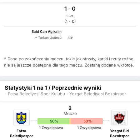
1
-
0
1 Poł.
(1 - 0)
Said Can Açıkalın
Tarkan Üçüncü
30'
* Dane po zakończeniu meczu, takie jak strzały, kartki i rzuty rożne,
nie są jeszcze dostępne dla tego meczu. Zostaną dodane wkrótce.
Statystyki 1 na 1 / Poprzednie wyniki
- Fatsa Belediyesi Spor Kulubu - Yozgat Belediyesi Bozokspor
2
Mecze
50%
0%
50%
1 Zwycięstwa
1 Zwycięstwa
Fatsa
Yozgat Bld
Belediyespor
Bozokspor