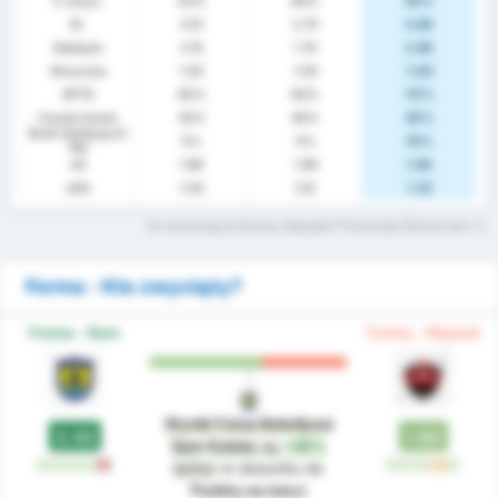
% Zwyc.
55%
60%
50%
Śr.
3.15
2.70
3.60
Zdobyto
2.15
1.70
2.60
Stracone
1.00
1.00
1.00
BTTS
65%
60%
70%
Czyste konto
35%
40%
30%
Brak Zdobytych
5%
0%
10%
Pkt
xG
1.96
1.99
1.94
xGA
1.04
0.8
1.22
Co oznaczają te terminy statystyk? Przeczytaj Słowniczek
Forma - Kto zwycięży?
Forma - Dom
Forma - Wyjazd
Wyniki Fatsa Belediyesi
2.33
1.80
Spor Kulubu
są
+29%
W
W
W
W
L
W
W
W
D
W
better
w stosunku do
Punkty na mecz