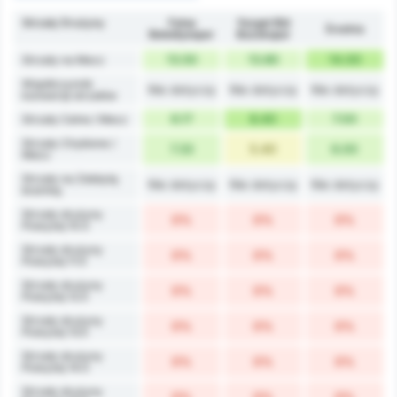
Strzały Drużyny
Fatsa
Yozgat Bld
Średnia
Belediyespor
Bozokspor
13.50
13.80
14.00
Strzały na Mecz
Współczynnik
Nie dotyczy
Nie dotyczy
Nie dotyczy
konwersji strzałów
6.17
8.40
7.00
Strzały Celne / Mecz
Strzały Chybione /
7.33
5.40
6.00
Mecz
Strzały na Zdobytą
Nie dotyczy
Nie dotyczy
Nie dotyczy
bramkę
Strzały drużyny
0%
0%
0%
Powyżej 10.5
Strzały drużyny
0%
0%
0%
Powyżej 11.5
Strzały drużyny
0%
0%
0%
Powyżej 12.5
Strzały drużyny
0%
0%
0%
Powyżej 13.5
Strzały drużyny
0%
0%
0%
Powyżej 14.5
Strzały drużyny
0%
0%
0%