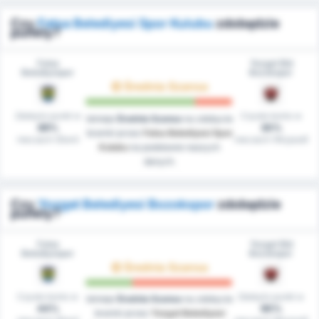
Czy
Fatsa Belediyesi Spor Kulubu
zdobędzie
punkty?
Fatsa
Yozgat Bld
Belediyespor
Bozokspor
Średnia Szansa
Zdobyto punkt w
Czyste konto w
Istnieje
Średnia Szansa
na zdobycie
89%
30%
bramki przez
Fatsa Belediyesi Spor
meczach (Dom)
meczach (Wyjazd)
Kulubu
na podstawie naszych
danych.
Czy
Yozgat Belediyesi Bozokspor
zdobędzie
punkty?
Fatsa
Yozgat Bld
Belediyespor
Bozokspor
Średnia Szansa
Czyste konto w
Zdobyto punkt w
Istnieje
Średnia Szansa
na zdobycie
44%
90%
bramki przez
Yozgat Belediyesi