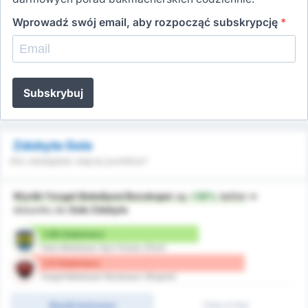
Wprowadź swój email, aby rozpocząć subskrypcję
*
Subskrybuj
Zdobyte Gole
Kto zdobędzie więcej punktów?
Wyniki Yozgat Belediyesi Bozokspor
są
+38%
better
w
stosunku do
Gole Zdobyte
1.89 Gole/mecz
Fatsa Belediyesi Spor Kulubu (Dom)
2.6 Gole/mecz
Yozgat Belediyesi Bozokspor (Wyjazd)
Wynik końcowy
1 Poł./2 Poł.