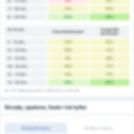
4%
8%
61 - 70 Min.
13%
10%
71 - 80 Min.
24%
28%
81 - 90 Min.
Do 15 min.
Yozgat Bld
Fatsa Belediyespor
Bozokspor
13%
10%
0 - 10 Min.
18%
11%
16 - 30 Min.
9%
16%
31 - 45 Min.
18%
17%
46 - 60 Min.
13%
11%
61 - 75 Min.
28%
35%
76 - 90 Min.
45' i 90' obejmuje bramki w doliczonym czasie gry.
Strzały, spalone, faule i nie tylko
Strzały Drużyny
Strzały w meczu