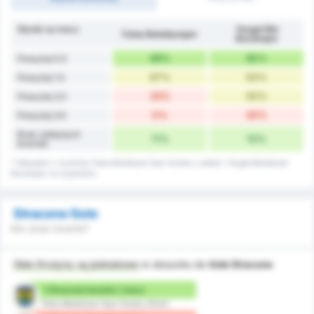
Wynik na mecz
Yozgat Bld
Fatsa Belediyespor
Bozokspor
89%
90%
Powyżej 0.5
67%
50%
Powyżej 1.5
33%
50%
Powyżej 2.5
0%
30%
Powyżej 3.5
Brak zdobytych
11%
10%
bramek
* Statystyki z wyników Fatsa Belediyesi Spor Kulubu u siebie i Yozgat Belediyesi
Bozokspor na wyjeździe.
Stracone Gole
Kto straci bramki?
Obie Drużyny są jednakowe
w stosunku do
Gole Stracone
1 Stracone bramki / mecz
Fatsa Belediyesi Spor Kulubu (Dom)