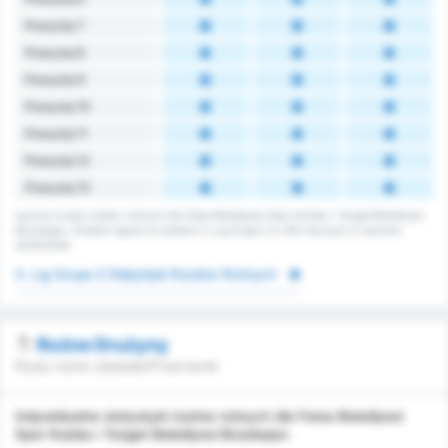
Powyżej 7
Powyżej 8
Powyżej 9
Powyżej 10
Powyżej 11
Powyżej 12
Powyżej 13
Łączna liczba rzutów rożnych dla Fatsa Belediyesi Spor Kulubu i Yozgat Belediyesi
Bozokspor. Średnia ligowa to średnia 3. Lig Grupa 3 w 162 meczach w sezonie
2025/2026.
3. Lig Grupa 3 Statystyki Rzutów Rożnych
Rożne Drużyny
Rzuty rożne zdobyte/Przeciwnik
Indywidualne statystyki rzutów rożnych dla Fatsa Belediyesi
Spor Kulubu i Yozgat Belediyesi Bozokspor.