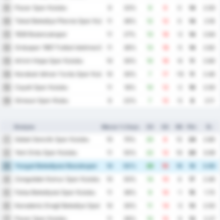
Pazar Spor Kulubu
9
9
33%
9
9
0
14
2.00
Tokat Belediye Plevne Spor Kulubu
10
11
36%
12
12
0
14
2.18
1926 Bulancakspor
11
11
27%
13
16
-3
14
2.64
Orduspor 1967 Futbol Isletmeciligi Spor Kulubu
12
11
36%
13
18
-5
14
2.82
Artvin Hopa Spor Kulubu
13
10
30%
10
16
-6
11
2.60
Karabuk Idman Yurdu Spor Kulubu
14
10
30%
7
17
-10
11
2.40
Cayeli Spor Kulubu
15
11
18%
10
12
-2
10
2.00
Giresun Spor Klubu
16
9
22%
7
12
-5
8
2.11
Drużyna
Mecze
% Zwyc.
ZG
SG
RB
Pkt.
Śr.
Sebat Genclik Spor Kulubu
1
10
70%
20
8
12
24
2.80
Yeni Ordu Spor Kulubu
2
11
55%
22
12
10
20
3.09
Yozgat Belediyesi Bozokspor
3
10
50%
26
10
16
18
3.60
Zonguldak Komur Spor Kulubu
4
10
50%
14
10
4
17
2.40
Fatsa Belediyesi Spor Kulubu
5
11
36%
9
10
-1
15
1.73
Karadeniz Eregli Belediye Spor Kulubu
6
10
30%
11
14
-3
13
2.50
Pazar Spor Kulubu
7
11
36%
10
15
-5
13
2.27