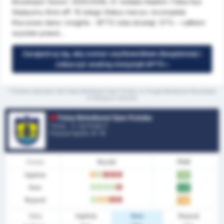
Bozokspor Sezon: 2025/2026, 21. kolejka Stadion: Fatsa İlçe
Stadyumu Kick-off: 15 lutego Status meczu: incomplete
Kluczowe dane i insights - BTTS (oba strzelą): 57% – całkiem
wysokie prawd...
Zarejestruj się, aby zostać użytkownikiem (bezpłatnie) i
zobaczyć analizę statystyk GPT5 »
* Średnie statystyki dla Fatsa Belediyesi Spor Kulubu vs Yozgat Belediyesi Bozokspor
w bieżącym sezonie
Fatsa Belediyesi Spor Kulubu
Turcja - 3. Lig Grupa 3
Pozycje ligowe.
4
/ 16
Forma
Wyniki
PNM
Ogólnie
D
W
L
L
L
1.80
Dom
W
W
W
W
L
2.33
Wyjazd
W
D
D
L
L
1.36
Staty
Ogólnie
Dom
Wyjazd