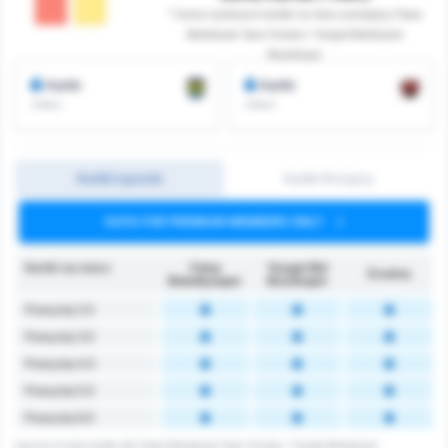
* Suma rozdanych kartek na mecz pomiędzy Fatsa
Belediyesi Spor Kulubu i Yozgat Belediyesi
Bozokspor
Kartki
Kartki
/mecz
/mecz
Kartki Łącznie
Kartki Drużyny
DATA FOR PREMIUM MEMBERS ONLY
Kartki na mecz
Fatsa
Yozgat Bld
Średnia
Belediyespor
Bozokspor
Powyżej 2.5
Powyżej 3.5
Powyżej 4.5
Powyżej 5.5
Powyżej 6.5
Łączna liczba kartek dla Fatsa Belediyesi Spor Kulubu i Yozgat Belediyesi