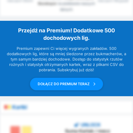
meczach (Dom)
meczach (Wyjazd)
Bozokspor
na podstawie naszych
danych.
Przejdź na Premium! Dodatkowe 500
dochodowych lig.
Premium zapewni Ci więcej wygranych zakładów. 500
dodatkowych lig, które są mniej śledzone przez bukmacherów, a
tym samym bardziej dochodowe. Dostęp do statystyk rzutów
rożnych i statystyk otrzymanych kartek, wraz z plikami CSV do
pobrania. Subskrybuj już dziś!
DOŁĄCZ DO PREMIUM TERAZ
Kartki
UNLOCK
Suma Kartek / mecz