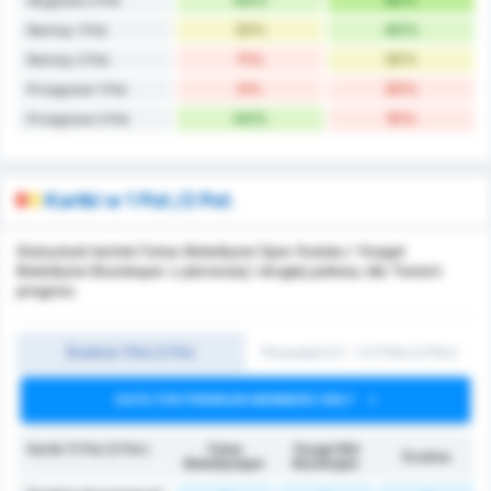
44%
60%
Wygrane 2 Poł.
33%
40%
Remisy 1 Poł.
11%
30%
Remisy 2 Poł.
0%
20%
Przegrane 1 Poł.
44%
10%
Przegrane 2 Poł.
Kartki w 1 Poł./2 Poł.
Statystyki kartek Fatsa Belediyesi Spor Kulubu i Yozgat
Belediyesi Bozokspor z pierwszej i drugiej połowy dla Twoich
prognoz.
Średnia 1 Poł./2 Poł.
Powyżej 0.5 ~ 3 (1 Poł./2 Poł.)
DATA FOR PREMIUM MEMBERS ONLY
Kartki (1 Poł./2 Poł.)
Fatsa
Yozgat Bld
Średnia
Belediyespor
Bozokspor