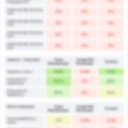
Powyżej 15.5
Celne strzały drużyny
0%
0%
0%
3.5+
Celne strzały drużyny
0%
0%
0%
4.5+
Celne strzały drużyny
0%
0%
0%
5.5+
Celne strzały drużyny
0%
0%
0%
6.5+
Spalone - Statystyki
Fatsa
Yozgat Bld
Średnia
Belediyespor
Bozokspor
6.00
0.00
3.00
Spalone / mecz
Powyżej 2.5
100%
0%
50%
Spalonych
Powyżej 3.5
67%
0%
34%
Spalonych
Różne Statystyki
Fatsa
Yozgat Bld
Średnia
Belediyespor
Bozokspor
Faule popełnione /
7.17
0.00
4.00
mecz