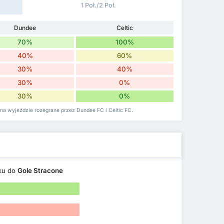
1 Poł./2 Poł.
Dundee
Celtic
70%
100%
40%
60%
30%
40%
30%
0%
30%
0%
i na wyjeździe rozegrane przez Dundee FC i Celtic FC.
ku do
Gole Stracone