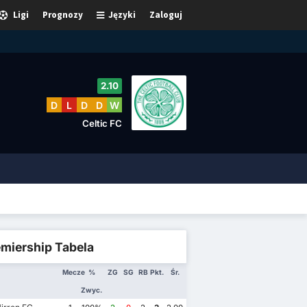
Ligi
Prognozy
Języki
Zaloguj
2.10
D
L
D
D
W
Celtic FC
emiership Tabela
Mecze
%
ZG
SG
RB
Pkt.
Śr.
Zwyc.