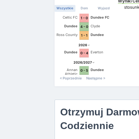
Wyniki Cel
stosun
Wszystkie
Dom
Wyjazd
Celtic FC
Dundee FC
1 - 0
Dundee
Clyde
4 - 0
Ross County
Dundee
1 - 1
2026
Dundee
Everton
0 - 4
2026/2027
Annan
Dundee
0 - 5
Athletic
Poprzednie
Następne
Otrzymuj Darmo
Codziennie