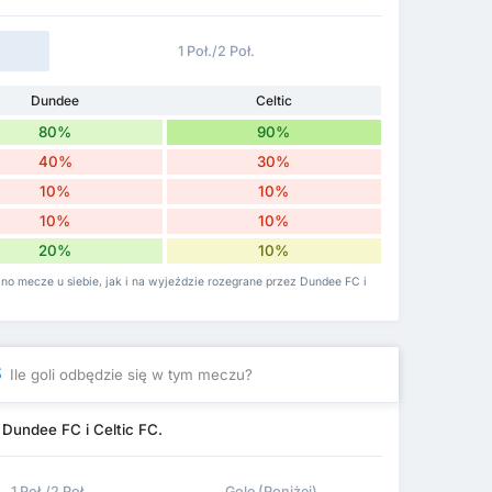
1 Poł./2 Poł.
Dundee
Celtic
80%
90%
40%
30%
10%
10%
10%
10%
20%
10%
o mecze u siebie, jak i na wyjeździe rozegrane przez Dundee FC i
S
Ile goli odbędzie się w tym meczu?
 Dundee FC i Celtic FC.
1 Poł./2 Poł.
Gole (Poniżej)