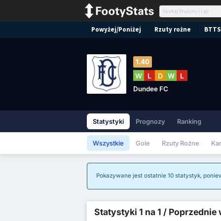
Powyżej/Poniżej
Rzuty rożne
BTTS
1.40
W
L
D
W
L
Dundee FC
Statystyki
Prognozy
Ranking
Wszystkie
Gole
Rzuty Rożne
Kar
Pokazywane jest ostatnie 10 statystyk, ponie
Statystyki 1 na 1 / Poprzednie