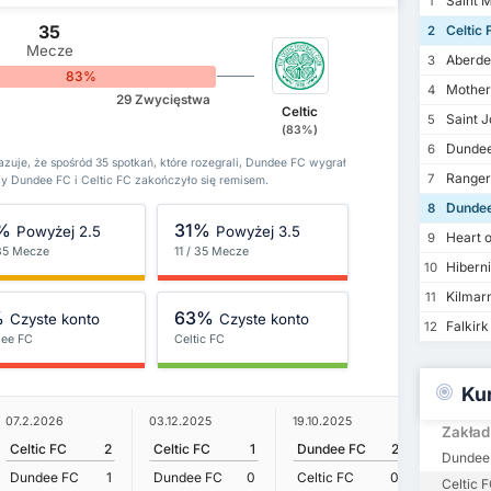
Saint M
1
35
Celtic 
2
Mecze
Aberde
3
83%
Mother
4
29 Zwycięstwa
Celtic
Saint J
5
(83%)
Dundee
6
zuje, że spośród 35 spotkań, które rozegrali, Dundee FC wygrał
Ranger
7
dzy Dundee FC i Celtic FC zakończyło się remisem.
Dundee
8
%
31%
Powyżej 2.5
Powyżej 3.5
Heart o
9
 35 Mecze
11 / 35 Mecze
Hibern
10
Kilmar
11
%
63%
Czyste konto
Czyste konto
Falkirk
12
ee FC
Celtic FC
Ku
07.2.2026
03.12.2025
19.10.2025
05.2.202
Zakład
Celtic FC
2
Celtic FC
1
Dundee FC
2
Celtic 
Dundee
Dundee FC
1
Dundee FC
0
Celtic FC
0
Dundee
Celtic 