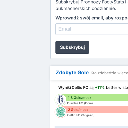
Subskrybuj Prognozy FootyStats 
bukmacherskich codziennie.
Wprowadź swój email, aby rozp
Subskrybuj
Zdobyte Gole
Kto zdobędzie więce
Wyniki Celtic FC
są
+11%
better
w st
1.8 Gole/mecz
Dundee FC (Dom)
2 Gole/mecz
Celtic FC (Wyjazd)