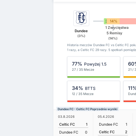
3%
14%
1 Zwycięstwa
Dundee
5 Remisy
(3%)
(14%)
Historia meczów Dundee FC vs Celtic FC poka
1 razy, a Celtic FC 29 razy. 5 spotkań pomię
77%
60
Powyżej 1.5
27 / 35 Mecze
21 /
34%
11
BTTS
12 / 35 Mecze
Dund
Dundee FC - Celtic FC Poprzednie wyniki
03.8.2026
05.4.2026
Celtic FC
1
Dundee FC
1
Celtic FC
2
Dundee FC
0