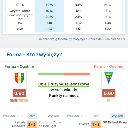
BTTS
70%
80%
60%
Czyste konto
10%
0%
20%
Brak Zdobytych
20%
20%
20%
Pkt
xG
1.18
1.32
1.04
xGA
1.37
1.51
1.22
Co oznaczają te terminy statystyk? Przeczytaj Słowniczek
Forma - Kto zwycięży?
Forma - Ogólnie
Forma - Ogólnie
Obie Drużyny są jednakowe
w stosunku do
0.60
0.60
Punkty na mecz
D
L
L
D
D
D
Wszystkie
Dom
Wyjazd
Wszystkie
Dom
Wyjazd
Estrela
Sporting Clube
GD Estoril Praia
Alverca
2 - 2
1 - 1
Amadora
de Portugal