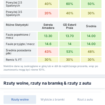
Powyżej 2.5
40%
60%
50%
Spalonych
Powyżej 3.5
20%
40%
30%
Spalonych
Różne Statystyki
Estrela
GD Estoril
Średnia
Amadora
Praia
Faule popełnione /
13.30
13.70
14.00
mecz
14.6
14
14.00
Faule przyjęte / mecz
Średnia posiadania
43%
53%
48%
piłki
30%
30%
30%
Remis % FT
Niektóre dane są zaokrąglane w górę lub w dół do najbliższego procenta, więc po
zsumowaniu mogą być równe 101%.
Rzuty wolne, rzuty na bramkę & rzuty z autu
Rzuty wolne
Wybicie z bramki
Rzut z autu