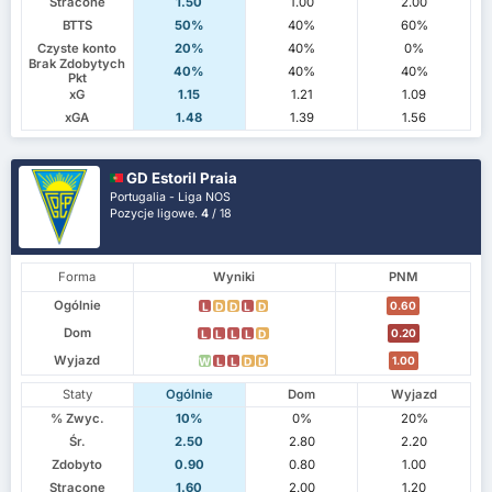
Stracone
1.50
1.00
2.00
BTTS
50%
40%
60%
Czyste konto
20%
40%
0%
Brak Zdobytych
40%
40%
40%
Pkt
xG
1.15
1.21
1.09
xGA
1.48
1.39
1.56
GD Estoril Praia
Portugalia - Liga NOS
Pozycje ligowe.
4
/ 18
Forma
Wyniki
PNM
Ogólnie
0.60
L
D
D
L
D
Dom
0.20
L
L
L
L
D
Wyjazd
1.00
W
L
L
D
D
Staty
Ogólnie
Dom
Wyjazd
% Zwyc.
10%
0%
20%
Śr.
2.50
2.80
2.20
Zdobyto
0.90
0.80
1.00
Stracone
1.60
2.00
1.20