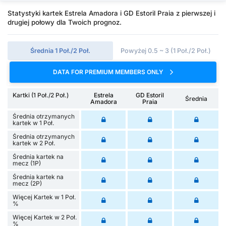
Statystyki kartek Estrela Amadora i GD Estoril Praia z pierwszej i
drugiej połowy dla Twoich prognoz.
Średnia 1 Poł./2 Poł.
Powyżej 0.5 ~ 3 (1 Poł./2 Poł.)
DATA FOR PREMIUM MEMBERS ONLY
Kartki (1 Poł./2 Poł.)
Estrela
GD Estoril
Średnia
Amadora
Praia
Średnia otrzymanych
kartek w 1 Poł.
Średnia otrzymanych
kartek w 2 Poł.
Średnia kartek na
mecz (1P)
Średnia kartek na
mecz (2P)
Więcej Kartek w 1 Poł.
%
Więcej Kartek w 2 Poł.
%