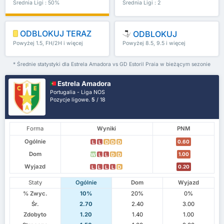
Średnia Ligi : 50%
Średnia Ligi : 2
ODBLOKUJ TERAZ
ODBLOKUJ
Powyżej 1.5, FH/2H i więcej
Powyżej 8.5, 9.5 i więcej
* Średnie statystyki dla Estrela Amadora vs GD Estoril Praia w bieżącym sezonie
Estrela Amadora
Portugalia - Liga NOS
Pozycje ligowe.
5
/ 18
Forma
Wyniki
PNM
Ogólnie
0.60
L
L
D
D
D
Dom
1.00
W
L
L
D
D
Wyjazd
0.20
L
L
L
L
D
Staty
Ogólnie
Dom
Wyjazd
% Zwyc.
10%
20%
0%
Śr.
2.70
2.40
3.00
Zdobyto
1.20
1.40
1.00