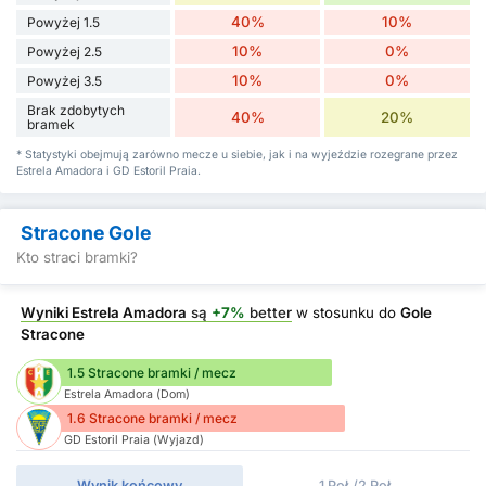
40%
10%
Powyżej 1.5
10%
0%
Powyżej 2.5
10%
0%
Powyżej 3.5
Brak zdobytych
40%
20%
bramek
* Statystyki obejmują zarówno mecze u siebie, jak i na wyjeździe rozegrane przez
Estrela Amadora i GD Estoril Praia.
Stracone Gole
Kto straci bramki?
Wyniki Estrela Amadora
są
+7%
better
w stosunku do
Gole
Stracone
1.5 Stracone bramki / mecz
Estrela Amadora (Dom)
1.6 Stracone bramki / mecz
GD Estoril Praia (Wyjazd)
Wynik końcowy
1 Poł./2 Poł.