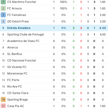
CS Maritimo Funchal
1
1
100%
1
0
1
3
1.00
FC Arouca
2
1
100%
1
0
1
3
1.00
FC Famalicao
3
1
0%
1
1
0
1
2.00
GD Estoril Praia
4
1
0%
1
1
0
1
2.00
Estrela Amadora
5
1
0%
2
2
0
1
4.00
Sporting Clube de Portugal
6
1
0%
2
2
0
1
4.00
Academico de Viseu FC
7
0
0%
0
0
0
0
0
Alverca
8
0
0%
0
0
0
0
0
SL Benfica
9
0
0%
0
0
0
0
0
CD Nacional Funchal
10
0
0%
0
0
0
0
0
Gil Vicente FC
11
0
0%
0
0
0
0
0
Moreirense FC
12
0
0%
0
0
0
0
0
FC Porto
13
0
0%
0
0
0
0
0
Rio Ave FC
14
0
0%
0
0
0
0
0
CD Santa Clara
15
0
0%
0
0
0
0
0
Sporting Braga
16
0
0%
0
0
0
0
0
Casa Pia AC
17
1
0%
0
1
-1
0
1.00