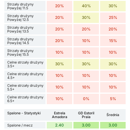
Strzały drużyny
20%
40%
30%
Powyżej 11.5
Strzały drużyny
20%
30%
25%
Powyżej 12.5
Strzały drużyny
20%
20%
20%
Powyżej 13.5
Strzały drużyny
20%
10%
15%
Powyżej 14.5
Strzały drużyny
10%
10%
10%
Powyżej 15.5
Celne strzały drużyny
30%
30%
30%
3.5+
Celne strzały drużyny
10%
10%
10%
4.5+
Celne strzały drużyny
10%
10%
10%
5.5+
Celne strzały drużyny
10%
0%
5%
6.5+
Spalone - Statystyki
Estrela
GD Estoril
Średnia
Amadora
Praia
2.40
3.00
3.00
Spalone / mecz