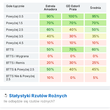
Gole Łącznie
Estrela
GD Estoril
Średnia
Amadora
Praia
90%
100%
95%
Powyżej 0.5
70%
70%
70%
Powyżej 1.5
60%
40%
50%
Powyżej 2.5
40%
30%
35%
Powyżej 3.5
10%
10%
10%
Powyżej 4.5
50%
70%
60%
BTTS
0%
0%
0%
BTTS i Wygrana
20%
30%
25%
BTTS i Remis
50%
40%
45%
BTTS & Powyżej 2.5
BTTS Nie & Powyżej
10%
0%
5%
2.5
Statystyki Rzutów Rożnych
Ile odbędzie się rzutów rożnych?