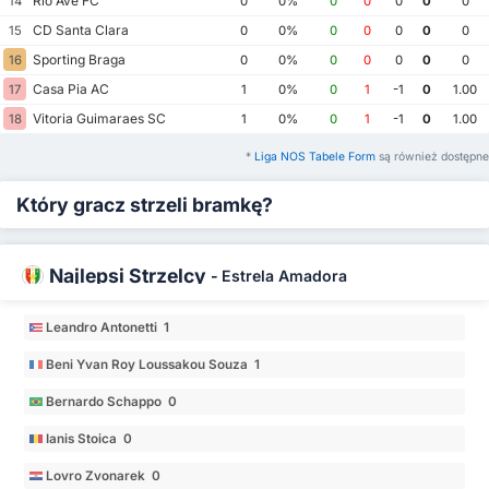
Rio Ave FC
14
0
0%
0
0
0
0
0
CD Santa Clara
15
0
0%
0
0
0
0
0
Sporting Braga
16
0
0%
0
0
0
0
0
Casa Pia AC
17
1
0%
0
1
-1
0
1.00
Vitoria Guimaraes SC
18
1
0%
0
1
-1
0
1.00
*
Liga NOS Tabele Form
są również dostępne
Który gracz strzeli bramkę?
Najlepsi Strzelcy
-
Estrela Amadora
Leandro Antonetti 1
Beni Yvan Roy Loussakou Souza 1
Bernardo Schappo 0
Ianis Stoica 0
Lovro Zvonarek 0