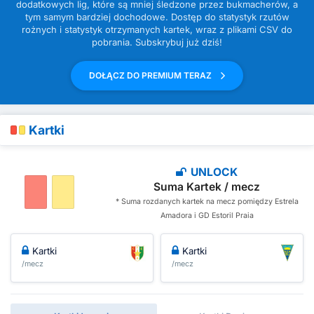
dodatkowych lig, które są mniej śledzone przez bukmacherów, a
tym samym bardziej dochodowe. Dostęp do statystyk rzutów
rożnych i statystyk otrzymanych kartek, wraz z plikami CSV do
pobrania. Subskrybuj już dziś!
DOŁĄCZ DO PREMIUM TERAZ
Kartki
UNLOCK
Suma Kartek / mecz
* Suma rozdanych kartek na mecz pomiędzy Estrela
Amadora i GD Estoril Praia
Kartki
Kartki
/mecz
/mecz