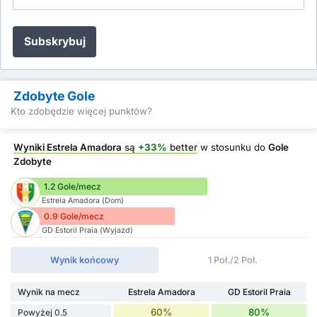
Subskrybuj
Zdobyte Gole
Kto zdobędzie więcej punktów?
Wyniki Estrela Amadora
są
+33%
better
w stosunku do
Gole
Zdobyte
1.2 Gole/mecz
Estrela Amadora (Dom)
0.9 Gole/mecz
GD Estoril Praia (Wyjazd)
Wynik końcowy
1 Poł./2 Poł.
Wynik na mecz
Estrela Amadora
GD Estoril Praia
60%
80%
Powyżej 0.5