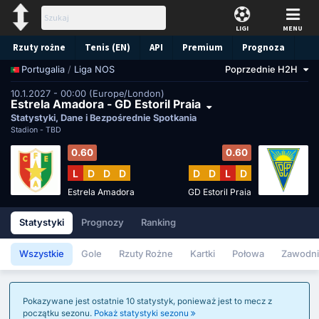
LIGI
MENU
Rzuty rożne
Tenis (EN)
API
Premium
Prognoza
/
Liga NOS
Poprzednie H2H
Portugalia
10.1.2027 - 00:00 (Europe/London)
Estrela Amadora - GD Estoril Praia
Statystyki, Dane i Bezpośrednie Spotkania
Stadion -
TBD
0.60
0.60
L
D
D
D
D
D
L
D
Estrela Amadora
GD Estoril Praia
Statystyki
Prognozy
Ranking
Wszystkie
Gole
Rzuty Rożne
Kartki
Połowa
Zawodni
Pokazywane jest ostatnie 10 statystyk, ponieważ jest to mecz z
początku sezonu.
Pokaż statystyki sezonu