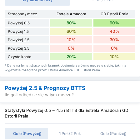
Stracone / mecz
Estrela Amadora
GD Estoril Praia
80%
90%
Powyżej 0.5
60%
40%
Powyżej 1.5
10%
30%
Powyżej 2.5
0%
0%
Powyżej 3.5
20%
10%
Czyste konto
* Dane na temat straconych bramek obejmują zarówno mecze u siebie, jak i na
wyjeździe rozegrane przez Estrela Amadora i GD Estoril Praia.
Powyżej 2.5 & Prognozy BTTS
Ile goli odbędzie się w tym meczu?
Statystyki Powyżej 0.5 ~ 4.5 i BTTS dla Estrela Amadora i GD
Estoril Praia.
Gole (Powyżej)
1 Poł./2 Poł.
Gole (Poniżej)