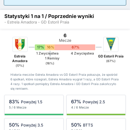
Statystyki 1 na 1 / Poprzednie wyniki
- Estrela Amadora - GD Estoril Praia
6
Mecze
17%
16%
67%
1 Zwycięstwa
4 Zwycięstwa
Estrela
GD Estoril Praia
1 Remisy
Amadora
(67%)
(16%)
(17%)
Historia meczów Estrela Amadora vs GD Estoril Praia pokazuje, że spośród
6 spotkań, które rozegrali, Estrela Amadora wygrał 1 razy, a GD Estoril Praia
4 razy. 1 spotkań pomiędzy Estrela Amadora i GD Estoril Praia zakończyło
się remisem.
83%
67%
Powyżej 1.5
Powyżej 2.5
5 / 6 Mecze
4 / 6 Mecze
50%
50%
Powyżej 3.5
BTTS