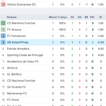
Vitoria Guimaraes SC
18
1
0%
0
1
-1
0
1.00
Drużyna
Mecze
% Zwyc.
ZG
SG
RB
Pkt.
Śr.
CS Maritimo Funchal
1
1
100%
1
0
1
3
1.00
FC Arouca
2
1
100%
1
0
1
3
1.00
FC Famalicao
3
1
0%
1
1
0
1
2.00
GD Estoril Praia
4
1
0%
1
1
0
1
2.00
Estrela Amadora
5
1
0%
2
2
0
1
4.00
Sporting Clube de Portugal
6
1
0%
2
2
0
1
4.00
Academico de Viseu FC
7
0
0%
0
0
0
0
0
Alverca
8
0
0%
0
0
0
0
0
SL Benfica
9
0
0%
0
0
0
0
0
CD Nacional Funchal
10
0
0%
0
0
0
0
0
Gil Vicente FC
11
0
0%
0
0
0
0
0
Moreirense FC
12
0
0%
0
0
0
0
0
FC Porto
13
0
0%
0
0
0
0
0