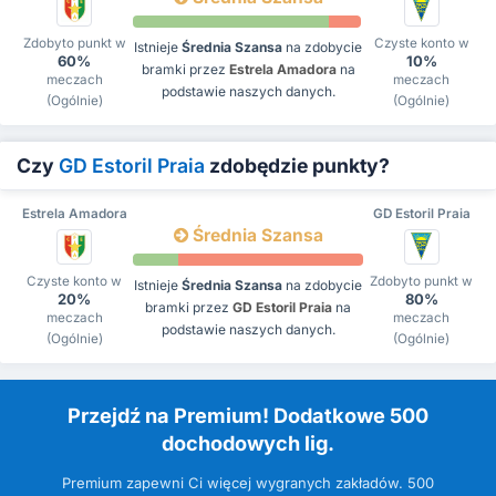
Zdobyto punkt w
Czyste konto w
Istnieje
Średnia Szansa
na zdobycie
60%
10%
bramki przez
Estrela Amadora
na
meczach
meczach
podstawie naszych danych.
(Ogólnie)
(Ogólnie)
Czy
GD Estoril Praia
zdobędzie punkty?
Estrela Amadora
GD Estoril Praia
Średnia Szansa
Czyste konto w
Zdobyto punkt w
Istnieje
Średnia Szansa
na zdobycie
20%
80%
bramki przez
GD Estoril Praia
na
meczach
meczach
podstawie naszych danych.
(Ogólnie)
(Ogólnie)
Przejdź na Premium! Dodatkowe 500
dochodowych lig.
Premium zapewni Ci więcej wygranych zakładów. 500