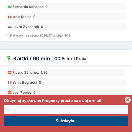
Bernardo Schappo 0
Ianis Stoica 0
Lovro Zvonarek 0
* Statystyki z sezonu 2026/27 w Liga NOS
Kartki / 90 min
-
GD Estoril Praia
Ricard Sánchez 1.36
Yanis Begraoui 0
Joel Robles 0
Otrzymuj zyskowne Prognozy prosto na swój e-mail!
Fernando Medrano 0
Ferro 0
Antef Tsoungui 0
DOŁĄCZ DO PREMIUM. ZARABIAJ JUŻ DZIŚ
* Statystyki z sezonu 2026/27 w Liga NOS