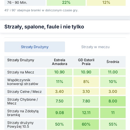
22%
12%
76 - 90 Min.
45' i 90' obejmuje bramki w doliczonym czasie gry.
Strzały, spalone, faule i nie tylko
Strzały Drużyny
Strzały w meczu
Strzały Drużyny
Estrela
GD Estoril
Średnia
Amadora
Praia
10.90
10.90
11.00
Strzały na Mecz
Współczynnik
11%
8%
10%
konwersji strzałów
3.40
3.10
3.00
Strzały Celne / Mecz
Strzały Chybione /
7.50
7.80
8.00
Mecz
Strzały na Zdobytą
9.08
12.11
11
bramkę
Strzały drużyny
50%
60%
55%
Powyżej 10.5