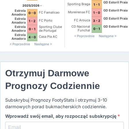
GD Estoril Praia
Sporting Braga
1 - 1
2025/2026
GD Estoril Praia
Estrela
Moreirense FC
FC Famalicao
1 - 0
0 - 0
Amadora
GD Estoril Praia
Estrela
FC Arouca
FC Porto
3 - 2
1 - 2
Amadora
CD Nacional
GD Estoril Praia
Estrela
Sporting Clube
0 - 1
0 - 1
Funchal
Amadora
de Portugal
Estrela
Poprzednie
Następne
Casa Pia AC
4 - 0
Amadora
Poprzednie
Następne
Otrzymuj Darmowe
Prognozy Codziennie
Subskrybuj Prognozy FootyStats i otrzymuj 3-10
darmowych porad bukmacherskich codziennie.
Wprowadź swój email, aby rozpocząć subskrypcję
*