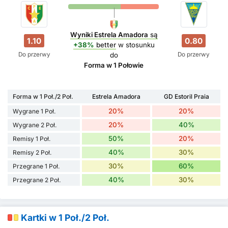
Wyniki Estrela Amadora
są
1.10
0.80
+38%
better
w stosunku
Do przerwy
Do przerwy
do
Forma w 1 Połowie
Forma w 1 Poł./2 Poł.
Estrela Amadora
GD Estoril Praia
20%
20%
Wygrane 1 Poł.
20%
40%
Wygrane 2 Poł.
50%
20%
Remisy 1 Poł.
40%
30%
Remisy 2 Poł.
30%
60%
Przegrane 1 Poł.
40%
30%
Przegrane 2 Poł.
Kartki w 1 Poł./2 Poł.