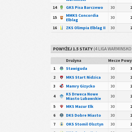
14
GKS Pisa Barczewo
30
MMKS Concordia
15
30
Elblag
16
ZKS Olimpia Elblag II
30
POWYŻEJ 1.5 STATY
(4 LIGA WARMINSKO
Drużyna
Mecze
Powyż
1
Stawiguda
30
2
MKS Start Nidzica
30
3
Mamry Gizycko
30
KS Drweca Nowe
4
30
Miasto Lubawskie
5
MKS Mazur Elk
30
6
DKS Dobre Miasto
30
7
OKS Stomil Olsztyn
30