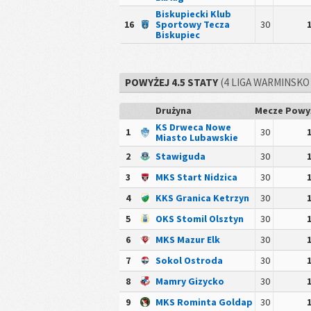
Biskupiecki Klub
16
Sportowy Tecza
30
Biskupiec
POWYŻEJ 4.5 STATY
(4 LIGA WARMINSKO
Drużyna
Mecze
Powyż
KS Drweca Nowe
1
30
Miasto Lubawskie
2
Stawiguda
30
3
MKS Start Nidzica
30
4
KKS Granica Ketrzyn
30
5
OKS Stomil Olsztyn
30
6
MKS Mazur Elk
30
7
Sokol Ostroda
30
8
Mamry Gizycko
30
9
MKS Rominta Goldap
30