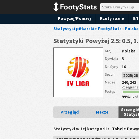
Powyżej/Poniżej
Rzuty rożne
BT
Statystyki piłkarskie FootyStats
›
Polska
Statystyki Powyżej 2.5: 0.5, 1.
Polska
Kraj
5
Dywizja
16
Drużyny
Sezon
2025/2
240/242
Mecze
Rozegrane
Postęp
99%
ukoń
Szczegó
Przegląd
Mecze
Statyst
Statystyki w tej kategorii :
Tabele Powyże