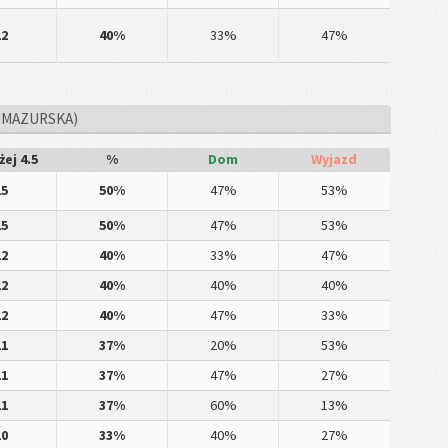
12
40%
33%
47%
 MAZURSKA)
ej 4.5
%
Dom
Wyjazd
15
50%
47%
53%
15
50%
47%
53%
12
40%
33%
47%
12
40%
40%
40%
12
40%
47%
33%
11
37%
20%
53%
11
37%
47%
27%
11
37%
60%
13%
10
33%
40%
27%