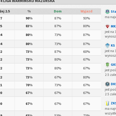
5 - 4 LIGA WARMINSKO MAZURSKA
ej 2.5
%
Dom
Wyjazd
St
ma najw
27
90%
87%
93%
25
83%
87%
80%
MK
jest na
24
80%
73%
87%
wynos
24
80%
73%
87%
KS
jest na
22
73%
87%
60%
wynos
22
73%
80%
67%
GK
22
73%
80%
67%
jest po
2.5 zal
22
73%
67%
80%
DK
21
70%
73%
67%
jest po
20
67%
67%
67%
2.5 zal
ZKS
20
67%
67%
67%
ma najn
wszystk
19
63%
53%
73%