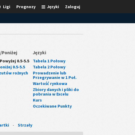
Ligi
Prognozy
Języki
Zaloguj
/Poniżej
Języki
Powyżej 0.5-5.5
Tabela 1 Połowy
niżej 0.5-5.5
Tabela 2 Połowy
zutów rożnych
Prowadzenie lub
Przegrywanie w 1 Poł.
Wartość rynkowa
Zbiory danych i pliki do
pobrania w Excelu
Kurs
Oczekiwane Punkty
artki
-
Strzały