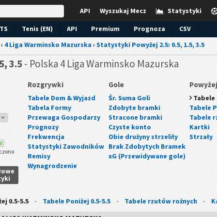
API
Wyszukaj Mecz
Statystyki
TS
Tenis (EN)
API
Premium
Prognoza
CSV
›
4 Liga Warminsko Mazurska
›
Statystyki Powyżej 2.5: 0.5, 1.5, 3.5
5, 3.5
- Polska 4 Liga Warminsko Mazurska
Rozgrywki
Gole
Powyżej
Tabele Dom & Wyjazd
Śr. Suma Goli
Tabele 
Tabela Formy
Zdobyte bramki
Tabele Po
Przewaga Gospodarzy
Stracone bramki
Tabele r
6
Prognozy
Czyste konto
Kartki
Frekwencja
Obie drużyny strzeliły
Strzały
Statystyki Zawodników
Brak Zdobytych Bramek
czono
Remisy
xG (Przewidywane gole)
Wynagrodzenie
łowe
yki
j 0.5-5.5
-
Tabele Poniżej 0.5-5.5
-
Tabele rzutów rożnych
-
K