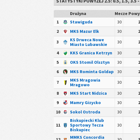
STATYSTYKI POWYŻEJ 2.5: 0.5, 1.5, 3.
Drużyna
Mecze
Powyż
1
Stawiguda
30
2
MKS Mazur Elk
30
KS Drweca Nowe
3
30
Miasto Lubawskie
4
KKS Granica Ketrzyn
30
5
OKS Stomil Olsztyn
30
6
MKS Rominta Goldap
30
MKS Mragowia
7
30
Mragowo
8
MKS Start Nidzica
30
9
Mamry Gizycko
30
10
Sokol Ostroda
30
Biskupiecki Klub
11
Sportowy Tecza
30
Biskupiec
MMKS Concordia
12
30