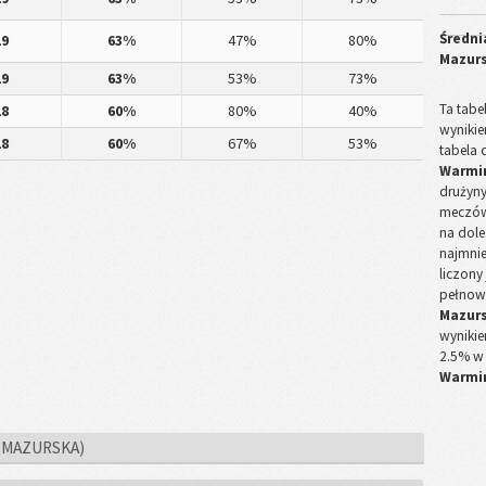
Średni
19
63%
47%
80%
Mazur
19
63%
53%
73%
Ta tabe
18
60%
80%
40%
wyniki
18
60%
67%
53%
tabela 
Warmi
drużyny
meczów 
na dole
najmnie
liczony
pełnow
Mazur
wynikie
2.5% w
Warmi
 MAZURSKA)