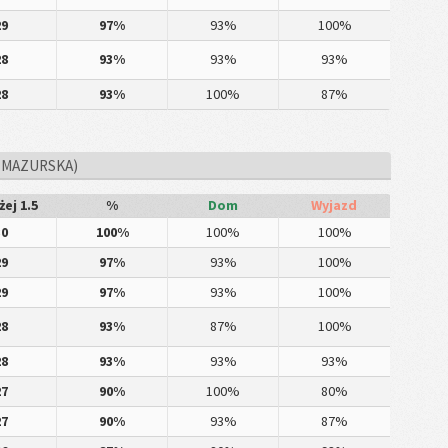
29
97%
93%
100%
28
93%
93%
93%
28
93%
100%
87%
 MAZURSKA)
ej 1.5
%
Dom
Wyjazd
30
100%
100%
100%
29
97%
93%
100%
29
97%
93%
100%
28
93%
87%
100%
28
93%
93%
93%
27
90%
100%
80%
27
90%
93%
87%