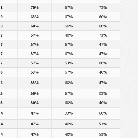
21
70%
67%
73%
19
63%
67%
60%
18
60%
60%
60%
17
57%
40%
73%
17
57%
67%
47%
17
57%
67%
47%
17
57%
53%
60%
16
53%
67%
40%
16
53%
60%
47%
15
50%
67%
33%
15
50%
60%
40%
14
47%
33%
60%
14
47%
40%
53%
14
47%
40%
53%