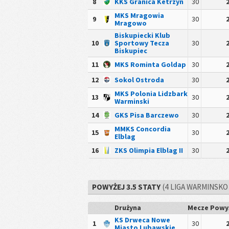
8
KKS Granica Ketrzyn
30
MKS Mragowia
9
30
Mragowo
Biskupiecki Klub
10
Sportowy Tecza
30
Biskupiec
11
MKS Rominta Goldap
30
12
Sokol Ostroda
30
MKS Polonia Lidzbark
13
30
Warminski
14
GKS Pisa Barczewo
30
MMKS Concordia
15
30
Elblag
16
ZKS Olimpia Elblag II
30
POWYŻEJ 3.5 STATY
(4 LIGA WARMINSKO
Drużyna
Mecze
Powyż
KS Drweca Nowe
1
30
Miasto Lubawskie