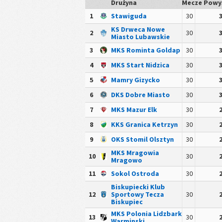
Drużyna
Mecze
Powyż
1
Stawiguda
30
KS Drweca Nowe
2
30
Miasto Lubawskie
3
MKS Rominta Goldap
30
4
MKS Start Nidzica
30
5
Mamry Gizycko
30
6
DKS Dobre Miasto
30
7
MKS Mazur Elk
30
8
KKS Granica Ketrzyn
30
9
OKS Stomil Olsztyn
30
MKS Mragowia
10
30
Mragowo
11
Sokol Ostroda
30
Biskupiecki Klub
12
Sportowy Tecza
30
Biskupiec
MKS Polonia Lidzbark
13
30
Warminski