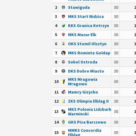
2
Stawiguda
30
3
MKS Start Nidzica
30
4
KKS Granica Ketrzyn
30
5
MKS Mazur Elk
30
6
OKS Stomil Olsztyn
30
7
MKS Rominta Goldap
30
8
Sokol Ostroda
30
9
DKS Dobre Miasto
30
MKS Mragowia
10
30
Mragowo
11
Mamry Gizycko
30
12
ZKS Olimpia Elblag II
30
MKS Polonia Lidzbark
13
30
Warminski
14
GKS Pisa Barczewo
30
MMKS Concordia
15
30
Elblag