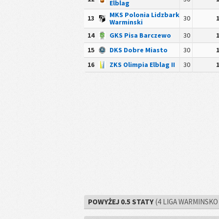
Elblag
MKS Polonia Lidzbark
13
30
Warminski
14
GKS Pisa Barczewo
30
15
DKS Dobre Miasto
30
16
ZKS Olimpia Elblag II
30
POWYŻEJ 0.5 STATY
(4 LIGA WARMINSKO