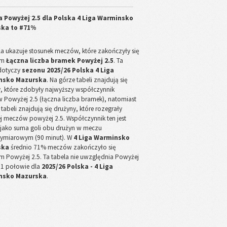
a Powyżej 2.5 dla
Polska 4 Liga Warminsko
ska
to
#71%
la ukazuje stosunek meczów, które zakończyły się
em
Łączna liczba bramek Powyżej 2.5
. Ta
dotyczy
sezonu 2025/26 Polska 4 Liga
nsko Mazurska
. Na górze tabeli znajdują się
, które zdobyły najwyższy współczynnik
Powyżej 2.5 (łączna liczba bramek), natomiast
 tabeli znajdują się drużyny, które rozegrały
j meczów powyżej 2.5. Współczynnik ten jest
 jako suma goli obu drużyn w meczu
ymiarowym (90 minut). W
4 Liga Warminsko
ska
średnio 71% meczów zakończyło się
m Powyżej 2.5. Ta tabela nie uwzględnia Powyżej
 1 połowie dla
2025/26 Polska - 4 Liga
nsko Mazurska
.