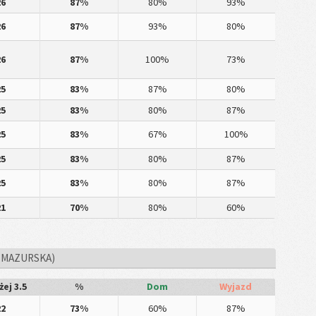
26
87%
80%
93%
26
87%
93%
80%
26
87%
100%
73%
25
83%
87%
80%
25
83%
80%
87%
25
83%
67%
100%
25
83%
80%
87%
25
83%
80%
87%
21
70%
80%
60%
 MAZURSKA)
ej 3.5
%
Dom
Wyjazd
22
73%
60%
87%