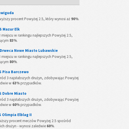
awiguda
yższy procent Powyżej 2.5, który wynosi aż
90%
.
S Mazur Elk
 3 miejscu w rankingu najlepszych Powyżej 2.5,
zącym
83%
.
 Drweca Nowe Miasto Lubawskie
 3 miejscu w rankingu najlepszych Powyżej 2.5,
zącym
80%
.
S Pisa Barczewo
śród 3 najsłabszych drużyn, zdobywając Powyżej
edwie w
63%
przypadków.
S Dobre Miasto
śród 3 najsłabszych drużyn, zdobywając Powyżej
edwie w
60%
przypadków.
 Olimpia Elblag II
iższy procent meczów Powyżej 2.5 spośród
ich drużyn - wynosi zaledwie
60%
.